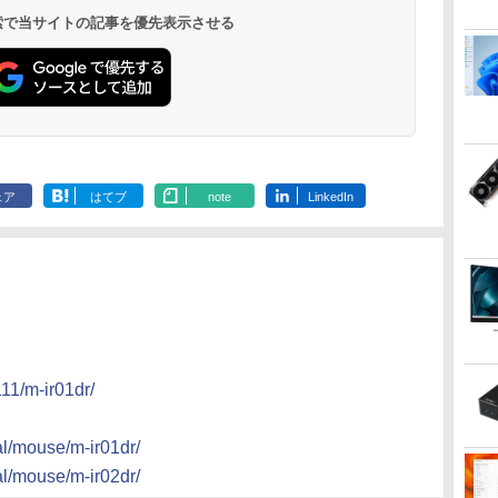
 検索で当サイトの記事を優先表示させる
ェア
はてブ
note
LinkedIn
11/m-ir01dr/
al/mouse/m-ir01dr/
al/mouse/m-ir02dr/