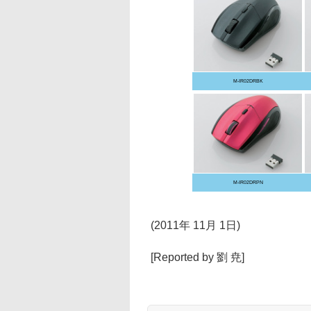
M-IR02DRBK
M-IR02DRPN
(2011年 11月 1日)
[Reported by 劉 尭]