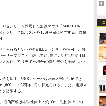
Dセンサーを採用した無線マウス「M-IR01DR」
2DR」シリーズ(5ボタン)を11月中旬に発売する。価格
0円。
えられるという赤外線LEDセンサーを採用した無
レーザーマウスと比較して約2倍に近い約1年間(1日
マウス操作に割り当てた場合)の電池寿命を実現したと
チを採用。USBレシーバは本体内部に収納でき
/1,600dpiの2段階に切り替えられる。また、電源ス
どを搭載する。
し、通信距離は非磁性体上で約10m、磁性体上で約