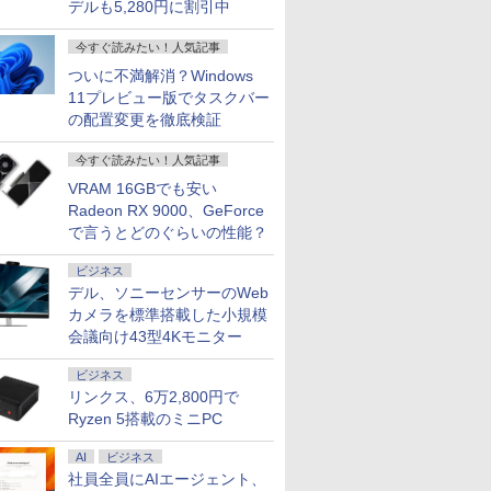
デルも5,280円に割引中
今すぐ読みたい！人気記事
ついに不満解消？Windows
11プレビュー版でタスクバー
の配置変更を徹底検証
今すぐ読みたい！人気記事
VRAM 16GBでも安い
Radeon RX 9000、GeForce
で言うとどのぐらいの性能？
ビジネス
デル、ソニーセンサーのWeb
カメラを標準搭載した小規模
会議向け43型4Kモニター
ビジネス
リンクス、6万2,800円で
Ryzen 5搭載のミニPC
AI
ビジネス
社員全員にAIエージェント、