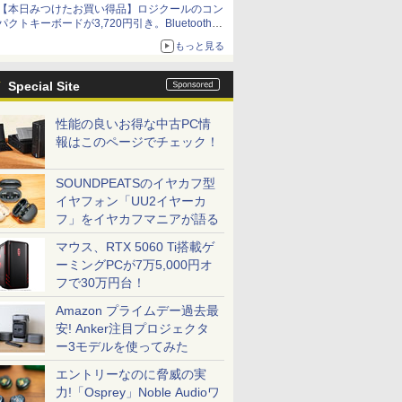
【本日みつけたお買い得品】ロジクールのコン
パクトキーボードが3,720円引き。Bluetoothで3
台接続対応
もっと見る
Special Site
性能の良いお得な中古PC情
報はこのページでチェック！
SOUNDPEATSのイヤカフ型
イヤフォン「UU2イヤーカ
フ」をイヤカフマニアが語る
マウス、RTX 5060 Ti搭載ゲ
ーミングPCが7万5,000円オ
フで30万円台！
Amazon プライムデー過去最
安! Anker注目プロジェクタ
ー3モデルを使ってみた
エントリーなのに脅威の実
力!「Osprey」Noble Audioワ