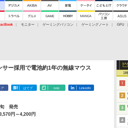
acBook
モニター
ゲーミングパソコン
ゲーミングノート
GPU
ンサー採用で電池約1年の無線マウス
1
ェア
はてブ
note
LinkedIn
中旬 発売
,570円～4,200円