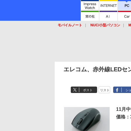
モバイルノート
NUC/小型パソコン
M
SSD
キーボード
マウス
エレコム、赤外線LEDセ
ポスト
リスト
シ
11月
価格：3