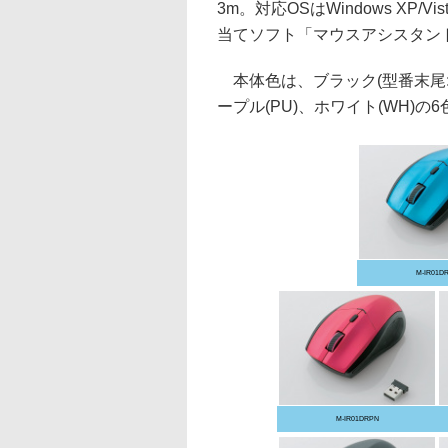
3m。対応OSはWindows XP/V
当てソフト「マウスアシスタン
本体色は、ブラック(型番末尾:BK
ープル(PU)、ホワイト(WH)の
M-IR01D
M-IR01DRPN