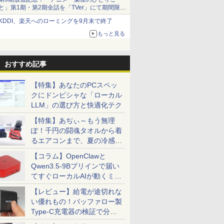
トPC SSD1TB
カード決済 代金引
ソコン｜中古パソコン｜
Word Excel
と」第1期・第2期全話を「TVer」にて期間限定
6GB
のみ
中古PC
で順次無料配信開始
KDDI、楽天へのローミングを9月末で終了
もっと見る
おすすめ記事
【特集】あなたのPCスペッ
クにドンピシャな「ローカル
LLM」の選び方と快適化テク
【特集】あぢぃ～もう無理
ぽ！千円の闘魂タオルから着
るエアコンまで、夏の冷感グ
ッズ一挙紹介
【コラム】OpenClawと
Qwen3.5-9Bプリインで届い
てすぐローカルAIが動くミニ
PC「SER9 Pro」
【レビュー】給電が途切れな
い優れもの！バッファロー製
Type-C充電器の検証で分か
ったこと