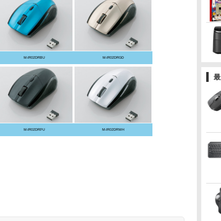
M-IR02DRBU
M-IR02DRGD
最
M-IR02DRPU
M-IR02DRWH