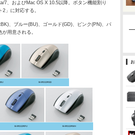
ista/7、およびMac OS X 10.5以降。ボタン機能割り
ト2」に対応する。
)、ブルー(BU)、ゴールド(GD)、ピンク(PN)、パ
6色が用意される。
お
RBU
M-IR01DRGD
M-IR01DRPU
M-IR01DRWH