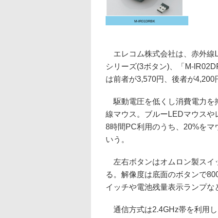
M-IR01DRBK
エレコム株式会社は、赤外線LE
シリーズ(3ボタン)、「M-IR0
は前者が3,570円、後者が4,20
駆動電圧を低くし消費電力を抑
線マウス。ブルーLEDマウスや
8時間PC利用のうち、20%を
いう。
左右ボタンはオムロン製スイッ
る。解像度は底面のボタンで800
イッチや電池残量表示ランプな
通信方式は2.4GHz帯を利用