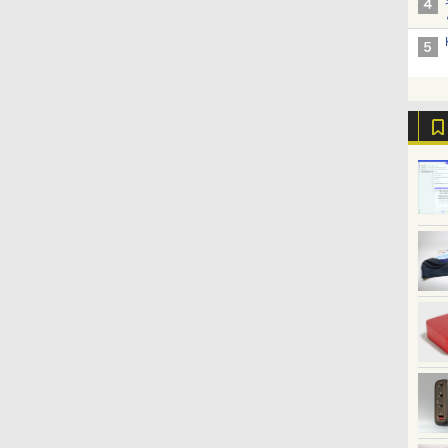
コンWindows11 第8世代
みにpc 省エネ オフィス
64bit【送料無料】【1年
PS5/Switch/PC/スマホ対
SSD1TB メモリ16GB 中
スタンド VESA
中古ノー
ジット
高速起動 省電力 静音設計
保証】
応 MFP156T1F
古パソコン レノボ
メモリ1
換決済