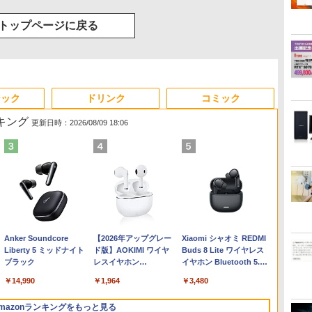
トップページに戻る
ジック
ドリンク
コミック
ンキング
更新日時：2026/08/09 18:06
Anker Soundcore
【2026年アップグレー
Xiaomi シャオミ REDMI
Liberty 5 ミッドナイト
ド版】AOKIMI ワイヤ
Buds 8 Lite ワイヤレス
ブラック
レスイヤホン
イヤホン Bluetooth 5.4
bluetooth イヤホン
ノイズキャンセリング
￥14,990
￥1,964
￥3,480
V12 小型軽量 ブルート
ANC 36時間再生
ゥースHi-Fi 最大36時間
mazonランキングをもっと見る
再生 ぶるーとゅーす コ