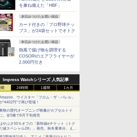
を兼ね備えた「HBF」
本日みつけたお買い得品
カード付きの「プロ野球チッ
プス」が24袋セットでオトク
本日みつけたお買い得品
7
7
7
7
8
8
8
9
9
9
8
熱風で揚げ物を調理する
COSORIのエアフライヤーが
2,000円引き
Impress Watchシリーズ 人気記事
0円OFFクーポン】
ランク Dell OptiPlex 7010SFF
！【お買い得な2台
】 正反対な君と僕
超得2,500円OFF&P2倍｜
【期間限定5%OFFクーポ
デルモンテ 食塩無添加 ト
【エントリーでポイント100％還元のチャ
レビュー投稿 5年保証｜
Dell モニター 27インチ
卓上 羽生結弦（2027年1
Xiaomi シャオミ RE
Pixio PXC248 Wav
宇宙兄弟（46） （
【エントリー
時間
24時間
1週間
1カ月
Bカメラ搭載&フル
 i5 13500 メモリ16GB
入セット】もご用
セット （ジャンプ
レッツノート｜Microsoft
ン 8/12 10時まで】 モニ
マトジュース 800ml ×15
ンス】GMKtec ミニpc AMD Ryzen7
MS Office 2024 H&B 搭
P2719H IPSパネル フル
月始まりカレンダー）
Pad 2 6+128GB 
ミングモニター 23.
ング KC） [ 小山 宙
ンス】GMKt
Amazon、ウイスキー「フロム・ザ・バレル」
ートパソコン 中
56GB DVDROM Win11
ます！ I・O
ス） [ 阿賀沢 紅
office 2019 H&B付き｜中
ター 27インチ 100Hz
本
8845HS MAX5.1GHz 8コア 16スレッド
載｜中古ノートパソコン
HD HDMI DP VGA 画面回
ーパープル 11型Andr
チ FHD 200Hz Fast 
AMD Ryzen
￥3,410
￥1,130
が“4402円”で再び登場！
ン 14インチ
 アイ・オー・デー
古ノートパソコン
FHD VAパネル スピーカ
Oculink DDR5 32G 1T PCIe 4.0 M.2 2280
Windows11 Office付｜テ
転 高さ調整 中古ディスプ
タブレット
湾曲 白 ホワイト パ
ド 5.1GHz 
0
0
0
￥29,800
￥13,980
￥3,680
￥153,560
￥29,800
￥15,400
￥29,981
￥13,800
￥759,998
8GB メモリ8GB
Sパネル採用 フル
Windows11 office付｜メ
ー搭載 ブルーライト軽減
SSD Windows11 Pro Radeon 780M
ンキー DVD 搭載｜Core
レイ
6GB/128GB/WiFi
ル ピンク ブルー 水
8000MHz 2
東映の歴代オープニング映像がカプセルトイ
5 第8世代
21.5型ワイド液晶
モリ8GB SSD256GB｜
ノングレアタイプ 壁掛け
Bluetooth5.2 2.5Gbps LAN ミニパソコン
i5 第7世代 メモリ 8GB
VHU5864JP
わいい ゲーム部屋 
WiFi7 Blu
に。全5種で8月下旬発売
oft Office付き
レイ 3辺フレー
Panasonic Let's note｜
対応 省スペース 角度調整
4画面 8K k8plus ゲーミングPC Minipc 小
SSD 256GB｜店長厳選
プレイ ゲーム モニ
ミングPC Wi
はやぶさ50％オフの「新幹線eチケット（トク
s11 NEC
I-A221DB 単品
中古ノートパソコン 軽量
高視野角 178° Adaptive-
型pc
Lenovo ThinkPad 15.6型
カーブ 曲面 ピクシオ 
ス
だ値スペシャル28）」発売。秋冬乗車分、えき
pro VM-7 ノートパ
み可（同一商品で
薄型｜モバイルPC｜ノー
Sync対応 MAXZEN
Bluetooth Wi-Fi 無線｜
fps pc【最大5年保
ねっと限定
中古 PC パソコン
複数購入可） クレ
トパソコン B5サイズ｜パ
MJM27CH02-F100
中古 パソコン 中古PC
第3期放送記念！ アニメ「薬屋のひとりご