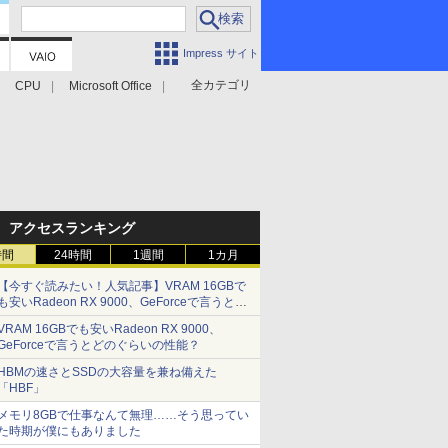
Impress サイト
全カテゴリ
CPU
Microsoft Office
アクセスランキング
時間
24時間
1週間
1カ月
【今すぐ読みたい！人気記事】VRAM 16GBで
も安いRadeon RX 9000、GeForceで言うとど
のぐらいの性能？ - PC Watch
VRAM 16GBでも安いRadeon RX 9000、
GeForceで言うとどのぐらいの性能？
HBMの速さとSSDの大容量を兼ね備えた
「HBF」
メモリ8GBで仕事なんて無理……そう思ってい
た時期が僕にもありました