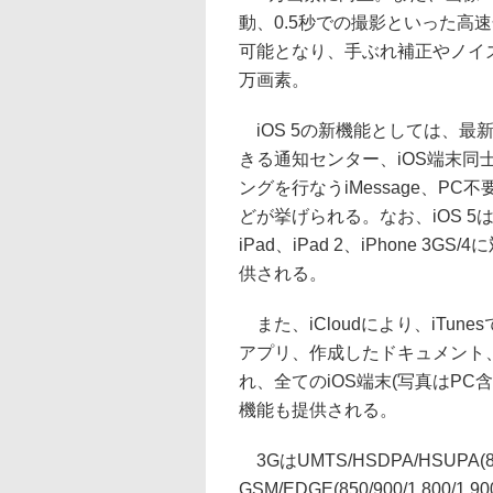
動、0.5秒での撮影といった高速
可能となり、手ぶれ補正やノイ
万画素。
iOS 5の新機能としては、最
きる通知センター、iOS端末同
ングを行なうiMessage、PC不
どが挙げられる。なお、iOS 5は、第
iPad、iPad 2、iPhone 3
供される。
また、iCloudにより、iTun
アプリ、作成したドキュメント
れ、全てのiOS端末(写真はP
機能も提供される。
3GはUMTS/HSDPA/HSUPA(850
GSM/EDGE(850/900/1,800/1,