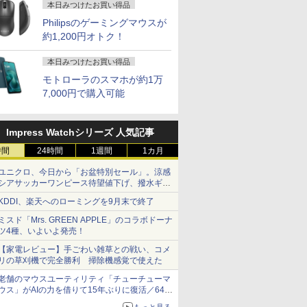
本日みつけたお買い得品
Philipsのゲーミングマウスが
約1,200円オトク！
 24型 タッチパネル Core i7 16GB 512GB SSD Windows11 フルHD IPS液晶 オール
価】中古
【1500円OFFクーポン】
中古ノートパソコン
ノートパソコン 14
パソコン
ok P2-T7KP-BL
【WEBカメラ搭載&フル
Windows11 Office付き
新品 Windows11 Pr
本日みつけたお買い得品
BL Core i7
HD】ノートパソコン 中
DELL Latitude 5300 第8
Office搭載 日本語
9
モトローラのスマホが約1万
 第8世代CPU メモ
古パソコン 14インチ
世代 Core i5 メモリ 8GB
ード メモリ 8GB SS
0
￥23,800
￥29,800
￥29,800
SSD480GB 15イ
SSD128GB メモリ8GB
高速 SSD 256GB 13.3イ
128GB 256GB 512
7,000円で購入可能
ルHD
Core i5 第8世代
ンチ 無線LAN Webカメ
1TB Webカメラ WiF
s11Home Blu-
Microsoft Office付き
ラ 中古パソコン
Bluetooth 選べる
1年保証 レビュー特
Windows11 NEC
14型 薄型 軽量 初心
Impress Watchシリーズ 人気記事
 Office Bランク
Versapro VM-7 ノートパ
習向け PC ピンク 
ン ノートパソコン
ソコン 中古 PC パソコン
ー 最短当日出荷
時間
24時間
1週間
1カ月
7
7
8
8
9
9
ブック 中古パソコ
中古ノートPC SSD1TB
ユニクロ、今日から「お盆特別セール」。涼感
メモリ16GB
シアサッカーワンピース待望値下げ、撥水ギア
ショーツは1990円に
KDDI、楽天へのローミングを9月末で終了
ミスド「Mrs. GREEN APPLE」のコラボドーナ
ツ4種、いよいよ発売！
【家電レビュー】手ごわい雑草との戦い、コメ
ン利用で8,980
 1st photobook
モバイルモニター 15.6イ
町人Aは悪役令嬢をどう
アースドリームス 厳選お
BARFOUT! SPECIAL
＼メーカー5年保証
【楽天ブックス限定
リの草刈機で完全勝利 掃除機感覚で使えた
OC公式 モバイル
EAL [ MAZZEL ]
ンチ InnoView モバイル
しても救いたい〜どぶと
まかせモニター 21.5型〜
EDITION EARLY
短即日発送】【新品
典】梅山恋和 2nd写
 15.6インチ モバ
ディスプレイ 自立型
空と氷の姫君〜 10【電
27型ワイド 【HDMI対応 /
AUTUMN 2026 / TIME
ニター 21.5インチ
『COCOIRO（ココ
老舗のマウスユーティリティ「チューチューマ
ィスプレイ サブモ
1920*1080 FHD ポータブ
子書店共通特典イラスト
FULL HD解像度】 大手メ
TRAVEL 岩本 照（Snow
ー ディスプレイ PC
ロ）』(ポストカード
ウス」がAIの力を借りて15年ぶりに復活／64bit
0
￥8,980
￥726
￥6,470
￥1,870
￥12,800
￥3,599
化、Windows 10/11、「Chrome」も走り回
ype-C ケーブル1
ルモニター IPS液晶パネ
付】 【電子書籍】[ 目黒
ーカー液晶 (Dell/HP/NEC
Man） [ ブラウンズブッ
ター ASUS 液晶デ
[ 梅山恋和 ]
もっと見る