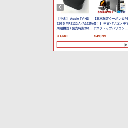
[Explicit]
ラベルレス ×8本
ガンコミックス)
[Explicit]
富士山の天然水 バナジ
エース)
￥7,990
￥5,990
ウム含有 水 ミネラルウ
￥250
￥1,112
￥770
￥250
￥1,380
￥832
ォーター ペットボトル
 オールインワンPC 在宅勤務 Webカメラ
 14インチ
【マラソンセール期間中
【期間限定 キャンペン】
【中古】 Apple TV HD
静岡県産 500ミリリッ
中古ノートパソコン・
【週末限定クーポン＆P
1 Pro
ポイント5倍】中古ノート
中古ノートパソコン
32GB MR912J/A (A1625)
トル (Smart Basic)
windows11 office付・
倍！】 中古パソコン 中
日本語キーボ
パソコン 第11世代 Core
Windows11 Office搭載
周辺機器 / 発売時期2015
備済み品・富士通
デスクトップパソコン
B SSD
i5 メモリ16GB M.2
軽量 13.3型 モバイルPC
年〜
ARROWS Tab Q508 文
Office付き 大容量 快適
￥29,980
￥7,980
￥4,680
￥9,800
￥49,999
 512GB
SSD256GB 13.3インチ
富士通 LIFEBOOK E734
モデル 10.1型 WUXGA 
モリ 第8世代 整備済み 
 WiFi
フルHD ノングレア Web
Intel Celeron 第4世代
ブレットPC (Atom / 4G
ポート充実 Windows11
 選べるカラー
カメラ 無線LAN Wi-Fi
CPU メモリ4GB
/ 128GB / Windows 11 
Pro DELL OptiPlex 706
 初心者 学
Bluetooth Windows11
SSD128GB+外付け
Office 2019 搭載) 本体
Core i5 16GB 中古 パソ
ンク シルバ
東芝 dynabook G83/HS
HDD250GB
専用キーボード付 ・初
コン デスクトップパソ
荷
初期設定済 すぐ使える
HD(1366×768) 無線
設定不要
ン
10
10
1
1
2
2
90日保証 送料無料
bluetooth内蔵
DisplayPort対応 送料無
料 訳あり
保証／【最
ス限定特
【中古】I-O DATA
杖と剣のウィストリア
【マラソンセール期間中
星新一ショートショート
□◇〇【目が疲れにくい
永遠の記憶 [ 東野 圭吾 ]
【新品】モ
nd写真集
GigaCrysta LCD-
（16） 【電子書籍】[ 大
ポイント5倍】【訳あり】
1001 [ 星 新一 ]
ブルーライトカット!!】
￥2,310
インチモニタ
（ココイ
GD242UDW [23.8イン
森藤ノ ]
中古モニター 23〜24イン
iiyama/イイヤマ フルHD
￥49,500
 PCモニ
カード1枚)
チ/1920x1080/ADS/非光
チ DP / HDMI / DVI VGA
対応21.5型 ProLite
￥11,980
￥594
￥4,200
￥6,500
液晶ディスプ
沢/DisplayPort/HDMI/240Hz/1ms/GtoG/Adaptive-
端子選択可能 店長おまか
XUB2292HS-B1 HDMI対