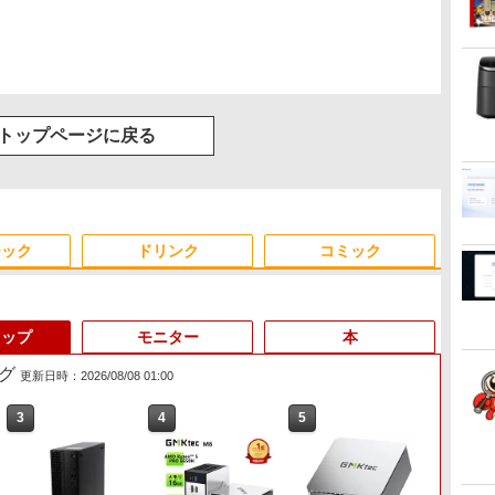
トップページに戻る
ジック
ドリンク
コミック
トップ
モニター
本
グ
更新日時：2026/08/08 01:00
6
3
3
4
4
5
5
6
Anker Soundcore
On My Road (Stadium
by Amazon 天然水ラベ
ONE PIECE モノクロ版
【2026年アップグレー
On My Road (Stadium
by Amazon 炭酸水 ラ
HUNTER×HUNTER モ
Xiaomi シャオミ REDMI
BUGS LIFE
コカ・コーラ やかんの麦
スーパーの裏でヤニ吸う
Liberty 5 ミッドナイト
ver.)
ルレス 2L×9本
115 (ジャンプコミック
ド版】AOKIMI ワイヤ
ver.)
ベルレス 500ml ×24本
ノクロ版 39 (ジャンプ
Buds 8 Lite ワイヤレス
茶 from 爽健美茶 ラベル
ふたり 9巻 (デジタル版ビ