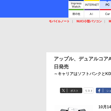
モバイルノート
NUC/小型パソコン
M
SSD
キーボード
マウス
アップル、デュアルコアA5/i
日発売
～キャリアはソフトバンクとKD
ポスト
リスト
シ
10月1