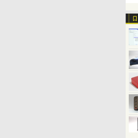
な
1920x1080P FHD 持ち運
光沢 1000:1 高コントラ
本 スピ
無
び 高輝度400Nits 非光沢
スト 超軽量 600g スピー
ルHD 
IPSパネル 100%広色域
カー内蔵 Type-C/HDMI
型 Swit
HDRモード対応 Type-
接続 PS5/Switch/PC/スマ
ホ iPh
C/mini HDMI端子
ホ対応
ク ポ
PC/Switch/PS4/MAC/ス
V50 2年
マホなど対応
B0BZW3XVDL