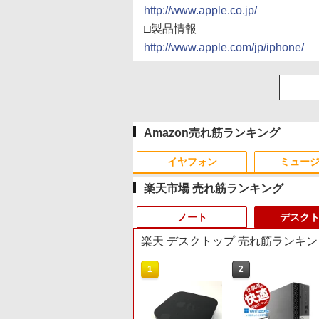
http://www.apple.co.jp/
□製品情報
http://www.apple.com/jp/iphone/
Amazon売れ筋ランキング
イヤフォン
ミュー
楽天市場 売れ筋ランキング
ノート
デスク
楽天 デスクトップ 売れ筋ランキン
10
1
1
2
2
Anker Soundcore P40i
BRUCE WAYNE feat.
【Amazon.co.jp限定】
薬屋のひとりごと 17巻
Anker Soundcore P31i
BRUCE WAYNE feat.
by Amazon 天然水 ラ
異世界居酒屋「のぶ」
オフホワイト
Flo Milli, ATL Jacob
い・ろ・は・す 2L PET
(デジタル版ビッグガン
ホワイト
Flo Milli, ATL Jacob
ベルレス 500ml ×24本
(22) (角川コミックス・