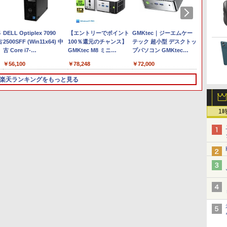
￥250
ブラック
スDIGITAL)
レスイヤホン
強炭酸水 ペットボトル
コミックスDIGITAL)
イヤホン Bluetooth 5.4
レス 650mlPET×24本
ッグガンガンコミックス)
￥250
￥1,117
￥250
bluetooth イヤホン
500ミリリットル
ノイズキャンセリング
￥14,990
￥594
￥2,599
￥1,625
￥572
￥3,480
￥2,009
￥810
V12 小型軽量 ブルート
(Smart Basic)
ANC 36時間再生
一体型PC
5
【期間限定破格金額！】
DELL Optiplex 7090
ゥースHi-Fi 最大36時間
【中古】 店長セレクト お
【エントリーでポイント
レビュー投稿 5年保証｜
GMKtec｜ジーエムケー
【大特
一体型
整
古
新生活 新古品 Win11搭載
2500SFF (Win11x64) 中
再生 ぶるーとゅーす コ
まかせA4ノートパソコン
100％還元のチャンス】
MS Office 2024 H&B 搭
テック 超小型 デスクトッ
DynaBo
パソコンノートパソコン
古 Core i7-
ードレス ENCノイズキ
Windows10 お気軽ノー
GMKtec M8 ミニ
載｜中古 ノートパソコン
プパソコン GMKtec
P2T7KP
￥79,99
教
メ
office付き 初心者向けノ
2.5GHz(11700)/メモリ
ャンセリング 自動ペア
トPC SSD120GB以上 メ
PC【AMD Ryzen 5 PRO
Windows11 Office付｜
NucBox G11(Windows
8565U
￥9,980
￥56,100
￥11,800
￥78,248
￥19,800
￥72,000
￥19,80
タ
サ
ートPC 初期設定済 15.6
16GB/HDD1TB/DVDマル
リング Type-C充電 マ
モリ4GB Celeron搭載 液
6650H 16GB 512GB】
スペック Core i5 第7世代
11 Pro/Ryzen
リ8GB 
B
型 インテル高速CPU ラン
チ [B:良品] 2022年頃購入
イク付き 防水 タッチ式
晶15インチ 中古ノートパ
4.5GHz 6コア 12スレッ
メモリ 8GB 大容量 HDD
Embedded R2514/メモ
ンチ フ
楽天ランキングをもっと見る
&
0
ダムで発送 メモリ4GB～
音量調整 スポーツ/通
ソコン DVDドライブ(内
ド OCuLink Windows11
500GB テンキー DVDド
リ 16GB/SSD 256GB)(シ
Window
＋
高速SSD1TB 最大 フル
勤/通学/WEB会議
蔵or外付) WPS Office付
Pro LPDDR5 6400MT/s
ライブ搭載 CD DVD 再生
ルバー) ミニPC GMK-
ray 
期
コ
HD Webカメラ zoom 軽
6.0(オフホワイト)
き 中古パソコン
16T増設 3画面
可｜中古パソコン 中古ノ
G11-16/256-
典：WPS
量薄型 無線 型番更新で在
2.5GbpsLAN
ートパソコン 中古PC オ
W11Pro(R2514)
パソコ
1
3
3
4
4
5
5
6
6
庫処分
Bluetooth5.2 WiFi HDMI
フィス搭載
ダイナ
省エネ ゲーミングpc み
ン
にpc minipc 8K コンパク
ト
【中古】その他メーカー
月刊少女野崎くん（18）
【2025新型】モバイルモ
【幼児ドリル部門ランキ
【500円クーポン＋ポイ
魔女と傭兵（9） 【電子
【クーポ
MAZZEL
モバイルモニター 15.6イ
特装版 セレクト小冊子
ニター15.6インチ モバイ
ング第1位】 学習参考書
ント最大31.5%還元！】
書籍】[ 宮木真人 ]
円！】A
with Z
ンチ フルHD【291-ud】
「堀と鹿島編」付き （SE
ルディスプレイ ポータブ
問題集 プリント ドリル
モバイルモニター 15.6 イ
モニター
￥792
￥4,950
コミックスプレミアム） [
ルモニタ ゲームモニタ ー
手先 てさき 遊び「はじめ
ンチ FHD 1920×1080
イルデ
￥7,235
￥1,650
￥7,400
￥8,800
￥8,490
￥11,98
椿いづみ ]
スイッチ用モニター
ての七田式プリント」
1080P Fast IPS パネル 非
ニター T