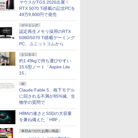
マウスがTGS 2026出展！
RTX 5070 Ti搭載の記念PCを
49万9,800円で発売
ゲーミング
認定再生メモリ採用のRTX
5080/5070 Ti搭載ゲーミング
PC、ユニットコムから
ビジネス
約1.49kgで持ち運びやすい
15.6型ノート「Aspire Lite
15」
AI
Claude Fable 5、格下モデル
に回される不満が85%減。生
物学の質問で
HBMの速さとSSDの大容量
を兼ね備えた「HBF」
本日みつけたお買い得品