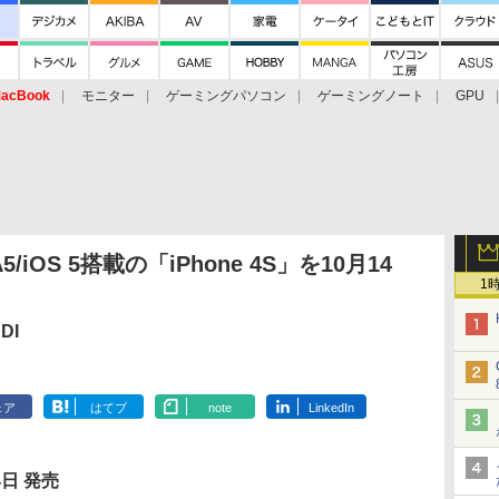
acBook
モニター
ゲーミングパソコン
ゲーミングノート
GPU
OS 5搭載の「iPhone 4S」を10月14
1
DI
ェア
はてブ
note
LinkedIn
4日 発売