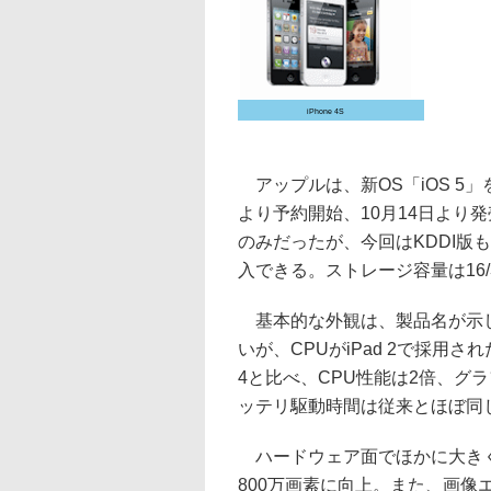
iPhone 4S
アップルは、新OS「iOS 5」を
より予約開始、10月14日より
のみだったが、今回はKDDI版
入できる。ストレージ容量は16/3
基本的な外観は、製品名が示して
いが、CPUがiPad 2で採用さ
4と比べ、CPU性能は2倍、グ
ッテリ駆動時間は従来とほぼ同
ハードウェア面でほかに大きく
800万画素に向上。また、画像