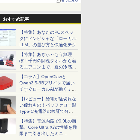
る。復活記念で2026年末まで500円
ーカー内蔵 IPS フ
ル 薄型 軽量 持ち運び 壁
三吉 ]
等) テレワーク デュアル
クス ]
レイ VP229HFZ 22
ノングレア 軽量 薄
掛けに対応
モニター Switch PS4
1920×1080 応答速度
ch PS5 Mac スマ
Switch/PS3/PS4/PS5/Xbox
PS5対応 【整備済み中古
リフレッシュレート
one対応 テレワー
One/PC/スマ
品】
100Hz IPSパネル 
おすすめ記事
ータブルモニター
ホ/USBType-C/標準HDMI
ニター 5年保証付き 
保証 MINI HDMI
対応【選べる種類】タッ
閲覧 仕事 在宅 楽天
【特集】あなたのPCスペッ
チ/ケース付き/4Kタイプ
キング4冠
クにドンピシャな「ローカル
LLM」の選び方と快適化テク
【特集】あぢぃ～もう無理
ぽ！千円の闘魂タオルから着
るエアコンまで、夏の冷感グ
ッズ一挙紹介
【コラム】OpenClawと
Qwen3.5-9Bプリインで届い
てすぐローカルAIが動くミニ
PC「SER9 Pro」
【レビュー】給電が途切れな
い優れもの！バッファロー製
Type-C充電器の検証で分か
ったこと
【特集】電源内蔵で0.9Lの衝
撃。Core Ultra X7の性能を極
限まで引き出したミニ
PC「GPD BOX」