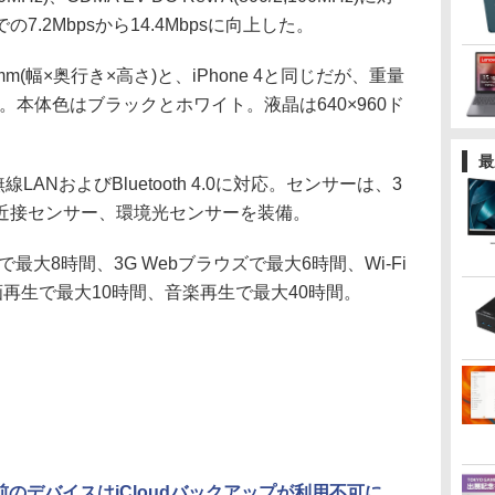
.2Mbpsから14.4Mbpsに向上した。
2mm(幅×奥行き×高さ)と、iPhone 4と同じだが、重量
る。本体色はブラックとホワイト。液晶は640×960ド
最
n無線LANおよびBluetooth 4.0に対応。センサーは、3
近接センサー、環境光センサーを装備。
大8時間、3G Webブラウズで最大6時間、Wi-Fi
画再生で最大10時間、音楽再生で最大40時間。
8以前のデバイスはiCloudバックアップが利用不可に