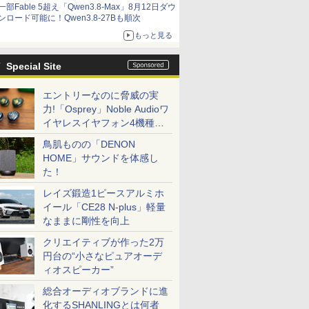
一部Fable 5超え「Qwen3.8-Max」8月12日ダウ
ンロード可能に！Qwen3.8-27Bも順次
もっと見る
Special Site
エントリーなのに脅威の実
力!「Osprey」Noble Audioワ
イヤレスイヤフォン4機種を
一気に聴く
鳥肌ものの「DENON
HOME」サウンドを体感し
た！
レイズ鍛造1ピースアルミホ
イール「CE28 N-plus」軽量
なままに剛性を向上
クリエイティブが作った2万
円台の“小さなピュアオーデ
ィオスピーカー”
総合オーディオブランドに進
化するSHANLINGとは何者