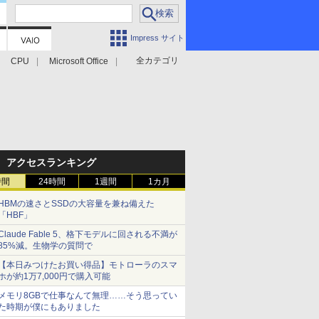
Impress サイト
全カテゴリ
CPU
Microsoft Office
アクセスランキング
時間
24時間
1週間
1カ月
HBMの速さとSSDの大容量を兼ね備えた
「HBF」
Claude Fable 5、格下モデルに回される不満が
85%減。生物学の質問で
【本日みつけたお買い得品】モトローラのスマ
ホが約1万7,000円で購入可能
メモリ8GBで仕事なんて無理……そう思ってい
た時期が僕にもありました