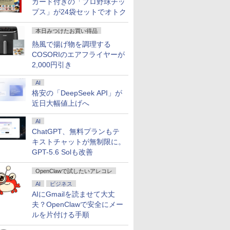
カード付きの「プロ野球チッ
プス」が24袋セットでオトク
本日みつけたお買い得品
熱風で揚げ物を調理する
COSORIのエアフライヤーが
2,000円引き
AI
格安の「DeepSeek API」が
近日大幅値上げへ
AI
ChatGPT、無料プランもテ
キストチャットが無制限に。
GPT-5.6 Solも改善
OpenClawで試したいアレコレ
AI
ビジネス
AIにGmailを読ませて大丈
7
8
9
夫？OpenClawで安全にメー
ルを片付ける手順