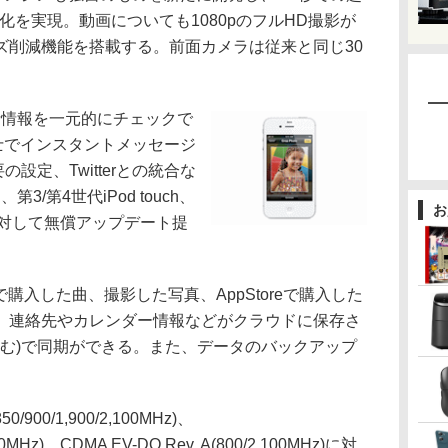
化を実現。動画についても1080pのフルHD撮影が
ズ削減機能を搭載する。前面カメラは従来と同じ30
新情報を一元的にチェックで
士でインスタントメッセージ
要の設定、Twitterとの統合な
3/第4世代iPod touch、
お
GS/4に対して無償アップデート提
esで購入した曲、撮影した写真、AppStoreで購入した
、連絡先やカレンダー情報などがクラウドに保存さ
C含む)で同期ができる。また、データのバックアップ
/900/1,900/2,100MHz)、
900MHz)、CDMA EV-DO Rev. A(800/2,100MHz)に対