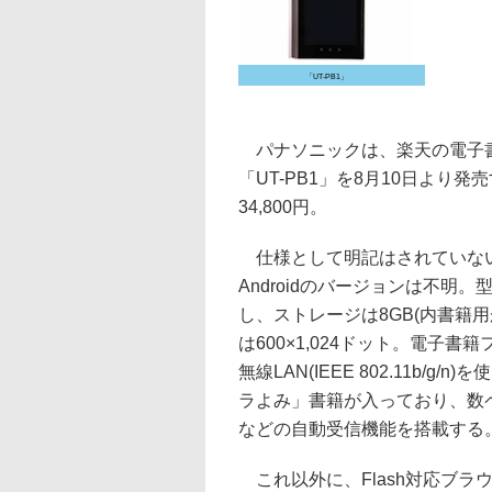
「UT-PB1」
パナソニックは、楽天の電子書籍
「UT-PB1」を8月10日よ
34,800円。
仕様として明記はされていないが
Androidのバージョンは不明
し、ストレージは8GB(内書籍用が
は600×1,024ドット。電子
無線LAN(IEEE 802.11b/
ラよみ」書籍が入っており、数
などの自動受信機能を搭載する
これ以外に、Flash対応ブラ