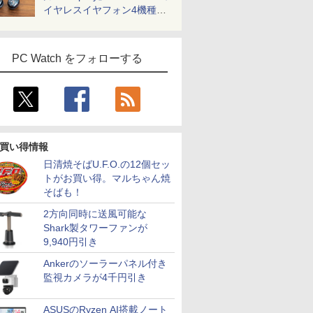
イヤレスイヤフォン4機種を
一気に聴く
PC Watch をフォローする
買い得情報
日清焼そばU.F.O.の12個セッ
トがお買い得。マルちゃん焼
そばも！
2方向同時に送風可能な
Shark製タワーファンが
9,940円引き
Ankerのソーラーパネル付き
監視カメラが4千円引き
ASUSのRyzen AI搭載ノート