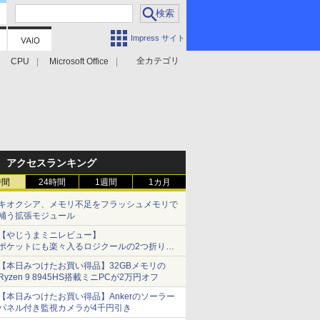
Impress サイト
全カテゴリ
CPU
Microsoft Office
アクセスランキング
時間
24時間
1週間
1カ月
キオクシア、メモリ不足をフラッシュメモリで
補う拡張モジュール
【やじうまミニレビュー】
ポケットにも楽々入るロジクールの2つ折りマ
ウス「Mobi Fold」。その気になるギミックと
【本日みつけたお買い得品】32GBメモリの
は？
Ryzen 9 8945HS搭載ミニPCが2万円オフ
【本日みつけたお買い得品】Ankerのソーラー
パネル付き監視カメラが4千円引き