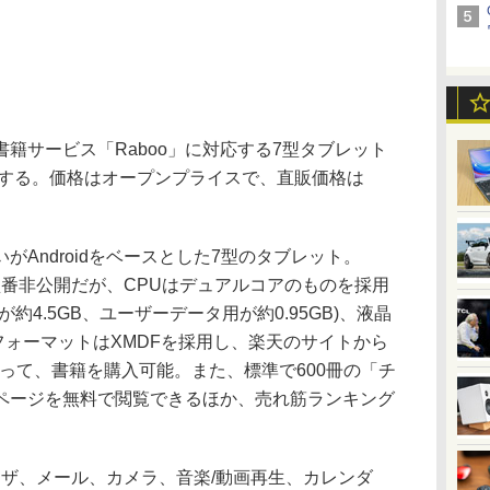
サービス「Raboo」に対応する7型タブレット
り発売する。価格はオープンプライスで、直販価格は
Androidをベースとした7型のタブレット。
。型番非公開だが、CPUはデュアルコアのものを採用
約4.5GB、ユーザーデータ用が約0.95GB)、液晶
書籍フォーマットはXMDFを採用し、楽天のサイトから
g/n)を使って、書籍を購入可能。また、標準で600冊の「チ
ページを無料で閲覧できるほか、売れ筋ランキング
。
ウザ、メール、カメラ、音楽/動画再生、カレンダ