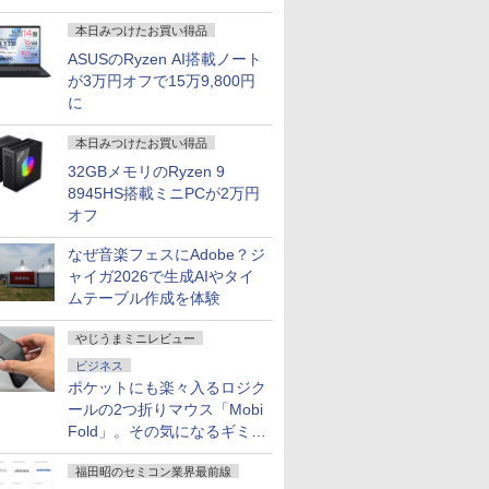
本日みつけたお買い得品
ASUSのRyzen AI搭載ノート
が3万円オフで15万9,800円
に
本日みつけたお買い得品
32GBメモリのRyzen 9
8945HS搭載ミニPCが2万円
オフ
なぜ音楽フェスにAdobe？ジ
ャイガ2026で生成AIやタイ
ムテーブル作成を体験
やじうまミニレビュー
ビジネス
ポケットにも楽々入るロジク
ールの2つ折りマウス「Mobi
Fold」。その気になるギミッ
クとは？
福田昭のセミコン業界最前線