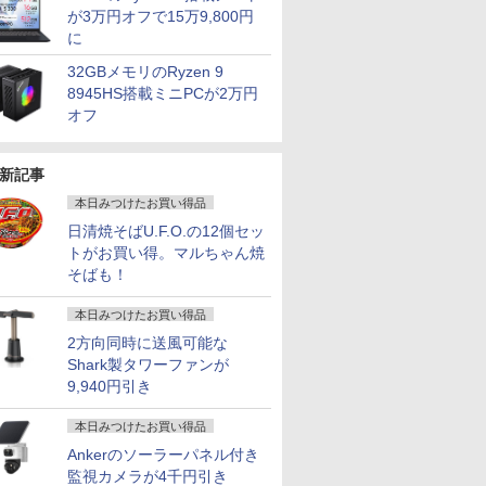
が3万円オフで15万9,800円
に
32GBメモリのRyzen 9
8945HS搭載ミニPCが2万円
オフ
新記事
本日みつけたお買い得品
日清焼そばU.F.O.の12個セッ
トがお買い得。マルちゃん焼
そばも！
本日みつけたお買い得品
2方向同時に送風可能な
Shark製タワーファンが
9,940円引き
本日みつけたお買い得品
Ankerのソーラーパネル付き
監視カメラが4千円引き