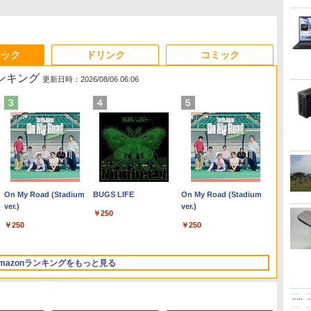
ジック
ドリンク
コミック
ランキング
更新日時：2026/08/06 06:06
Anker Soundcore
On My Road (Stadium
【2026年アップグレー
BUGS LIFE
Xiaomi シャオミ REDMI
On My Road (Stadium
Liberty 5 ミッドナイト
ver.)
ド版】AOKIMI ワイヤ
Buds 8 Lite ワイヤレス
ver.)
￥250
ブラック
レスイヤホン
イヤホン Bluetooth 5.4
￥250
￥250
bluetooth イヤホン
ノイズキャンセリング
￥14,990
￥1,964
￥2,980
V12 小型軽量 ブルート
ANC 36時間再生
ゥースHi-Fi 最大36時間
mazonランキングをもっと見る
再生 ぶるーとゅーす コ
ードレス ENCノイズキ
ャンセリング 自動ペア
リング Type-C充電 マ