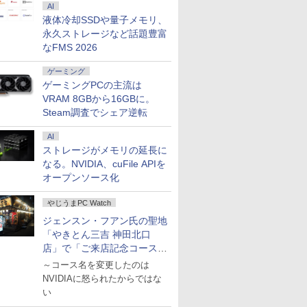
AI
液体冷却SSDや量子メモリ、
永久ストレージなど話題豊富
なFMS 2026
7
7
7
8
8
8
9
9
9
ゲーミング
ゲーミングPCの主流は
VRAM 8GBから16GBに。
Steam調査でシェア逆転
AI
倍】&【45,000円クーポン】【国内生産・公式】 新品 NEC ミニPC 小型 デスクトップパソコン o
ストレージがメモリの延長に
最新版 12型 パソ
N モニター 27イ
 本当の自由を手
【★最大100%ポイント】
【楽天1位 累計販売100万
2026年1月発売！リニュ
【★最大100%ポイント】
【3年保証】モニター 27
[9月上旬より発送予定][新
【今だけポイント3
【1,000円クーポン
小学館創立100周年
t DT SLIM Core i5-14500T 32GBメモリ可能 1TB SSD可能 24インチ モニター 可能 Windows
なる。NVIDIA、cuFile APIを
型ノートPC 新品
4Hz WQHD
 お金の大学 [
【福袋・2026】【Office
台突破】モバイルモニタ
ーアル！学習参考書 問題
【第8世代・4コア・8スレ
インチ フルhd 高画質
品]HUNTER×HUNTER ハ
お得クーポン！】中古
ント最大31.5%還元
小学館版 学習まん
搭載 windows11
 HDMI2.0 DP1.4
大学長 ]
2024 H&B】NEC
ー 15.6インチ フルHD 4K
集「七田式小学生プリン
ッド】東芝 dynabook
100Hz VA ノングレア 非
ンター×ハンター (1-39巻
ソコン 中古 ノート
モニター 27インチ 
本の歴史 全20巻
オープンソース化
00
n Pentium N3700
100％ フリッカー
VersaPro/第4世代 Core
タッチパネル バッテリー
ト右脳思考1」
b65/第8世代 Core i5/メモ
光沢 スピーカー内蔵 ディ
最新刊) 全巻セット [入荷
ン Windows11 Offi
ディスプレイ
0
0
￥24,999
￥12,999
￥18,900
￥27,999
￥16,800
￥19,096
￥49,999
￥16,979
￥19,360
GHz 360度画面回
ブルーライトカット
i7/メモ
内蔵 選べる13モデル 非光
リ:8GB/16GB/SSD:256GB/512GB/1TB/Wi-
スプレイ パソコンモニタ
予約]
き Core i5 第10世代
WQHD(2560×1440)
やじうまPC Watch
り タッチパネル対
aptive-Sync
リ:8GB/16GB/SSD:256GB/512GB/1TB/15.6
沢IPS パネル Type-C対応
fi/Bluetooth/15.6
ー PCモニター フルハイ
リ16GB SSD256GB
144Hz VAパネル ブ
ジェンスン・フアン氏の聖地
SD 512G
IC03-Q144 マクス
型/テンキ
HDMI モニター 持ち運び
型/DVD/Office/HDMI/USB3.0/
ビジョン 動画 液晶モニタ
NVMe 14型 フルHD
ライト軽減 FreeSync
「やきとん三吉 神田北口
ws11 Webカメラ
10n
ー/USB3.0/HDMI/wi-fi/無
ディスプレイ サブディス
中古PC 中古ノートパソコ
ー 壁掛 DT-JF275S-B ア
ツノート Panasonic 
G-Sync サポート 
i Bluetooth 12イ
線マウス/USBメモリ/中古
プレイ デュアルモニター
ン/Windows11
イリスオーヤマ *
LV9RDQ 中古パソコ
ス＆カジュアルゲー
店」で「ご来店記念コース」
ートパソコン
パソコン ノートパソコ
ミニPC対応 EVICIV
ートパソコン 中古ノ
グ対応 129%sRGB 
を娘と堪能
～コース名を変更したのは
e搭載
ン/Windows11/
PC 中古PC ノートP
域対応 KTC H27T27
NVIDIAに怒られたからではな
Windows10
い