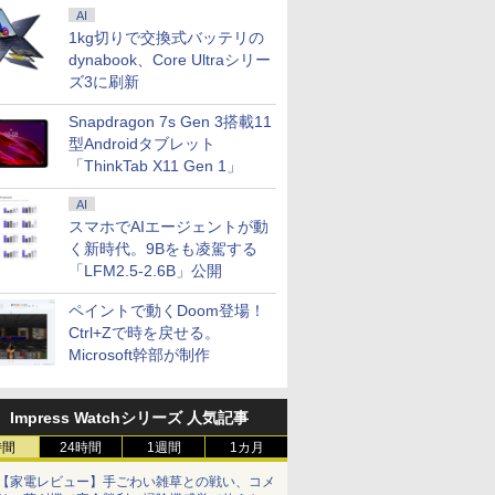
AI
1kg切りで交換式バッテリの
dynabook、Core Ultraシリー
ズ3に刷新
Snapdragon 7s Gen 3搭載11
型Androidタブレット
「ThinkTab X11 Gen 1」
AI
スマホでAIエージェントが動
く新時代。9Bをも凌駕する
「LFM2.5-2.6B」公開
ペイントで動くDoom登場！
Ctrl+Zで時を戻せる。
Microsoft幹部が制作
Impress Watchシリーズ 人気記事
時間
24時間
1週間
1カ月
【家電レビュー】手ごわい雑草との戦い、コメ