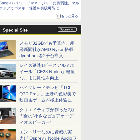
Googleパスワードマネージャーに脆弱性、マル
ウェアでパスキー保護を突破可能に
もっと見る
Special Site
メモリ32GBでも予算内。産
経新聞社がAMD Ryzen搭載
dynabookを2千台導入
レイズ鍛造1ピースアルミホ
イール「CE28 N-plus」軽量
なままに剛性を向上
ハイグレードテレビ「TCL
Q7D Pro」。圧巻の色彩美で
映画＆ゲームが極上体験に
クリエイティブが作った2万
円台の“小さなピュアオーデ
ィオスピーカー”
エントリーなのに脅威の実
力!「Osprey」Noble Audioワ