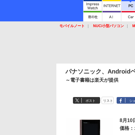
モバイルノート
NUC/小型パソコン
M
SSD
キーボード
マウス
パナソニック、Androi
～電子書籍は楽天が提供
ポスト
リスト
シ
8月10
価格：