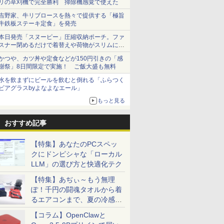
リの草刈機で完全勝利 掃除機感覚で使えた
吉野家、牛リブロースを熱々で提供する「極旨
牛鉄板ステーキ定食」を発売
本日発売「スヌーピー」圧縮収納ポーチ。ファ
スナー閉めるだけで着替えや荷物がスリムにま
とまる
かつや、カツ丼や定食などが150円引きの「感
謝祭」8日間限定で実施！ ご飯大盛も無料
水を飲まずにビールを飲むと倒れる「ふらつく
ビアグラスbyよなよなエール」
もっと見る
おすすめ記事
【特集】あなたのPCスペッ
クにドンピシャな「ローカル
LLM」の選び方と快適化テク
【特集】あぢぃ～もう無理
ぽ！千円の闘魂タオルから着
るエアコンまで、夏の冷感グ
ッズ一挙紹介
【コラム】OpenClawと