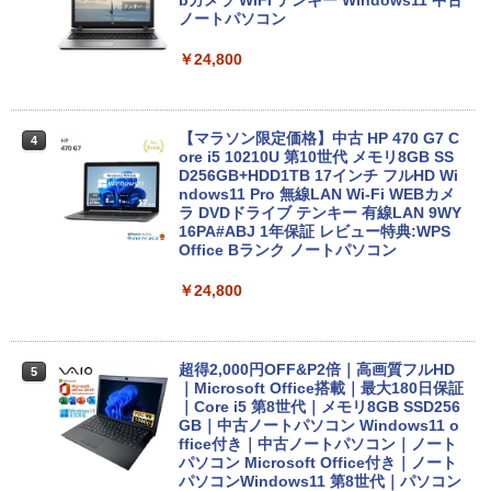
bカメラ WiFi テンキー Windows11 中古
BUGS LIFE
スーパーの裏でヤニ吸うふたり 9巻 (デジタル
ノートパソコン
￥1,964
版ビッグガンガンコミックス)
コカ・コーラ やかんの麦茶 from 爽健美茶 ラ
ベルレス 650mlPET×24本
￥250
￥24,800
￥810
Xiaomi シャオミ REDMI Buds 8 Lite ワイヤ
￥2,009
レスイヤホン Bluetooth 5.4 ノイズキャンセ
リング ANC 36時間再生
【マラソン限定価格】中古 HP 470 G7 C
4
ore i5 10210U 第10世代 メモリ8GB SS
￥2,980
D256GB+HDD1TB 17インチ フルHD Wi
ndows11 Pro 無線LAN Wi-Fi WEBカメ
ラ DVDドライブ テンキー 有線LAN 9WY
16PA#ABJ 1年保証 レビュー特典:WPS
Office Bランク ノートパソコン
￥24,800
超得2,000円OFF&P2倍｜高画質フルHD
5
｜Microsoft Office搭載｜最大180日保証
｜Core i5 第8世代｜メモリ8GB SSD256
GB｜中古ノートパソコン Windows11 o
ffice付き｜中古ノートパソコン｜ノート
パソコン Microsoft Office付き｜ノート
パソコンWindows11 第8世代｜パソコン