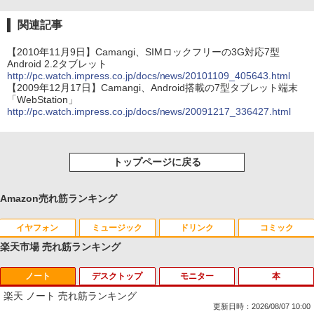
関連記事
【2010年11月9日】Camangi、SIMロックフリーの3G対応7型
Android 2.2タブレット
http://pc.watch.impress.co.jp/docs/news/20101109_405643.html
【2009年12月17日】Camangi、Android搭載の7型タブレット端末
「WebStation」
http://pc.watch.impress.co.jp/docs/news/20091217_336427.html
トップページに戻る
Amazon売れ筋ランキング
イヤフォン
ミュージック
ドリンク
コミック
楽天市場 売れ筋ランキング
ノート
デスクトップ
モニター
本
Anker Soundcore P40i オフホワイト
BRUCE WAYNE feat. Flo Milli, ATL Jacob
【Amazon.co.jp限定】 い・ろ・は・す 2L P
薬屋のひとりごと 17巻 (デジタル版ビッグガ
[Explicit]
ET ラベルレス ×8本
ンガンコミックス)
楽天 ノート 売れ筋ランキング
￥7,990
更新日時：2026/08/07 10:00