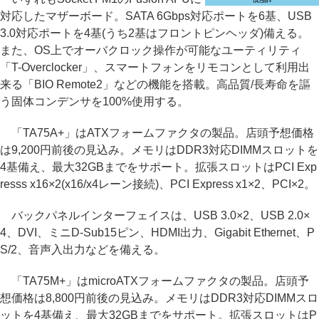
TA75M+
対応したマザーボード。SATA 6Gbps対応ポートを6基、USB
3.0対応ポートを4基(うち2基はフロントピンヘッダ)備える。
また、OS上でオーバクロック操作が可能なユーティリティ
「T-Overclocker」、スマートフォンをリモコンとして利用出
来る「BIO Remote2」などの機能を搭載。高品質/長寿命を謳
う固体コンデンサを100%使用する。
「TA75A+」はATXフォームファクタの製品。店頭予想価格
は9,200円前後の見込み。メモリはDDR3対応DIMMスロットを
4基備え、最大32GBまでをサポート。拡張スロットはPCI Exp
resss x16×2(x16/x4レーン接続)、PCI Express x1×2、PCI×2。
バックパネルインターフェイスは、USB 3.0×2、USB 2.0×
4、DVI、ミニD-Sub15ピン、HDMI出力、Gigabit Ethernet、P
S/2、音声入出力などを備える。
「TA75M+」はmicroATXフォームファクタの製品。店頭予
想価格は8,800円前後の見込み。メモリはDDR3対応DIMMスロ
ットを4基備え、最大32GBまでをサポート。拡張スロットはP