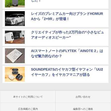
した！
中古 HP EliteBook 840 G8 Core i5 1145
5
G7 第11世代CPU メモリ16GB SSD256G
B 14インチ フルHD Windows11 Pro 4Q
￥13,999
8U2EC#ABJ 1年保証 Bランク ノートパ
レイズのプレミアムカー向けブランドHOMUR
ソコン【CA】 ノートpc 中古ノートパソ
Aから「2×9R」が登場！
コン 16gbメモリ 256gb ssd windows1
1プロ ノートPC14型 hpノートパソコン1
4型
クリエイティブが作った2万円台の“小さなピュ
アオーディオスピーカー”
￥47,800
AIスマートノートのiFLYTEK「AINOTE 2」は
なぜ魅力的なのか？
SOUNDPEATSのイヤカフ型イヤフォン「UU2
イヤーカフ」をイヤカフマニアが語る
本サイトのご利用について
お問い合わせ
広告掲載のご案内
編集部へのご連絡