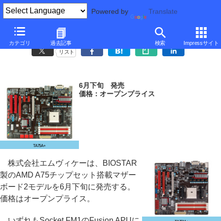
Powered by
Translate
BIOSTAR、9,000円前後のAMD A75チップセット搭載マザー
カテゴリ
過去記事
検索
Impressサイト
リスト
6月下旬 発売
価格：オープンプライス
TA75A+
株式会社エムヴィケーは、BIOSTAR
製のAMD A75チップセット搭載マザー
ボード2モデルを6月下旬に発売する。
価格はオープンプライス。
いずれもSocket FM1のFusion APUに