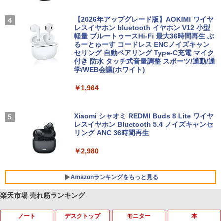
【2026年アップグレード版】AOKIMI ワイヤ
レスイヤホン bluetooth イヤホン V12 小型
軽量 ブルートゥースHi-Fi 最大36時間再生 ぶ
るーとゅーす コードレス ENCノイズキャン
セリング 自動ペアリング Type-C充電 マイク
付き 防水 タッチ式音量調整 スポーツ/通勤/通
学/WEB会議(ホワイト)
￥1,964
Xiaomi シャオミ REDMI Buds 8 Lite ワイヤ
レスイヤホン Bluetooth 5.4 ノイズキャンセ
リング ANC 36時間再生
￥2,980
Amazonランキングをもっと見る
楽天市場 売れ筋ランキング
ノート
デスクトップ
モニター
本
BRUCE WAYNE feat. Flo Milli, ATL Jacob
【Amazon.co.jp限定】 い・ろ・は・す 2L P
薬屋のひとりごと 17巻 (デジタル版ビッグガ