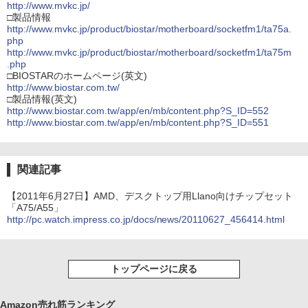
http://www.mvkc.jp/
□製品情報
http://www.mvkc.jp/product/biostar/motherboard/socketfm1/ta75a.
php
http://www.mvkc.jp/product/biostar/motherboard/socketfm1/ta75m
.php
□BIOSTARのホームページ(英文)
http://www.biostar.com.tw/
□製品情報(英文)
http://www.biostar.com.tw/app/en/mb/content.php?S_ID=552
http://www.biostar.com.tw/app/en/mb/content.php?S_ID=551
関連記事
【2011年6月27日】AMD、デスクトップ用Llano向けチップセット
「A75/A55」
http://pc.watch.impress.co.jp/docs/news/20110627_456414.html
トップページに戻る
Amazon売れ筋ランキング