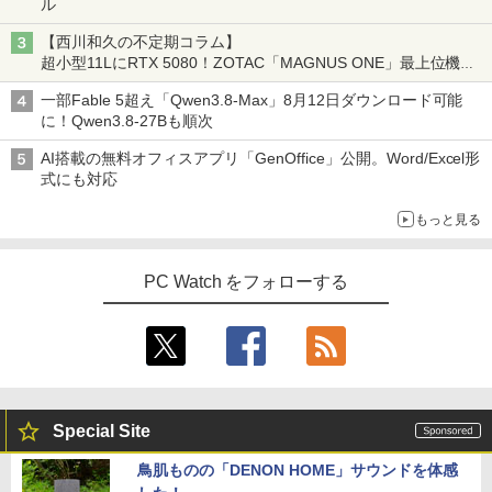
ル
【公式・メーカー直販・送料無料】モニ
3
ター 新品 フルHD HP Series 3 Pro 324p
【西川和久の不定期コラム】
【マラソン値引中！ 当日出荷！】ノート
[VETESA正規販売店]デスクトップパソ
v 23.8 インチFHD VA モニター VA 23.8
ゼンリン住宅地図 B4判 兵庫県 たつの市
3
3
BUGS LIFE
スーパーの裏でヤニ吸うふたり 9巻 (デジタル
4
超小型11LにRTX 5080！ZOTAC「MAGNUS ONE」最上位機の
パソコン 新品 15.6インチ パソコン ノー
コン PC 一体型 新品 Windows11 27型 C
型 角度調整 VESA 100Hz 液晶HDMI VGA
発行年月202603 28229010R
版ビッグガンガンコミックス)
コカ・コーラ やかんの麦茶 from 爽健美茶 ラ
実力を探る
トPC CPU Intel Pentium GOLD 6500Y
ore i7 第4世代 Office付き メモリ16GB
PS5 Nintendo Switch 3年保証 転送不可
ベルレス 650mlPET×24本
￥250
一部Fable 5超え「Qwen3.8-Max」8月12日ダウンロード可能
メモリ12GB SSD 256GB 15インチ フル
SSD512GB 初期設定済 ホワイト ブラッ
(型番: 9U5C1AA)
￥19,800
￥810
に！Qwen3.8-27Bも順次
HD HDMI USB3.0 WEBカメラ 無線LAN
ク
￥2,009
Wifi Windows11 office JIS 日本語キー
￥12,900
AI搭載の無料オフィスアプリ「GenOffice」公開。Word/Excel形
ボード 新生活 事務 学生 初心者 NC15J
￥69,800
式にも対応
￥32,800
赤ちゃんに転生した話(5) 【電子書籍】[
5
もっと見る
24G4/11 23.8インチ フルHD 180Hz ゲー
茶々京色 ]
4
GMKtec GMK-K8 PLUS-32/1T-W11Pro
ミングモニター FastIPS 1ms(GTG)
4
(8845HS)
￥1,430
【マラソンセール期間中ポイント5倍】中
PC Watch をフォローする
￥13,591
4
古ノートパソコン 第8世代 Core i5 メモ
￥124,800
リ8GB SSD512GB 15.6インチ WXGA テ
ンキー Webカメラ 無線LAN Wi-Fi Wind
ows11 Lenovo ThinkPad L580 初期設
定済 すぐ使える 90日保証 送料無料
楽天1位★マラソン限定P2倍【クーポン
5
デスクトップPC Ryzen7 5700G メモリ1
利用で実質10,999円】モバイルモニター
5
￥32,980
6GB SSD1TB B550 グラボなし
15.6インチ モバイルディスプレイ FHD 1
Special Site
920*1080 非光沢 A+スクリーン IPS液晶
パネル 薄型 軽量 USBType-C miniHDMI
￥148,700
鳥肌ものの「DENON HOME」サウンドを体感
カバースタンド付き PS4/PS5/Switch/P
C/Macなど対応 Ingnok yn02b