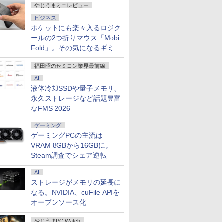
やじうまミニレビュー
ビジネス
ポケットにも楽々入るロジク
ールの2つ折りマウス「Mobi
Fold」。その気になるギミッ
クとは？
福田昭のセミコン業界最前線
AI
液体冷却SSDや量子メモリ、
永久ストレージなど話題豊富
なFMS 2026
ゲーミング
ゲーミングPCの主流は
VRAM 8GBから16GBに。
Steam調査でシェア逆転
AI
ストレージがメモリの延長に
なる。NVIDIA、cuFile APIを
オープンソース化
やじうまPC Watch