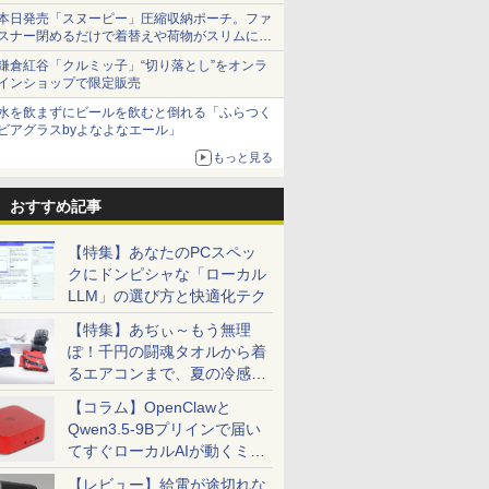
本日発売「スヌーピー」圧縮収納ポーチ。ファ
スナー閉めるだけで着替えや荷物がスリムにま
とまる
鎌倉紅谷「クルミッ子」“切り落とし”をオンラ
インショップで限定販売
水を飲まずにビールを飲むと倒れる「ふらつく
ビアグラスbyよなよなエール」
もっと見る
おすすめ記事
【特集】あなたのPCスペッ
クにドンピシャな「ローカル
LLM」の選び方と快適化テク
【特集】あぢぃ～もう無理
ぽ！千円の闘魂タオルから着
るエアコンまで、夏の冷感グ
ッズ一挙紹介
【コラム】OpenClawと
Qwen3.5-9Bプリインで届い
てすぐローカルAIが動くミニ
PC「SER9 Pro」
【レビュー】給電が途切れな