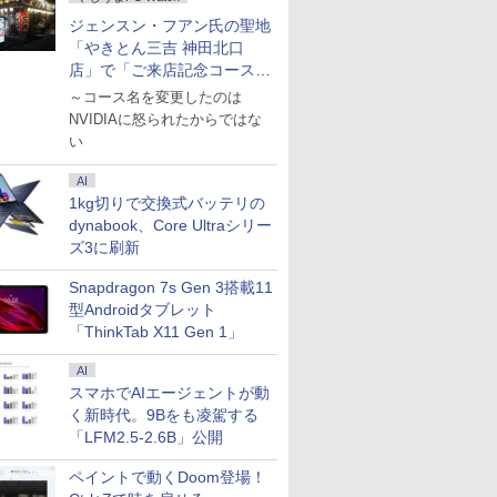
ジェンスン・フアン氏の聖地
「やきとん三吉 神田北口
店」で「ご来店記念コース」
を娘と堪能
～コース名を変更したのは
NVIDIAに怒られたからではな
い
AI
1kg切りで交換式バッテリの
dynabook、Core Ultraシリー
ズ3に刷新
Snapdragon 7s Gen 3搭載11
型Androidタブレット
「ThinkTab X11 Gen 1」
AI
スマホでAIエージェントが動
く新時代。9Bをも凌駕する
「LFM2.5-2.6B」公開
ペイントで動くDoom登場！