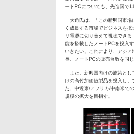
ートPCについても、先進国で1
大角氏は、「この新興国市場に
く成長する市場でビジネスを拡
リ電源に切り替えて視聴できる『
能を搭載したノートPCを投入
いきたい。これにより、アジア地
長、ノートPCの販売台数を同じ
また、新興国向けの施策として
けの高付加価値製品を投入し、
た、中近東/アフリカ/中南米で
規模の拡大を目指す。