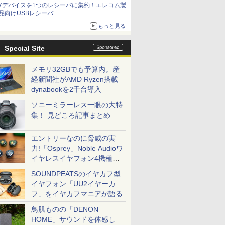
7デバイスを1つのレシーバに集約！エレコム製
品向けUSBレシーバ
もっと見る
Special Site
メモリ32GBでも予算内。産
経新聞社がAMD Ryzen搭載
dynabookを2千台導入
ソニーミラーレス一眼の大特
集！ 見どころ記事まとめ
エントリーなのに脅威の実
力!「Osprey」Noble Audioワ
イヤレスイヤフォン4機種を
一気に聴く
SOUNDPEATSのイヤカフ型
イヤフォン「UU2イヤーカ
フ」をイヤカフマニアが語る
鳥肌ものの「DENON
HOME」サウンドを体感し