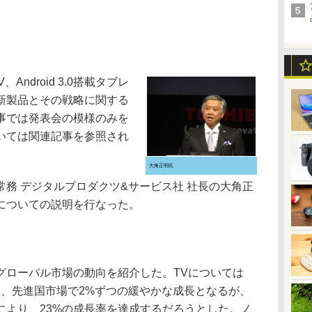
ndroid 3.0搭載タブレ
新製品とその戦略に関する
事では発表会の模様のみを
いては関連記事を参照され
大角正明氏
務 デジタルプロダクツ&サービス社 社長の大角正
についての説明を行なった。
ローバル市場の動向を紹介した。TVについては
けて、先進国市場で2%ずつの緩やかな成長となるが、
により、23%の成長率を達成するだろうとした。ノ