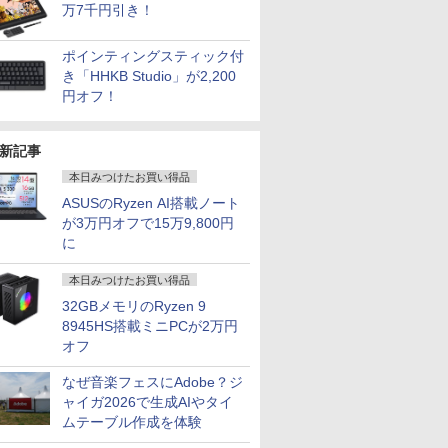
万7千円引き！
ポインティングスティック付
き「HHKB Studio」が2,200
円オフ！
新記事
本日みつけたお買い得品
ASUSのRyzen AI搭載ノート
が3万円オフで15万9,800円
に
本日みつけたお買い得品
32GBメモリのRyzen 9
8945HS搭載ミニPCが2万円
オフ
なぜ音楽フェスにAdobe？ジ
ャイガ2026で生成AIやタイ
ムテーブル作成を体験