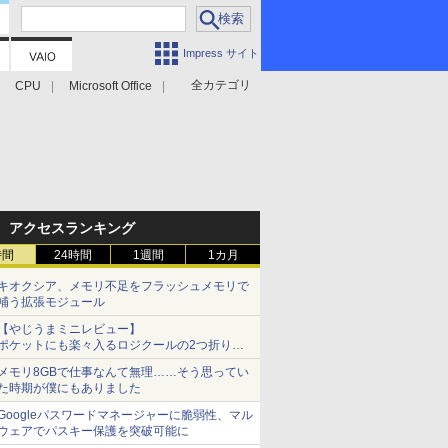
Impress サイト
全カテゴリ
CPU
Microsoft Office
アクセスランキング
時間
24時間
1週間
1カ月
キオクシア、メモリ不足をフラッシュメモリで
補う拡張モジュール
【やじうまミニレビュー】
ポケットにも楽々入るロジクールの2つ折りマ
ウス「Mobi Fold」。その気になるギミックと
メモリ8GBで仕事なんて無理……そう思ってい
は？
た時期が僕にもありました
Googleパスワードマネージャーに脆弱性、マル
ウェアでパスキー保護を突破可能に