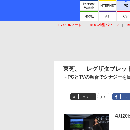
モバイルノート
NUC/小型パソコン
M
SSD
キーボード
マウス
東芝、「レグザタブレッ
～PCとTVの融合でシナジーを
ポスト
リスト
シ
4月2