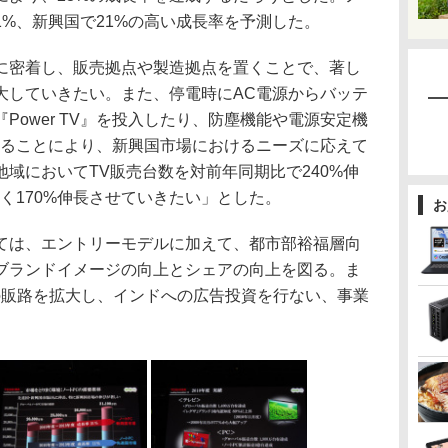
1%、新興国で21%の高い成長率を予測した。
密着し、販売拠点や製造拠点を置くことで、著し
大していきたい。また、停電時にAC電源からバッテ
Power TV』を投入したり、防塵機能や電源安定機
することにより、新興国市場におけるニーズに応えて
域においてTV販売台数を対前年同期比で240%伸
く170%伸長させていきたい」とした。
お
は、エントリーモデルに加えて、都市部裕福層向
ブランドイメージの向上とシェアの向上を図る。ま
の販路を拡大し、インドへの広告投資を行ない、事業