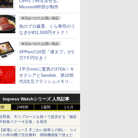
Ctrl+Zで時を戻せる。
Microsoft幹部が制作
本日みつけたお買い得品
魚のプロ厳選、くら寿司のう
なぎが約1,500円オトク！
本日みつけたお買い得品
XPPenの16型「液タブ」が1
万7千円引き！
1平方mmに驚異の37Gb！キ
オクシアとSandisk、第10世
代3次元フラッシュメモリを
開発
Impress Watchシリーズ 人気記事
時間
24時間
1週間
1カ月
吉野家、牛リブロースを熱々で提供する「極旨
牛鉄板ステーキ定食」を発売
【家電レビュー】手ごわい雑草との戦い、コメ
リの草刈機で完全勝利 掃除機感覚で使えた