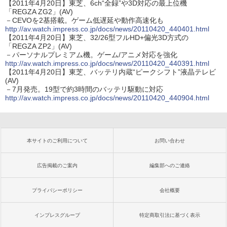
【2011年4月20日】東芝、6ch“全録”や3D対応の最上位機
「REGZA ZG2」(AV)
－CEVOを2基搭載。ゲーム低遅延や動作高速化も
http://av.watch.impress.co.jp/docs/news/20110420_440401.html
【2011年4月20日】東芝、32/26型フルHD+偏光3D方式の
「REGZA ZP2」(AV)
－パーソナルプレミアム機。ゲーム/アニメ対応を強化
http://av.watch.impress.co.jp/docs/news/20110420_440391.html
【2011年4月20日】東芝、バッテリ内蔵“ピークシフト”液晶テレビ
(AV)
－7月発売。19型で約3時間のバッテリ駆動に対応
http://av.watch.impress.co.jp/docs/news/20110420_440904.html
本サイトのご利用について
お問い合わせ
広告掲載のご案内
編集部へのご連絡
プライバシーポリシー
会社概要
インプレスグループ
特定商取引法に基づく表示