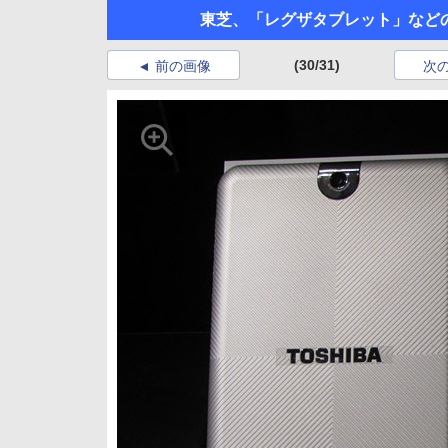
東芝、「レグザタブレット」など
(30/31)
前の画像
次