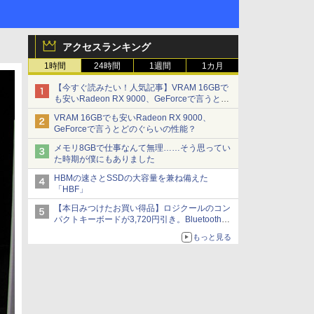
アクセスランキング
1時間
24時間
1週間
1カ月
【今すぐ読みたい！人気記事】VRAM 16GBで
も安いRadeon RX 9000、GeForceで言うとど
のぐらいの性能？ - PC Watch
VRAM 16GBでも安いRadeon RX 9000、
GeForceで言うとどのぐらいの性能？
メモリ8GBで仕事なんて無理……そう思ってい
た時期が僕にもありました
HBMの速さとSSDの大容量を兼ね備えた
「HBF」
【本日みつけたお買い得品】ロジクールのコン
パクトキーボードが3,720円引き。Bluetoothで3
台接続対応
もっと見る