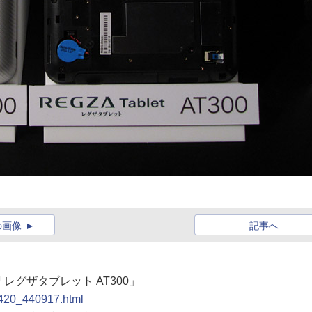
の画像
記事へ
載の「レグザタブレット AT300」
0420_440917.html