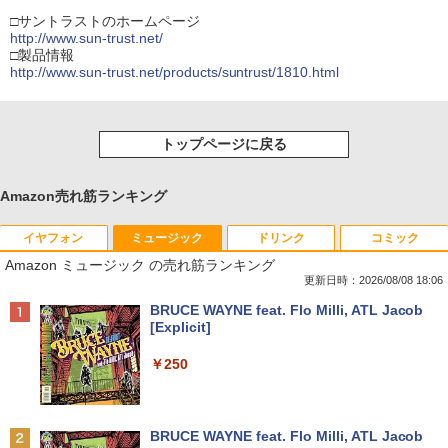
□サントラストのホームページ
http://www.sun-trust.net/
□製品情報
http://www.sun-trust.net/products/suntrust/1810.html
トップページに戻る
Amazon売れ筋ランキング
イヤフォン
ミュージック
ドリンク
コミック
Amazon ミュージック の売れ筋ランキング
更新日時：2026/08/08 18:06
Anker Soundcore P40i オフホワイト
BRUCE WAYNE feat. Flo Milli, ATL Jacob
[Explicit]
￥7,990
￥250
Anker Soundcore P31i ブラック
BRUCE WAYNE feat. Flo Milli, ATL Jacob