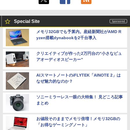
11a
￥29,800
アイ・オー・データ機器 ワイド液晶ディ
5
スプレイ 23.8型/LCD-A241DB
￥21,417
￥36,740
￥12,370
Special Site
【期間限定破格金額！】新生活 新古品 W
5
in11搭載 パソコンノートパソコンoffice
メモリ32GBでも予算内。産経新聞社がAMD R
付き 初心者向けノートPC 初期設定済 1
【エントリーでポイント100％還元チャ
5
yzen搭載dynabookを2千台導入
5.6型 インテル高速CPU ランダムで発送
ンス】GMKtec G10 ミニPC【AMD Ryz
メモリ4GB～ 高速SSD1TB 最大 フルHD
en 5 3500U DDR4 16GB 512GB/256GB/
Webカメラ zoom 軽量薄型 無線 型番更
1T SSD】4C/8T 3.7GHz 64GB 16T拡張
新で在庫処分
Windows11 Pro 8K/4K 3画面出力 LAN *
クリエイティブが作った2万円台の“小さなピュ
2 WiFi5 Bluetooth5.0 Nucbox みにpc
アオーディオスピーカー”
Ryzen 5 N95/N97/N100/4300U/N150よ
￥12,980
り高性能
AIスマートノートのiFLYTEK「AINOTE 2」は
￥61,999
なぜ魅力的なのか？
ソニーミラーレス一眼の大特集！ 見どころ記事
まとめ
お値段そのままでメモリ倍増！メモリ32GBの
「お得なゲーミングノート」