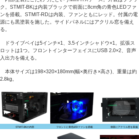
ク。STMIT-BKは内装ブラックで前面に8cm角の青色LEDファ
ンを搭載。STMIT-RDは内装、ファンともにレッド。付属の電
源にも黒塗装を施した。サイドパネルにはアクリル窓を備え
る。
ドライブベイは5インチ×1、3.5インチシャドウ×1。拡張ス
ロットは1つ。フロントインターフェイスにUSB 2.0×2、音声
入出力を備える。
本体サイズは198×320×180mm(幅×奥行き×高さ)、重量は約
2.8kg。
STMIT-BKの内部
フロントに青色LEDファンを搭載
側面にアクリル窓を装備