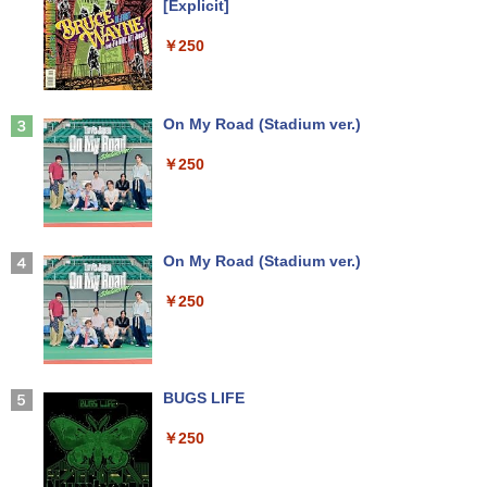
[Explicit]
￥5,990
￥250
Anker Soundcore Liberty 5 ミッドナイトブ
On My Road (Stadium ver.)
ラック
￥250
￥14,990
【2026年アップグレード版】AOKIMI ワイヤ
On My Road (Stadium ver.)
レスイヤホン bluetooth イヤホン V12 小型
軽量 ブルートゥースHi-Fi 最大36時間再生 ぶ
￥250
るーとゅーす コードレス ENCノイズキャン
セリング 自動ペアリング Type-C充電 マイク
付き 防水 タッチ式音量調整 スポーツ/通勤/通
学/WEB会議(ホワイト)
BUGS LIFE
￥1,964
￥250
Xiaomi シャオミ REDMI Buds 8 Lite ワイヤ