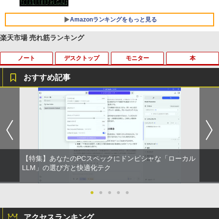
レスイヤホン Bluetooth 5.4 ノイズキャンセ
リング ANC 36時間再生
Amazonランキングをもっと見る
￥3,480
楽天市場 売れ筋ランキング
ノート
デスクトップ
モニター
本
by Amazon 天然水 ラベルレス 500ml ×24本
薬屋のひとりごと 17巻 (デジタル版ビッグガ
富士山の天然水 バナジウム含有 水 ミネラル
ンガンコミックス)
ウォーター ペットボトル 静岡県産 500ミリリ
おすすめ記事
ットル (Smart Basic)
￥770
【★最大100%ポイント】【Windows X
【中古】 富士通・NEC・HP・Dell・Len
【期間限定P15倍+最大10%OFFクーポ
【本日限定★P最大29.5倍★お買い物マ
1
1
1
1
￥1,380
P 搭載】大手メーカー おまかせ ノートパ
ovoなど有名メーカーから特選 店長セレ
ン】 【3年保証】DELL デル E2020H 中
ラソン+SUP★要エントリー】【中古/送
ソコン/Celeron Core2/メモリ:4GB/SSD:
クト おまかせデスクトップPC デュアル
古 アウトレット 返品 送料無料 中古ディ
料無料】13冊新品 ハンター協会公式ハン
異世界居酒屋「のぶ」(22) (角川コミックス・
128GB/15.6インチ 大画面/DVD/新品 マ
モニターセット WPS Office付き Windo
スプレイ 中古モニター ディスプレイ 液
ターズガイド付 全国送料無料! HUNTER
エース)
【Amazon.co.jp限定】 い・ろ・は・す 2L P
ウス 付き/中古ノートPC 中古ノートパソ
ws11-Pro メモリ8GB SSD256GB コアi5
晶 モニター 液晶モニター 液晶ディスプ
×HUNTER ＜1-39巻セット＞ / 冨樫義博 /
ET ラベルレス ×8本
コン パソコン 中古パソコン
(第8世代以降)搭載 DVDドライブ 22イン
レイ 本体 パソコンモニター デュアル
全巻 漫画全巻 全巻セット ハンターxハン
チ以上液晶ディスプレイセット 中古パソ
ター/ハンターハンター
￥832
コン
￥1,112
￥9,999
￥5,500
【特集】あなたのPCスペックにドンピシャな「ローカル
￥18,590
LLM」の選び方と快適化テク
￥35,800
ONE PIECE モノクロ版 115 (ジャンプコミッ
クスDIGITAL)
by Amazon 天然水ラベルレス 2L×9本
中古パソコン 東芝TOSHIBA B35 15.6型
フィリップス（ディスプレイ） 221S9A/
●
●
●
●
●
2
2
第5世代Celeron メモリ8GB SSD128GB
11 [21.5型液晶ディスプレイ/1920×1080/
集英社 コンパクト版 学習まんが 日本の
2
Windows11 Office 2019搭載 在宅勤務
富士通 FMV K5010 AIO 23.8インチ 第10
HDMI、D-Sub/スピーカー：あり/5年間
歴史 全巻セット(全20巻+別巻2)
￥594
￥1,117
2
アクセスランキング
仕事用 学習用 中古PC 仕事 家庭 安い 激
世代 Core i5 メモリ16GB Nvme M.2 SS
フル保証]