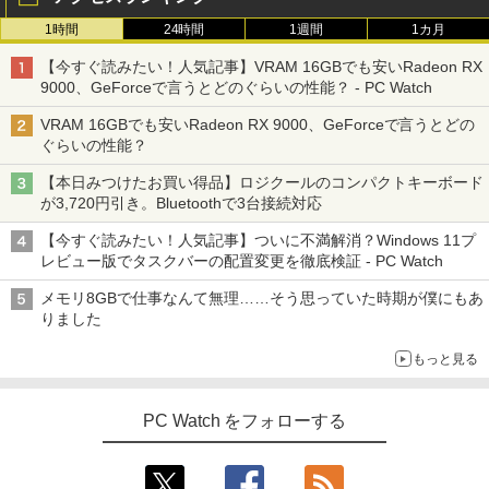
安
D 512GB Office付き Webカメラ WiFi W
￥18,590
1時間
24時間
1週間
1カ月
indows11 中古一体型
￥9,880
￥13,500
HUNTER×HUNTER モノクロ版 39 (ジャンプ
【今すぐ読みたい！人気記事】VRAM 16GBでも安いRadeon RX
￥49,800
コミックスDIGITAL)
by Amazon 炭酸水 ラベルレス 500ml ×24本
9000、GeForceで言うとどのぐらいの性能？ - PC Watch
強炭酸水 ペットボトル 500ミリリットル (Sm
【送料無料】HUNTER×HUNTER 1-39巻
3
art Basic)
ASUS エイスース 液晶ディスプレイ Ey
￥572
3
セット
VRAM 16GBでも安いRadeon RX 9000、GeForceで言うとどの
【★最大100%ポイント】【新生活応援・
e Care [ 21.45型 / フルHD(1920×1080) /
3
ぐらいの性能？
2026】【Office 2019 H&B】【カメラ×F
【期間限定P15倍+最大10%OFFクーポ
ワイド ] ブラック VP227HF
￥1,625
3
￥19,096
HD】富士通 LIFEBOOK U939/第8世代 C
ン】 【3年保証】APPLE アップル MAC
【本日みつけたお買い得品】ロジクールのコンパクトキーボード
ore i5/メモリ:8GB/M.2 SSD:256GB/512
MINI SSD256GB メモリ8GB APPLE Ma
￥10,980
スーパーの裏でヤニ吸うふたり 9巻 (デジタル
が3,720円引き。Bluetoothで3台接続対応
GB/1TB/Wi-fi/Bluetooth/13.3型/HDMI/U
c OS X 中古 アウトレット 返品 送料無料
版ビッグガンガンコミックス)
【Amazon.co.jp限定】 伊藤園 磨かれて、澄
SB-C/USB3.1/パソコン 中古PC 中古ノー
中古デスクトップパソコン 中古パソコン
みきった日本の水 2L 8本 ラベルレス [ ケース
【今すぐ読みたい！人気記事】ついに不満解消？Windows 11プ
トパソコン Windows11
デスクトップパソコン デスクトップ PC
] [ 水 ] [ ペットボトル ] [ 箱買い ] [ ストック
￥810
2027 青山学院中等部・直前対策合格セッ
4
レビュー版でタスクバーの配置変更を徹底検証 - PC Watch
【期間限定5%OFFクーポン 8/12 10時ま
] [ 水分補給 ]
ト問題集(5冊) 中学受験 過去問の傾向と
4
￥25,800
￥55,000
で】 モニター 23.8インチ 144Hz FHD p
対策 / 参考書 自宅学習 送料無料 / 受験専
メモリ8GBで仕事なんて無理……そう思っていた時期が僕にもあ
cモニター フリッカーレス FullHD ブル
門サクセス
￥998
りました
ーライトカット ノングレア ディスプレイ
HDMI 144hz pcモニター Adaptive-Syn
￥19,250
もっと見る
ノートパソコン 新品 14型 Office付き Wi
【ポイント10倍】美品 HP 400 G6 SF 9
c ブラック MAXZEN MJM24IC01 MJM2
4
4
ndows11 第11世代Intel メモリ8GB SSD
世代 Core i5 9500 メモリ8GB 16GB 32
4IC02-F144 マクスゼン
256GB/512GB 日本語キーボード 初期設
GB 新品M.2SSD256GB 512GB office付
定済 軽量 薄型 14インチ 学習用 PC 子ど
き デスクトップパソコン 中古パソコン P
PC Watch をフォローする
￥10,980
【全巻】 シャングリラ・フロンティア ～
5
も 11世代 インテル 1年保証 在宅勤務 テ
C Windows11 pro Win11 3画面対応 PC
クソゲーハンター、神ゲーに挑まんとす
レワーク ギフト 楽天1位 送料無料
800 600 G5 G4 モニタ セット オフィス
～ 1-27巻セット （KCデラックス） [ 硬
2024 搭載 選択可 8世代 10世代 DELL 13
梨菜 ]