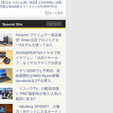
【本日みつけたお買い得品】2方向同時に送風
可能なShark製タワーファンが9,940円引き
もっと見る
Special Site
Amazon プライムデー過去最
安! Anker注目プロジェクタ
ー3モデルを使ってみた
SOUNDPEATSのイヤカフ型
イヤフォン「UU2イヤーカ
フ」をイヤカフマニアが語る
メモリ32GBでも予算内。産
経新聞社がAMD Ryzen搭載
dynabookを2千台導入
「ドスパラTV」の配信現場
に“PAD”撮影班が潜入!人気の
秘訣に迫る!!
「A&ultima SP4000T」の魅
力！ポケットに入るオーディ