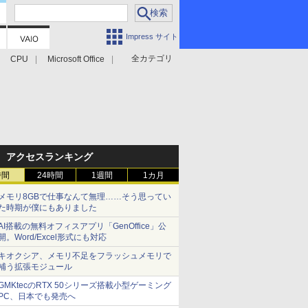
Impress サイト
全カテゴリ
CPU
Microsoft Office
アクセスランキング
時間
24時間
1週間
1カ月
メモリ8GBで仕事なんて無理……そう思ってい
た時期が僕にもありました
AI搭載の無料オフィスアプリ「GenOffice」公
開。Word/Excel形式にも対応
キオクシア、メモリ不足をフラッシュメモリで
補う拡張モジュール
GMKtecのRTX 50シリーズ搭載小型ゲーミング
PC、日本でも発売へ