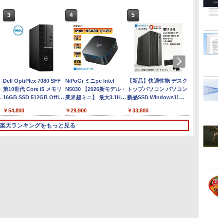
3
3
4
4
5
5
6
Anker Soundcore
On My Road (Stadium
by Amazon 天然水ラベ
HUNTER×HUNTER モ
【2026年アップグレー
On My Road (Stadium
by Amazon 炭酸水 ラ
スーパーの裏でヤニ吸
Xiaomi シャオミ REDMI
BUGS LIFE
コカ・コーラ やかんの麦
ONE PIECE モノクロ版
Liberty 5 ミッドナイト
ver.)
ルレス 2L×9本
ノクロ版 39 (ジャンプ
ド版】AOKIMI ワイヤ
ver.)
ベルレス 500ml ×24本
うふたり 9巻 (デジタル
Buds 8 Lite ワイヤレス
茶 from 爽健美茶 ラベル
115 (ジャンプコミックス
￥250
ブラック
コミックスDIGITAL)
レスイヤホン
強炭酸水 ペットボトル
版ビッグガンガンコミ
イヤホン Bluetooth 5.4
レス 650mlPET×24本
DIGITAL)
￥250
￥1,117
￥250
bluetooth イヤホン
500ミリリットル
ックス)
ノイズキャンセリング
￥14,990
￥572
￥1,964
￥1,625
￥810
￥2,980
￥1,653
￥594
V12 小型軽量 ブルート
(Smart Basic)
ANC 36時間再生
コ
新品ノートパソコン
Dell OptiPlex 7080 SFF
ゥースHi-Fi 最大36時間
超得2,000円OFF&P2倍｜
NiPoGi ミニpc Intel
【新品】【楽天1位！】ノ
【新品】快適性能 デスク
【中古】M
o
モ
VETESA Intel Celeron
第10世代 Core i5 メモリ
再生 ぶるーとゅーす コ
レッツノート｜Microsoft
N5030 【2026新モデル・
ートパソコン 新品第13世
トップパソコン パソコン
Surface
e
Windows11 Office付き
16GB SSD 512GB Office
ードレス ENCノイズキ
office 2019 H&B付き｜
業界超ミニ】 最大3.1Hz
代CPU搭載ノートPC
新品SSD Windows11
i5 10
B
メモリ16GB SSD1TB
付き Type-C Windows11
ャンセリング 自動ペア
中古ノートパソコン
mini pc Windows11 Pro
Office付きノートパソコ
Office付き インテル 第14
SSD25
￥21,980
￥54,800
￥29,800
￥29,900
￥29,800
￥33,800
￥29,98
無
1
15.6型 FHD Webカメラ
デスクトップPC 中古パソ
リング Type-C充電 マ
Windows11 office付｜メ
12GB+256GB SSD (4TB
ン 初心者向け
世代 第13世代 Core i5-
13.5型
3
テンキー 薄型 軽量 初心
コン
イク付き 防水 タッチ式
モリ8GB SSD256GB｜
拡大可能) 4K 静音 高速熱
Windows11 初期設定済
6400 I5-12400F i7 I5
中古 ノー
楽天ランキングをもっと見る
古
ト
者 学生 ビジネス
音量調整 スポーツ/通
Panasonic Let's note｜
放散 小型超軽量ミニパソ
Webカメラ zoom 日本語
3470 SSD 256GB~1TB
or Wi
勤/通学/WEB会議(ホワ
中古ノートパソコン 軽量
コン豊富なインターフェ
キーボード 14.1型 Intel
メモリ 選択可 8GB 16GB
解像度
済
イト)
薄型｜モバイルPC｜ノー
ース USB3.2/HDMI 2.0×2
Celeron メモリ8GB
32GB デスクトップPC 安
トパソコン B5サイズ｜パ
高速2.4G/5GWi-Fi BT4.2
SSD1TB(最大) 大容量バ
い 本体のみ 高スペック
3
3
4
4
5
5
6
6
ソコン｜中古パソコン｜
省電力 小型パソコン
ッテリービジネス 大学生
薄型 激安 省スペース 大
中古PC
プレゼント 学生向け
容量 高性能