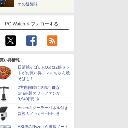
オの醍醐味
PC Watch をフォローする
買い得情報
日清焼そばU.F.O.の12個セッ
トがお買い得。マルちゃん焼
そばも！
2方向同時に送風可能な
Shark製タワーファンが
9,940円引き
Ankerのソーラーパネル付き
監視カメラが4千円引き
ASUSのRyzen AI搭載ノート