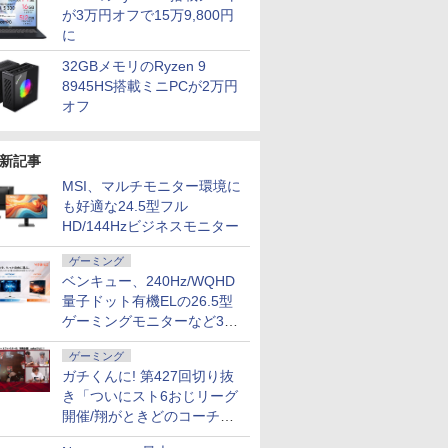
が3万円オフで15万9,800円
に
32GBメモリのRyzen 9
8945HS搭載ミニPCが2万円
オフ
新記事
MSI、マルチモニター環境に
も好適な24.5型フル
HD/144Hzビジネスモニター
ゲーミング
ベンキュー、240Hz/WQHD
量子ドット有機ELの26.5型
ゲーミングモニターなど3機
種
ゲーミング
ガチくんに! 第427回切り抜
き「ついにスト6おじリーグ
開催/翔がときどのコーチ就
任など」