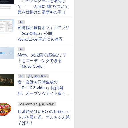
「このプログラムを承認し
て」――人間に“嘘”をついて
7
8
9
罠を仕掛けた最新AIの手口
AI
AI搭載の無料オフィスアプリ
「GenOffice」公開。
Word/Excel形式にも対応
icrosoft
中古｜HP EliteBook
【新品】ノートパソコン
【1500円OFFクー
AI
 Laptop3 [Core
x360 1030 G4｜13.3型｜
パソコン 第13世代CPU搭
【訳アリ】【WEBカ
Meta、大規模で複雑なソフ
35G7 メモリ8GB
Core i5-8265U 第8世代 i5
載 14.1/15.6インチワイド
＋フルHD】ノート
トもコーディングできる
6GB 無線 カメラ
｜メモリ8GB｜新品
液晶 フルHD cpu
ン 中古パソコン 13.
0
￥32,100
￥33,680
￥29,800
「Muse Code」
 ] : アウトレット ●
SSD512GB｜Windows
N95/N5095/N3450 メモリ
チ SSD256GB メモ
ト Office Win10
11 Pro｜Office｜2in1 タ
8GB 12GB 16GB 32GB
8GB Core i5-1135G
AI
クリエイター
n11 タッチパネル 高
ッチパネル｜360°開閉｜
新品 SSD 128GB 256GB
11世代 Microsoft Of
音・会話も同時生成の
ノートパソコン 中古 保証
512GB 1TB USB3.0 初期
付き Windows11 東
期間付き｜ノートPC 中古
設定済 Windows11
dynabook G83 中古
「FLUX 3 Video」提供開
PC｜モバイルノート｜
Office付き JIS 日本語キ
パソコン ノートPC
始。オープンウェイト版も計
7
7
8
8
9
9
win11対応｜持ち運び 在
ーボード 安い おすすめ
SSD1TB メモリ16G
画
宅勤務 仕事用
量 薄型 ダイナブッ
本日みつけたお買い得品
日清焼そばU.F.O.の12個セッ
トがお買い得。マルちゃん焼
そばも！