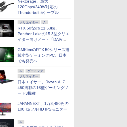
Nextorage、最大
120Gbps/240W対応の
Thunderbolt 5ケーブル
クリエイター
AI
RTX 50なのに1.53kg、
Panther Lakeの15.3型クリエ
イター向けノート「DAIV
Z5」
GMKtecのRTX 50シリーズ搭
載小型ゲーミングPC、日本
でも発売へ
AI
ゲーミング
クリエイター
日本エイサー、Ryzen AI 7
450搭載の16型ゲーミングノ
ート3機種
JAPANNEXT、1万3,480円の
100Hz/フルHD IPSモニター
AI