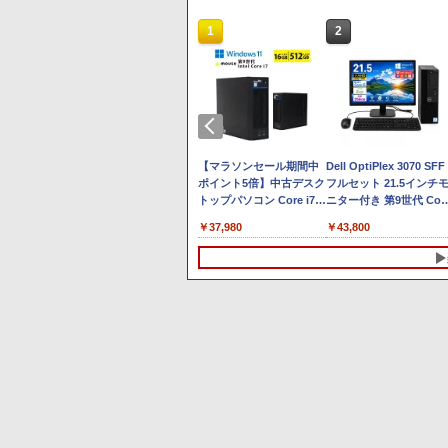
10
1
1
2
2
Anker Soundcore P40i
BRUCE WAYNE feat.
【Amazon.co.jp限定】
薬屋のひとりごと 17巻
Anker Soundcore P31i
BRUCE WAYNE feat.
by Amazon 天然水 ラ
異世界居酒屋「のぶ」
オフホワイト
Flo Milli, ATL Jacob
い・ろ・は・す 2L PET
(デジタル版ビッグガン
ブラック
Flo Milli, ATL Jacob
ベルレス 500ml ×24本
(22) (角川コミックス・
[Explicit]
ラベルレス ×8本
ガンコミックス)
[Explicit]
富士山の天然水 バナジ
エース)
￥5,990
￥4,990
ウム含有 水 ミネラルウ
￥250
￥1,001
￥770
￥250
￥1,380
￥832
ォーター ペットボトル
Fクーポン】
超得1,000円OFF｜新生活
【★最大100%ポイント】
【マラソンセール期間中
静岡県産 500ミリリッ
タブレットPC 中古パソ
Dell OptiPlex 3070 SFF
EBカメラ
応援 豪華特典付き｜最新
【新生活応援・2026】
ポイント5倍】中古デスク
トル (Smart Basic)
ン Microsoft Surface G
フルセット 21.5インチ
ートパソコ
OS対応 第8世代｜最大
【Office 2019 H&B】富
トップパソコン Core i7
Windows10 Pro
ニター付き 第9世代 Cor
13.3イン
180日保証｜Core i3 第8
士通 MU937/Celeron
第9世代 メモリ16GB M.2
Pentium 4415Y メモリ
i5-9500 メモリ8GB/16G
￥19,800
￥9,999
￥37,980
￥15,880
￥43,800
B メモリ
世代｜中古ノートパソコ
3865U/メモ
SSD512GB DVD-ROM
8GB SSD 128GB 10型 
SSD256GB Windows 1
1135G7 第
ン Windows11 office付
リ:4GB/8GB/SSD:128GB/256GB/512GB/1TB/13.
DisplayPort DVI 省スペ
線LAN Wi-Fi 10インチ
Pro WPS Office 2 無線
t Office
き｜中古ノートパソコン
型/フル
ース Windows11 マウス
B5 本体 / 3ヶ月保証 中
Wi-Fi DVD 中古 デスク
11 東芝
15.6 テンキー付き｜ノー
HD/wifi/HDMI/USB3.0/中
コンピューター MPro-
パソコン 中古PC 中古ノ
ップパソコン
3 中古 PC
トパソコン Microsoft
古 ノートパソコン/モバイ
S201X 初期設定済 すぐ使
ートパソコン 初期設定
PC
Office付き｜ノートパソ
ルPC/Windows11
える 90日保証 送料無料
み office付き (8351a)
10
10
1
1
2
2
リ16GB 軽
コンWindows11 第8世代
ナブック