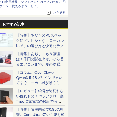
NTT島田社長、ソフトバンクのセブン出資に「d
ポイント使えるようにして」
もっと見る
おすすめ記事
【特集】あなたのPCスペッ
クにドンピシャな「ローカル
LLM」の選び方と快適化テク
【特集】あぢぃ～もう無理
ぽ！千円の闘魂タオルから着
るエアコンまで、夏の冷感グ
ッズ一挙紹介
【コラム】OpenClawと
Qwen3.5-9Bプリインで届い
てすぐローカルAIが動くミニ
PC「SER9 Pro」
【レビュー】給電が途切れな
い優れもの！バッファロー製
Type-C充電器の検証で分か
ったこと
【特集】電源内蔵で0.9Lの衝
撃。Core Ultra X7の性能を極