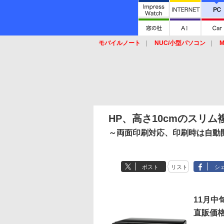
モバイルノート
NUC/小型パソコン
M
SSD
キーボード
マウス
HP、高さ10cmのスリム複
～両面印刷対応、印刷時は自動
ポスト
リスト
シ
11月中
直販価格：