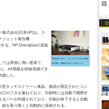
株式会社(日本HP)は、ス
クジェット複合機
る。HP Directplusの直販
印刷が終了すると、コントロールパネルが自動
しては異例に薄い筐体で、
的に開き、用紙を支えるバーも出てくる
ら、A4用紙を80枚収納でき
内蔵した。
の大型タッチスクリーン液晶。液晶が固定されたコン
出口のフタを兼ねており、印刷時には自動で開閉す
えるバーが内蔵されており、印刷が終了すると自動
、紙を取り除くと自動的に収納される。