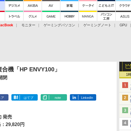
acBook
モニター
ゲーミングパソコン
ゲーミングノート
GPU
合機「HP ENVY100」
1
開閉
ェア
はてブ
note
LinkedIn
旬 発売
29,820円