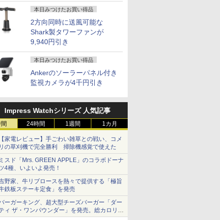
本日みつけたお買い得品
ト10倍！
ィストのための人
MAXZEN ゲーミングモニ
ちいかわ なんか小さく
【1,000円クーポン＋ポイ
俺だけレベルアップな
★180Hz/165Hz/144
日向坂46 藤嶌果歩 1
日）10：00 ~
 ドローイング フ
ター 23.8インチ 180Hz
てかわいいやつ（4）なん
ント最大31.5%還元！】
件 全巻 (1-25巻 完結セ
モニター 27インチ 10
真集 果実の歩幅 [ 藤
2方向同時に送風可能な
）09：59迄】WIS
ポーズ [ Tom
FHD (1920×1080)
か小さくてためになる豆
モニター 27インチ 液晶デ
ット) 全巻新品 蔦屋書店
フルHD ゲーミング
歩 ]
Shark製タワーファンが
チ PS4 swich
HDMI2.1 DP1.4
本付き特装版 （プレミア
ィスプレイ
ター 1ms応答 2mm
9,940円引き
0
￥12,980
￥2,420
￥16,979
￥26,983
￥16,999
￥2,640
s Fortnite PUBG
sRGB128％ IPS
ムKC） [ ナガノ ]
WQHD(2560×1440)
縁 8mm薄型 pcモ
PCモニター ディス
Adaptive-Sync ブルーラ
144Hz VAパネル ブルー
パソコン モニター V
本日みつけたお買い得品
 ゲーミングモニタ
イトカット 非光沢 フリッ
ライト軽減 FreeSync &
光沢 角度調整 VESA
Hz フリッカーフリ
カーフリー ホワイト
G-Sync サポート オフィ
ーカー cocopar HG-
Ankerのソーラーパネル付き
S ベゼルレスフレー
MGM24CH01-F180 マク
ス＆カジュアルゲーミン
監視カメラが4千円引き
D HDMI ノング
スゼン
グ対応 129%sRGB 高色
域対応 KTC H27T27S
Impress Watchシリーズ 人気記事
時間
24時間
1週間
1カ月
【家電レビュー】手ごわい雑草との戦い、コメ
リの草刈機で完全勝利 掃除機感覚で使えた
ミスド「Mrs. GREEN APPLE」のコラボドーナ
ツ4種、いよいよ発売！
吉野家、牛リブロースを熱々で提供する「極旨
牛鉄板ステーキ定食」を発売
バーガーキング、超大型チーズバーガー「ダー
ティ ザ・ワンパウンダー」を発売。総カロリー
約1656kcal、総重量約527g！