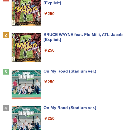
[Explicit]
￥7,990
￥250
Anker Soundcore P31i ホワイト
BRUCE WAYNE feat. Flo Milli, ATL Jacob
[Explicit]
￥5,990
￥250
Anker Soundcore Liberty 5 ミッドナイトブ
On My Road (Stadium ver.)
ラック
￥250
￥14,990
【2026年アップグレード版】AOKIMI ワイヤ
On My Road (Stadium ver.)
レスイヤホン bluetooth イヤホン V12 小型
軽量 ブルートゥースHi-Fi 最大36時間再生 ぶ
￥250
るーとゅーす コードレス ENCノイズキャン
セリング 自動ペアリング Type-C充電 マイク