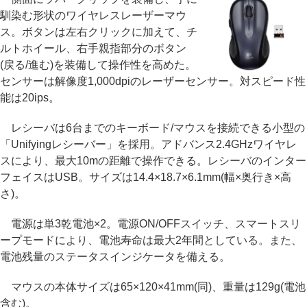
馴染む形状のワイヤレスレーザーマウ
ス。ボタンは左右クリックに加えて、チ
ルトホイール、右手親指部分のボタン
(戻る/進む)を装備して操作性を高めた。
センサーは解像度1,000dpiのレーザーセンサー。対スピード性
能は20ips。
レシーバは6台までのキーボード/マウスを接続できる小型の
「Unifyingレシーバー」を採用。アドバンス2.4GHzワイヤレ
スにより、最大10mの距離で操作できる。レシーバのインター
フェイスはUSB。サイズは14.4×18.7×6.1mm(幅×奥行き×高
さ)。
電源は単3乾電池×2。電源ON/OFFスイッチ、スマートスリ
ープモードにより、電池寿命は最大2年間としている。また、
電池残量のステータスインジケータを備える。
マウスの本体サイズは65×120×41mm(同)、重量は129g(電池
含む)。