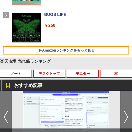
付き 防水 タッチ式音量調整 スポーツ/通勤/通
学/WEB会議 6.0(オフホワイト)
BUGS LIFE
￥2,599
￥250
Xiaomi シャオミ REDMI Buds 8 Lite ワイヤ
レスイヤホン Bluetooth 5.4 ノイズキャンセ
リング ANC 36時間再生
Amazonランキングをもっと見る
￥3,480
楽天市場 売れ筋ランキング
ノート
デスクトップ
モニター
本
【Amazon.co.jp限定】 い・ろ・は・す 2L P
薬屋のひとりごと 17巻 (デジタル版ビッグガ
ET ラベルレス ×8本
ンガンコミックス)
おすすめ記事
￥1,112
￥770
【期間限定 キャンペン】中古ノートパソ
【中古】 Apple TV HD 32GB MR912J/A
【マラソンセール期間中ポイント5倍】
星新一ショートショート1001 [ 星 新一 ]
1
1
1
1
コン Windows11 Office搭載 軽量 13.3
(A1625) 周辺機器 / 発売時期2015年〜
【訳あり】 中古モニター 23〜24インチ
型 モバイルPC 富士通 LIFEBOOK E734
DP / HDMI / DVI VGA 端子選択可能 店長
￥49,500
by Amazon 天然水 ラベルレス 500ml ×24本
異世界居酒屋「のぶ」(22) (角川コミックス・
Intel Celeron 第4世代CPU メモリ4GB S
おまかせ ケーブル付き サブモニターにお
￥4,680
富士山の天然水 バナジウム含有 水 ミネラル
エース)
SD128GB+外付けHDD250GB HD(1366×
すすめ 動作確認済み 30日保証 送料無料
ウォーター ペットボトル 静岡県産 500ミリリ
768) 無線 bluetooth内蔵 DisplayPort対
ットル (Smart Basic)
応 送料無料 訳あり
￥832
￥4,200