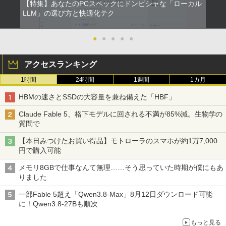
【特集】あなたのPCスペックにドンピシャな「ローカル
￥1,380
￥7,980
【週末限定クーポン＆P5倍！】 中古パソ
永遠の記憶 [ 東野 圭吾 ]
LLM」の選び方と快適化テク
2
2
コン 中古 デスクトップパソコン Office
ONE PIECE モノクロ版 115 (ジャンプコミッ
付き 大容量 快適メモリ 第8世代 整備済
□◇〇【目が疲れにくい ブルーライトカ
￥2,310
2
クスDIGITAL)
み サポート充実 Windows11 Pro DELL
by Amazon 天然水ラベルレス 2L×9本
ット!!】iiyama/イイヤマ フルHD対応21.
●
●
●
●
●
OptiPlex 7060 Core i5 16GB 中古 パソ
中古ノートパソコン・ windows11 offic
5型 ProLite XUB2292HS-B1 HDMI対応
2
コン デスクトップパソコン
e付・整備済み品・富士通 ARROWS Tab
スピーカー内蔵 綺麗な鮮明画像 【中古】
￥594
￥1,117
アクセスランキング
Q508 文教モデル 10.1型 WUXGA タブレ
送料無料
ットPC (Atom / 4GB / 128GB / Window
￥49,999
1時間
24時間
1週間
1カ月
s 11 & Office 2019 搭載) 本体＋専用キ
￥6,500
月刊少女野崎くん（18）特装版 セレク
3
ーボード付 ・初期設定不要
ト小冊子「堀と鹿島編」付き （SEコミッ
HUNTER×HUNTER モノクロ版 39 (ジャンプ
HBMの速さとSSDの大容量を兼ね備えた「HBF」
クスプレミアム） [ 椿いづみ ]
コミックスDIGITAL)
by Amazon 炭酸水 ラベルレス 500ml ×24本
￥9,800
DELL Optiplex 7090 2500SFF (Win11x
強炭酸水 ペットボトル 500ミリリットル (Sm
3
Claude Fable 5、格下モデルに回される不満が85%減。生物学の
64) 中古 Core i7-2.5GHz(11700)/メモリ
art Basic)
￥1,650
【中古】その他メーカー モバイルモニタ
￥572
3
質問で
16GB/HDD1TB/DVDマルチ [B:良品] 202
ー 15.6インチ フルHD【291-ud】
2年頃購入
￥1,625
【本日みつけたお買い得品】モトローラのスマホが約1万7,000
【期間限定破格金額！】新生活 新古品 W
￥7,235
3
円で購入可能
in11搭載 パソコンノートパソコンoffice
￥56,100
【幼児ドリル部門ランキング第1位】 学
スーパーの裏でヤニ吸うふたり 9巻 (デジタル
4
付き 初心者向けノートPC 初期設定済 1
習参考書 問題集 プリント ドリル 手先 て
版ビッグガンガンコミックス)
コカ・コーラ やかんの麦茶 from 爽健美茶 ラ
メモリ8GBで仕事なんて無理……そう思っていた時期が僕にもあ
5.6型 インテル高速CPU ランダムで発送
さき 遊び「はじめての七田式プリント」
ベルレス 650mlPET×24本
りました
メモリ4GB～ 高速SSD1TB 最大 フルHD
￥810
Webカメラ zoom 軽量薄型 無線 型番更
【エントリーでポイント100％還元のチ
【2025新型】モバイルモニター15.6イン
￥8,800
4
4
￥2,009
一部Fable 5超え「Qwen3.8-Max」8月12日ダウンロード可能
新で在庫処分
ャンス】GMKtec M8 ミニPC【AMD Ryz
チ モバイルディスプレイ ポータブルモニ
に！Qwen3.8-27Bも順次
en 5 PRO 6650H 16GB 512GB】4.5GH
タ ゲームモニタ ー スイッチ用モニター
￥9,980
z 6コア 12スレッド OCuLink Windows
1920x1080P FHD 持ち運び 高輝度400Ni
もっと見る
11 Pro LPDDR5 6400MT/s 16T増設 3画
ts 非光沢IPSパネル 100%広色域 HDRモ