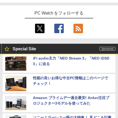
魔女と傭兵（9） 【電子書籍】[ 宮木真人
5
面2.5GbpsLAN Bluetooth5.2 WiFi HD
ード対応 Type-C/mini HDMI端子 PC/Swi
]
MI 省エネ ゲーミングpc みにpc minipc
tch/PS4/MAC/スマホなど対応 B0BZW3
8K コンパクト
XVDL
PC Watch をフォローする
【中古】 店長セレクト おまかせA4ノー
4
￥792
トパソコン Windows10 お気軽ノートPC
SSD120GB以上 メモリ4GB Celeron搭
￥78,248
￥7,400
載 液晶15インチ 中古ノートパソコン DV
Dドライブ(内蔵or外付) WPS Office付き
中古パソコン
GMKtec｜ジーエムケーテック 超小型 デ
【500円クーポン＋ポイント最大31.5%還
5
5
￥11,800
スクトップパソコン GMKtec NucBox G
元！】モバイルモニター 15.6 インチ FH
Special Site
11(Windows 11 Pro/Ryzen Embedded
D 1920×1080 1080P Fast IPS パネル 非
R2514/メモリ 16GB/SSD 256GB)(シル
光沢 1000:1 高コントラスト 超軽量 600
iFi audio主力「NEO Stream 3」「NEO iDSD
バー) ミニPC GMK-G11-16/256-W11Pro
g スピーカー内蔵 Type-C/HDMI 接続 PS
3」に迫る
(R2514)
5/Switch/PC/スマホ対応
レビュー投稿 5年保証｜MS Office 2024
5
H&B 搭載｜中古 ノートパソコン Windo
ws11 Office付｜スペック Core i5 第7世
￥72,000
￥8,490
代 メモリ 8GB 大容量 HDD 500GB テン
性能の良いお得な中古PC情報はこのページで
キー DVDドライブ搭載 CD DVD 再生可
チェック！
｜中古パソコン 中古ノートパソコン 中古
PC オフィス搭載
Amazon プライムデー過去最安! Anker注目プ
￥19,800
ロジェクター3モデルを使ってみた
ソニーミラーレス一眼の大特集！ 見どころ記事