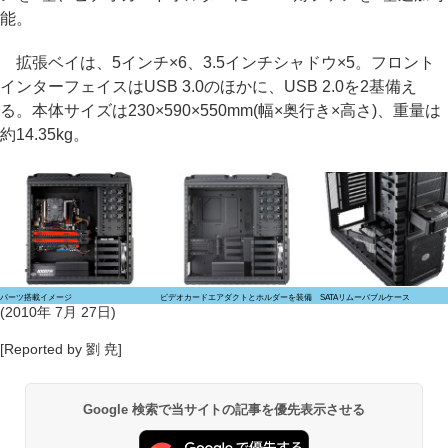
能。
拡張ベイは、5インチ×6、3.5インチシャドウ×5。フロント
インターフェイスはUSB 3.0のほかに、USB 2.0を2基備え
る。本体サイズは230×590×550mm(幅×奥行き×高さ)、重量は
約14.35kg。
パーツ搭載イメージ
ビデオカードエアダクトとホルダーを装備
SATAリムーバブルケース
(2010年 7月 27日)
[Reported by 劉 尭]
Google 検索で当サイトの記事を優先表示させる