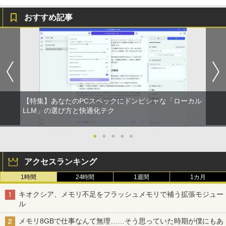
rosoftOffice2024可 Windows11 送料無
保証【NortonP】
液晶ディスプレイ アイオーデータ LCD-
5
料 持ち運び便利
おすすめ記事
DF241ED LCD-DF241EDB-A [「5年保
￥144,980
証」DP搭載23.8型ワイド液晶 ブラック]
￥27,600
￥18,090
【マラソン値引中！RTX5070搭載 国内組
5
本日超得 P5倍｜MS Office 2024 H&B 搭
立 新品】ゲーミングPC RTX5070 Ryzen
5
載｜中古 2in1 ノートパソコン Windows
7 5700X メモリ32GB SSD1TB Window
11 Office付き｜HP Elite Dragonfly 2in1
s11 デスクトップPC モンハンワイルズ
｜Core i5 第8世代 8265U メモリ 8GB S
原神 Apex FF14 VALORANT 配信 動画
【特集】あなたのPCスペックにドンピシャな「ローカル
SD 256GB 13.3型 FHD 1,920×1,080 タ
編集 eスポーツ 1年保証 初心者 ゲーミン
LLM」の選び方と快適化テク
ッチパネル WEBカメラ LTE 対応｜中古
グパソコン ゲーム 本体のみ
パソコン 2-in-1 タブレットPC
￥260,775
●
●
●
●
●
￥49,800
アクセスランキング
1時間
24時間
1週間
1カ月
キオクシア、メモリ不足をフラッシュメモリで補う拡張モジュー
ル
メモリ8GBで仕事なんて無理……そう思っていた時期が僕にもあ