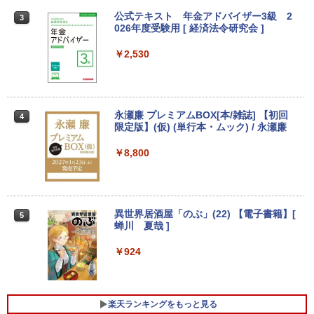
ルHD ノングレア Webカメラ 無線LAN
VD-ROM | 無線LAN:なし | Webカメラ内
交換用液晶パネル
Wi-Fi Bluetooth Windows11 東芝 dyna
蔵 | フルHD | Win11Pro64Bit | ACアダプ
公式テキスト 年金アドバイザー3級 2
3
book G83/HS 初期設定済 すぐ使える 90
ター付属
￥9,800
026年度受験用 [ 経済法令研究会 ]
【2026年アップグレード版】AOKIMI ワイヤ
BUGS LIFE
スーパーの裏でヤニ吸うふたり 9巻 (デジタル
日保証 送料無料
レスイヤホン bluetooth イヤホン V12 小型
版ビッグガンガンコミックス)
by Amazon 炭酸水 ラベルレス 500ml ×24本
￥23,980
軽量 ブルートゥースHi-Fi 最大36時間再生 ぶ
強炭酸水 ペットボトル 500ミリリットル (Sm
￥2,530
￥250
￥29,980
るーとゅーす コードレス ENCノイズキャン
art Basic)
￥810
セリング 自動ペアリング Type-C充電 マイク
【お買い物マラソ開催中！P最大31.5%還
3
付き 防水 タッチ式音量調整 スポーツ/通勤/通
元】【五年保証】24インチゲーミングモ
￥1,625
学/WEB会議(ホワイト)
【正規永久版Office付き】ミニpc 【Intel
ニター 200Hz 1ms応答 FHD 非光沢 Fast
3
【新品】【楽天1位！】ノートパソコン
N5095 LPDDR4X 16GB 256GB SSD】m
IPSパネル FreeSync FHD HDR10 DC1-
永瀬廉 プレミアムBOX[本/雑誌] 【初回
3
4
On My Road (Stadium ver.)
ONE PIECE モノクロ版 115 (ジャンプコミッ
新品第13世代CPU搭載ノートPC Office
ini pc Windows11 Pro 超軽量 4コア/4ス
P380% sRGB110% 角度調整 目に優しい
￥1,964
限定版】(仮) (単行本・ムック) / 永瀬廉
クスDIGITAL)
コカ・コーラ やかんの麦茶 from 爽健美茶 ラ
付きノートパソコン 初心者向け Window
レッド 2.9GHz ミニパソコン 静音 M.2 2
VESA対応 HDMI+DP搭載 5年保証 スピー
ベルレス 650mlPET×24本
￥250
s11 初期設定済 Webカメラ zoom 日本語
242 SATA WIFI6 Bluetooth5.2 4K HDMI
カー内蔵 HDMIケーブル付き MFG24F4
￥8,800
￥594
キーボード 14.1型 Intel Celeron メモリ
2画面出力 デスクトップPC みにpc 省エ
Minifire
Xiaomi シャオミ REDMI Buds 8 Lite ワイヤ
￥1,653
8GB SSD1TB(最大) 大容量バッテリービ
ネ オフィス高速起動 省電力 静音設計
レスイヤホン Bluetooth 5.4 ノイズキャンセ
ジネス 大学生 プレゼント 学生向け
￥13,999
リング ANC 36時間再生
￥49,800
￥29,800
異世界居酒屋「のぶ」(22) 【電子書籍】[
5
￥2,980
蝉川 夏哉 ]
アイ・オー・データ機器 LCD-DF241ED
4
【公式・直販】Copilot＋PC デスクトッ
B-A
￥924
4
本日10倍！高性能第10世代Core i7-1061
プパソコン PC 一体型 Office付き 可能
4
0Uノートパソコン 中古 Dynabook G83
新品 Lenovo IdeaCentre AIO 24AKP10
￥18,090
超軽量約779g メモリ最大16GB 新品SSD
KRK 23.8インチ FHD IPS液晶 AMD Ryz
1TB 13.3インチ HDMI搭載 WEBカメラ5
en AI7 AI5 メモリ 16GB SSD 512GB Wi
楽天ランキングをもっと見る
GWIFI Bluetooth内蔵 中古パソコン Mic
ndows11 Microsoft Office 搭載可 1年