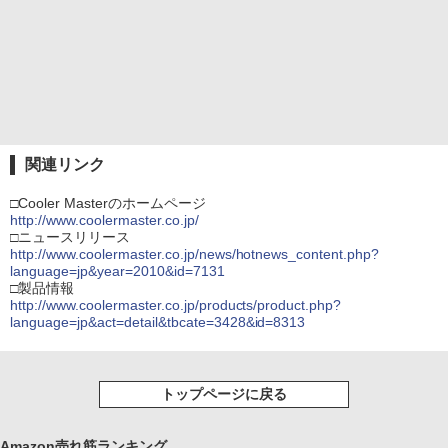
関連リンク
□Cooler Masterのホームページ
http://www.coolermaster.co.jp/
□ニュースリリース
http://www.coolermaster.co.jp/news/hotnews_content.php?
language=jp&year=2010&id=7131
□製品情報
http://www.coolermaster.co.jp/products/product.php?
language=jp&act=detail&tbcate=3428&id=8313
トップページに戻る
Amazon売れ筋ランキング