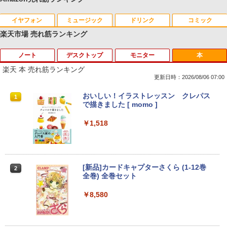
イヤフォン
ミュージック
ドリンク
コミック
楽天市場 売れ筋ランキング
ノート
デスクトップ
モニター
本
Anker Soundcore P40i オフホワイト
BRUCE WAYNE feat. Flo Milli, ATL Jacob
【Amazon.co.jp限定】 い・ろ・は・す 2L P
薬屋のひとりごと 17巻 (デジタル版ビッグガ
[Explicit]
ET ラベルレス ×8本
ンガンコミックス)
楽天 本 売れ筋ランキング
￥5,990
更新日時：2026/08/06 07:00
￥250
￥1,001
￥770
2025福袋 数量限定 ノートパソコン 富士
【今だけ】全品ポイント10倍 お買い物マ
8K DisplayPort ケーブル 1.4規格240Hz
おいしい！イラストレッスン クレパス
1
1
1
1
通 NEC DELL 等Core i5 超高速新品SSD
ラソン★8/4～8/11★中古パソコン デス
対応 ディスプレイポート ケーブル dpケ
で描きました [ momo ]
256GB メモリ8GB WIFI Bluetooth 15.6
クトップPC EPSON Endeavor ST190E
ーブル HDR対応 8K@60HZ/4K@144Hz/
Anker Soundcore P31i ブラック
BRUCE WAYNE feat. Flo Milli, ATL Jacob
by Amazon 天然水 ラベルレス 500ml ×24本
異世界居酒屋「のぶ」(22) (角川コミックス・
インチ大画面 中古パソコン アウトレット
Core i3 8100T メモリ8GB / 16GB 中古S
2K@240Hz 32.4Gbps ハイスピード DP
￥1,518
[Explicit]
富士山の天然水 バナジウム含有 水 ミネラル
エース)
Polaris Office付き Win10/Win11選べる!
SD128GB / 256GB Windows11 Pro 64b
ケーブル ナイロン編み PC テレビ PS5 P
ウォーター ペットボトル 静岡県産 500ミリリ
送料無料 中古ノートパソコン 期限限定
it【送料無料】【1年保証】
S4 PS3 対応
￥4,990
ットル (Smart Basic)
初心者安心保証 初期設定済 返品OK
￥250
￥832
￥22,800
￥1,000
￥1,380
￥15,000
[新品]カードキャプターさくら (1-12巻
2
全巻) 全巻セット
Anker Soundcore Liberty 5 ミッドナイトブ
On My Road (Stadium ver.)
HUNTER×HUNTER モノクロ版 39 (ジャンプ
ラック
コミックスDIGITAL)
by Amazon 天然水ラベルレス 2L×9本
中古パソコン | HP | ProOne 600 G4 All-i
Yoothi 互換品 液晶 14.0インチ Dell Lati
￥8,580
2
2
【マラソンセール期間中ポイント5倍】中
n-One | Windows11 | 一体型 | 一年保証
tude 14 3410 P129G P129G001 P129G
￥250
2
古ノートパソコン 第11世代 Core i5 メモ
| 第8世代 | Core i5 8500T 2.1(～最大3.5)
002 タッチ非搭載 対応 FullHD 1920x10
￥14,990
￥572
￥1,117
リ16GB M.2 SSD256GB 13.3インチ フ
GHz | MEM:8GB | SSD:256GB(新品) | D
80 IPS LED LCD 液晶ディスプレイ 修理