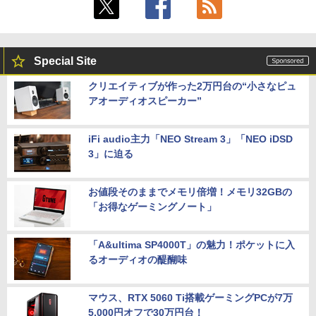
定 4C/4T 最大3.7GHz Win11 Pro 16GB+
[5%OFFクーポン 10日朝まで]【公式限
5
512GB SSD ミニパソコン USB3.2×6 3画
定】 液晶ディスプレイ 23.8インチ ワイ
面 4K 高速2.4G/5GWi-Fi BT4.2
ド 【付属ケーブル限定モデル(HDMI)】
全2色 フルHD 白色LEDバックライト 広
￥55,800
視野角 PTFWLD-24W PTFBLD-24W プ
Special Site
リンストン 23.8型 FHD 液晶モニター H
DMI スピーカー内蔵 ディスプレイ モニ
クリエイティブが作った2万円台の“小さなピュ
ター
アオーディオスピーカー”
【中古】Aランク Dell OptiPlex 5090SF
5
F 第11世代 i7 11700 メモリ16GB NVMe
￥12,900
512GB DVDS Win11
iFi audio主力「NEO Stream 3」「NEO iDSD
￥69,800
3」に迫る
お値段そのままでメモリ倍増！メモリ32GBの
「お得なゲーミングノート」
「A&ultima SP4000T」の魅力！ポケットに入
るオーディオの醍醐味
マウス、RTX 5060 Ti搭載ゲーミングPCが7万
5,000円オフで30万円台！