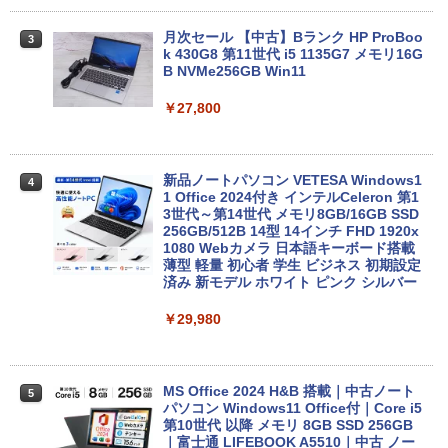
art Basic)
【2026年アップグレード版】AOKIMI ワイヤ
￥572
レスイヤホン bluetooth イヤホン V12 小型
軽量 ブルートゥースHi-Fi 最大36時間再生 ぶ
月次セール 【中古】Bランク HP ProBoo
￥1,625
3
るーとゅーす コードレス ENCノイズキャン
k 430G8 第11世代 i5 1135G7 メモリ16G
セリング 自動ペアリング Type-C充電 マイク
B NVMe256GB Win11
On My Road (Stadium ver.)
スーパーの裏でヤニ吸うふたり 9巻 (デジタル
付き 防水 タッチ式音量調整 スポーツ/通勤/通
版ビッグガンガンコミックス)
【Amazon.co.jp限定】 伊藤園 磨かれて、澄
学/WEB会議(ホワイト)
￥27,800
みきった日本の水 2L 8本 ラベルレス [ ケース
￥250
] [ 水 ] [ ペットボトル ] [ 箱買い ] [ ストック
￥810
￥1,964
] [ 水分補給 ]
新品ノートパソコン VETESA Windows1
￥998
4
1 Office 2024付き インテルCeleron 第1
Xiaomi シャオミ REDMI Buds 8 Lite ワイヤ
3世代～第14世代 メモリ8GB/16GB SSD
レスイヤホン Bluetooth 5.4 ノイズキャンセ
256GB/512B 14型 14インチ FHD 1920x
リング ANC 36時間再生
1080 Webカメラ 日本語キーボード搭載
薄型 軽量 初心者 学生 ビジネス 初期設定
￥3,480
済み 新モデル ホワイト ピンク シルバー
￥29,980
MS Office 2024 H&B 搭載｜中古ノート
5
パソコン Windows11 Office付｜Core i5
第10世代 以降 メモリ 8GB SSD 256GB
｜富士通 LIFEBOOK A5510｜中古 ノー