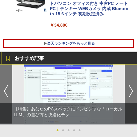
トパソコン オフィス付き 中古PC ノート
PC｜テンキー WEBカメラ 内蔵 Bluetoo
th 15.6インチ 初期設定済み
￥34,800
楽天ランキングをもっと見る
おすすめ記事
【マラソン限定30%OFF】中古 HP ProD
HP フレームレス モニター 23.8インチ P
杖と剣のウィストリア（16） 【電子書
1
1
1
esk 400 G5 DM 6GE69AV Core i3 9100
24v G4 IPSパネル フルHD HDMI VGA 中
籍】[ 大森藤ノ ]
T 第9世代CPU メモリ8GB SSD128GB
古モニター
Windows11Home 1年保証 Bランク デス
￥594
クトップパソコン【CA】 中古デスクト
￥7,700
ップPC 中古デスクトップパソコン 中古
パソコン 中古PC HPパソコン パソコンデ
スクトップ
【特集】あなたのPCスペックにドンピシャな「ローカル
天は赤い河のほとり 全28巻完結セット
【15%OFFクーポン】KOORUI モニター
LLM」の選び方と快適化テク
2
2
￥16,800
【中古】
24インチ 22インチ 27インチ 100Hz 120
Hz 液晶モニター VA/ IPSパネル ゲーミン
グモニター サブモニター FHD WQHD ブ
●
●
●
●
●
￥19,500
ルーライト軽減 フリッカーフリー HDMI