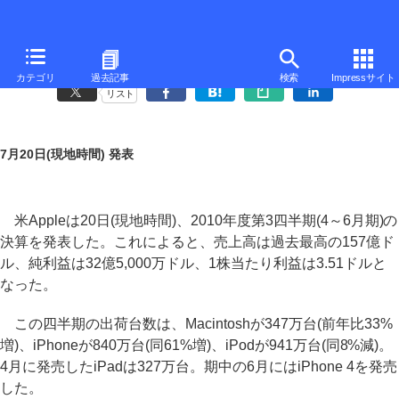
Apple、第3四半期は売上高157億ドルで過去最高
カテゴリ
過去記事
検索
Impressサイト
リスト
7月20日(現地時間) 発表
米Appleは20日(現地時間)、2010年度第3四半期(4～6月期)の
決算を発表した。これによると、売上高は過去最高の157億ド
ル、純利益は32億5,000万ドル、1株当たり利益は3.51ドルと
なった。
この四半期の出荷台数は、Macintoshが347万台(前年比33%
増)、iPhoneが840万台(同61%増)、iPodが941万台(同8%減)。
4月に発売したiPadは327万台。期中の6月にはiPhone 4を発売
した。