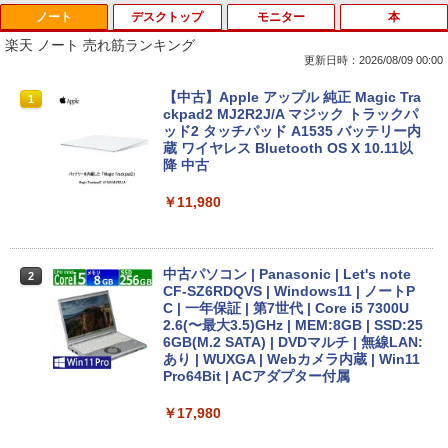
ノート
デスクトップ
モニター
本
Anker Soundcore P42i (Bluetooth 6.1)【完
BRUCE WAYNE feat. Flo Milli, ATL Jacob
by Amazon 天然水 ラベルレス 500ml ×24本
薬屋のひとりごと 17巻 (デジタル版ビッグガ
全ワイヤレスイヤホン/ウルトラノイズキャン
[Explicit]
富士山の天然水 バナジウム含有 水 ミネラル
ンガンコミックス)
楽天 ノート 売れ筋ランキング
セリング 3.5 / マルチポイント接続 / 最大40時
ウォーター ペットボトル 静岡県産 500ミリリ
更新日時：2026/08/09 00:00
間再生 / コンパクト形状/持ち運びに便利 / IP5
ットル (Smart Basic)
￥250
￥770
5 防塵防水位規格/PSE技術基準適合】パープ
【中古】Apple アップル 純正 Magic Tra
1
ル
￥1,380
ckpad2 MJ2R2J/A マジック トラックパ
ッド2 タッチパッド A1535 バッテリー内
￥9,990
BRUCE WAYNE feat. Flo Milli, ATL Jacob
異世界居酒屋「のぶ」(22) (角川コミックス・
蔵 ワイヤレス Bluetooth OS X 10.11以
[Explicit]
エース)
【Amazon.co.jp限定】 い・ろ・は・す 2L P
降 中古
ET ラベルレス ×8本
Anker Soundcore P31i ピンク
￥250
￥832
￥11,980
￥1,112
￥5,990
見知らぬ糸
ONE PIECE モノクロ版 115 (ジャンプコミッ
中古パソコン | Panasonic | Let's note
2
クスDIGITAL)
by Amazon 天然水ラベルレス 2L×9本
CF-SZ6RDQVS | Windows11 | ノートP
C | 一年保証 | 第7世代 | Core i5 7300U
￥250
Anker Soundcore Liberty 5 ディープブルー
2.6(〜最大3.5)GHz | MEM:8GB | SSD:25
￥594
￥1,117
6GB(M.2 SATA) | DVDマルチ | 無線LAN:
あり | WUXGA | Webカメラ内蔵 | Win11
￥14,990
Pro64Bit | ACアダプター付属
On My Road (Stadium ver.)
HUNTER×HUNTER モノクロ版 39 (ジャンプ
￥17,980
コミックスDIGITAL)
by Amazon 炭酸水 ラベルレス 500ml ×24本
強炭酸水 ペットボトル 500ミリリットル (Sm
￥250