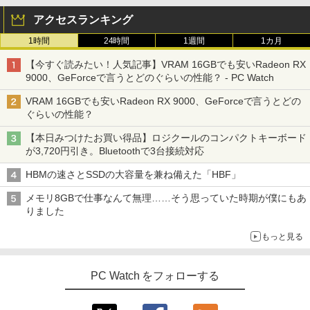
中古パソコン 一体型 JDL（日本デジタル
ps5/switch対応 フレームレス 風シリー
2
アクセスランキング
研究所） BA6(Benny A6) Windows11 C
ズ
eleron 3965U 2.2GHz メモリ8GB 500G
[新品][シャンフロ]シャングリラ・フロン
3
1時間
24時間
1週間
1カ月
B SSD128GB 23.8インチ Office付き 無
￥10,980
ティア (1-27巻 最新刊) + オリジナル収納
線LAN 3ヶ月保証 wd2702 中古
BOX付 全巻セット
【今すぐ読みたい！人気記事】VRAM 16GBでも安いRadeon RX
9000、GeForceで言うとどのぐらいの性能？ - PC Watch
￥17,800
￥21,417
【エントリーで最大全額ポイント還元｜
3
VRAM 16GBでも安いRadeon RX 9000、GeForceで言うとどの
8/11まで】 ASUS｜エイスース PCモニ
ぐらいの性能？
ター Eye Care ブラック VP227HF [21.4
【ポイント10倍 期間限定】HP ProOne 6
5型 /フルHD(1920×1080) /ワイド /100H
3
ゼンリン電子住宅地図 デジタウン 大阪府
4
【本日みつけたお買い得品】ロジクールのコンパクトキーボード
00 G6 All-in-One｜第10世代Core i5-105
z]
大阪市生野区 202509 271160Z0W
が3,720円引き。Bluetoothで3台接続対応
00T｜16GBメモリ｜512GB SSD｜21.5
型FHD液晶｜Windows 11 Pro｜Webカ
￥10,980
￥21,780
HBMの速さとSSDの大容量を兼ね備えた「HBF」
メラ内蔵｜WPS Office付属｜省スペース
一体型PC All-In-ONE「整備済み中古
メモリ8GBで仕事なんて無理……そう思っていた時期が僕にもあ
品」
りました
IODATA モニター 27インチ CF271EDW
4
￥49,800
ADSパネル フルHD HDMI Type-C 中古
施設基準パーフェクトブック 2026年度
5
もっと見る
ディスプレ
版 [ 一般社団法人日本施設基準管理士協
会 ]
￥12,100
PC Watch をフォローする
【本日限定10％OFF】N150/3500Uより
4
￥22,000
コスパ最強【楽天1位連続受賞】NIPOGI
mini pc AMD Ryzen 4300U 動作より安