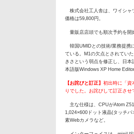
株式会社工人舎は、ワイシャツ
価格は59,800円。
量販店店頭でも順次予約を開始
韓国UMIDとの技術/業務提携に
ている。M1の欠点とされてい
きさという弱点を修正し、日本
本語版Windows XP Home Ed
【お詫びと訂正】
初出時に「資
りでした。お詫びして訂正させ
主な仕様は、CPUがAtom Z510(
1,024×600ドット液晶(タッ
素Webカメラなど。
インターフェイスは、miniUSB 