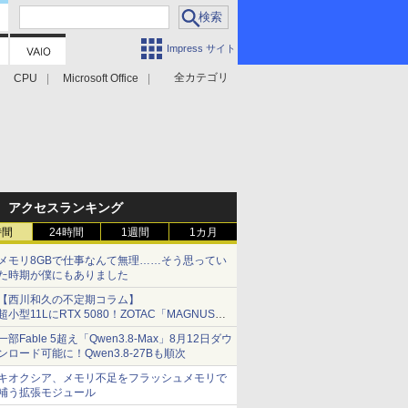
Impress サイト
全カテゴリ
CPU
Microsoft Office
アクセスランキング
時間
24時間
1週間
1カ月
メモリ8GBで仕事なんて無理……そう思ってい
た時期が僕にもありました
【西川和久の不定期コラム】
超小型11LにRTX 5080！ZOTAC「MAGNUS
ONE」最上位機の実力を探る
一部Fable 5超え「Qwen3.8-Max」8月12日ダウ
ンロード可能に！Qwen3.8-27Bも順次
キオクシア、メモリ不足をフラッシュメモリで
補う拡張モジュール