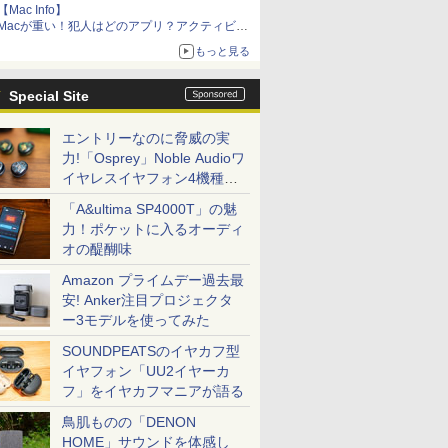
【Mac Info】
Macが重い！犯人はどのアプリ？アクティビテ
ィモニタで突き止める
もっと見る
Special Site
エントリーなのに脅威の実
力!「Osprey」Noble Audioワ
イヤレスイヤフォン4機種を
一気に聴く
「A&ultima SP4000T」の魅
力！ポケットに入るオーディ
オの醍醐味
Amazon プライムデー過去最
安! Anker注目プロジェクタ
ー3モデルを使ってみた
SOUNDPEATSのイヤカフ型
イヤフォン「UU2イヤーカ
フ」をイヤカフマニアが語る
鳥肌ものの「DENON
HOME」サウンドを体感し