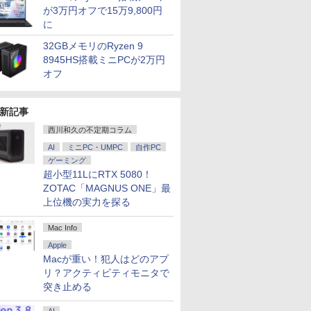
が3万円オフで15万9,800円
に
32GBメモリのRyzen 9
8945HS搭載ミニPCが2万円
オフ
新記事
西川和久の不定期コラム
AI
ミニPC・UMPC
自作PC
ゲーミング
超小型11LにRTX 5080！
ZOTAC「MAGNUS ONE」最
上位機の実力を探る
Mac Info
Apple
Macが重い！犯人はどのアプ
リ？アクティビティモニタで
突き止める