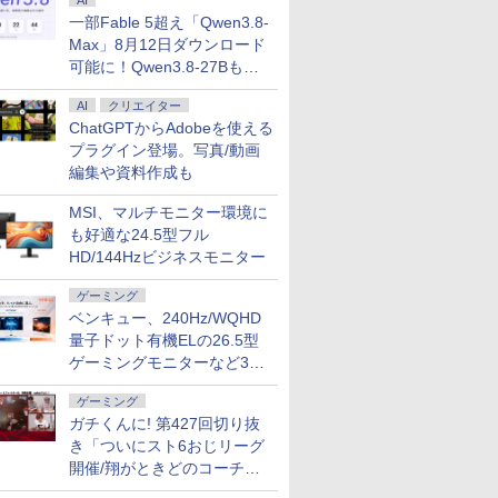
AI
7
7
8
9
8
一部Fable 5超え「Qwen3.8-
Max」8月12日ダウンロード
可能に！Qwen3.8-27Bも順
次
AI
クリエイター
ChatGPTからAdobeを使える
プラグイン登場。写真/動画
ー投稿 5年保証｜
限定 ポイントUP＆クーポン配布】
中古パソコン 中古 ノート
「セールで99,900円」GEEKOM A7 Max
フルHD 15.6インチ 良品
MS Office 2024 H&
DELL｜デ
編集や資料作成も
ice 2024 H&B 搭
 ThinkCentre M75s Small Gen2
パソコン Office付き
ミニPC AMD Ryzen 9 7940HS搭載
Lenovo ThinkPad L15
載｜Microsoft Surf
パソコン Dell
古ノートパソコン
ップパソコン 11R7S58N00
Win11正式対応 テンキー
【8745HS/H255より上位】Radeon
Gen2 (Type-20X4) /
Book 2 中古｜中
型/Windows
MSI、マルチモニター環境に
ws11 Office付｜テ
s11 Pro Office付き Ryzen 5 PRO
webカメラ 事務作業 デー
780M(単体GPU級性能)｜128GB DDR5拡
Windows11/ 卓越性能 第
パソコン Windows1
16GB/SSD
も好適な24.5型フル
0
0
￥30,000
￥99,900
￥34,990
￥39,800
￥260,980
DVD 搭載｜Core
 メモリ16GB SSD512GB 再生品Sラ
タ入力 初心者 訳あり
張可能｜USB4×2｜4画面8K｜デュアル
11世代Core i5-1135G7/
Office付 13.5型｜Cor
ュ) ACD87
HD/144Hzビジネスモニター
世代 メモリ 8GB
Windows11 Pro 東芝
2.5G LAN｜3年保証｜Win11 Pro｜在宅/ク
8GB/ 爆速NVMe式
第8世代 メモリ 8GB
256GB｜店長厳選
dynabook B65/EP Core
リエイター/ゲーミング向け mini pc
256GB-SSD/ カメラ/ 無線
256GB｜WEBカメラ
ゲーミング
 ThinkPad 15.6型
i5 8GB 15.6インチ 中古
16GB+1TB
Wi-Fi6/ Office付き/
線 Wi-Fi 顔認証 USB
ベンキュー、240Hz/WQHD
oth Wi-Fi 無線｜
パソコン ノートパソコン
Win11【中古ノートパソ
純正キーボード付属
ソコン 中古PC
コン 中古パソコン 中古
フェス サーフェイス
量子ドット有機ELの26.5型
7
7
8
8
9
9
xcel
PC】税込送料無料 あす楽
トパソコン
ゲーミングモニターなど3機
対応 即日発送
種
ゲーミング
ガチくんに! 第427回切り抜
き「ついにスト6おじリーグ
開催/翔がときどのコーチ就
任など」