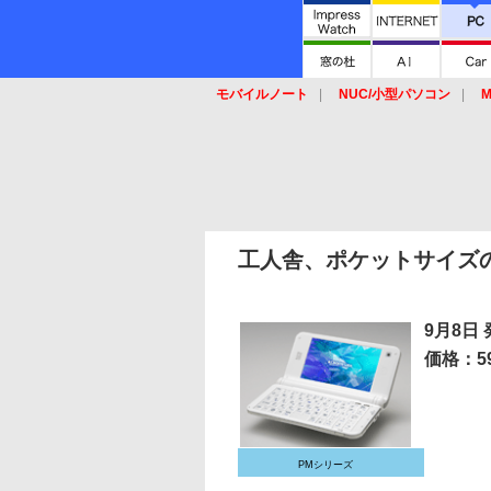
モバイルノート
NUC/小型パソコン
M
SSD
キーボード
マウス
工人舎、ポケットサイズのW
9月8日
価格：59
PMシリーズ