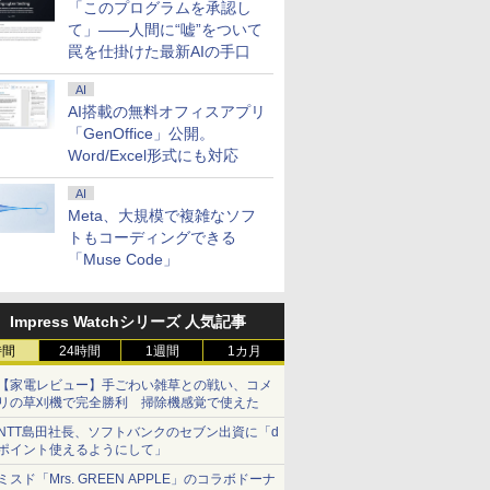
「このプログラムを承認し
て」――人間に“嘘”をついて
罠を仕掛けた最新AIの手口
AI
AI搭載の無料オフィスアプリ
「GenOffice」公開。
Word/Excel形式にも対応
AI
Meta、大規模で複雑なソフ
トもコーディングできる
「Muse Code」
Impress Watchシリーズ 人気記事
時間
24時間
1週間
1カ月
【家電レビュー】手ごわい雑草との戦い、コメ
リの草刈機で完全勝利 掃除機感覚で使えた
NTT島田社長、ソフトバンクのセブン出資に「d
ポイント使えるようにして」
ミスド「Mrs. GREEN APPLE」のコラボドーナ