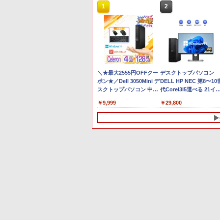
1
1
2
2
Anker Soundcore P40i
BRUCE WAYNE feat.
【Amazon.co.jp限定】
薬屋のひとりごと 17巻
Anker Soundcore P31i
BRUCE WAYNE feat.
by Amazon 天然水 ラ
異世界居酒屋「のぶ」
オフホワイト
Flo Milli, ATL Jacob
い・ろ・は・す 2L PET
(デジタル版ビッグガン
ブラック
Flo Milli, ATL Jacob
ベルレス 500ml ×24本
(22) (角川コミックス・
[Explicit]
ラベルレス ×8本
ガンコミックス)
[Explicit]
富士山の天然水 バナジ
エース)
￥7,990
￥5,990
ウム含有 水 ミネラルウ
￥250
￥1,112
￥770
￥250
￥1,380
￥832
ォーター ペットボトル
【★最大100%ポイント】
＼★最大2555円OFFクー
静岡県産 500ミリリッ
【★最大100%ポイント
デスクトップパソコン
【新生活応援・2026】
ポン★／Dell 3050Mini デ
トル (Smart Basic)
おまかせ 中古パソコン
DELL HP NEC 第8〜10
【Office 2019 H&B】
スクトップパソコン 中古
Windows XP 快適 Corei
代CoreI3I5選べる 21イ
NEC VersaPro/第4世代
パソコン メモリ 4GB 新
新品バッテリー搭載 高
チモニター付き アウト
￥9,999
￥9,999
￥17,800
￥29,800
Core i5/メモリ:
品 SSD 128G
SSD128GB メモリ4G
ット 新品SSD最大1TB 
4GB/8GB/16GB/SSD:128GB/256GB/512GB/1TB/
Windows11 USB 3.0
15.6インチ DVDドライ
モリ32GB Windows11
型/USB 3.0/DVD/SDカー
HDMI DP WPSOffice2付
無線LAN 中古PC ノート
office付き
ドスロット/Wi-Fi/Office/
有線マウス 有線キーボー
パソコン 安心保証
MicrosoftOffice2024選
無線マウス/中古 パソコ
ド 無線LAN付属 中古パ
可中古デスクトップパソ
ン/中古PC ノートパソコ
ソコン 中古PC 中古 デス
コン
1
1
2
2
ン/Windows11
クトップパソコン
DVD/WIFI/Bluetooth
Celeron
DisplayPort