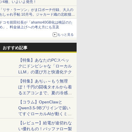
ツ4種、いよいよ発売！
「リサ・ラーソン」がま口ポーチ付録、大人の
おしゃれ手帖 10月号。ジャカード織の北欧猫デ
ザイン
ドコモ前田社長が「ahamo40GB化は検証のた
め」、料金値上げへの考え方にも言及
もっと見る
おすすめ記事
【特集】あなたのPCスペッ
クにドンピシャな「ローカル
LLM」の選び方と快適化テク
【特集】あぢぃ～もう無理
ぽ！千円の闘魂タオルから着
るエアコンまで、夏の冷感グ
ッズ一挙紹介
【コラム】OpenClawと
Qwen3.5-9Bプリインで届い
てすぐローカルAIが動くミニ
PC「SER9 Pro」
【レビュー】給電が途切れな
い優れもの！バッファロー製