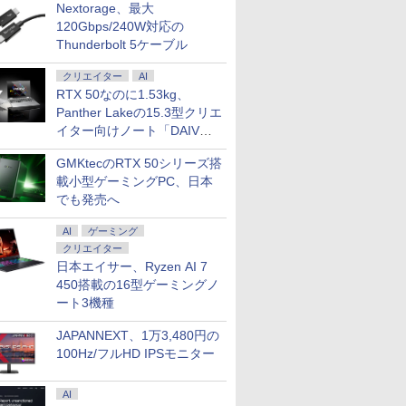
ー 液晶モニター パ
は悪役令嬢をどう
JAPANNEXT USB-C接
ふかふかダンジョン攻略
【お買い物マラソ開催
ビジネス・キャリア検定
【楽天1位 累計販売1
星新一ショートショ
Nextorage、最大
モニター ゲーミン
救いたい〜どぶと
続 PCモニター 10.5イン
記〜俺の異世界転生冒険
中！P最大31.5%還元】モ
試験 特定技能用ルビ付き
台突破】モバイルモ
1001 [ 星 新一 ]
120Gbps/240W対応の
ター PCモニター
の姫君〜 10【電
チ IPSパネル フルHD＋
譚〜/ 20 【電子書籍】[
ニター 27/34型
【専門知識】生産管理オ
ー 15.6インチ フルH
Thunderbolt 5ケーブル
￥49,500
ィスプレイ 27イン
共通特典イラスト
(1920x1280)解像度 JN-
KAKERU ]
260hz/200hz/100hz ゲー
ペレーション3級（第4
タッチパネル バッ
0
￥14,430
￥792
￥14,999
￥3,850
￥12,999
ィスプレイ フィリッ
電子書籍】[ 目黒
MD-IPS105FHDPR
ミングモニター USB
版） 公的資格試験ビジキ
内蔵 選べる13モデル
クリエイター
AI
型 1920×1080/
TYPE-C端子対応 HDMI端
ャリ 標準テキスト [ 渡邉
沢IPS パネル Type
RTX 50なのに1.53kg、
D-Sub ブラック ス
子 1ms応答 ㍶モニター
一衛 ]
HDMI モニター 持
Panther Lakeの15.3型クリエ
ー：なし 5年間フ
パソコン モニター 非光沢
ディスプレイ サブ
7E2N2100/11
スピーカー内蔵
プレイ デュアルモ
イター向けノート「DAIV
HDR/Freesync/MPRT1ms/VESA
ミニPC対応 EVICIV
Z5」
対応 ブルーライト軽減
GMKtecのRTX 50シリーズ搭
MF27X3A
載小型ゲーミングPC、日本
でも発売へ
AI
ゲーミング
クリエイター
日本エイサー、Ryzen AI 7
450搭載の16型ゲーミングノ
ート3機種
JAPANNEXT、1万3,480円の
100Hz/フルHD IPSモニター
AI