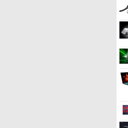
イ
子
★PHILIPS / フィリップス
時間停止勇者（22） 【電
【楽天1位常連・超800冠
転生したらスライムだっ
ゲーミングモニター 24.5
【予約商品】宇宙兄弟 コ
モニタ
町人A
16:9 フルHD VA ディスプ
子書籍】[ 光永康則 ]
獲得】黒/白 モニター
た件 異聞 〜魔国暮ら
インチ FHD 240Hz 1ms
ミック 全巻セット（1-46
ソコン
しても
レイ 液晶モニター
21.5 / 23.8 / 24.5 / 27型
しのトリニティ〜（14）
Fast IPSパネル
巻セット・以下続巻)小山
グモニ
空と氷
￥792
ブ
221S9A/11 [21.5インチ ブ
240Hz/200Hz
【電子書籍】[ 戸野タエ ]
HDMI2.0×1 DP1.4×1
宙哉 「透明カバー付」
液晶デ
子書店
￥10,120
￥11,999
￥792
￥12,980
￥38,980
￥13,80
￥726
ラック]【PCモニター・
/180Hz/165Hz/100Hz ゲ
Adaptive Sync対応 フリ
チ デ
付】 【
液晶ディスプレイ】【送
ーミングモニター 1ms応
ッカーフリー ブルーライ
プス 27
三吉 ]
料無料】
答 pcモニター パソコン
トカット モニター ディス
HDMI 
box
モニター 非光沢 スピーカ
プレイ MAXZEN
ピーカ
ー内蔵
MGM25IC04-F240
ル保証 2
I
HDR/Freesync/VESA
cocopar HG-238