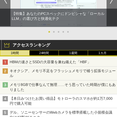
Anker Soundcore Liberty 5 ミッドナイトブ
On My Road (Stadium ver.)
ONE PIECE モノクロ版 115 (ジャンプコミッ
ラック
クスDIGITAL)
by Amazon 天然水ラベルレス 2L×9本
【特集】あなたのPCスペックにドンピシャな「ローカル
￥250
町人Aは悪役令嬢をどうしても救いた
LLM」の選び方と快適化テク
2
￥14,990
￥594
￥1,117
い〜どぶと空と氷の姫君〜 10【電子書
店共通特典イラスト付】 【電子書籍】[
目黒三吉 ]
●
●
●
●
●
【2026年アップグレード版】AOKIMI ワイヤ
On My Road (Stadium ver.)
HUNTER×HUNTER モノクロ版 39 (ジャンプ
￥726
レスイヤホン bluetooth イヤホン V12 小型
コミックスDIGITAL)
by Amazon 炭酸水 ラベルレス 500ml ×24本
アクセスランキング
軽量 ブルートゥースHi-Fi 最大36時間再生 ぶ
強炭酸水 ペットボトル 500ミリリットル (Sm
￥250
るーとゅーす コードレス ENCノイズキャン
art Basic)
1時間
24時間
￥572
1週間
1カ月
セリング 自動ペアリング Type-C充電 マイク
辺境の貧乏伯爵に嫁ぐことになったので
3
付き 防水 タッチ式音量調整 スポーツ/通勤/通
HBMの速さとSSDの大容量を兼ね備えた「HBF」
￥1,625
領地改革に励みます〜the letter from Bo
学/WEB会議 6.0(オフホワイト)
ule〜 5【電子書店共通特典イラスト
キオクシア、メモリ不足をフラッシュメモリで補う拡張モジュー
BUGS LIFE
スーパーの裏でヤニ吸うふたり 9巻 (デジタル
付】 【電子書籍】[ 深山じお ]
￥2,599
ル
版ビッグガンガンコミックス)
コカ・コーラ やかんの麦茶 from 爽健美茶 ラ
ベルレス 650mlPET×24本
￥250
￥726
メモリ8GBで仕事なんて無理……そう思っていた時期が僕にもあ
￥810
りました
Xiaomi シャオミ REDMI Buds 8 Lite ワイヤ
￥2,009
レスイヤホン Bluetooth 5.4 ノイズキャンセ
【本日みつけたお買い得品】モトローラのスマホが約1万7,000
リング ANC 36時間再生
楽譜 吹奏楽J−POP 好きすぎて滅！〔Gra
4
円で購入可能
de 3〕／M！LK【沖縄・離島以外送料無
￥3,480
料】
デル、ソニーセンサーのWebカメラを標準搭載した小規模会議