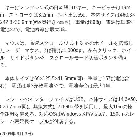
キーはメンブレン式の日本語110キー。キーピッチは19m
m、ストロークは3.2mm、押下圧は55g。本体サイズは460.3×
242.3×30.9mm(幅×奥行き×高さ)、重量は893g。電源は単3乾
電池×2で、電池寿命は最大3年。
マウスは、高速スクロール/チルト対応のホイールを搭載し
たレーザーマウス。分解能は1,000dpi。左右クリック、ホイー
ル、サイドボタン×2、スクロールモード切替ボタンを備え
る。
本体サイズは69×125.5×41.5mm(同)、重量は157g(電池含
む)。電源は単3形乾電池×2で、電池寿命は最大1年。
レシーバのインターフェイスはUSB。本体サイズは14.3×50.
8×6.7mm(同)。無線方式は2.4GHz帯を採用し、最大10mの操
作距離を備える。対応OSはWindows XP/Vista/7。150cmのレ
シーバ用延長ケーブルが付属する。
(2009年 9月 3日)