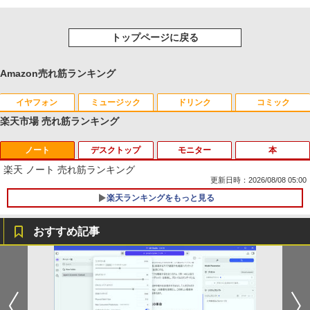
トップページに戻る
Amazon売れ筋ランキング
イヤフォン
ミュージック
ドリンク
コミック
楽天市場 売れ筋ランキング
ノート
デスクトップ
モニター
本
Anker Soundcore P40i オフホワイト
BRUCE WAYNE feat. Flo Milli, ATL Jacob
【Amazon.co.jp限定】 い・ろ・は・す 2L P
薬屋のひとりごと 17巻 (デジタル版ビッグガ
[Explicit]
ET ラベルレス ×8本
ンガンコミックス)
楽天 ノート 売れ筋ランキング
￥7,990
更新日時：2026/08/08 05:00
￥250
￥1,112
￥770
楽天ランキングをもっと見る
おすすめ記事
Anker Soundcore P31i ホワイト
BRUCE WAYNE feat. Flo Milli, ATL Jacob
by Amazon 天然水 ラベルレス 500ml ×24本
異世界居酒屋「のぶ」(22) (角川コミックス・
[Explicit]
富士山の天然水 バナジウム含有 水 ミネラル
エース)
数学 大学入試問題解答集 2026 国公立大
1
ウォーター ペットボトル 静岡県産 500ミリリ
￥5,990
編
ットル (Smart Basic)
￥250
￥832
￥5,665
￥1,380