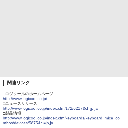
関連リンク
□ロジクールのホームページ
http://www.logicool.co.jp/
□ニュースリリース
http://www.logicool.co.jp/index.cfm/172/6217&cl=jp,ja
□製品情報
http://www.logicool.co.jp/index.cfm/keyboards/keyboard_mice_co
mbos/devices/5875&cl=jp,ja