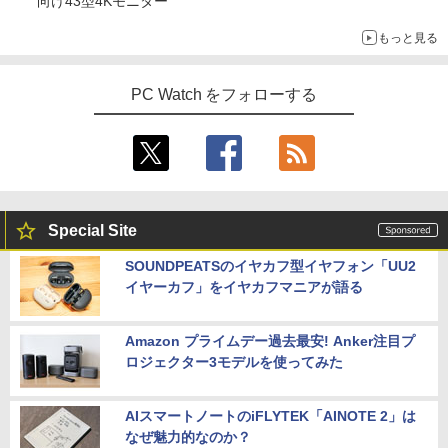
向け43型4Kモニター
￥5,940
もっと見る
ふかふかダンジョン攻略記〜俺の異世界
5
PC Watch をフォローする
転生冒険譚〜/ 20 【電子書籍】[ KAKER
U ]
￥792
Special Site
SOUNDPEATSのイヤカフ型イヤフォン「UU2
イヤーカフ」をイヤカフマニアが語る
Amazon プライムデー過去最安! Anker注目プ
ロジェクター3モデルを使ってみた
AIスマートノートのiFLYTEK「AINOTE 2」は
なぜ魅力的なのか？