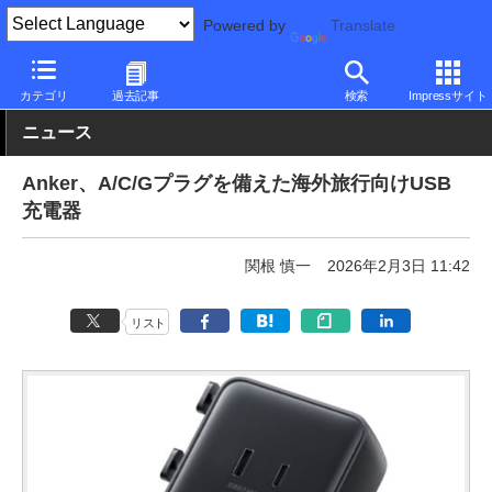
Powered by
Translate
PC Watch
半導体/周辺機器
アクセサリ
充電器
カテゴリ
過去記事
検索
Impressサイト
ニュース
Anker、A/C/Gプラグを備えた海外旅行向けUSB
充電器
関根 慎一
2026年2月3日 11:42
リスト