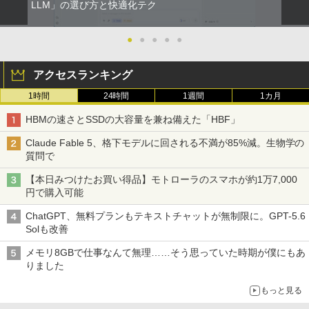
LLM」の選び方と快適化テク
●
●
●
●
●
アクセスランキング
1時間
24時間
1週間
1カ月
HBMの速さとSSDの大容量を兼ね備えた「HBF」
Claude Fable 5、格下モデルに回される不満が85%減。生物学の
質問で
【本日みつけたお買い得品】モトローラのスマホが約1万7,000
円で購入可能
ChatGPT、無料プランもテキストチャットが無制限に。GPT-5.6
Solも改善
メモリ8GBで仕事なんて無理……そう思っていた時期が僕にもあ
りました
もっと見る