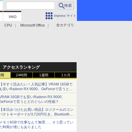
Impress サイト
全カテゴリ
CPU
Microsoft Office
アクセスランキング
時間
24時間
1週間
1カ月
【今すぐ読みたい！人気記事】VRAM 16GBで
も安いRadeon RX 9000、GeForceで言うとど
のぐらいの性能？ - PC Watch
VRAM 16GBでも安いRadeon RX 9000、
GeForceで言うとどのぐらいの性能？
【本日みつけたお買い得品】ロジクールのコン
パクトキーボードが3,720円引き。Bluetoothで3
台接続対応
メモリ8GBで仕事なんて無理……そう思ってい
た時期が僕にもありました