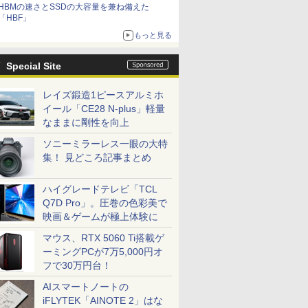
HBMの速さとSSDの大容量を兼ね備えた
「HBF」
もっと見る
Special Site
レイズ鍛造1ピースアルミホ
イール「CE28 N-plus」軽量
なままに剛性を向上
ソニーミラーレス一眼の大特
集！ 見どころ記事まとめ
ハイグレードテレビ「TCL
Q7D Pro」。圧巻の色彩美で
映画＆ゲームが極上体験に
マウス、RTX 5060 Ti搭載ゲ
ーミングPCが7万5,000円オ
フで30万円台！
AIスマートノートの
iFLYTEK「AINOTE 2」はな