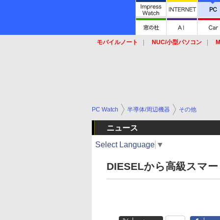
モバイルノート
NUC/小型パソコン
M
SSD
キーボード
マウス
PC Watch
半導体/周辺機器
その他
ニュース
Select Language
▼
DIESELから高級スマー