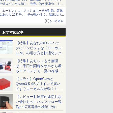
だ値スペシャル28）」発売。秋冬乗車分、えき
ねっと限定
「ムーミン」大小メッシュポーチが付録、素敵
なあの人 11月号。中身が見やすく、温泉スパに
も使える
もっと見る
おすすめ記事
【特集】あなたのPCスペッ
クにドンピシャな「ローカル
LLM」の選び方と快適化テク
【特集】あぢぃ～もう無理
ぽ！千円の闘魂タオルから着
るエアコンまで、夏の冷感グ
ッズ一挙紹介
【コラム】OpenClawと
Qwen3.5-9Bプリインで届い
てすぐローカルAIが動くミニ
PC「SER9 Pro」
【レビュー】給電が途切れな
い優れもの！バッファロー製
Type-C充電器の検証で分か
ったこと