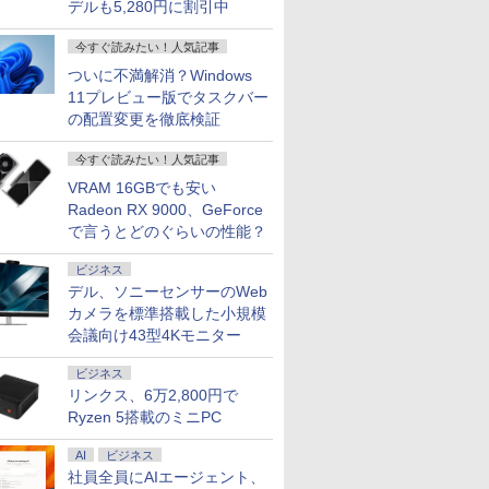
デルも5,280円に割引中
今すぐ読みたい！人気記事
ついに不満解消？Windows
11プレビュー版でタスクバー
の配置変更を徹底検証
今すぐ読みたい！人気記事
VRAM 16GBでも安い
Radeon RX 9000、GeForce
で言うとどのぐらいの性能？
ビジネス
デル、ソニーセンサーのWeb
カメラを標準搭載した小規模
会議向け43型4Kモニター
ビジネス
リンクス、6万2,800円で
Ryzen 5搭載のミニPC
AI
ビジネス
社員全員にAIエージェント、