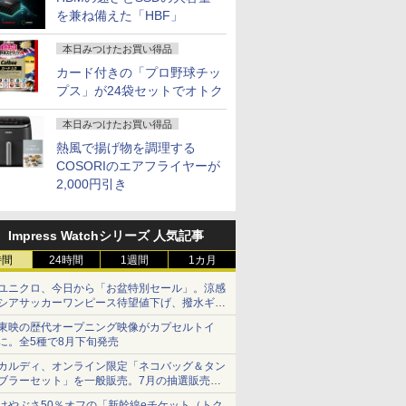
を兼ね備えた「HBF」
本日みつけたお買い得品
カード付きの「プロ野球チッ
プス」が24袋セットでオトク
本日みつけたお買い得品
熱風で揚げ物を調理する
COSORIのエアフライヤーが
2,000円引き
Impress Watchシリーズ 人気記事
時間
24時間
1週間
1カ月
ユニクロ、今日から「お盆特別セール」。涼感
シアサッカーワンピース待望値下げ、撥水ギア
ショーツは1990円に
東映の歴代オープニング映像がカプセルトイ
に。全5種で8月下旬発売
カルディ、オンライン限定「ネコバッグ＆タン
ブラーセット」を一般販売。7月の抽選販売の
当選無効分
はやぶさ50％オフの「新幹線eチケット（トク