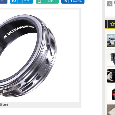
ェア
はてブ
note
LinkedIn
ilver)