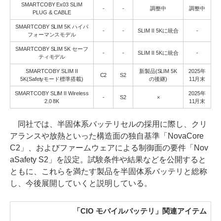
SMARTCOBY Ex03 SLIM
-
-
調整中
調整中
PLUG & CABLE
SMARTCOBY SLIM 5K ハイパ
-
-
SLIM II 5Kに統合
-
フォーマンスモデル
SMARTCOBY SLIM 5K セーフ
-
-
SLIM II 5Kに統合
-
ティモデル
SMARTCOBY SLIM II
新製品(SLIM 5K
2025年
C2
S2
5K(Safetyモード標準搭載)
の後継)
11月末
SMARTCOBY SLIM II Wireless
2025年
-
S2
×
2.0 8K
11月末
同社では、半固体系バッテリセルの採用に際し、クリ
アランスや放熱といった構造面の独自基準「NovaCore
C2」、およびファームウェアによる制御面の要件「Nov
aSafety S2」を設定。試験条件や結果などを公開すると
ともに、これらを満たす製品を半固体系バッテリと総称
し、今後展開していくと説明している。
「CIO モバイルバッテリ」関連アイテム