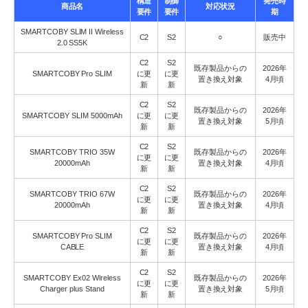
構造
制御
発売時
商品名
対応状況
要件
要件
期
SMARTCOBY SLIM II Wireless
C2
S2
○
販売中
2.0 SS5K
C2
S2
既存製品からの
2026年
SMARTCOBY Pro SLIM
に更
に更
置き換え対象
4月頃
新
新
C2
S2
既存製品からの
2026年
SMARTCOBY SLIM 5000mAh
に更
に更
置き換え対象
5月頃
新
新
C2
S2
SMARTCOBY TRIO 35W
既存製品からの
2026年
に更
に更
20000mAh
置き換え対象
4月頃
新
新
C2
S2
SMARTCOBY TRIO 67W
既存製品からの
2026年
に更
に更
20000mAh
置き換え対象
4月頃
新
新
C2
S2
SMARTCOBY Pro SLIM
既存製品からの
2026年
に更
に更
CABLE
置き換え対象
4月頃
新
新
C2
S2
SMARTCOBY Ex02 Wireless
既存製品からの
2026年
に更
に更
Charger plus Stand
置き換え対象
5月頃
新
新