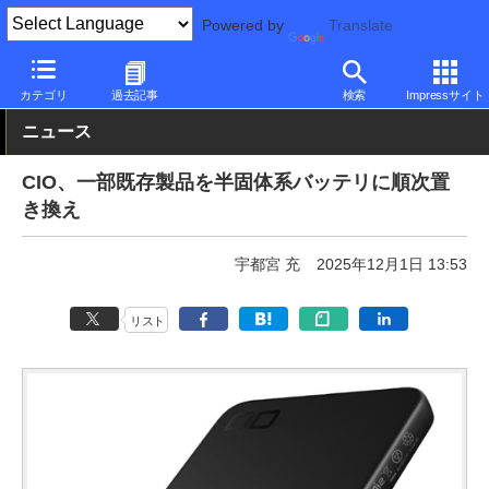
Powered by
Translate
PC Watch
半導体/周辺機器
アクセサリ
モバイルバッテリ
カテゴリ
過去記事
検索
Impressサイト
ニュース
CIO、一部既存製品を半固体系バッテリに順次置
き換え
宇都宮 充
2025年12月1日 13:53
リスト