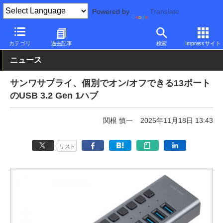
Powered by
Translate
PC Watch
半導体/周辺機器
アクセサリ
その他
カテゴリ
過去記事
検索
Impressサイト
ニュース
サンワサプライ、個別でオン/オフできる13ポート
のUSB 3.2 Gen 1ハブ
関根 慎一
2025年11月18日 13:43
リスト