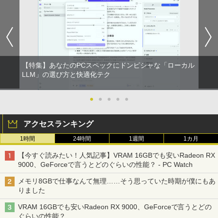
【特集】あなたのPCスペックにドンピシャな「ローカル
LLM」の選び方と快適化テク
●
●
●
●
●
アクセスランキング
1時間
24時間
1週間
1カ月
【今すぐ読みたい！人気記事】VRAM 16GBでも安いRadeon RX
9000、GeForceで言うとどのぐらいの性能？ - PC Watch
メモリ8GBで仕事なんて無理……そう思っていた時期が僕にもあ
りました
VRAM 16GBでも安いRadeon RX 9000、GeForceで言うとどの
ぐらいの性能？