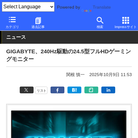
Powered by
Translate
PC Watch
半導体/周辺機器
モニター
GIGABYTE
カテゴリ
過去記事
検索
Impressサイト
ニュース
GIGABYTE、240Hz駆動の24.5型フルHDゲーミン
グモニター
関根 慎一
2025年10月9日 11:53
リスト