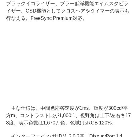
ブラックイコライザー、ブラー低減機能エイムスタビラ
イザー、OSD機能としてクロスヘアやタイマーの表示も
行なえる。FreeSync Premium対応。
主な仕様は、中間色応答速度が1ms、輝度が300cd/平
方m、コントラスト比が1,000:1、視野角は上下/左右各17
8度、表示色数は1,670万色、色域はsRGB 120%。
インターフェイスはHDMI 2.0 2基、DisplayPort 1.4、