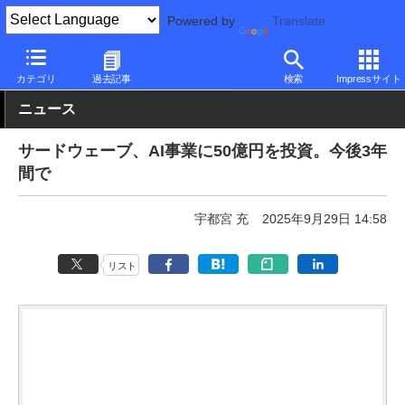
Powered by
Translate
PC Watch
市場
動向
ドスパラ
カテゴリ
過去記事
検索
Impressサイト
ニュース
サードウェーブ、AI事業に50億円を投資。今後3年
間で
宇都宮 充
2025年9月29日 14:58
リスト