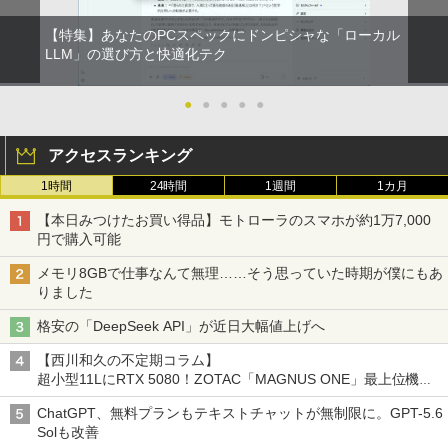
【特集】あなたのPCスペックにドンピシャな「ローカル
LLM」の選び方と快適化テク
●
●
●
●
●
アクセスランキング
1時間
24時間
1週間
1カ月
【本日みつけたお買い得品】モトローラのスマホが約1万7,000
円で購入可能
メモリ8GBで仕事なんて無理……そう思っていた時期が僕にもあ
りました
格安の「DeepSeek API」が近日大幅値上げへ
【西川和久の不定期コラム】
超小型11LにRTX 5080！ZOTAC「MAGNUS ONE」最上位機の
実力を探る
ChatGPT、無料プランもテキストチャットが無制限に。GPT-5.6
Solも改善