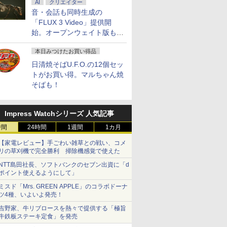
AI
クリエイター
音・会話も同時生成の
「FLUX 3 Video」提供開
始。オープンウェイト版も計
画
本日みつけたお買い得品
日清焼そばU.F.O.の12個セッ
トがお買い得。マルちゃん焼
そばも！
Impress Watchシリーズ 人気記事
時間
24時間
1週間
1カ月
【家電レビュー】手ごわい雑草との戦い、コメ
リの草刈機で完全勝利 掃除機感覚で使えた
NTT島田社長、ソフトバンクのセブン出資に「d
ポイント使えるようにして」
ミスド「Mrs. GREEN APPLE」のコラボドーナ
ツ4種、いよいよ発売！
吉野家、牛リブロースを熱々で提供する「極旨
牛鉄板ステーキ定食」を発売