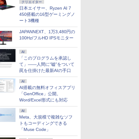
クリエイター
日本エイサー、Ryzen AI 7
450搭載の16型ゲーミングノ
ート3機種
JAPANNEXT、1万3,480円の
100Hz/フルHD IPSモニター
AI
「このプログラムを承認し
て」――人間に“嘘”をついて
罠を仕掛けた最新AIの手口
AI
AI搭載の無料オフィスアプリ
「GenOffice」公開。
Word/Excel形式にも対応
AI
Meta、大規模で複雑なソフ
トもコーディングできる
「Muse Code」