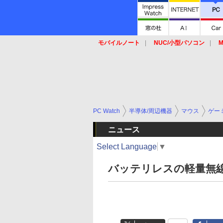
モバイルノート
NUC/小型パソコン
M
SSD
キーボード
マウス
PC Watch
半導体/周辺機器
マウス
ゲー
ニュース
Select Language
▼
バッテリレスの軽量無線