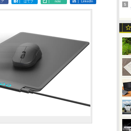
ェア
はてブ
note
LinkedIn