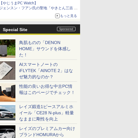
【やじうまPC Watch】
ジェンスン・フアン氏の聖地「やきとん三吉 神
田北口店」で「ご来店記念コース」を娘と堪能
もっと見る
～コース名を変更したのはNVIDIAに怒られたか
らではない
Special Site
鳥肌ものの「DENON
HOME」サウンドを体感し
た！
AIスマートノートの
iFLYTEK「AINOTE 2」はな
ぜ魅力的なのか？
性能の良いお得な中古PC情
報はこのページでチェック！
レイズ鍛造1ピースアルミホ
イール「CE28 N-plus」軽量
なままに剛性を向上
レイズのプレミアムカー向け
ブランドHOMURAから