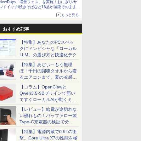
NewDays「増量フェス」を実施！おにぎり/サ
ンドイッチ/焼きそばなど16品が値段そのままで
ボリュームアップ
もっと見る
おすすめ記事
【特集】あなたのPCスペッ
クにドンピシャな「ローカル
LLM」の選び方と快適化テク
【特集】あぢぃ～もう無理
ぽ！千円の闘魂タオルから着
るエアコンまで、夏の冷感グ
ッズ一挙紹介
【コラム】OpenClawと
Qwen3.5-9Bプリインで届い
てすぐローカルAIが動くミニ
PC「SER9 Pro」
【レビュー】給電が途切れな
い優れもの！バッファロー製
Type-C充電器の検証で分か
ったこと
【特集】電源内蔵で0.9Lの衝
撃。Core Ultra X7の性能を極