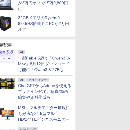
が3万円オフで15万9,800円
に
32GBメモリのRyzen 9
8945HS搭載ミニPCが2万円
オフ
新記事
AI
一部Fable 5超え「Qwen3.8-
Max」8月12日ダウンロード
可能に！Qwen3.8-27Bも順
次
AI
クリエイター
ChatGPTからAdobeを使える
プラグイン登場。写真/動画
編集や資料作成も
MSI、マルチモニター環境に
も好適な24.5型フル
HD/144Hzビジネスモニター
ゲーミング