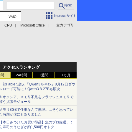
Impress サイト
全カテゴリ
CPU
Microsoft Office
アクセスランキング
時間
24時間
1週間
1カ月
一部Fable 5超え「Qwen3.8-Max」8月12日ダウ
ンロード可能に！Qwen3.8-27Bも順次
キオクシア、メモリ不足をフラッシュメモリで
補う拡張モジュール
メモリ8GBで仕事なんて無理……そう思ってい
た時期が僕にもありました
【本日みつけたお買い得品】魚のプロ厳選、く
ら寿司のうなぎが約1,500円オトク！