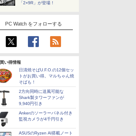
「2×9R」が登場！
PC Watch をフォローする
買い得情報
日清焼そばU.F.O.の12個セッ
トがお買い得。マルちゃん焼
そばも！
2方向同時に送風可能な
Shark製タワーファンが
9,940円引き
Ankerのソーラーパネル付き
監視カメラが4千円引き
ASUSのRyzen AI搭載ノート