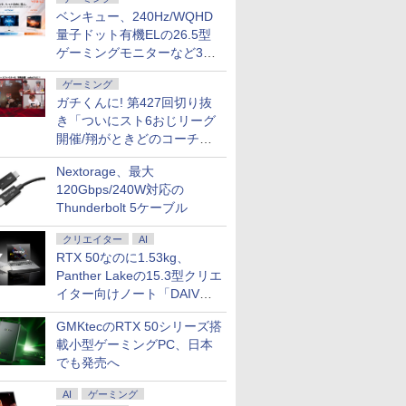
ベンキュー、240Hz/WQHD
量子ドット有機ELの26.5型
ゲーミングモニターなど3機
種
ゲーミング
ガチくんに! 第427回切り抜
き「ついにスト6おじリーグ
開催/翔がときどのコーチ就
任など」
Nextorage、最大
120Gbps/240W対応の
Thunderbolt 5ケーブル
クリエイター
AI
RTX 50なのに1.53kg、
Panther Lakeの15.3型クリエ
イター向けノート「DAIV
Z5」
GMKtecのRTX 50シリーズ搭
載小型ゲーミングPC、日本
でも発売へ
AI
ゲーミング