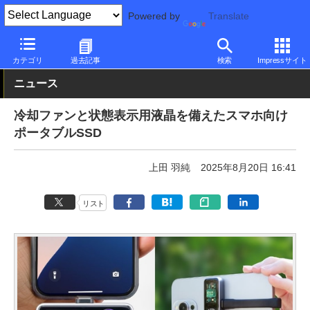
Powered by
Translate
PC Watch
半導体/周辺機器
SSD
その他
カテゴリ
過去記事
検索
Impressサイト
ニュース
冷却ファンと状態表示用液晶を備えたスマホ向け
ポータブルSSD
上田 羽純
2025年8月20日 16:41
リスト