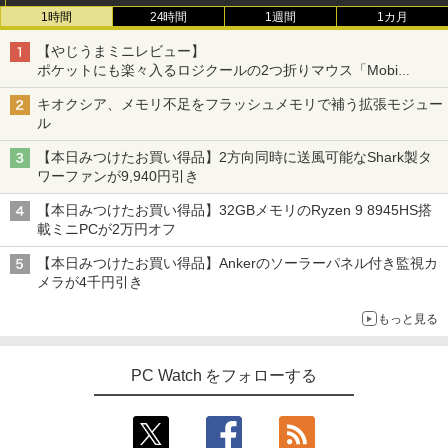
1時間
24時間
1週間
1カ月
【やじうまミニレビュー】
ポケットにも楽々入るロジクールの2つ折りマウス「Mobi
Fold」。その気になるギミックとは？
キオクシア、メモリ不足をフラッシュメモリで補う拡張モジュー
ル
【本日みつけたお買い得品】2方向同時に送風可能なShark製タ
ワーファンが9,940円引き
【本日みつけたお買い得品】32GBメモリのRyzen 9 8945HS搭
載ミニPCが2万円オフ
【本日みつけたお買い得品】Ankerのソーラーパネル付き監視カ
メラが4千円引き
もっと見る
PC Watch をフォローする