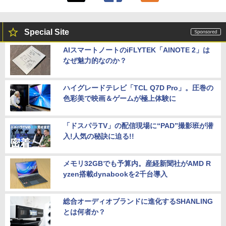
Special Site
AIスマートノートのiFLYTEK「AINOTE 2」は
なぜ魅力的なのか？
ハイグレードテレビ「TCL Q7D Pro」。圧巻の
色彩美で映画＆ゲームが極上体験に
「ドスパラTV」の配信現場に“PAD”撮影班が潜
入!人気の秘訣に迫る!!
メモリ32GBでも予算内。産経新聞社がAMD R
yzen搭載dynabookを2千台導入
総合オーディオブランドに進化するSHANLING
とは何者か？