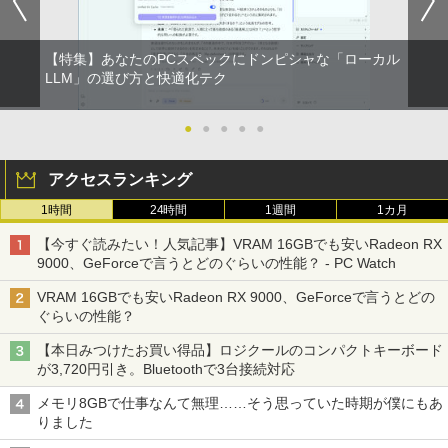
【特集】あなたのPCスペックにドンピシャな「ローカル
LLM」の選び方と快適化テク
●
●
●
●
●
アクセスランキング
1時間
24時間
1週間
1カ月
【今すぐ読みたい！人気記事】VRAM 16GBでも安いRadeon RX
9000、GeForceで言うとどのぐらいの性能？ - PC Watch
VRAM 16GBでも安いRadeon RX 9000、GeForceで言うとどの
ぐらいの性能？
【本日みつけたお買い得品】ロジクールのコンパクトキーボード
が3,720円引き。Bluetoothで3台接続対応
メモリ8GBで仕事なんて無理……そう思っていた時期が僕にもあ
りました