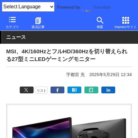
Powered by
Translate
PC Watch
半導体/周辺機器
モニター
MSI
カテゴリ
過去記事
検索
Impressサイト
ニュース
MSI、4K/160HzとフルHD/360Hzを切り替えられ
る27型ミニLEDゲーミングモニター
宇都宮 充
2025年5月29日 12:34
リスト