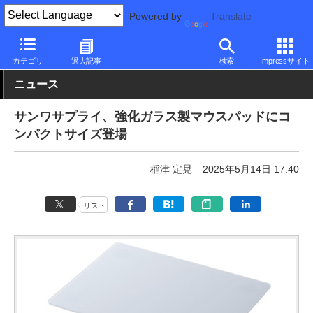
Powered by
Translate
PC Watch
半導体/周辺機器
アクセサリ
その他
カテゴリ
過去記事
検索
Impressサイト
ニュース
サンワサプライ、強化ガラス製マウスパッドにコ
ンパクトサイズ登場
稲津 定晃
2025年5月14日 17:40
リスト