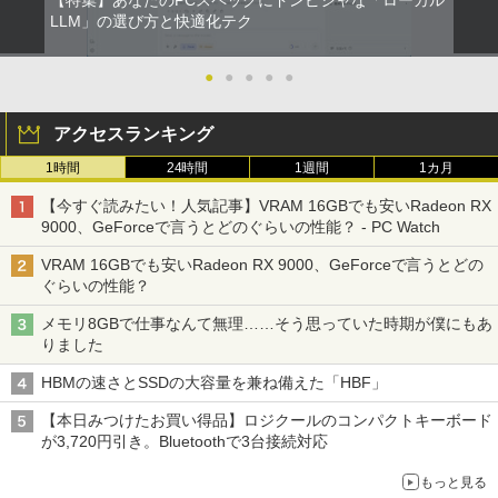
【特集】あなたのPCスペックにドンピシャな「ローカル
LLM」の選び方と快適化テク
●
●
●
●
●
アクセスランキング
1時間
24時間
1週間
1カ月
【今すぐ読みたい！人気記事】VRAM 16GBでも安いRadeon RX
9000、GeForceで言うとどのぐらいの性能？ - PC Watch
VRAM 16GBでも安いRadeon RX 9000、GeForceで言うとどの
ぐらいの性能？
メモリ8GBで仕事なんて無理……そう思っていた時期が僕にもあ
りました
HBMの速さとSSDの大容量を兼ね備えた「HBF」
【本日みつけたお買い得品】ロジクールのコンパクトキーボード
が3,720円引き。Bluetoothで3台接続対応
もっと見る