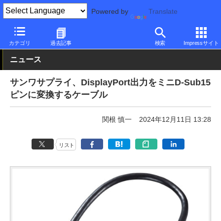
Powered by
Translate
PC Watch
半導体/周辺機器
アクセサリ
その他
カテゴリ
過去記事
検索
Impressサイト
ニュース
サンワサプライ、DisplayPort出力をミニD-Sub15
ピンに変換するケーブル
関根 慎一
2024年12月11日 13:28
リスト