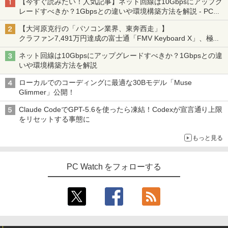
【今すぐ読みたい！人気記事】ネット回線は10Gbpsにアップグ
レードすべきか？1Gbpsとの違いや環境構築方法を解説 - PC
Watch
【大河原克行の「パソコン業界、東奔西走」】
クラファン7,491万円達成の富士通「FMV Keyboard X」、極限
の静音化を追求
ネット回線は10Gbpsにアップグレードすべきか？1Gbpsとの違
いや環境構築方法を解説
ローカルでのコーディングに最適な30Bモデル「Muse
Glimmer」公開！
Claude CodeでGPT-5.6を使ったら凍結！Codexが宣言通り上限
をリセットする事態に
もっと見る
PC Watch をフォローする