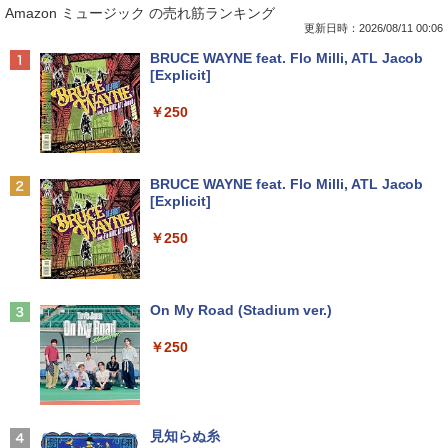
Amazon ミュージック の売れ筋ランキング
e付・整備済み品・富士通 ARROWS Tab
n NEC ラビ LAVIE Direct DA570M 整備
インチ タッチパネル タッチペン対応 モ
無双のおじさんはあらゆる種族を嫁にす
Q508 文教モデル 10.1型 WUXGA タブレ
済 第8世代 Corei5 デスクトップパソコン
バイルディスプレイ 1920x1280 フルHD
る〜（コミック） ： 6 【電子書籍】[ 灰
更新日時：2026/08/11 00:06
ットPC (Atom / 4GB / 128GB / Window
SSD512GB ＋ HDD1TB 中古 一体型 WI
3:2比率 100％sRGB広色域 高輝度300nit
刃ねむみ ]
Anker Soundcore P40i オフホワイト
BRUCE WAYNE feat. Flo Milli, ATL Jacob
s 11 & Office 2019 搭載) 本体＋専用キ
NDOWS11 メモリ8GB DVDマルチ キー
HDR対応 OTG対応 ポータブルモニター
[Explicit]
ーボード付 ・初期設定不要
ボード マウス付 初期設定済 WEBカメラ
軽量 自立型 スピーカー内蔵Switch2 PS5
￥792
￥7,990
office付き TVチューナー PC 本体 送料込
XBOX PC Mac iPhone
￥250
￥9,800
￥63,800
￥11,999
ポケットモンスター ビジュアルアートブ
2
ック 30th anniversary Art Book of Pok
Anker Soundcore P31i ピンク
BRUCE WAYNE feat. Flo Milli, ATL Jacob
【★最大100%ポイント】【新生活応援・
emon Video Games developed by GA
2
[Explicit]
2026】【Office 2019 H&B】富士通 MU
【★20％クーポン】MINISFORUM NAB
【送料無料】TF: DELL デル 超広視野角
ME FREAK BOOK2（-） （ポケモン
2
2
￥5,990
937/Celeron 3865U/メモリ:4GB/8GB/S
6 Lite ミニPC Intel® Core i5-12600H 1
P2421D QHD (2560x1440) 液晶モニター
ポケモン） [ 元宮秀介 ]
￥250
SD:128GB/256GB/512GB/1TB/13.3型/
6/32GB 512GB/1TB ミニパソコン Wi-Fi
23.8インチワイド ブラック LEDバックラ
フルHD/wifi/HDMI/USB3.0/中古 ノート
6 BT5.2 2x2500Mbps LAN有線無線接続
イト付 非光沢 ノングレア 液晶ディスプ
￥5,500
パソコン/モバイルPC/Windows11
両対応 HDMI×2 /USB-C×2 4K@60Hz 4
レイ 中古液晶モニター 高画質 昇降・回
画面出力 小型パソコン
転可能【3ケ月保証】
Anker Soundcore Liberty 5 ミッドナイトブ
On My Road (Stadium ver.)
￥9,999
ラック
￥109,799
￥14,800
創造錬金術師は自由を謳歌する 故郷を追
3
￥250
放されたら、魔王のお膝元で超絶効果の
￥-
マジックアイテム作り放題になりまし
＼ ★最大2555円OFFクーポン★／中古
た (7) 【電子書籍】[ 千月さかき ]
3
ノートパソコン 中古ノートPC おまかせ
-新品- mouse G TUNE DGI5G60JD65D
JAPANNEXT｜ジャパンネクスト モバイ
3
3
パソコン 15.6インチ SSD256GB メモリ
WHB3 ゲーミングデスクトップ
ル液晶ディスプレイ(10.5型/IPS/FHD+ 19
￥924
8GB Windows11 中古パソコン 富士通
20×1280/60Hz/50ms)(シルバー) JN-MD-
【2026年アップグレード版】AOKIMI ワイヤ
見知らぬ糸