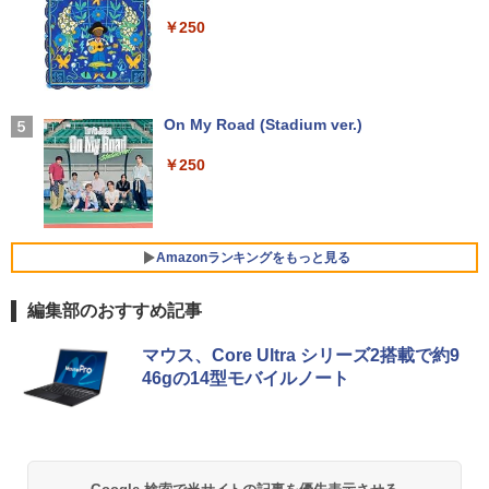
東芝 NEC HP DELL等 ノートpc Office
IPS105FHDPR
レスイヤホン bluetooth イヤホン V12 小型
￥189,800
付き WIFI Bluetooth 激安PC 安いパソコ
軽量 ブルートゥースHi-Fi 最大36時間再生 ぶ
￥250
ン
るーとゅーす コードレス ENCノイズキャン
￥14,440
この素晴らしい世界に祝福を！(23) 【電
4
セリング 自動ペアリング Type-C充電 マイク
子書籍】[ 渡 真仁 ]
付き 防水 タッチ式音量調整 スポーツ/通勤/通
￥9,999
学/WEB会議(ホワイト)
【展示品・代引不可】 富士通 FUJITSU
4
￥924
デスクトップPC FMV Desktop Fシリー
【2,000円クーポン＋P最大31.5%還
On My Road (Stadium ver.)
4
￥1,964
ズ F77 27型 / Core i7-1260P / メモリ 16
元！】ゲーミングモニター 27インチモニ
GB / SSD 1TB / Windows 11 / 2024 Offi
HP Elite Dragonfly Windows11 64bit
ター 液晶ディスプレイ WQHD (2560x14
4
￥250
ce付き
タッチパネル液晶 WEBカメラ HDMI Cor
40) Fast IPS 200Hz 1ms(MPRT) 124%s
e i5 8265U メモリー8GB 高速SSD128G
RGB 低ブルーライトフリッカーフリーFr
Xiaomi シャオミ REDMI Buds 8 Lite ワイヤ
奇界／世界 佐藤健寿作品集 [ 佐藤健寿 ]
5
B 無線LAN B5サイズ モバイル フルHD
eeSync & G-Sync対応高輝度400cd/m²
￥229,800
レスイヤホン Bluetooth 5.4 ノイズキャンセ
液晶 ノートパソコン【中古】【30日保
PS5対応HDMI×2 DP×1.4 KTC H27T22C
リング ANC 36時間再生
￥5,940
証】1803966
3年保証
Amazonランキングをもっと見る
￥3,480
￥26,800
￥23,731
【★20%OFF】MINISFORUM MS-S1 M
5
編集部のおすすめ記事
ax ミニPC AMD Ryzen Al Max+ 395 /Ra
deon 8060S /128GB+2TB SSD/ 1 х HD
by Amazon 天然水 ラベルレス 500ml ×24本
薬屋のひとりごと 17巻 (デジタル版ビッグガ
MI ・2 х USB4・2 х USB4 V2 /2 х 10Gb
マウス、Core Ultra シリーズ2搭載で約9
富士山の天然水 バナジウム含有 水 ミネラル
ンガンコミックス)
E LAN ミニパソコン
「P15倍還元」ノートパソコン 第13世代
IOデータ ゲーミングモニター(ゲーミン
5
5
46gの14型モバイルノート
ウォーター ペットボトル 静岡県産 500ミリリ
Intel 高速CPU搭載 Office2024付き｜Wi
グスタンド) GigaCrysta KH-GD243UDB
ットル (Smart Basic)
￥770
ndows11Pro 初期設定済｜14.1型液晶｜
-F ［23.8型 / フルHD(1920×1080) / ワイ
￥565,999
メモリ8GB＋SSD512GB｜日本語キーボ
ド / 240Hz］ ブラック
￥1,380
ード｜在宅勤務・学生・・テレワーク・
ビジネス・初心者最適｜Webカメラ・大
￥26,800
容量バッテリー｜初期設定済みですぐ使
ONE PIECE モノクロ版 115 (ジャンプコミッ