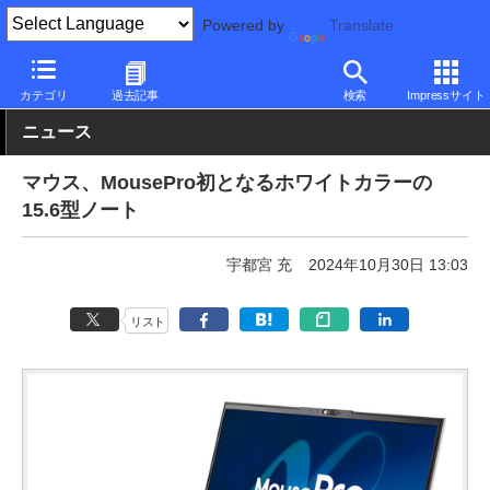
Powered by
Translate
PC Watch
パソコン/タブレット/スマートフォン
ノートパソコン
カテゴリ
過去記事
検索
Impressサイト
ニュース
マウス、MousePro初となるホワイトカラーの
15.6型ノート
宇都宮 充
2024年10月30日 13:03
リスト