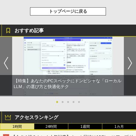
￥998
トップページに戻る
おすすめ記事
【特集】あなたのPCスペックにドンピシャな「ローカル
LLM」の選び方と快適化テク
●
●
●
●
●
アクセスランキング
1時間
24時間
1週間
1カ月