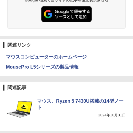
Google 検索で当サイトの記事を優先表示させる
える！
クスDIGITAL)
【Amazon.co.jp限定】 い・ろ・は・す 2L P
ET ラベルレス ×8本
￥29,980
￥594
￥1,112
異世界居酒屋「のぶ」(22) (角川コミックス・
エース)
by Amazon 天然水ラベルレス 2L×9本
関連リンク
￥832
￥1,117
マウスコンピューターのホームページ
MousePro L5シリーズの製品情報
スーパーの裏でヤニ吸うふたり 9巻 (デジタル
版ビッグガンガンコミックス)
by Amazon 炭酸水 ラベルレス 500ml ×24本
強炭酸水 ペットボトル 500ミリリットル (Sm
関連記事
art Basic)
￥810
￥1,625
マウス、Ryzen 5 7430U搭載の14型ノー
ト
HUNTER×HUNTER モノクロ版 39 (ジャンプ
2024年10月31日
コミックスDIGITAL)
【Amazon.co.jp限定】 伊藤園 磨かれて、澄
みきった日本の水 2L 8本 ラベルレス [ ケース
] [ 水 ] [ ペットボトル ] [ 箱買い ] [ ストック
￥572
] [ 水分補給 ]