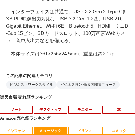
インターフェイスは共通で、USB 3.2 Gen 2 Type-C(U
SB PD/映像出力対応)、USB 3.2 Gen 1 2基、USB 2.0、
Gigabit Ethernet、Wi-Fi 6E、Bluetooth 5、HDMI、ミニD
-Sub 15ピン、SDカードスロット、100万画素Webカメ
ラ、音声入出力などを備える。
本体サイズは361×256×24.5mm、重量は約2.1kg。
この記事の関連カテゴリ
ビジネス・ワークスタイル
ビジネスPC・働き方関連ニュース
楽天市場 売れ筋ランキング
ノート
デスクトップ
モニター
本
Amazon売れ筋ランキング
イヤフォン
ミュージック
ドリンク
コミック
中古ノートパソコン・ windows11 offic
地デジ BS TV 視聴 Youtube 動画 23.8 i
モバイルモニター HAILESI S123E 12.3
ハーレム王の異世界プレス漫遊記 〜最強
1
1
1
1