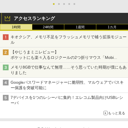
●
●
●
●
●
アクセスランキング
1時間
24時間
1週間
1カ月
キオクシア、メモリ不足をフラッシュメモリで補う拡張モジュー
ル
【やじうまミニレビュー】
ポケットにも楽々入るロジクールの2つ折りマウス「Mobi
Fold」。その気になるギミックとは？
メモリ8GBで仕事なんて無理……そう思っていた時期が僕にもあ
りました
Googleパスワードマネージャーに脆弱性、マルウェアでパスキ
ー保護を突破可能に
7デバイスを1つのレシーバに集約！エレコム製品向けUSBレシ
ーバ
もっと見る