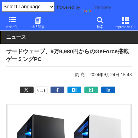
Powered by
Translate
PC Watch
パソコン/タブレット/スマートフォン
ゲーミングパソ
カテゴリ
過去記事
検索
Impressサイト
ニュース
サードウェーブ、9万9,980円からのGeForce搭載
ゲーミングPC
劉 尭
2024年9月24日 15:48
リスト