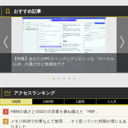
おすすめ記事
【特集】あなたのPCスペックにドンピシャな「ローカル
LLM」の選び方と快適化テク
●
●
●
●
●
アクセスランキング
1時間
24時間
1週間
1カ月
HBMの速さとSSDの大容量を兼ね備えた「HBF」
メモリ8GBで仕事なんて無理……そう思っていた時期が僕にもあ
りました