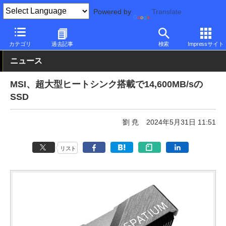
Powered by
Translate
PC Watch
半導体/周辺機器
SSD
その他
カテゴリ
過去記事
検索
Impressサイト
ニュース
MSI、超大型ヒートシンク搭載で14,600MB/sの
SSD
劉 尭
2024年5月31日 11:51
リスト