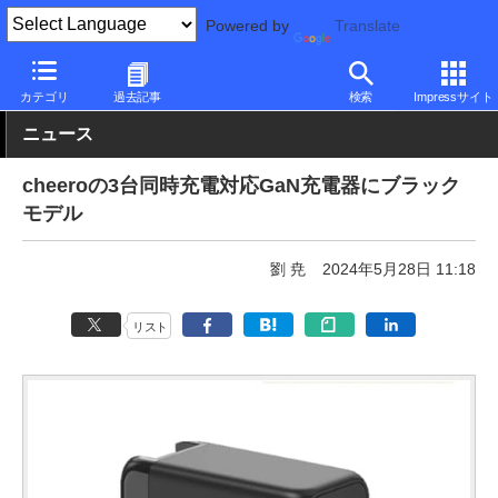
Powered by
Translate
PC Watch
半導体/周辺機器
アクセサリ
充電器
カテゴリ
過去記事
検索
Impressサイト
ニュース
cheeroの3台同時充電対応GaN充電器にブラック
モデル
劉 尭
2024年5月28日 11:18
リスト