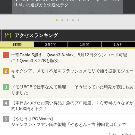
LLM」の選び方と快適化テク
●
●
●
●
●
アクセスランキング
1時間
24時間
1週間
1カ月
一部Fable 5超え「Qwen3.8-Max」8月12日ダウンロード可能
に！Qwen3.8-27Bも順次
キオクシア、メモリ不足をフラッシュメモリで補う拡張モジュー
ル
メモリ8GBで仕事なんて無理……そう思っていた時期が僕にもあ
りました
【本日みつけたお買い得品】魚のプロ厳選、くら寿司のうなぎが
約1,500円オトク！
【やじうまPC Watch】
ジェンスン・フアン氏の聖地「やきとん三吉 神田北口店」で
「ご来店記念コース」を娘と堪能