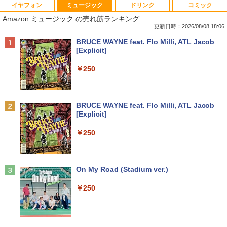
イヤフォン
ミュージック
ドリンク
コミック
【★最大100%ポイント】【新生活応援・
中古パソコン | Dell | OptiPlex 3070 SFF
引き出し付きモニター台(NM01 ミドルブ
MAZZEL 1st photobook with ZEAL [
1
1
1
1
Amazon ミュージック の売れ筋ランキング
2026】【Office 2019 H&B】富士通 MU
| Windows11 | デスクトップ | 一年保証 |
ラウン) 【玄関先迄納品】 ニトリ
MAZZEL ]
937/Celeron 3865U/メモリ:4GB/8GB/S
第9世代 | Core i5 9500 3.0(〜最大4.4)G
更新日時：2026/08/08 18:06
SD:128GB/256GB/512GB/1TB/13.3型/
Hz | MEM:8GB | SSD:512GB(新品) | DV
￥2,990
￥4,950
Anker Soundcore P40i オフホワイト
BRUCE WAYNE feat. Flo Milli, ATL Jacob
フルHD/wifi/HDMI/USB3.0/中古 ノート
Dマルチ | 無線LAN:なし | Win11Pro64Bi
[Explicit]
パソコン/モバイルPC/Windows11
t | VGA追加モデル
￥7,990
￥250
￥9,999
￥34,980
【超特価】厳選大手メーカー 液晶モニタ
信じていた仲間達にダンジョン奥地で殺
2
2
ー シークレット 22-23型ワイド フルHD
されかけたがギフト『無限ガチャ』でレ
（1920x1080） HDMI指定可 ノングレア
ベル9999の仲間達を手に入れて元パーテ
Anker Soundcore P31i ブラック
BRUCE WAYNE feat. Flo Milli, ATL Jacob
EIZO IIYAMA 三菱 富士通 NEC IO-DATA
ィーメンバーと世界に復讐＆『ざま
LTE対応 中古美品 / タッチ 10.5インチ M
【エントリーでポイント100％還元チャ
2
2
[Explicit]
Dell HP PHILIPS等 液晶ディスプレイ
ぁ！』します！【電子書籍】
icrosoft Surface GO2 Model.1927 フル
ンス】GMKtec G10 ミニPC【AMD Ryz
￥5,990
【中古】
HD対応WUXGA/ 第8世代CoreM3-8100
en 5 3500U DDR4 16GB 512GB/256GB/
￥250
Y/ 8GB/ 爆速NVMe 128GB-SSD/ カメラ/
1T SSD】4C/8T 3.7GHz 64GB 16T拡張
￥792
Wi-Fi6/ Office付きWindows11/ Win11
Windows11 Pro 8K/4K 3画面出力 LAN *
￥4,480
中古ノートパソコン 中古パソコン 中古P
2 WiFi5 Bluetooth5.0 Nucbox みにpc
C タブレット 税込送料無料 即日発送
Ryzen 5 N95/N97/N100/4300U/N150よ
り高性能
Anker Soundcore Liberty 5 ミッドナイトブ
On My Road (Stadium ver.)
【漫画全巻セット】【中古】NARUTO
3
ラック
￥20,990
Yoothi 互換品 液晶 15.6インチ N156BG
（ナルト） ＜1〜72巻完結＞ 岸本斉史
3
￥61,999
￥250
A-EB3 NT156WHM-N30 NT156WHM-N3
￥14,990
4 NT156WHM-N35 NT156WHM-N40 NT
￥20,750
156WHM-N44 BOE076E 対応 45% NTS
C 60Hz 1920x1080 FullHD IPS LED LC
【期間限定P15倍+最大10%OFFクーポ
3
D 液晶ディスプレイ 修理交換用液晶パネ
ン】 【3年保証】東芝 TOSHIBA DYNAB
HP ProOne 600 G6 AIO 21.5インチ 第1
3