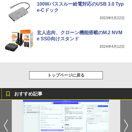
] [ 水 ] [ ペットボトル ] [ 箱買い ] [ ストック
￥810
100Wパススルー給電対応のUSB 3.0 Typ
] [ 水分補給 ]
e-Cドック
￥998
2023年5月22日
玄人志向、クローン機能搭載のM.2 NVM
e SSD向けスタンド
2024年4月12日
トップページに戻る
おすすめ記事