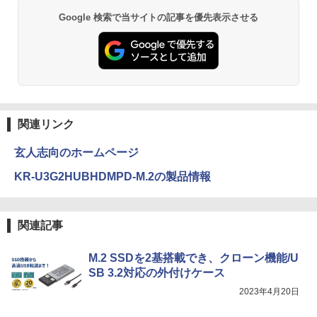
DELL Latitude 3500｜中古パソコン 中
Pro NEC Mate MKH29B-9 Core i7 16G
￥11,480
古 ノートパソコン 無線 15.6インチ HD
B 中古 パソコン デスクトップパソコン
異世界居酒屋「のぶ」(22) (角川コミックス・
Google 検索で当サイトの記事を優先表示させる
テンキー WEBカメラ Bluetooth HDMI
エース)
【Amazon.co.jp限定】 い・ろ・は・す 2L P
タイプC｜Word Excel PowerPoint
ET ラベルレス ×8本
￥84,000
￥832
￥33,800
￥1,112
ONE PIECE モノクロ版 115 (ジャンプコミッ
クスDIGITAL)
by Amazon 天然水ラベルレス 2L×9本
関連リンク
￥594
￥1,117
玄人志向のホームページ
KR-U3G2HUBHDMPD-M.2の製品情報
HUNTER×HUNTER モノクロ版 39 (ジャンプ
コミックスDIGITAL)
by Amazon 炭酸水 ラベルレス 500ml ×24本
強炭酸水 ペットボトル 500ミリリットル (Sm
関連記事
art Basic)
￥572
￥1,625
M.2 SSDを2基搭載でき、クローン機能/U
SB 3.2対応の外付けケース
スーパーの裏でヤニ吸うふたり 9巻 (デジタル
2023年4月20日
版ビッグガンガンコミックス)
【Amazon.co.jp限定】 伊藤園 磨かれて、澄
みきった日本の水 2L 8本 ラベルレス [ ケース