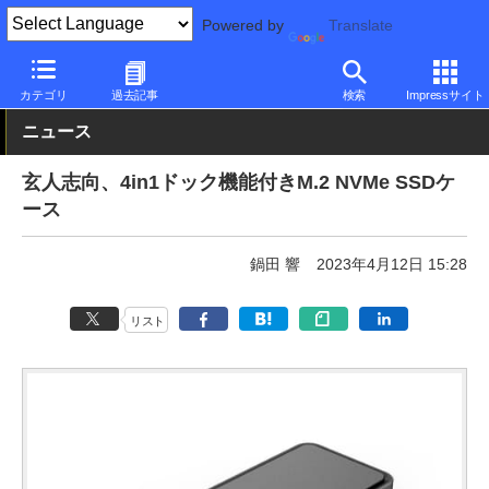
Powered by
Translate
PC Watch
半導体/周辺機器
SSD
その他
カテゴリ
過去記事
検索
Impressサイト
ニュース
玄人志向、4in1ドック機能付きM.2 NVMe SSDケ
ース
鍋田 響
2023年4月12日 15:28
リスト