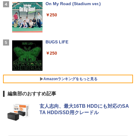
ル
OOK DYNABOOK B65/DN SSD256GB
0世代 Core i5 メモリ16GB Nvme M.2 S
【2026年アップグレード版】AOKIMI ワイヤ
On My Road (Stadium ver.)
【いたわりセット付き】1年をおいしくす
4
メモリ8GB Core i5 Windows 11 Pro 中
SD 512GB Office付き Webカメラ WiFi
レスイヤホン bluetooth イヤホン V12 小型
こやかに過ごす養生手帳2027 （インプレ
古 アウトレット 返品 送料無料 中古ノー
Type-C Windows11 一体型 中古パソコ
軽量 ブルートゥースHi-Fi 最大36時間再生 ぶ
￥10,000
￥250
ス手帳2027） [ 久保奈穂実 ]
トパソコン 中古パソコン ノートパソコン
ン
るーとゅーす コードレス ENCノイズキャン
ノート ノートPC OFFICE付き
セリング 自動ペアリング Type-C充電 マイク
￥3,080
付き 防水 タッチ式音量調整 スポーツ/通勤/通
￥48,800
学/WEB会議(ホワイト)
￥27,500
【1,000円クーポン＋ポイント最大31.5%
4
還元！】PCモニター 液晶ディスプレイ 2
BUGS LIFE
￥1,964
4インチ VA FHD 1080P フルHD 非光沢
【中古】HUNTER×HUNTER(ハンターハ
5
ディスプレイ（100Hz/VGA/HDMI1.4 ブ
Win11搭載 デスクトップパソコン一体型
4
￥250
ンター)/漫画全巻セット◆C≪1〜39巻
ルーライト軽減 フリッカーレス VESA対
超得2,000円OFF&P2倍｜レッツノート｜
デスクトップ新品 Office付き 24型フルH
4
（既刊）≫【即納】【コンビニ受取/郵便
応 Adaptive Sync対応 4000:1コントラ
Microsoft office 2019 H&B付き｜中古
D液晶一体型 デスクトップパソコン Core
Xiaomi シャオミ REDMI Buds 8 Lite ワイヤ
局受取対応】
スト チルト調節可 PCモニター KTC H24
ノートパソコン Windows11 office付｜
i7 3615MQ メモリ16GB SSD512GB US
レスイヤホン Bluetooth 5.4 ノイズキャンセ
V27
メモリ8GB SSD256GB｜Panasonic Le
B 3.0 無線搭載 初心者向け 初期設定済み
リング ANC 36時間再生
￥20,900
t's note｜中古ノートパソコン 軽量 薄型
テレワーク応援 在宅勤務
Amazonランキングをもっと見る
｜モバイルPC｜ノートパソコン B5サイ
￥10,143
￥3,480
ズ｜パソコン｜中古パソコン｜中古PC
￥52,999
編集部のおすすめ記事
￥29,800
by Amazon 天然水 ラベルレス 500ml ×24本
薬屋のひとりごと 17巻 (デジタル版ビッグガ
液晶ディスプレイ 23インチ ディスプレ
玄人志向、最大16TB HDDにも対応のSA
5
富士山の天然水 バナジウム含有 水 ミネラル
ンガンコミックス)
イ フィリップス 液晶モニター パソコン
【週末限定999円OFF！】 最新マイクロ
5
TA HDD/SSD用クレードル
ウォーター ペットボトル 静岡県産 500ミリリ
モニター ゲーミングモニター PCモニタ
ソフトオフィス2024付き microsoft offi
ットル (Smart Basic)
￥770
ー 23.8 1920×1080 HDMI D-Sub ブラッ
MS Office 2024 H&B 搭載｜中古ノート
ce付き 中古パソコン 中古 デスクトップ
5
ク スピーカー：なし 24E2N2100/11
パソコン Windows11 Office付｜Core i5
パソコン 最新オフィス 第10世代 国内メ
￥1,380
第8世代 以降 SSD 512GB メモリ 8GB｜
ーカー 安心サポート 高品質 Windows11