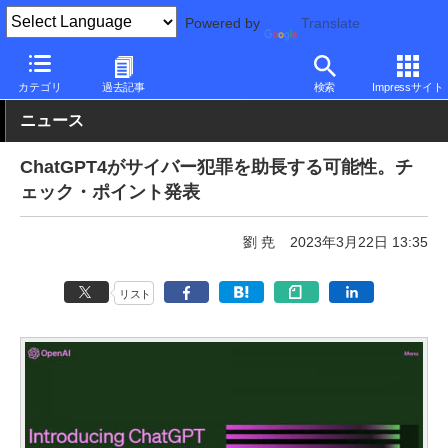
Powered by
Translate
PC Watch
市場
AI
ChatGPT
カテゴリ
過去記事
検索
Impressサイト
ニュース
ChatGPT4がサイバー犯罪を助長する可能性。チ
ェック・ポイント発表
劉 尭
2023年3月22日 13:35
リスト