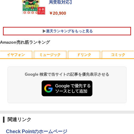
Microsoft office 2019 H&B付き｜中古
D液晶一体型 デスクトップパソコン Core
局受取対応】
スト チルト調節可 PCモニター KTC H24
ノートパソコン Windows11 office付｜
i7 3615MQ メモリ16GB SSD512GB US
V27
メモリ8GB SSD256GB｜Panasonic Le
B 3.0 無線搭載 初心者向け 初期設定済み
￥20,900
t's note｜中古ノートパソコン 軽量 薄型
テレワーク応援 在宅勤務
｜モバイルPC｜ノートパソコン B5サイ
￥10,143
ズ｜パソコン｜中古パソコン｜中古PC
￥52,999
楽天ランキングをもっと見る
￥29,800
Amazon売れ筋ランキング
液晶ディスプレイ 23インチ ディスプレ
5
イ フィリップス 液晶モニター パソコン
【週末限定999円OFF！】 最新マイクロ
5
モニター ゲーミングモニター PCモニタ
ソフトオフィス2024付き microsoft offi
イヤフォン
ミュージック
ドリンク
コミック
ー 23.8 1920×1080 HDMI D-Sub ブラッ
MS Office 2024 H&B 搭載｜中古ノート
ce付き 中古パソコン 中古 デスクトップ
5
ク スピーカー：なし 24E2N2100/11
パソコン Windows11 Office付｜Core i5
パソコン 最新オフィス 第10世代 国内メ
第8世代 以降 SSD 512GB メモリ 8GB｜
ーカー 安心サポート 高品質 Windows11
DELL Latitude 3500｜中古パソコン 中
Pro NEC Mate MKH29B-9 Core i7 16G
￥11,480
Google 検索で当サイトの記事を優先表示させる
Anker Soundcore P40i オフホワイト
BRUCE WAYNE feat. Flo Milli, ATL Jacob
by Amazon 天然水 ラベルレス 500ml ×24本
薬屋のひとりごと 17巻 (デジタル版ビッグガ
古 ノートパソコン 無線 15.6インチ HD
B 中古 パソコン デスクトップパソコン
[Explicit]
富士山の天然水 バナジウム含有 水 ミネラル
ンガンコミックス)
テンキー WEBカメラ Bluetooth HDMI
ウォーター ペットボトル 静岡県産 500ミリリ
￥7,990
タイプC｜Word Excel PowerPoint
￥84,000
ットル (Smart Basic)
￥250
￥770
￥33,800
￥1,380
Anker Soundcore P31i ブラック
BRUCE WAYNE feat. Flo Milli, ATL Jacob
異世界居酒屋「のぶ」(22) (角川コミックス・
[Explicit]
エース)
関連リンク
【Amazon.co.jp限定】 い・ろ・は・す 2L P
ET ラベルレス ×8本
￥5,990
￥250
￥832
Check Pointのホームページ