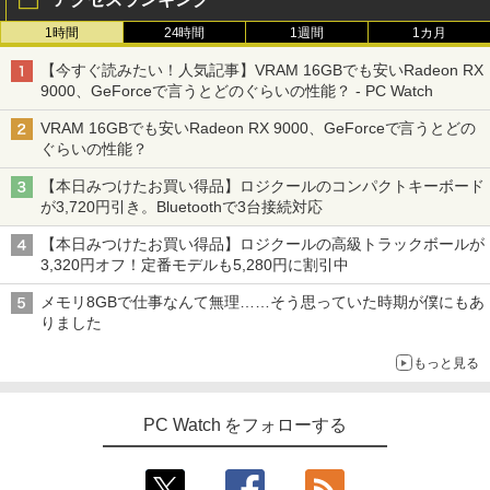
￥3,480
1時間
24時間
1週間
1カ月
【今すぐ読みたい！人気記事】VRAM 16GBでも安いRadeon RX
9000、GeForceで言うとどのぐらいの性能？ - PC Watch
VRAM 16GBでも安いRadeon RX 9000、GeForceで言うとどの
ぐらいの性能？
【本日みつけたお買い得品】ロジクールのコンパクトキーボード
が3,720円引き。Bluetoothで3台接続対応
【本日みつけたお買い得品】ロジクールの高級トラックボールが
3,320円オフ！定番モデルも5,280円に割引中
メモリ8GBで仕事なんて無理……そう思っていた時期が僕にもあ
りました
もっと見る
PC Watch をフォローする