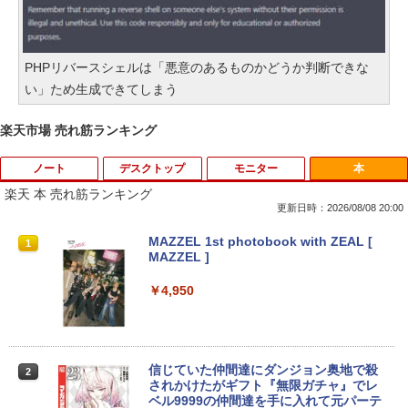
PHPリバースシェルは「悪意のあるものかどうか判断できな
い」ため生成できてしまう
楽天市場 売れ筋ランキング
ノート
デスクトップ
モニター
本
楽天 本 売れ筋ランキング
更新日時：2026/08/08 20:00
【★最大100%ポイント】【新生活応援・
中古パソコン | Dell | OptiPlex 3070 SFF
引き出し付きモニター台(NM01 ミドルブ
MAZZEL 1st photobook with ZEAL [
1
1
1
1
2026】【Office 2019 H&B】富士通 MU
| Windows11 | デスクトップ | 一年保証 |
ラウン) 【玄関先迄納品】 ニトリ
MAZZEL ]
937/Celeron 3865U/メモリ:4GB/8GB/S
第9世代 | Core i5 9500 3.0(〜最大4.4)G
SD:128GB/256GB/512GB/1TB/13.3型/
Hz | MEM:8GB | SSD:512GB(新品) | DV
￥2,990
￥4,950
フルHD/wifi/HDMI/USB3.0/中古 ノート
Dマルチ | 無線LAN:なし | Win11Pro64Bi
パソコン/モバイルPC/Windows11
t | VGA追加モデル
￥9,999
￥34,980
【超特価】厳選大手メーカー 液晶モニタ
信じていた仲間達にダンジョン奥地で殺
2
2
ー シークレット 22-23型ワイド フルHD
されかけたがギフト『無限ガチャ』でレ
（1920x1080） HDMI指定可 ノングレア
ベル9999の仲間達を手に入れて元パーテ