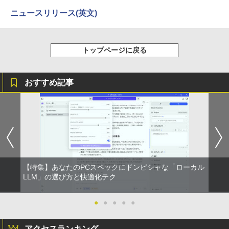
￥1,112
ニュースリリース(英文)
Anker Soundcore Liberty 5 ミッドナイトブ
On My Road (Stadium ver.)
ONE PIECE モノクロ版 115 (ジャンプコミッ
ラック
クスDIGITAL)
by Amazon 天然水ラベルレス 2L×9本
￥250
トップページに戻る
￥14,990
￥594
￥1,117
おすすめ記事
【2026年アップグレード版】AOKIMI ワイヤ
On My Road (Stadium ver.)
HUNTER×HUNTER モノクロ版 39 (ジャンプ
レスイヤホン bluetooth イヤホン V12 小型
コミックスDIGITAL)
by Amazon 炭酸水 ラベルレス 500ml ×24本
軽量 ブルートゥースHi-Fi 最大36時間再生 ぶ
強炭酸水 ペットボトル 500ミリリットル (Sm
￥250
るーとゅーす コードレス ENCノイズキャン
art Basic)
￥572
セリング 自動ペアリング Type-C充電 マイク
付き 防水 タッチ式音量調整 スポーツ/通勤/通
￥1,625
学/WEB会議(ホワイト)
BUGS LIFE
スーパーの裏でヤニ吸うふたり 9巻 (デジタル
￥1,964
【特集】あなたのPCスペックにドンピシャな「ローカル
版ビッグガンガンコミックス)
【Amazon.co.jp限定】 伊藤園 磨かれて、澄
LLM」の選び方と快適化テク
みきった日本の水 2L 8本 ラベルレス [ ケース
￥250
] [ 水 ] [ ペットボトル ] [ 箱買い ] [ ストック
￥810
Xiaomi シャオミ REDMI Buds 8 Lite ワイヤ
] [ 水分補給 ]
●
●
●
●
●
レスイヤホン Bluetooth 5.4 ノイズキャンセ
リング ANC 36時間再生
￥998
アクセスランキング