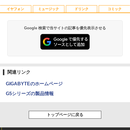
り!】【タッチパネル×Webカメラ】Pana
ン 24型フルHD液晶 Windows11 Office
sonic Let's note CF-XZ6/第7世代 Core
付き 第3世代 Core i7 メモリ16GB SSD5
イヤフォン
ミュージック
ドリンク
コミック
i5/メモリ:8GB/SSD:128GB/12型液晶/Wi
12GB USB3.0 初期設定済み キーボー
HP P224 LED液晶モニター 21.5インチワ
5
fi/Bluetooth/Office/USB-C/HDMI/中古パ
ド・マウス付属
イド 薄型 液晶ディスプレイ 1920×1080
ソコン ノートパソコン モバイルパソコン
（フルHD）白色LEDバックライト IPSパ
Windows11 Windows10
ネル 非光沢 ノングレア ディスプレイポ
￥59,800
Google 検索で当サイトの記事を優先表示させる
ート HDMI VGA PS4 switch 対応 スイッ
Anker Soundcore P40i オフホワイト
BRUCE WAYNE feat. Flo Milli, ATL Jacob
by Amazon 天然水 ラベルレス 500ml ×24本
薬屋のひとりごと 17巻 (デジタル版ビッグガ
チ VESA準拠【中古】
[Explicit]
富士山の天然水 バナジウム含有 水 ミネラル
ンガンコミックス)
￥11,999
ウォーター ペットボトル 静岡県産 500ミリリ
￥7,990
ットル (Smart Basic)
￥5,600
￥250
￥770
￥1,380
Anker Soundcore P31i ブラック
BRUCE WAYNE feat. Flo Milli, ATL Jacob
異世界居酒屋「のぶ」(22) (角川コミックス・
[Explicit]
エース)
関連リンク
【Amazon.co.jp限定】 い・ろ・は・す 2L P
ET ラベルレス ×8本
￥5,990
￥250
￥832
GIGABYTEのホームページ
￥1,112
G5シリーズの製品情報
Anker Soundcore Liberty 5 ミッドナイトブ
On My Road (Stadium ver.)
ONE PIECE モノクロ版 115 (ジャンプコミッ
ラック
クスDIGITAL)
by Amazon 天然水ラベルレス 2L×9本
￥250
トップページに戻る
￥14,990
￥594
￥1,117