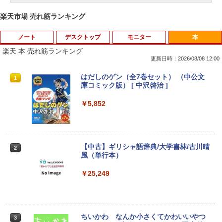
楽天市場 売れ筋ランキング
ノート
デスクトップ
モニター
本
楽天 本 売れ筋ランキング
更新日時：2026/08/08 12:00
【ノートPC用】【あんしん3ヶ月に延長
ポイント10倍 中古パソコン デスクトッ
アースドリームス 厳選おまかせモニター
はだしのゲン（全7巻セット） （中公文
1
1
1
1
保証】通常付属している30日の保証期間
プ Windows10【Windows 10 Pro 64Bit
21.5型〜27型ワイド 【HDMI対応 / FULL
庫コミック版） [ 中沢啓治 ]
が3ヶ月に延長されます。【単品購入・併
搭載】富士通 ESPRIMO D583シリーズ等
HD解像度】 大手メーカー液晶 (Dell/HP/
用不可※レビューキャンペーンは除く /
Celeron G1840 2.8G/4G/250GB/DVD-R
NEC等) テレワーク デュアルモニター S
￥5,852
ノートパソコン専用】
OM
witch PS4 PS5対応 【整備済み中古品】
￥1,000
￥9,980
￥6,470
【中古】ギリシャ語辞典/大学書林/古川晴
2
風（単行本）
おまかせ 中古ノートパソコン Windows
【中古】【箱付】 APPLE Mac mini A13
【お買い物マラソン限定価格】モニター
2
2
2
11 A4サイズ 15型以上 メーカー 富士通 N
47 (Late 2014) 【 macOS Monterey 12.
21.5インチ 100Hz FHD VAパネル スピー
￥25,249
EC 等 CPU Intel Cel 第6世代 メモリ4GB
7.6 / i7(3GHz) / メモリ:16GB / HDD:1.1
カー搭載 ブルーライト軽減 ノングレアタ
SSD128GB 無線LAN WPS office2搭載
2TB 】 【 中古 ビジネスホン パソコン
イプ 壁掛け対応 省スペース 角度調整 高
HDMI対応 送料無料 訳あり品
業務用 電話機 本体】
視野角 178° Adaptive-Sync対応 MAXZ
EN MJM22CH03-F100 2608mr
￥7,980
￥24,200
ちいかわ なんか小さくてかわいいやつ
3