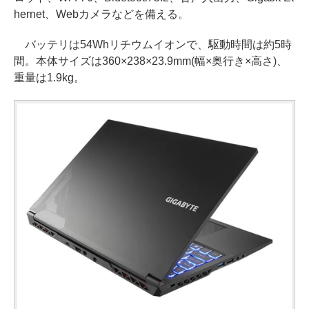
hernet、Webカメラなどを備える。
バッテリは54Whリチウムイオンで、駆動時間は約5時
間。本体サイズは360×238×23.9mm(幅×奥行き×高さ)、
重量は1.9kg。