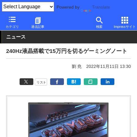
Powered by
Translate
PC Watch
パソコン/タブレット/スマートフォン
ゲーミングノー
カテゴリ
過去記事
検索
Impressサイト
ニュース
240Hz液晶搭載で15万円を切るゲーミングノート
劉 尭
2022年11月11日 13:30
リスト