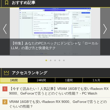
おすすめ記事
【2026年アップグレード版】AOKIMI ワイヤ
On My Road (Stadium ver.)
HUNTER×HUNTER モノクロ版 39 (ジャンプ
レスイヤホン bluetooth イヤホン V12 小型
コミックスDIGITAL)
by Amazon 炭酸水 ラベルレス 500ml ×24本
軽量 ブルートゥースHi-Fi 最大36時間再生 ぶ
強炭酸水 ペットボトル 500ミリリットル (Sm
￥250
るーとゅーす コードレス ENCノイズキャン
art Basic)
￥572
セリング 自動ペアリング Type-C充電 マイク
付き 防水 タッチ式音量調整 スポーツ/通勤/通
￥1,625
学/WEB会議(ホワイト)
BUGS LIFE
スーパーの裏でヤニ吸うふたり 9巻 (デジタル
￥1,964
【特集】あなたのPCスペックにドンピシャな「ローカル
版ビッグガンガンコミックス)
コカ・コーラ やかんの麦茶 from 爽健美茶 ラ
LLM」の選び方と快適化テク
ベルレス 650mlPET×24本
￥250
￥810
Xiaomi シャオミ REDMI Buds 8 Lite ワイヤ
￥2,009
●
●
●
●
●
レスイヤホン Bluetooth 5.4 ノイズキャンセ
リング ANC 36時間再生
アクセスランキング
￥3,480
1時間
24時間
1週間
1カ月
【今すぐ読みたい！人気記事】VRAM 16GBでも安いRadeon RX
9000、GeForceで言うとどのぐらいの性能？ - PC Watch
VRAM 16GBでも安いRadeon RX 9000、GeForceで言うとどの
ぐらいの性能？