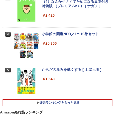
￥9,930
（4）なんか小さくてためになる豆本付き
特装版 （プレミアムKC） [ ナガノ ]
￥2,420
【期間限定破格金額！】新生活 新古品 W
HP ProDesk 400 G6 DM 【Core i5 1050
3
3
in11搭載 パソコンノートパソコンoffice
0T/メモリ16GB(DDR4)/SSD256GB(M.2
液晶モニター PCディスプレイ 23.8 24イ
3
付き 初心者向けノートPC 初期設定済 1
NVMe)/Win11Pro-64bit】【中古/送料無
ンチ 144Hz 1ms IPS フルHD ノングレア
5.6型 インテル高速CPU ランダムで発送
料】※沖縄・離島を除く
非光沢 ブルーライトカット HDMI VGA
メモリ4GB～ 高速SSD1TB 最大 フルHD
スピーカー内蔵 ヘッドホン端子 VESA対
小学館の図鑑NEO／1〜10巻セット
4
Webカメラ zoom 軽量薄型 無線 型番更
応 テレワーク 在宅勤務 法人向け オフィ
￥32,980
新で在庫処分
ス TERRA 2441W
￥25,300
￥9,980
￥9,999
【期間限定P15倍+最大10%OFFクーポ
4
ン】 【3年保証】HP PRODESK 400 G5
DM [新品SSD] SSD256GB メモリ8GB C
からだの厚みを薄くする [ 土屋元明 ]
中古ノートパソコン Core i3/i5選択可 Wi
ore i5 Windows 11 Pro 中古 アウトレッ
【楽天1位！保護レザーケース付き】【タ
5
4
4
ndows11 Pro WPS Office 2024付き メ
ト 返品 送料無料 中古デスクトップパソ
ッチ選択】 モバイルモニター 15.6インチ
モリ8GB SSD1TB 15.6型 テンキー ビジ
コン 中古パソコン デスクトップパソコン
ノングレア 非光沢 1080PフルHD コスパ
￥1,540
ネス 在宅勤務 学生向け 福袋2026
デスクトップ PC ミニPC OFFICE付き
高画質 デュアルモニター サブモニター
ポータブルモニター ゲーミングモニター
リモートワーク IPS Tpye-C/mini HDMI
￥11,900
￥37,400
pc ミニPC iPhone対応
楽天ランキングをもっと見る
￥9,999
【★最大100%ポイント】【大特価!訳あ
新品 VETESA 一体型デスクトップパソコ
5
5
Amazon売れ筋ランキング