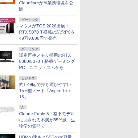
CloudflareがAI業務環境を公
開
ゲーミング
マウスがTGS 2026出展！
RTX 5070 Ti搭載の記念PCを
49万9,800円で発売
ゲーミング
認定再生メモリ採用のRTX
5080/5070 Ti搭載ゲーミング
PC、ユニットコムから
7
7
7
8
8
8
7
9
9
9
10
10
10
ビジネス
約1.49kgで持ち運びやすい
15.6型ノート「Aspire Lite
15」
AI
Claude Fable 5、格下モデル
Fクーポ
kstation Xeon E5-2643 v3 3.4GHz(12スレッ
付き】 モ
くん
「新入荷」美品 ノート
楽天1位★マラソン限定
学校ER 子どもの急
中古ノートパソコン
Acer モバイルモニター
【全巻】 TSUYOSHI
DELL｜デル スリム デスクトップパソコン Dell 
ノートパソコン
【楽天1位常連・超800
日本臨牀 増刊号「運
【1,000
阪急交通社
MS Office
に回される不満が85%減。生
カメラ搭
2GB 500GB(SSD) Quadro K5200 DVD-
15.6イ
版 セレク
パソコン ThinkPad X13
P2倍【クーポン利用で
病・けが、そのときど
DELL Latitude 5420
14インチ WUXGA
誰も勝てない、アイツ
ECS1250（Core Ultra 7/ メモリ 32GB/ 1TB SS
ThinkPad X13
冠獲得】黒/白 モニタ
動器エコー」2025年83
イント最大3
きく開いて
搭載｜中
物学の質問で
】ノートパ
s7 Pro 64bit 【中古】【20260625】
ルモニター
と鹿島
Gen 2超軽量高性能大容
実質10,999円】モバイ
う考え、どう動くか [
第11世代 Core i7
16:10 IPS 非光沢
には 1-31巻セット （裏
あり）- ブラック SAD70-GHM3J
Gen1/Gen2 第11世代
ー 21.5 / 23.8 / 24.5 /
巻増刊号12（12月発
元！】湾曲
行に最適な
コン Wind
パソコン
ングレア
Eコミック
量 第11世代Corei5日本
ルモニター 15.6インチ
関根一朗 ]
Windows11 Pro
NTSC 45% 60Hz
少年サンデーコミック
Corei5 1135G7日本語キ
27型 240Hz/200Hz
行) /日本臨牀/医学書/最
モニター 
バッグBOO
Office付
￥36,599
￥13,999
￥3,300
￥35,980
￥13,999
￥27,280
￥282,980
￥34,800
￥11,999
￥27,500
￥14,980
￥3,795
￥59,800
HBMの速さとSSDの大容量
128GB
D ディスプ
 [ 椿い
語キーボード13.3型
FHD IPS 薄型軽量
Office 2024付き メモ
7ms(GTG) 600g 超薄
ス） [ 丸山 恭右 ]
ーボード13.3型
/180Hz/165Hz/100Hz
新の診断と治療
レイ 24イ
通社 ]
G83 Core