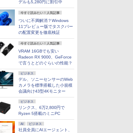
デルも5,280円に割引中
今すぐ読みたい！人気記事
ついに不満解消？Windows
11プレビュー版でタスクバー
の配置変更を徹底検証
今すぐ読みたい！人気記事
VRAM 16GBでも安い
Radeon RX 9000、GeForce
で言うとどのぐらいの性能？
ビジネス
デル、ソニーセンサーのWeb
カメラを標準搭載した小規模
会議向け43型4Kモニター
ビジネス
リンクス、6万2,800円で
Ryzen 5搭載のミニPC
AI
ビジネス
社員全員にAIエージェント、