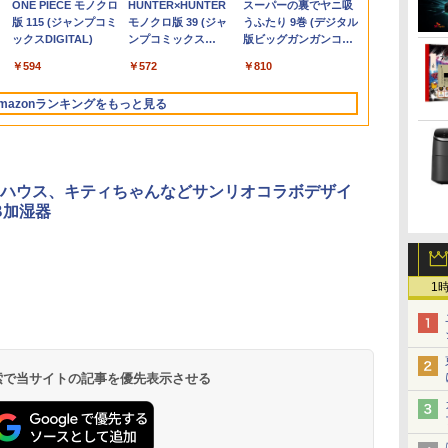
.
Anker Soundcore
見知らぬ糸
by Amazon 天然水
ONE PIECE モノクロ
【2026年アップグレ
On My Road
by Amazon 炭酸水
HUNTER×HUNTER
Xiaomi シャオミ
On My Road
【Amazon.co.jp限
スーパーの裏でヤニ吸
(〜
タ
SSD｜21.5型FHD液晶
VP227HF [21.45型 /フ
8GB/16GB
作より安定 4C/4T 最大
8GB SSD 256GB｜富
(HDMI)】 全2色 フル
メモリ8GB Cor
レイ コスパ 
づみ ]
Liberty 5 ディープブ
ラベルレス 2L×9本
版 115 (ジャンプコミ
ード版】AOKIMI ワ
(Stadium ver.)
ラベルレス 500ml
モノクロ版 39 (ジャ
REDMI Buds 8 Lite ワ
(Stadium ver.)
定】 伊藤園 磨かれ
うふたり 9巻 (デジタル
D
｜Windows 11 Pro｜
ルHD(1920×1080) /ワ
SSD256GB/512B 14型
3.7GHz Win11 Pro
士通 LIFEBOOK
HD 白色LEDバックラ
8世代 Microso
ニター サブモ
￥250
ルー
ックスDIGITAL)
イヤレスイヤホン
×24本 強炭酸水 ペッ
ンプコミックス
イヤレスイヤホン
て、澄みきった日本の
版ビッグガンガンコミ
付き
ト軽
Webカメラ内蔵｜WPS
イド /100Hz]
14インチ FHD
16GB+512GB SSD ミ
A5510｜中古 ノートパ
イト 広視野角
Office付き
ータブルモニ
￥1,117
￥250
￥250
bluetooth イヤホン
トボトル 500ミリリ
DIGITAL)
Bluetooth 5.4 ノイズ
水 2L 8本 ラベルレス [
ックス)
Office付属｜省スペー
1920x1080 Webカメラ
ニパソコン USB3.2×6
ソコン オフィス付き
PTFWLD-24W
Windows11 
ミングモニター 
￥14,990
￥594
￥1,964
￥1,625
￥572
￥3,480
￥998
￥810
V12 小型軽量 ブルー
ットル (Smart
キャンセリング ANC
ケース ] [ 水 ] [ ペット
応
ス一体型PC All-In-
日本語キーボード搭載
3画面 4K 高速
中古PC ノートPC｜テ
PTFBLD-24W プリン
Versapro V
C/mini HDMI
トゥースHi-Fi 最大
Basic)
36時間再生
ボトル ] [ 箱買い ] [ ス
ー
ONE「整備済み中古
薄型 軽量 初心者 学生
2.4G/5GWi-Fi BT4.2
ンキー WEBカメラ 内
ストン 23.8型 FHD 液
パソコン 中古 
応
mazonランキングをもっと見る
36時間再生 ぶるーと
トック ] [ 水分補給 ]
ラ
品」
ビジネス 初期設定済み
蔵 Bluetooth 15.6イン
晶モニター HDMI スピ
コン 中古ノー
ゅーす コードレス
 |
新モデル ホワイト ピ
チ 初期設定済み
ーカー内蔵 ディスプレ
SSD1TB メモ
ENCノイズキャンセ
ンク シルバー
イ モニター
リング 自動ペアリン
グ Type-C充電 マイ
ハウス、キティちゃんなどサンリオコラボデザイ
ク付き 防水 タッチ式
B加湿器
音量調整 スポーツ/通
勤/通学/WEB会議(ホ
ワイト)
1
 検索で当サイトの記事を優先表示させる