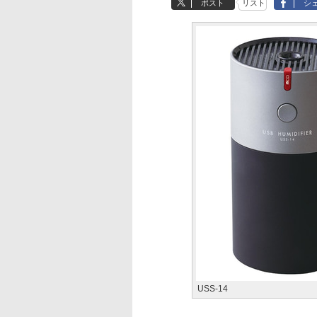
ポスト
リスト
シ
USS-14