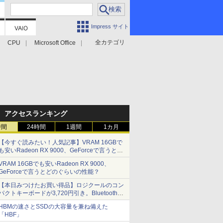
Impress サイト
全カテゴリ
CPU
Microsoft Office
アクセスランキング
時間
24時間
1週間
1カ月
【今すぐ読みたい！人気記事】VRAM 16GBで
も安いRadeon RX 9000、GeForceで言うとど
のぐらいの性能？ - PC Watch
VRAM 16GBでも安いRadeon RX 9000、
GeForceで言うとどのぐらいの性能？
【本日みつけたお買い得品】ロジクールのコン
パクトキーボードが3,720円引き。Bluetoothで3
台接続対応
HBMの速さとSSDの大容量を兼ね備えた
「HBF」