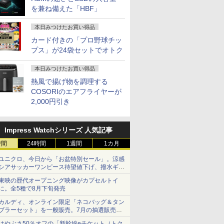
e i5 第
デュアルモ
FHD高解像度16GBメモ
1080P 高画質 プラグア
リ8GB/16GB
型 Adaptive-Sync
FHD1920x1080高解像
ゲーミングモニター
1080p 180
1185G7U
を兼ね備えた「HBF」
ft
ニター ポ
リ 新品SSD256GB 超軽
ンドプレイ 調整可能ス
SSD256GB/512GB選
HDR10 HDMI 1.4 USB-
度 最大16GBメモリ 新
1ms応答 pcモニター
MPRT 曲面
16GB SSD
ター ゲー
量 カメ
タンド搭載 USB-C PD
択可 14.1型 軽量 モバ
C PM141Wbmiuux
品SSD1TB 超軽量 カメ
パソコン モニター 非
パネル 30
13.3型 FH
本日みつけたお買い得品
NEC
Tpye-
ラ/HDMI/5GWIFI/Bluetooth
対応 ミニHDMI ノート
イル ビジネス 在宅勤
ラ/HDMI/5GWIFI/Bluetooth
光沢 スピーカー内蔵
スト比 Adap
1,920×1,
カード付きの「プロ野球チッ
M-7 ノート
 iPhone対
Office搭載 ノートパソ
PC スマホ ゲーム機対
務 学生向け
Office搭載 最新
HDR/Freesync/VESA
対応 HDR
ラ Thunde
プス」が24袋セットでオトク
PC パソ
コン 中古Windows11
応 ブラック Ingnok
MicrosoftOffice2024選
cocopar HG-238
HDMI×2
Bluetoot
トPC
送料無料
yn02d
択可ノートパソコン 中
ホン端子 K
指紋認証 
リ16GB
古Windows11 長期保証
H24S17P
古PC 中
本日みつけたお買い得品
TB
フィス付
熱風で揚げ物を調理する
COSORIのエアフライヤーが
2,000円引き
Impress Watchシリーズ 人気記事
時間
24時間
1週間
1カ月
ユニクロ、今日から「お盆特別セール」。涼感
シアサッカーワンピース待望値下げ、撥水ギア
ショーツは1990円に
東映の歴代オープニング映像がカプセルトイ
に。全5種で8月下旬発売
カルディ、オンライン限定「ネコバッグ＆タン
ブラーセット」を一般販売。7月の抽選販売の
当選無効分
はやぶさ50％オフの「新幹線eチケット（トク