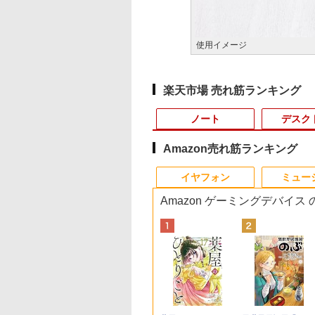
使用イメージ
楽天市場 売れ筋ランキング
ノート
デスク
Amazon売れ筋ランキング
10
10
10
1
1
1
1
2
2
2
2
イヤフォン
ミュー
Amazon ゲーミングデバイス
リム デスクトップパソコン Dell Slim
トパソコン
天1位常連・超800
臨牀 増刊号「運
【1,000円クーポン＋ポ
阪急交通社が考えた大
MS Office 2024 H&B
【中古】Apple アップ
【マラソン限定
HP フレームレス モニ
杖と剣のウィストリア
中古パソコン |
中古パソコン 一体型
【15%OFFクーポン
天は赤い河のほとり 
Ultra 7/ メモリ 32GB/ 1TB SSD/ Office
kPad X13
得】黒/白 モニタ
エコー」2025年83
イント最大31.5%還
きく開いて自立する旅
搭載｜中古ノートパソ
ル 純正 Magic
30%OFF】中古 HP
ター 23.8インチ P24v
（16） 【電子書籍】[
Panasonic | Let's
JDL（日本デジタル
KOORUI モニター 2
28巻完結セット【中
 SAD70-GHM3J
1/Gen2 第11世代
.5 / 23.8 / 24.5 /
刊号12（12月発
元！】湾曲ゲーミング
行に最適なショルダー
コン Windows11
Trackpad2 MJ2R2J/A
ProDesk 400 G5 DM
G4 IPSパネル フルHD
大森藤ノ ]
note CF-SZ6RDQVS
究所） BA6(Benny
インチ 22インチ 27
古】
ei5 1135G7日本語キ
 240Hz/200Hz
 /日本臨牀/医学書/最
モニター 液晶ディスプ
バッグBOOK [ 阪急交
Office付｜Dynabook
マジック トラックパッ
6GE69AV Core i3
HDMI VGA 中古モニタ
Windows11 | ノート
A6) Windows11
ンチ 100Hz 120Hz 
,800
,999
,500
￥14,980
￥3,795
￥59,800
￥11,980
￥16,800
￥7,700
￥594
￥17,980
￥17,800
￥10,980
￥19,500
ード13.3型
0Hz/165Hz/100Hz
診断と治療
レイ 24インチ フルHD
通社 ]
G83 Core i7 第11世代
ド2 タッチパッド
9100T 第9世代CPU メ
ー
PC | 一年保証 | 第7
Celeron 3965U
晶モニター VA/ IPS