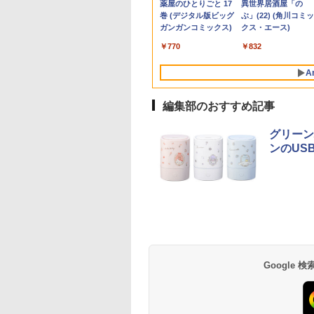
Anker Soundcore
BRUCE WAYNE feat.
by Amazon 天然水
薬屋のひとりごと 17
Anker Soundcore
BRUCE WAYNE feat
【Amazon.co.jp限
異世界居酒屋「の
1920x1080高解像
ミングモニター
1080p 180Hz 1ms
1185G7U メモリ
A1535 バッテリー内蔵
モリ8GB SSD128GB
| Core i5 7300U 2.6
2.2GHz メモリ8GB
ネル ゲーミングモニ
P42i (Bluetooth 6.1)
Flo Milli, ATL Jacob
ラベルレス 500ml
巻 (デジタル版ビッグ
P31i ピンク
Flo Milli, ATL Jacob
定】 い・ろ・は・す
ぶ」(22) (角川コミッ
最大16GBメモリ 新
s応答 pcモニター
MPRT 曲面1500R VA
16GB SSD 256GB
ワイヤレス Bluetooth
Windows11Home 1年
最大3.5)GHz |
500GB SSD128GB
ー サブモニター FH
【完全ワイヤレスイ
[Explicit]
×24本 富士山の天然
ガンガンコミックス)
[Explicit]
2L PET ラベルレス
クス・エース)
D1TB 超軽量 カメ
コン モニター 非
パネル 3000:1コントラ
13.3型 FHD
OS X 10.11以降 中古
保証 Bランク デスクト
MEM:8GB |
23.8インチ Office
WQHD ブルーライ
￥5,990
ヤホン/ウルトラノイ
水 バナジウム含有 水
×8本
MI/5GWIFI/Bluetooth
 スピーカー内蔵
スト比 Adaptive Sync
1,920×1,080 WEBカメ
ップパソコン【CA】
SSD:256GB(M.2
無線LAN 3ヶ月保証
減 フリッカーフリー
￥9,990
￥250
￥1,380
￥770
￥250
￥1,112
￥832
ズキャンセリング 3.5
ミネラルウォーター
ice搭載 最新
/Freesync/VESA
対応 HDR10対応
ラ Thunderbolt HDMI
中古デスクトップPC
SATA) | DVDマルチ |
wd2702 中古
HDMI ps5/switch対
/ マルチポイント接続
ペットボトル 静岡県
osoftOffice2024選
opar HG-238
HDMI×2、DP×1、イヤ
Bluetooth 無線 Wi-Fi
中古デスクトップパソ
無線LAN:あり |
フレームレス 風シリ
A
/ 最大40時間再生 / コ
産 500ミリリットル
ノートパソコン 中
ホン端子 KTC
指紋認証 整備済み 中
コン 中古パソコン 中古
WUXGA | Webカメ
ズ
ンパクト形状/持ち運
(Smart Basic)
ndows11 長期保証
H24S17P
古PC 中古パソコン オ
PC HPパソコン パソコ
内蔵 | Win11Pro64Bit
びに便利 / IP55 防塵
編集部のおすすめ記事
フィス付き
ンデスクトップ
ACアダプター付属
防水位規格/PSE技術
基準適合】パープル
グリーン
ンのUS
Google