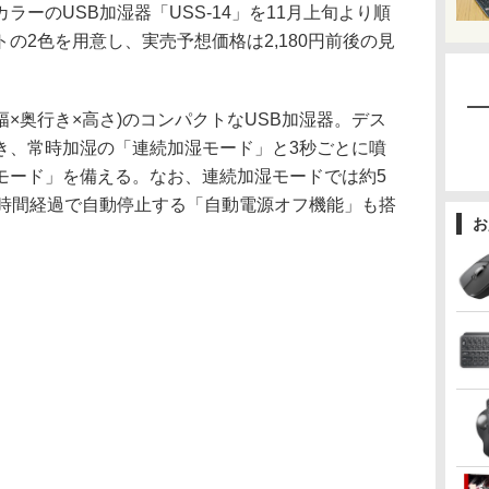
ラーのUSB加湿器「USS-14」を11月上旬より順
の2色を用意し、実売予想価格は2,180円前後の見
m(幅×奥行き×高さ)のコンパクトなUSB加湿器。デス
き、常時加湿の「連続加湿モード」と3秒ごとに噴
モード」を備える。なお、連続加湿モードでは約5
0時間経過で自動停止する「自動電源オフ機能」も搭
お