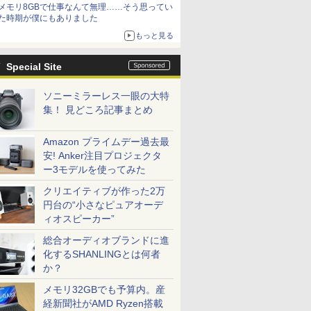
メモリ8GBで仕事なんて無理……そう思ってい
た時期が僕にもありました
もっと見る
Special Site
ソニーミラーレス一眼の大特
集！ 見どころ記事まとめ
Amazon プライムデー過去最
安! Anker注目プロジェクタ
ー3モデルを使ってみた
クリエイティブが作った2万
円台の“小さなピュアオーデ
ィオスピーカー”
総合オーディオブランドに進
化するSHANLINGとは何者
か？
メモリ32GBでも予算内。産
経新聞社がAMD Ryzen搭載