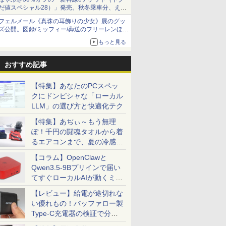
だ値スペシャル28）」発売。秋冬乗車分、えき
ねっと限定
フェルメール《真珠の耳飾りの少女》展のグッ
ズ公開。図録/ミッフィー/葬送のフリーレンほ
か、注目ブランドコラボが実現
もっと見る
おすすめ記事
【特集】あなたのPCスペッ
クにドンピシャな「ローカル
LLM」の選び方と快適化テク
【特集】あぢぃ～もう無理
ぽ！千円の闘魂タオルから着
るエアコンまで、夏の冷感グ
ッズ一挙紹介
【コラム】OpenClawと
Qwen3.5-9Bプリインで届い
てすぐローカルAIが動くミニ
PC「SER9 Pro」
【レビュー】給電が途切れな
い優れもの！バッファロー製
Type-C充電器の検証で分か
ったこと