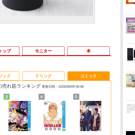
トップ
モニター
本
3
3
3
3
4
4
4
4
5
5
5
5
6
6
6
6
ジック
ドリンク
コミック
 の売れ筋ランキング
更新日時：2026/08/09 00:06
】
全
月次セール 【中古】B
【ポイント10倍 期間限
【エントリーで最大全
[新品][シャンフロ]シャ
新品ノートパソコン
【本日限定10％OFF】
IODATA モニター 27イ
ゼンリン電子住宅地図
MS Office 2024 H&B
【中古】Aランク Dell
[5%OFFクーポン 10日
施設基準パーフェクト
【1500円OF
hp Z840 Wor
【保護ケース
月刊少女野崎
研
4
ランク HP ProBook
定】HP ProOne 600
額ポイント還元｜8/11
ングリラ・フロンティ
VETESA Windows11
N150/3500Uよりコス
ンチ CF271EDW ADS
デジタウン 大阪府 大
搭載｜中古ノートパソ
OptiPlex 5090SFF 第
朝まで]【公式限定】
ブック 2026年度版 [
ン】【WEB
ドCPUx2基) 3
バイルモニター 
（18）特装
 |
イ
430G8 第11世代 i5
G6 All-in-One｜第10
まで】 ASUS｜エイス
ア (1-27巻 最新刊) + オ
Office 2024付き イン
パ最強【楽天1位連続
パネル フルHD HDMI
阪市生野区 202509
コン Windows11
11世代 i7 11700 メモリ
液晶ディスプレイ 23.8
一般社団法人日本施設
載&フルHD
ROM Window
ンチ モバイ
ト小冊子「堀
液
1135G7 メモリ16GB
世代Core i5-10500T｜
ース PCモニター Eye
リジナル収納BOX付 全
テルCeleron 第13世代
受賞】NIPOGI mini pc
Type-C 中古ディスプ
271160Z0W
Office付｜Core i5 第
16GB NVMe512GB
インチ ワイド 【付属
基準管理士協会 ]
ソコン 中古
スタンド ノ
編」付き （S
￥27,800
￥49,800
￥10,980
￥21,417
￥29,980
￥55,800
￥12,100
￥21,780
￥34,800
￥69,800
￥12,900
￥22,000
￥23,800
￥71,100
￥12,480
￥1,650
世代
パ
NVMe256GB Win11
16GBメモリ｜512GB
Care ブラック
巻セット
～第14世代 メモリ
AMD Ryzen 4300U 動
レ
10世代 以降 メモリ
DVDS Win11
ケーブル限定モデル
14インチ SSD
1080PフルH
スプレミアム）