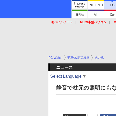
モバイルノート
NUC/小型パソコン
M
SSD
キーボード
マウス
PC Watch
半導体/周辺機器
その他
ニュース
Select Language
▼
静音で枕元の照明にもな