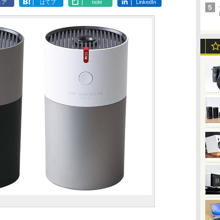
ェア
はてブ
note
LinkedIn