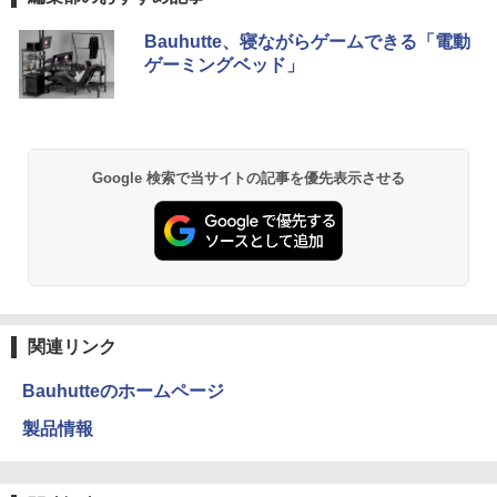
載 Windows11 Pro 日本語キーボード メ
Pro/インテル Core i5 14500T/メモリ:16
Anker Soundcore P40i オフホワイト
BRUCE WAYNE feat. Flo Milli, ATL Jacob
【Amazon.co.jp限定】 い・ろ・は・す 2L P
薬屋のひとりごと 17巻 (デジタル版ビッグガ
モリ 12GB SSD 128GB 256GB 512GB 1
GB/SSD:256GB)【デスクトップパソコ
￥12,980
Bauhutte、寝ながらゲームできる「電動
[Explicit]
ET ラベルレス ×8本
ンガンコミックス)
TB Webカメラ WiFi Bluetooth 選べる
ン】【送料無料】
ゲーミングベッド」
カラー 14型 薄型 軽量
￥7,990
￥250
￥1,112
￥770
￥139,500
￥29,800
Anker Soundcore P31i ブラック
BRUCE WAYNE feat. Flo Milli, ATL Jacob
by Amazon 天然水 ラベルレス 500ml ×24本
異世界居酒屋「のぶ」(22) (角川コミックス・
Google 検索で当サイトの記事を優先表示させる
[Explicit]
富士山の天然水 バナジウム含有 水 ミネラル
エース)
ウォーター ペットボトル 静岡県産 500ミリリ
￥5,990
ットル (Smart Basic)
￥250
￥832
￥1,380
Anker Soundcore Liberty 5 ミッドナイトブ
見知らぬ糸
ONE PIECE モノクロ版 115 (ジャンプコミッ
ラック
クスDIGITAL)
by Amazon 天然水ラベルレス 2L×9本
関連リンク
￥250
￥14,990
￥594
￥1,117
Bauhutteのホームページ
製品情報
【2026年アップグレード版】AOKIMI ワイヤ
On My Road (Stadium ver.)
HUNTER×HUNTER モノクロ版 39 (ジャンプ
レスイヤホン bluetooth イヤホン V12 小型
コミックスDIGITAL)
by Amazon 炭酸水 ラベルレス 500ml ×24本
軽量 ブルートゥースHi-Fi 最大36時間再生 ぶ
強炭酸水 ペットボトル 500ミリリットル (Sm
￥250