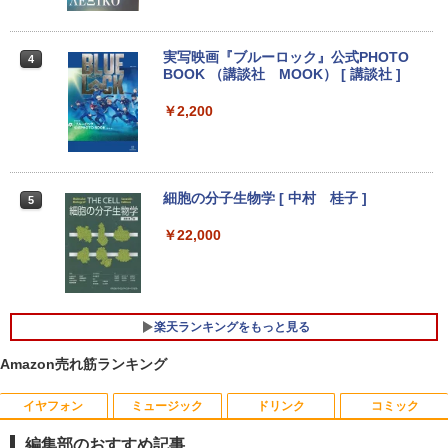
ャンス】GMKtec G5S ミニpc 【Intel N
光沢IPS パネル Type-C対応 miniHDMI V
【1500円OFFクーポン】【DVDドライブ
5095 DDR5 8GB 128GB SSD】mini pc
ESA対応 650g/889g 2色から選択可能 モ
3
&テンキー】ノートパソコン 中古パソコ
Windows11 Pro 超軽量 4コア/4スレッド
ニター サブディスプレイ テレワーク 在
ン 15.6インチ SSD256GB メモリ8GB C
2.9GHz ミニパソコン M.2 2242 SATA WI
宅勤務 UPERFECT
実写映画『ブルーロック』公式PHOTO
4
ore i3-8130U 第8世代 Microsoft Office
FI6 Bluetooth5.2 4K 2画面出力 デスク
BOOK （講談社 MOOK） [ 講談社 ]
付き Windows11 東芝 dynabook B65
トップPC NucBox みにpc 省エネ オフィ
￥8,999
ノートパソコン 中古 PC パソコン 中古ノ
ス
￥2,200
ートPC 最大SSD1TB 最大メモリ16GB
￥46,248
￥21,800
Yoothi 互換品 液晶 14.0インチ NEC LAV
4
IE N14 Slim N1455/HA N1455/HAL PC-
細胞の分子生物学 [ 中村 桂子 ]
N1455HAL 対応 FullHD 1920x1080 IPS
5
Office2024付き デスクトップPC デスク
LED LCD 液晶ディスプレイ 修理交換用
4
【★最大100%ポイント】【新生活応援・
トップ パソコン ビジネス 第14世代 core
液晶パネル
￥22,000
4
2026】【Office 2019 H&B】【カメラ×F
i7 第12世代 corei3 corei5 Windows11
HD】富士通 LIFEBOOK U939/第8世代 C
SSD 128GB～2TB メモリ8GB～32GB 2
￥9,800
ore i5/メモリ:8GB/M.2 SSD:256GB/512
年保証 安い 激安 オフィス業務 事務作業
GB/1TB/Wi-fi/Bluetooth/13.3型/HDMI/U
デスクワーク 動画視聴 おしゃれ 本体の
SB-C/USB3.1/パソコン 中古PC 中古ノー
み
楽天ランキングをもっと見る
トパソコン Windows11
【期間限定10%OFFクーポン 8/12 10時
5
￥45,700
まで】 ゲーミングモニター 24.5インチ F
Amazon売れ筋ランキング
￥25,800
HD 240Hz 1ms Fast IPSパネル HDMI2.0
×1 DP1.4×1 Adaptive Sync対応 フリッ
イヤフォン
ミュージック
ドリンク
コミック
カーフリー ブルーライトカット モニター
★レノボ / Lenovo ThinkCentre M70q
ディスプレイ MAXZEN MGM25IC04-F2
5
編集部のおすすめ記事
ノートパソコン 新品 14インチ Office搭
Tiny Gen 5 12TES7DK00 (Windows 11
40
5