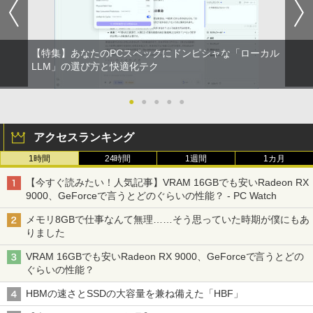
【特集】あなたのPCスペックにドンピシャな「ローカル
LLM」の選び方と快適化テク
●
●
●
●
●
アクセスランキング
1時間
24時間
1週間
1カ月
【今すぐ読みたい！人気記事】VRAM 16GBでも安いRadeon RX
9000、GeForceで言うとどのぐらいの性能？ - PC Watch
メモリ8GBで仕事なんて無理……そう思っていた時期が僕にもあ
りました
VRAM 16GBでも安いRadeon RX 9000、GeForceで言うとどの
ぐらいの性能？
HBMの速さとSSDの大容量を兼ね備えた「HBF」