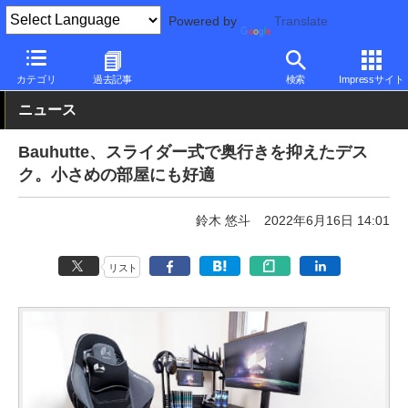
Powered by
Translate
PC Watch
半導体/周辺機器
デスク
カテゴリ
過去記事
検索
Impressサイト
ニュース
Bauhutte、スライダー式で奥行きを抑えたデス
ク。小さめの部屋にも好適
鈴木 悠斗
2022年6月16日 14:01
リスト