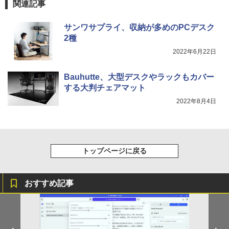
関連記事
るーとゅーす コードレス ENCノイズキャン
art Basic)
￥572
セリング 自動ペアリング Type-C充電 マイク
付き 防水 タッチ式音量調整 スポーツ/通勤/通
￥1,625
サンワサプライ、収納が多めのPCデスク
学/WEB会議(ホワイト)
2種
On My Road (Stadium ver.)
スーパーの裏でヤニ吸うふたり 9巻 (デジタル
￥1,964
2022年6月22日
版ビッグガンガンコミックス)
コカ・コーラ やかんの麦茶 from 爽健美茶 ラ
ベルレス 650mlPET×24本
￥250
￥810
Bauhutte、大型デスクやラックもカバー
Xiaomi シャオミ REDMI Buds 8 Lite ワイヤ
￥2,009
する大判チェアマット
レスイヤホン Bluetooth 5.4 ノイズキャンセ
リング ANC 36時間再生
2022年8月4日
￥3,480
トップページに戻る
おすすめ記事