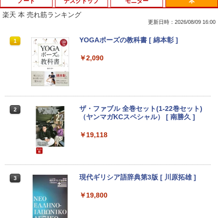
ノート
デスクトップ
モニター
本
楽天 本 売れ筋ランキング
更新日時：2026/08/09 16:00
8月5日限定10倍＆抽選10000P！｜2021
R309-Apple Mac mini A1347 1点 MacO
【中古良品】【安心保証】Princeton 21.
YOGAポーズの教科書 [ 綿本彰 ]
1
1
1
1
年モデル！高性能ノートパソコン Windo
S Catalina 10.15.7/CPU Core i5-4260U/
5型ワイドカラー液晶ディスプレイ PTF
ws11 富士通 LIFEBOOK A5511 第11世
メモリ 4GB/SATA 500GB intel HD Grap
WDE-22W / PTFBDE-22W ブラック/ ホ
￥2,090
代Celeron 6305U最大メモリ32GB 秒速
hics 5000 1536MB グラフィックス搭載
ワイト色 スピーカー搭載 プリンストン
起動新品SSD2TB テンキー内蔵 15.6型大
★送料無料【中古動作品】
画面 ノートパソコン中古 オフィス付き
￥4,050
Microsoftoffice2024可 送料無料 WIFI
￥6,480
￥15,120
ザ・ファブル 全巻セット(1-22巻セット)
2
（ヤンマガKCスペシャル） [ 南勝久 ]
アースドリームス 厳選おまかせモニター
2
中古パソコン | NEC | Mate MRL36L-5 |
21.5型〜27型ワイド 【HDMI対応 / FULL
2
Windows11 | デスクトップ | 一年保証 |
HD解像度】 大手メーカー液晶 (Dell/HP/
￥19,118
新古品ノートパソコン Intel Celeron Wi
第9世代 | Core i3 9100 3.6(〜最大4.2)G
NEC等) テレワーク デュアルモニター S
2
ndows11 Pro Office 2024付き メモリ16
Hz | MEM:8GB | SSD:256GB(新品) | DV
witch PS4 PS5対応 【整備済み中古品】
GB SSD512GB 12型/14型選択可 Blueto
Dマルチ | Win11Pro64bit
oth 無線LAN USB3.0 軽量 モバイル ビ
￥6,470
ジネス 在宅勤務 学生向け
￥15,000
現代ギリシア語辞典第3版 [ 川原拓雄 ]
3
￥21,980
￥19,800
【選べる2色 コスパ抜群】モバイルモニ
3
【エントリーでポイント100％還元のチ
ター 15.6インチ フルHD 100%sRGB 非
3