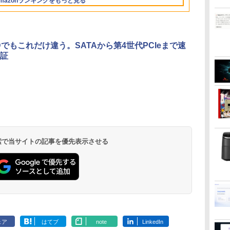
mazonランキングをもっと見る
36時間再生 ぶるーと
付き
ネス 大学生 プレゼント
ミニPC iPhone対応
ゅーす コードレス
学生向け
ENCノイズキャンセ
リング 自動ペアリン
グ Type-C充電 マイ
Dでもこれだけ違う。SATAから第4世代PCIeまで速
ク付き 防水 タッチ式
証
音量調整 スポーツ/通
勤/通学/WEB会議(ホ
ワイト)
by Amazon 天然水
ONE PIECE モノクロ
by Amazon 炭酸水
HUNTER×HUNTER
コカ・コーラ やかんの
スーパーの裏でヤニ吸
ラベルレス 2L×9本
版 115 (ジャンプコミ
ラベルレス 500ml
モノクロ版 39 (ジャ
麦茶 from 爽健美茶 ラ
うふたり 9巻 (デジタル
ックスDIGITAL)
×24本 強炭酸水 ペッ
ンプコミックス
ベルレス
版ビッグガンガンコミ
￥1,117
水
トボトル 500ミリリ
DIGITAL)
650mlPET×24本
ックス)
￥594
￥1,625
￥572
￥2,009
￥810
 検索で当サイトの記事を優先表示させる
ットル (Smart
Basic)
ェア
はてブ
note
LinkedIn