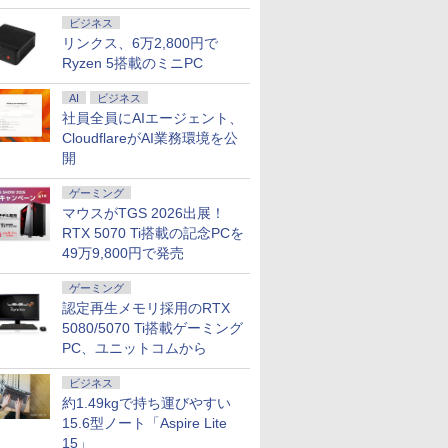
ビジネス
リンクス、6万2,800円で
Ryzen 5搭載のミニPC
AI
ビジネス
社員全員にAIエージェント、
CloudflareがAI業務環境を公
7
7
2
7
8
8
3
8
9
9
4
9
10
開
ゲーミング
マウスがTGS 2026出展！
RTX 5070 Ti搭載の記念PCを
49万9,800円で発売
FFクーポン】
17年モデル
発売！楽天1位！
魔法学 6
【 限定生産・特典つき
15.6インチ フルHD 中古美品
【エントリーでポイント
BenQ アイケアモニター
DIME (ダイム) 2026年
【中古】 マウスコンピュー
ミニPC Dell HP Lenovo 高
31.5型 曲面 湾曲率3000R フ
ROCKIN'ON JAPAN
【短納期】ノー
GMKtec GMK-K
メーカー在庫限り 
乙女ゲー世
ゲーミング
VDドライブ
EX 5070
40Hz ゲーミング
 ゆうな
】YUZURU2027 羽生
OMEN by HP 15-dc1000TX
100％還元のチャンス】
GW2486TC 23.8インチ フル
11月号 [雑誌] 【特集:
ター G-TUNE E5-165 Core
速CPU 第8世代 Corei3/i5-
ルHD 超薄型 スピーカー内蔵
(ロッキング・オン・ジ
新品 Office付き
32/1T-W11Pro(8
タルサイネージ LC
厳しい世界
認定再生メモリ採用のRTX
ートパソコン
型デスク 単体
5インチ 27イン
結弦カレンダー卓上版
ゲーミングPC / Windows11/
GMKtec G5S ミニpc 【Intel
HD IPS 100Hz USB Type-C
踊る大捜査線】
i7 12700H メモリ32GB
8500T 21インチモニター付き
HDMI対応 VGA対応 75HZ
ャパン) 2026年 10月号
Lenovo IdeaPad
大画面液晶4Kデ
国編】 0
￥124,800
SD256GB メモ
64bit 第8世代
[ 能登 直 ]
高性能 第8世代Core i7-
N5095 DDR5 8GB 128GB
65W給電 HDMI DP デイジー
SSD1TB GeForce RTX3060
二画面デュアル アウトレッ
1ms応答 MVAパネル フレー
8 15.6インチ FH
49型 | パブリ
籍】[ 三嶋
5080/5070 Ti搭載ゲーミング
￥2,750
￥63,990
￥46,248
￥31,788
￥1,300
￥99,000
￥21,980
￥31,800
￥1,080
￥114,800
￥85,000
￥924
i5 第10世代
モリー16GB 高速
z/120Hz/100Hz】
8750H/ 16GB/ 爆速NVMe式
SSD】mini pc Windows11
チェーン ノイズキャンセリ
15.6インチ WQHD 165Hz
ト オフィス付き 最新
ムレス 178°広視野角 液晶モ
AMD Ryzen 5 
イ 4K対応 電子
PC、ユニットコムから
ffice付き
 無線LAN 中古デ
ルHD VA/IPS 非
256GB-SSD + 2TB-HDD/
Pro 超軽量 4コア/4スレッド
ングマイク内蔵 USBハブ 輝
Windows11Pro E5-165-
MSOffice2024選択可
ニター モニター ディスプレ
16GB SSD 512
液晶モニター 液
ELL Vostro
コン 中古 パ
 2mm狭額縁 液
NVIDIA RTX 2070/ カメラ/
2.9GHz ミニパソコン M.2
度自動調整機能（B.I.
ADLABW11 ノートパソコン
Win11Pro メモリ最大16GB
イ D-subテレワーク 取立簡
Windows11 Micr
レイ 液晶パネル 
ビジネス
ートパソコン PC
証】1243177
ー パソコンモニ
無線/ Office付き/ Win11【中
2242 SATA WIFI6
Gen2） ブルーライト軽減プ
SSD1TB 中古パソコンデスク
単 ブルーライトカット PS4
Office 2024
インチ 会議用 4
約1.49kgで持ち運びやすい
ノートPC 中古
チルト/スピーカー
古ノートパソコン 中古パソ
Bluetooth5.2 4K 2画面出力
ラス フリッカーフリー スピ
トップパソコン ミニPC デル
XBOX Switch VESA対応 壁
料 1-3年保証【No
ー 49v デジタル
15.6型ノート「Aspire Lite
 メモリ16GB 中
コン 中古PC】税込送料無料
デスクトップPC NucBox み
ーカー付き 高さ調整 回転
掛け・アーム対応
15」
ル
当日発送
にpc 省エネ オフィス
（ピボット）