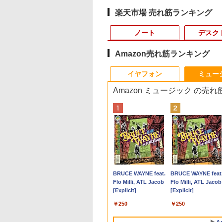
楽天市場 売れ筋ランキング
ノート
デスク
Amazon売れ筋ランキング
9
4
9
10
1
1
1
1
2
2
2
2
イヤフォン
ミュー
Amazon ミュージック の売
スコンピュー
 Lenovo 高
曲率3000R フ
KIN'ON JAPAN
【短納期】ノートパソコン
GMKtec GMK-K8 PLUS-
メーカー在庫限り NEC デジ
乙女ゲー世界はモブに
【期間限定破格金
送料無料 2017年モデル
中古24インチ液晶モニ
[新品]マッシュル-
MS限定クーポンあり
フィリップス（ディ
【楽天ブックス限定
【エントリー
-165 Core
rei3/i5-
スピーカー内蔵
ッキング・オン・ジ
新品 Office付き 可能
32/1T-W11Pro(8845HS)
タルサイネージ LCD-E498
厳しい世界です【共和
額！】新生活 新古品
DELL OPTIPLEX 5070
ター PHILIPS
MASHLE- (1-18巻 全
【Win11正式対応】
プレイ） 221S9A/11
典】今日もアゲてこ
100％還元の
リ32GB
ンチモニター付き
対応 75HZ
ン) 2026年 10月号
Lenovo IdeaPad Slim 3 Gen
大画面液晶4Kディスプレイ
国編】 02 【電子書
Win11搭載 パソコンノ
Micro 超小型デスク 単体
241B4L【中古】
巻) 全巻セット
Webカメラ&テンキ
[21.5型液晶ディス
ギャルせなちゃん(ギ
GMKtec G5S 
￥124,800
ce RTX3060
 アウトレッ
パネル フレー
8 15.6インチ FHD IPS液晶
49型 | パブリックディスプレ
籍】[ 三嶋 与夢 ]
ートパソコンoffice付
Windows11 64bit 第8世代
付き ノートパソコン
イ/1920×1080/HDMI
ルせなちゃんステッ
N5095 DDR5 
080
￥114,800
￥85,000
￥924
￥9,980
￥19,800
￥6,600
￥8,954
￥29,800
￥9,980
￥1,595
￥46,248
D 165Hz
 最新
視野角 液晶モ
AMD Ryzen 5 40 メモリ
イ 4K対応 電子看板 モニター
き 初心者向けノート
Core i3 メモリー16GB 高速
古 パソコン メモリ
D-Sub/スピーカー
ー) [ ウク ]
SSD】mini pc
Anker Soundcore
BRUCE WAYNE feat.
Anker Soundcore
BRUCE WAYNE feat
E5-165-
4選択可
 ディスプレ
16GB SSD 512GB
液晶モニター 液晶ディスプ
PC 初期設定済 15.6型
SSD240GB 無線LAN 中古デ
8GB 最大32GB 新品
り/5年間フル保証]
Pro 超軽量 4
P40i オフホワイト
Flo Milli, ATL Jacob
P31i ブラック
Flo Milli, ATL Jacob
ノートパソコン
モリ最大16GB
ワーク 取立簡
Windows11 Microsoft
レイ 液晶パネル オフィス 49
インテル高速CPU ラン
スクトップパソコン 中古 パ
SSD 256GB 高性能 
2.9GHz ミニパ
[Explicit]
[Explicit]
パソコンデスク
カット PS4
Office 2024 搭載可能 送料無
インチ 会議用 4k PCモニタ
ダムで発送 メモリ4GB
ソコン【30日保証】1243177
世代 Core i5搭載 DV
2242 SATA WIF
￥7,990
￥5,990
ミニPC デル
 VESA対応 壁
料 1-3年保証【NortonP】
ー 49v デジタル サイネージ |
～ 高速SSD1TB 最大
中古ノートパソコン
Bluetooth5.
￥250
￥250
応
フルHD Webカメラ
Windows11 Pro 店
デスクトップPC 
zoom 軽量薄型 無線 型
オススメ おまかせ 15
にpc 省エネ 