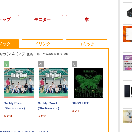
トップ
モニター
本
3
3
3
3
4
4
4
4
5
5
5
6
1
6
6
ジック
ドリンク
コミック
れ筋ランキング
更新日時：2026/08/08 06:06
!
ス
特
でポイント
【新品】【楽天1位！】
【楽天1位！保護レザー
パンク・ガーデニング
ミニPC Dell HP Lenovo 高
【中古】【極軽極薄】
Yoothi 互換品 液晶
ゲーム オブ ファミ
GMKtec GMK-K8 PLUS-
VETESA正規店 新品 ノ
Pixio PX279 Wave ゲ
[新品]新装版 動物のお
【1500円O
送料無料 20
☆240Hz新
8歳から始める
！
チャンス】
ノートパソコン 新品第
ケース付き】【タッチ
宣言 エコロジカルで型
速CPU 第8世代 Corei3/i5-
東芝 dynabook G83
13.3インチ HP
リア-家族戦記- 17
32/1T-W11Pro(8845HS)
ートパソコン セール
ーミングモニター
医者さん (1-12巻 全巻)
【テンキー+D
DELL OPTIPL
23.8インチ 2
【電子書籍】[
ー
プレ
ャ
ミニpc 【Intel
13世代CPU搭載ノート
選択】 モバイルモニタ
破りな庭園論 [ エリッ
8500T 21インチモニター付き
13.3型
Pavilion Aero 13-bg
【電子書籍】[ 山口
office付き windows11
240Hz Fast IPS 27イン
全巻セット
+カメラ】ノ
Micro 超小
モニター 24.
ぎ ]
￥124,800
 中
、
カ
8GB 128GB
PC Office付きノートパ
ー 15.6インチ ノングレ
ク・ルノワール ]
二画面デュアル アウトレッ
FHD(1920x1080)液晶
13z-bg 13-bg0000
ミコト ]
マウスセット PC 15.6
チ 白 パステル ブルー
15.6インチ S
Windows11 
チ
￥29,800
￥9,999
￥2,640
￥21,980
￥37,400
￥10,200
￥924
￥49,800
￥15,800
￥9,240
￥34,800
￥19,800
￥11,999
￥770
：あ
 Windows11
ソコン 初心者向け
ア 非光沢 1080Pフル
ト オフィス付き 最新
第11世代Core i5/
13z-bg000 13-bg0xxx
型 第12世代 Celeron
ピンク FHD かわいい
リ8GB Core 
Core i3 メ
【240Hz/144H
.
Anker Soundcore
On My Road
【2026年アップグレ
On My Road
Xiaomi シャオミ
BUGS LIFE
コア/4スレッド
Windows11 初期設定
HD コスパ 高画質 デュ
MSOffice2024選択可
16GB / SSD256GB /
13z-bg0xx 対応
N95 メモリ16GB
水色 ゲーム部屋 pcモ
Microsoft O
SSD240GB
1ms HDMI フ
Liberty 5 ミッドナイ
(Stadium ver.)
ード版】AOKIMI ワ
(Stadium ver.)
REDMI Buds 8 Lite ワ
第8
ソコン M.2
済 Webカメラ zoom
アルモニター サブモニ
Win11Pro メモリ最大16GB
Webカメラ内蔵 / USB
1920x1200 WUXGA
SSD512GB/1TB 安い
ニター ディスプレイ
Windows11 D
スクトップパソ
光沢 1ms応答
￥250
トブラック
イヤレスイヤホン
イヤレスイヤホン
D
I6
日本語キーボード 14.1
ター ポータブルモニタ
SSD1TB 中古パソコンデスク
Type-C / HDMI / 無線
IPS LED LCD 液晶ディ
格安 ラップトップ
ピクシオ
3590 中古ノ
ソコン【30日保
晶 pcモニタ
￥250
￥250
bluetooth イヤホン
Bluetooth 5.4 ノイズ
2 4K 2画面出力
型 Intel Celeron メモ
ー ゲーミングモニター
トップパソコン ミニPC デル
LAN Bluetooth /
スプレイ 修理交換用液
パソコン 中古
ター HDR/
￥14,990
￥1,964
￥3,480
V12 小型軽量 ブルー
キャンセリング ANC
長
NucBox み
リ8GB SSD1TB(最大)
リモートワーク IPS
Win11 Pro搭載 /Office
晶パネル
PC SSD1TB
内蔵 kksmart
トゥースHi-Fi 最大
36時間再生
.6
オフィス
大容量バッテリービジ
Tpye-C/mini HDMI pc
2024 H&B / Aランク
古パソコン デ