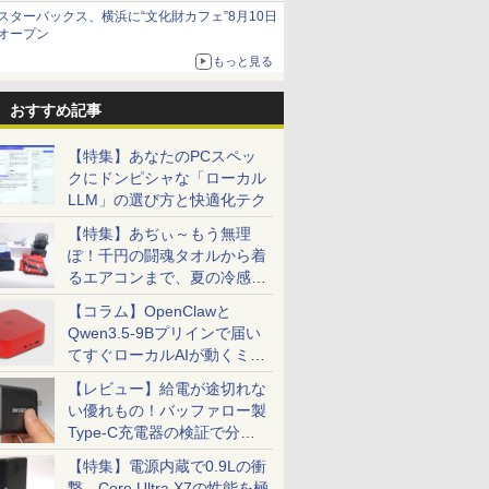
当選無効分
スターバックス、横浜に“文化財カフェ”8月10日
オープン
もっと見る
おすすめ記事
【特集】あなたのPCスペッ
クにドンピシャな「ローカル
LLM」の選び方と快適化テク
【特集】あぢぃ～もう無理
ぽ！千円の闘魂タオルから着
るエアコンまで、夏の冷感グ
ッズ一挙紹介
【コラム】OpenClawと
Qwen3.5-9Bプリインで届い
てすぐローカルAIが動くミニ
PC「SER9 Pro」
【レビュー】給電が途切れな
い優れもの！バッファロー製
Type-C充電器の検証で分か
ったこと
【特集】電源内蔵で0.9Lの衝
撃。Core Ultra X7の性能を極