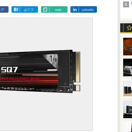
ェア
はてブ
note
LinkedIn