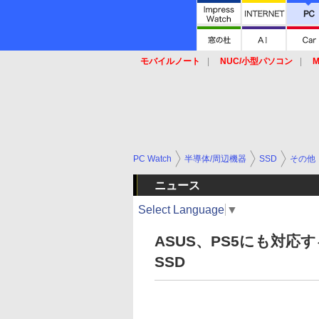
モバイルノート
NUC/小型パソコン
M
SSD
キーボード
マウス
PC Watch
半導体/周辺機器
SSD
その他
ニュース
Select Language
▼
ASUS、PS5にも対応する
SSD