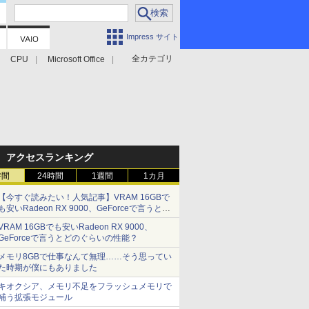
Impress サイト
全カテゴリ
CPU
Microsoft Office
アクセスランキング
時間
24時間
1週間
1カ月
【今すぐ読みたい！人気記事】VRAM 16GBで
も安いRadeon RX 9000、GeForceで言うとど
のぐらいの性能？ - PC Watch
VRAM 16GBでも安いRadeon RX 9000、
GeForceで言うとどのぐらいの性能？
メモリ8GBで仕事なんて無理……そう思ってい
た時期が僕にもありました
キオクシア、メモリ不足をフラッシュメモリで
補う拡張モジュール