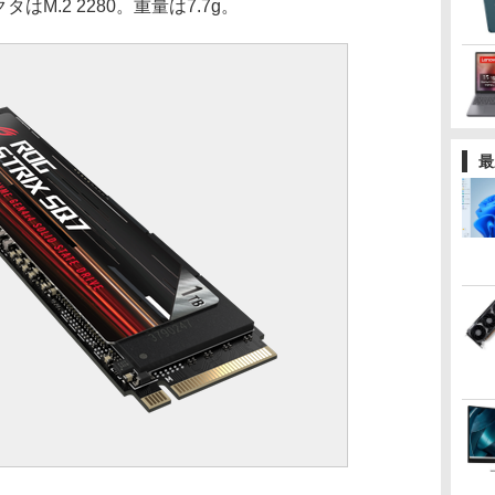
M.2 2280。重量は7.7g。
最