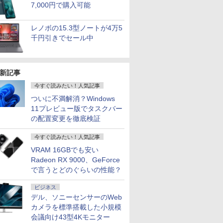
7,000円で購入可能
レノボの15.3型ノートが4万5
千円引きでセール中
新記事
今すぐ読みたい！人気記事
ついに不満解消？Windows
11プレビュー版でタスクバー
の配置変更を徹底検証
今すぐ読みたい！人気記事
VRAM 16GBでも安い
Radeon RX 9000、GeForce
で言うとどのぐらいの性能？
ビジネス
デル、ソニーセンサーのWeb
カメラを標準搭載した小規模
会議向け43型4Kモニター