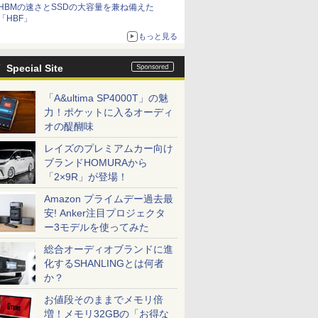
HBMの速さとSSDの大容量を兼ね備えた
「HBF」
もっと見る
Special Site
「A&ultima SP4000T」の魅
力！ポケットに入るオーディ
オの醍醐味
レイズのプレミアムカー向け
ブランドHOMURAから
「2×9R」が登場！
Amazon プライムデー過去最
安! Anker注目プロジェクタ
ー3モデルを使ってみた
総合オーディオブランドに進
化するSHANLINGとは何者
か？
お値段そのままでメモリ倍
増！メモリ32GBの「お得な