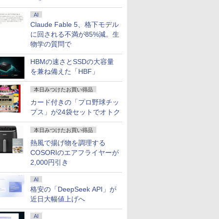
AI
Claude Fable 5、格下モデル
に回される不満が85%減。生
物学の質問で
HBMの速さとSSDの大容量
を兼ね備えた「HBF」
本日みつけたお買い得品
カード付きの「プロ野球チッ
プス」が24袋セットでオトク
本日みつけたお買い得品
熱風で揚げ物を調理する
COSORIのエアフライヤーが
2,000円引き
AI
格安の「DeepSeek API」が
近日大幅値上げへ
AI