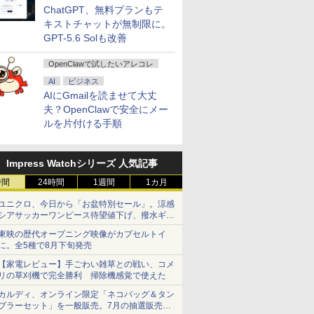
ChatGPT、無料プランもテ
キストチャットが無制限に。
GPT-5.6 Solも改善
OpenClawで試したいアレコレ
AI
ビジネス
AIにGmailを読ませて大丈
夫？OpenClawで安全にメー
ルを片付ける手順
Impress Watchシリーズ 人気記事
時間
24時間
1週間
1カ月
ユニクロ、今日から「お盆特別セール」。涼感
シアサッカーワンピース待望値下げ、撥水ギア
ショーツは1990円に
東映の歴代オープニング映像がカプセルトイ
に。全5種で8月下旬発売
【家電レビュー】手ごわい雑草との戦い、コメ
リの草刈機で完全勝利 掃除機感覚で使えた
カルディ、オンライン限定「ネコバッグ＆タン
ブラーセット」を一般販売。7月の抽選販売の