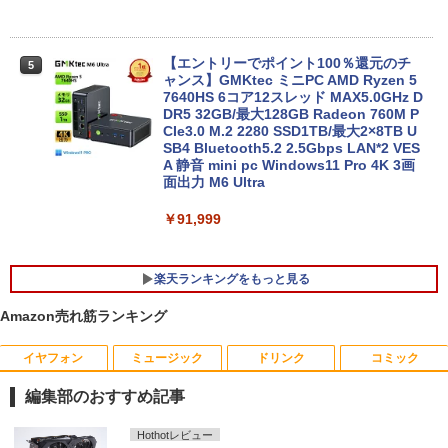
2｜10.5インチ｜タッチ対応 PixelSense
｜第8世代 Core m3-8100Y｜メモリ8GB
｜高速128GB SSD｜Win 11 & Office 20
19｜軽量モバイルタブレットPC｜プラチ
【エントリーでポイント100％還元のチ
5
ナ｜本体のみ｜キーボードなし
ャンス】GMKtec ミニPC AMD Ryzen 5
7640HS 6コア12スレッド MAX5.0GHz D
DR5 32GB/最大128GB Radeon 760M P
￥22,800
CIe3.0 M.2 2280 SSD1TB/最大2×8TB U
SB4 Bluetooth5.2 2.5Gbps LAN*2 VES
A 静音 mini pc Windows11 Pro 4K 3画
面出力 M6 Ultra
￥91,999
楽天ランキングをもっと見る
Amazon売れ筋ランキング
イヤフォン
ミュージック
ドリンク
コミック
アースドリームス 厳選おまかせモニター
【3千円以上送料無料】夏目友人帳 1-33
1
1
21.5型〜27型ワイド 【HDMI対応 / FULL
巻セット
編集部のおすすめ記事
HD解像度】 大手メーカー液晶 (Dell/HP/
NEC等) テレワーク デュアルモニター S
￥19,404
Anker Soundcore P40i オフホワイト
BRUCE WAYNE feat. Flo Milli, ATL Jacob
【Amazon.co.jp限定】 い・ろ・は・す 2L P
薬屋のひとりごと 17巻 (デジタル版ビッグガ
witch PS4 PS5対応 【整備済み中古品】
Hothotレビュー
[Explicit]
ET ラベルレス ×8本
ンガンコミックス)