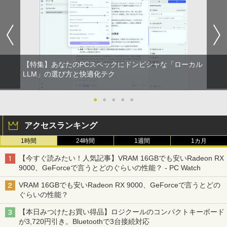
【特集】あなたのPCスペックにドンピシャな「ローカル
LLM」の選び方と快適化テク
●
●
●
●
●
アクセスランキング
1時間
24時間
1週間
1カ月
【今すぐ読みたい！人気記事】VRAM 16GBでも安いRadeon RX
9000、GeForceで言うとどのぐらいの性能？ - PC Watch
VRAM 16GBでも安いRadeon RX 9000、GeForceで言うとどの
ぐらいの性能？
【本日みつけたお買い得品】ロジクールのコンパクトキーボード
が3,720円引き。Bluetoothで3台接続対応