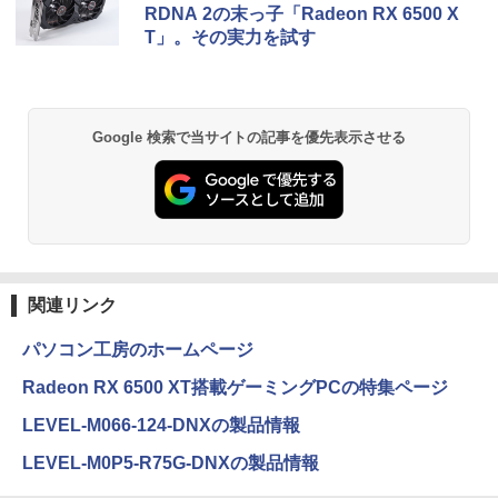
RDNA 2の末っ子「Radeon RX 6500 X
￥7,990
￥6,470
T」。その実力を試す
￥250
￥1,112
￥770
「こうして日本人だけが騙される」マス
2
コミが報じない「国際政治
【お買い物マラソン限定価格】モニター
2
Anker Soundcore P31i ブラック
BRUCE WAYNE feat. Flo Milli, ATL Jacob
by Amazon 天然水 ラベルレス 500ml ×24本
異世界居酒屋「のぶ」(22) (角川コミックス・
21.5インチ 100Hz FHD VAパネル スピー
￥2,970
Google 検索で当サイトの記事を優先表示させる
[Explicit]
富士山の天然水 バナジウム含有 水 ミネラル
エース)
カー搭載 ブルーライト軽減 ノングレアタ
ウォーター ペットボトル 静岡県産 500ミリリ
￥5,990
イプ 壁掛け対応 省スペース 角度調整 高
ットル (Smart Basic)
￥250
￥832
視野角 178° Adaptive-Sync対応 MAXZ
EN MJM22CH03-F100 2608mr
￥1,380
筋肉 脳 血管 腸 骨 5つの力が毎日高ま
3
￥9,930
る！ 鎌田式長生き常備菜 [ 鎌田 實 ]
Anker Soundcore Liberty 5 ミッドナイトブ
On My Road (Stadium ver.)
ONE PIECE モノクロ版 115 (ジャンプコミッ
ラック
クスDIGITAL)
by Amazon 天然水ラベルレス 2L×9本
￥1,694
￥250
関連リンク
￥14,990
￥594
￥1,117
液晶モニター PCディスプレイ 23.8 24イ
3
ンチ 144Hz 1ms IPS フルHD ノングレア
パソコン工房のホームページ
非光沢 ブルーライトカット HDMI VGA
スピーカー内蔵 ヘッドホン端子 VESA対
アーティストのための人体解剖学 ドロー
4
Radeon RX 6500 XT搭載ゲーミングPCの特集ページ
応 テレワーク 在宅勤務 法人向け オフィ
【2026年アップグレード版】AOKIMI ワイヤ
On My Road (Stadium ver.)
HUNTER×HUNTER モノクロ版 39 (ジャンプ
イング フォーム＆ポーズ [ Tom Fox ]
ス TERRA 2441W
レスイヤホン bluetooth イヤホン V12 小型
コミックスDIGITAL)
by Amazon 炭酸水 ラベルレス 500ml ×24本
LEVEL-M066-124-DNXの製品情報
軽量 ブルートゥースHi-Fi 最大36時間再生 ぶ
強炭酸水 ペットボトル 500ミリリットル (Sm
￥250
￥5,500
るーとゅーす コードレス ENCノイズキャン
art Basic)
￥9,999
￥572
LEVEL-M0P5-R75G-DNXの製品情報
セリング 自動ペアリング Type-C充電 マイク
付き 防水 タッチ式音量調整 スポーツ/通勤/通