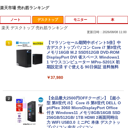
楽天市場 売れ筋ランキング
ノート
デスクトップ
モニター
本
楽天 デスクトップ 売れ筋ランキング
更新日時：2026/08/08 11:00
【法人限定】バッファロー WLE-OP-AC
【マラソンセール期間中ポイント5倍】中
1
1
12C2 WLE-OP-AC12C後継品 エアステ
古デスクトップパソコン Core i7 第9世代
ーション プロ用 12V ACアダプター
メモリ16GB M.2 SSD512GB DVD-ROM
DisplayPort DVI 省スペース Windows1
1 マウスコンピューター MPro-S201X 初
￥3,570
期設定済 すぐ使える 90日保証 送料無料
￥37,980
中古ノートパソコン 訳あり パナソニック
2
Let's note SZ6 Core i5 Windows11 Pro
Office 2024付き メモリ4GB/8GB選択可
SSD256GB/512GB/1TB選択可 12型 無
【全品最大2500円OFFクーポン】【超小
2
線LAN HDMI 軽量 モバイル ビジネス 在
型 第8世代 i5】 Core i5 第8世代 DELL O
宅勤務 学生向け
ptiPlex 3060 MicroDisplayPort Office
付き Windows11 メモリ8GB/16GB SSD
256GB/512GB/ 1TB HDMI 2画面同時出
￥12,980
力 WIFI USB3.0 ミニPC 本体 デスクトッ
プパソコン 中古 パソコン