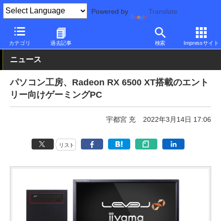
Powered by
Translate
PC Watch
パソコン/タブレット/スマートフォン
ゲーミングパソ
カテゴリ
過去記事
検索
Impressサイト
ニュース
パソコン工房、Radeon RX 6500 XT搭載のエント
リー向けゲーミングPC
宇都宮 充
2022年3月14日 17:06
リスト