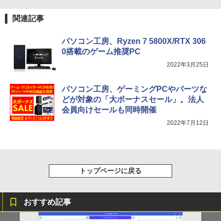
￥1,625
学/WEB会議(ホワイト)
ROCKIN'ON JAPAN (ロッキング・オ
【楽天1位！保護レザーケース付き】【タ
関連記事
BUGS LIFE
スーパーの裏でヤニ吸うふたり 9巻 (デジタル
5
4
￥1,964
ン・ジャパン) 2026年 10月号
ッチ選択】 モバイルモニター 15.6インチ
版ビッグガンガンコミックス)
コカ・コーラ やかんの麦茶 from 爽健美茶 ラ
ノングレア 非光沢 1080PフルHD コスパ
ベルレス 650mlPET×24本
￥250
パソコン工房、Ryzen 7 5800X/RTX 306
高画質 デュアルモニター サブモニター
￥1,080
￥810
0搭載のゲーム推奨PC
ポータブルモニター ゲーミングモニター
Xiaomi シャオミ REDMI Buds 8 Lite ワイヤ
￥2,009
リモートワーク IPS Tpye-C/mini HDMI
レスイヤホン Bluetooth 5.4 ノイズキャンセ
2022年3月25日
pc ミニPC iPhone対応
リング ANC 36時間再生
￥9,999
￥3,480
パソコン工房、ゲーミングPCやパーツな
どが対象の「大ボーナスセール」。法人
会員向けセールも同時開催
HP P224 LED液晶モニター 21.5インチワ
2022年7月12日
5
イド 薄型 液晶ディスプレイ 1920×1080
（フルHD）白色LEDバックライト IPSパ
ネル 非光沢 ノングレア ディスプレイポ
ート HDMI VGA PS4 switch 対応 スイッ
チ VESA準拠【中古】
トップページに戻る
￥5,600
おすすめ記事