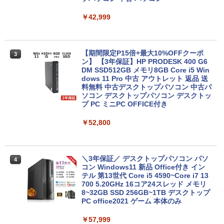
￥42,999
【ポイント10倍 期間限定】dynabook K
3
70 第11世代 intel N4500 10.1型 高精細 I
PSノングレア 無音ファンレス Wi-Fi 6 W
EBカメラ 初期設定済み すぐ使える Win
dows 11 頑丈設計 2in1 タブレットPC
【期間限定P15倍+最大10%OFFクーポ
3
(タッチペン非付属)【整備済み中古品】
ン】 【3年保証】HP PRODESK 400 G6
DM SSD512GB メモリ8GB Core i5 Win
dows 11 Pro 中古 アウトレット 返品 送
￥16,700
料無料 中古デスクトップパソコン 中古パ
ソコン デスクトップパソコン デスクトッ
プ PC ミニPC OFFICE付き
【1500円OFFクーポン】【テンキー&Wi
4
￥52,800
-Fi】ノートパソコン 15.6インチ SSD128
GB メモリ8GB Core i3 第8世代 Micros
oft Office付き Windows11 Lenovo Thi
nkpad L580 中古ノートパソコン PC パ
ソコン 中古ノートPC 中古PC SSD1TB
＼3年保証／ デスクトップパソコン パソ
4
メモリ16GB 中古パソコン レノボ
コン Windows11 新品 Office付き イン
テル 第13世代 Core i5 4590~Core i7 13
700 5.20GHz 16コア24スレッド メモリ
￥21,800
8~32GB SSD 256GB~1TB デスクトップ
PC office2021 ゲーム 本体のみ
￥57,999
【中古パソコン】Microsoft Surface Go
5