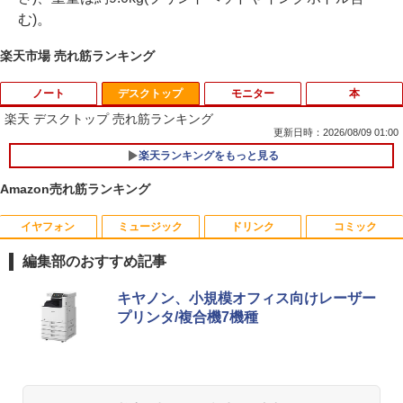
む)。
楽天市場 売れ筋ランキング
ノート
デスクトップ
モニター
本
楽天 デスクトップ 売れ筋ランキング
更新日時：2026/08/09 01:00
楽天ランキングをもっと見る
【期間限定破格金額！】新生活 新古品 W
1
in11搭載 パソコンノートパソコンoffice
Amazon売れ筋ランキング
付き 初心者向けノートPC 初期設定済 1
5.6型 インテル高速CPU ランダムで発送
メモリ4GB～ 高速SSD1TB 最大 フルHD
イヤフォン
ミュージック
ドリンク
コミック
【お買い物マラソ開催中！P最大31.5%還
魔王城の料理番 〜コワモテ魔族ばかりだ
1
1
Webカメラ zoom 軽量薄型 無線 型番更
元】五年保証 白 モバイルモニター 15.6
けど、ホワイトな職場です〜 6巻 【電
新で在庫処分
編集部のおすすめ記事
インチ FHD 1920×1080 1080P Fast IPS
子書籍】[ ワイエム系 ]
パネル PU保護カバー付き 非光沢 1200:1
￥12,980
Anker Soundcore P42i (Bluetooth 6.1)【完
BRUCE WAYNE feat. Flo Milli, ATL Jacob
by Amazon 天然水 ラベルレス 500ml ×24本
薬屋のひとりごと 17巻 (デジタル版ビッグガ
高コントラスト 超軽量 640g スピーカー
キヤノン、小規模オフィス向けレーザー
￥792
全ワイヤレスイヤホン/ウルトラノイズキャン
[Explicit]
富士山の天然水 バナジウム含有 水 ミネラル
ンガンコミックス)
内蔵 Type-C/HDMI 接続 PS5/Switch/PC/
プリンタ/複合機7機種
セリング 3.5 / マルチポイント接続 / 最大40時
ウォーター ペットボトル 静岡県産 500ミリリ
スマホ対応 MFP156T1F
間再生 / コンパクト形状/持ち運びに便利 / IP5
ットル (Smart Basic)
￥250
￥770
5 防塵防水位規格/PSE技術基準適合】パープ
NEC VKL24X-4 15.6インチ Core i3 メモ
2
￥8,999
【送料無料】現代法律実務の諸問題 令和
2
ル
￥1,380
リ8GB SSD 256GB Office付き Webカメ
7年度研修版／日本弁護士連合会
ラ テンキー Windows11 ノートパソコン
￥9,990
中古パソコン