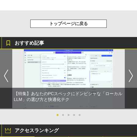
] [ 水分補給 ]
ッカーレス 24.5型 FullHD ブルーライト
￥8,700
【ランキング1位！】新品 ノートパソコ
カット ノングレア HDMI Adaptive-Sync
5
￥998
ン VETESA Intel Celeron 6500Y メモリ
ブラック MAXZEN MGM25IC03 マクス
Xiaomi シャオミ REDMI Buds 8 Lite ワイヤ
ー:8GB SSD:1TB最大 15.6インチ 15.6型
ゼン
レスイヤホン Bluetooth 5.4 ノイズキャンセ
トップページに戻る
フルHD液晶 テンキー付き 日本語キーボ
リング ANC 36時間再生
ードwindows11搭載 office2024付き 初
￥11,980
期設定済 IPS広視野角 無線機能 超軽量 P
￥3,480
C パソコン テレワーク応援
おすすめ記事
￥45,980
【16%OFF！8/11 1:59まで】AOPEN ゲ
5
ーミングモニター 23.8インチ IPS フル
HD 非光沢 200Hz (144Hz 165Hz 対応) 0.
5ms sRGB 99% AMD FreeSync Premiu
m HDR10 HDMI 2.0 DisplayPort 1.2 ス
ピーカー・ヘッドフォン端子搭載 ゼロフ
レーム スピーカー搭載 VESA 24KG3YX1
bmipx
【特集】あなたのPCスペックにドンピシャな「ローカル
LLM」の選び方と快適化テク
￥14,980
●
●
●
●
●
アクセスランキング