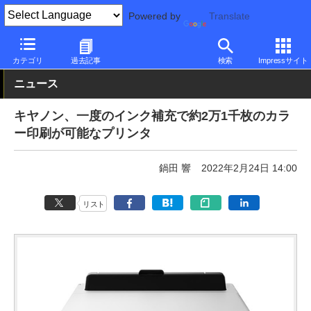
Powered by
Translate
PC Watch
半導体/周辺機器
インクジェットプリンタ/複合機
キ
カテゴリ
過去記事
検索
Impressサイト
ニュース
キヤノン、一度のインク補充で約2万1千枚のカラ
ー印刷が可能なプリンタ
鍋田 響
2022年2月24日 14:00
リスト