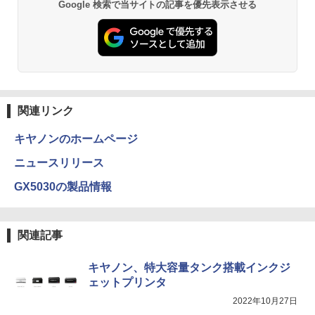
BRUCE WAYNE feat. Flo Milli, ATL Jacob
異世界居酒屋「のぶ」(22) (角川コミックス・
Google 検索で当サイトの記事を優先表示させる
￥8,030
[Explicit]
エース)
【Amazon.co.jp限定】 い・ろ・は・す 2L P
Yoothi 互換品 液晶 13.3インチ Lenovo
2
￥14,800
ET ラベルレス ×8本
ThinkPad L13 Gen 3 21B3 21B4 21B9
Anker Soundcore P31i ピンク
￥250
￥832
21BA 対応 1920x1200 WUXGA IPS LED
￥1,112
LCD 液晶ディスプレイ 修理交換用液晶
￥5,990
パネル
【3千円以上送料無料】就業規則の法律実
3
【★最大100%ポイント】【フルHD×WE
3
務／石嵜信憲／平井彩
Bカメラ】東芝 G83/第8世代 Core i5/メ
見知らぬ糸
ONE PIECE モノクロ版 115 (ジャンプコミッ
￥9,800
モリ:8GB/16GB/SSD:256GB/512GB/1T
クスDIGITAL)
by Amazon 天然水ラベルレス 2L×9本
￥8,140
関連リンク
B/13.3型液晶/Wi-fi/Bluetooth/USB3.1/T
￥250
ype-C/HDMI/中古PC 中古ノートパソコ
Anker Soundcore Liberty 5 ディープブルー
￥594
￥1,117
ン Windows11 Win11正式対応
キヤノンのホームページ
【楽天1位 10.5/11インチ 小型 軽量】モ
3
￥14,990
バイルモニター 10.5インチ 11インチ フ
￥26,800
ニュースリリース
ルHD 1080P 100%sRGB 400cd/m? 光沢
ちいかわ なんか小さくてかわいいやつ
4
IPS パネル 色鮮やか 265g 超軽量 Type-
On My Road (Stadium ver.)
HUNTER×HUNTER モノクロ版 39 (ジャンプ
（4）なんか小さくてためになる豆本付き
GX5030の製品情報
C対応 miniHDMI モニター 持ち運び サブ
コミックスDIGITAL)
by Amazon 炭酸水 ラベルレス 500ml ×24本
特装版 （プレミアムKC） [ ナガノ ]
ディスプレイ ミニPC対応 3年保証 EVICI
強炭酸水 ペットボトル 500ミリリットル (Sm
￥250
HP ProBook 450 G6 15.6型大画面フルH
V
4
art Basic)
【2026年アップグレード版】AOKIMI ワイヤ
￥572
￥2,420
D テンキー 8世代Core i5-8265U NVMeS
レスイヤホン bluetooth イヤホン V12 小型
関連記事
SD512GB メモリ16GB Webカメラ内蔵
軽量 ブルートゥースHi-Fi 最大36時間再生 ぶ
￥10,999
￥1,625
Type-C 指紋認証 HDMI Office Windows
るーとゅーす コードレス ENCノイズキャン
11 送料無料 中古ノートパソコン
セリング 自動ペアリング Type-C充電 マイク
On My Road (Stadium ver.)
スーパーの裏でヤニ吸うふたり 9巻 (デジタル
キヤノン、特大容量タンク搭載インクジ
【最大3％OFF】 【中古】 送料無料 ワイ
5
付き 防水 タッチ式音量調整 スポーツ/通勤/通
版ビッグガンガンコミックス)
ド版 俺たちのフィールド 全18巻 村枝賢
【Amazon.co.jp限定】 伊藤園 磨かれて、澄
ェットプリンタ
￥39,600
学/WEB会議(ホワイト)
【期間限定5%OFFクーポン 8/12 10時ま
一 中古コミック 漫画 全巻セット マンガ
みきった日本の水 2L 8本 ラベルレス [ ケース
4
￥250
2022年10月27日
で】 ゲーミングモニター モニター 24.5
【中古】
] [ 水 ] [ ペットボトル ] [ 箱買い ] [ ストック
￥810
￥1,964
インチ 24インチ 180Hz 180hz FHD フリ