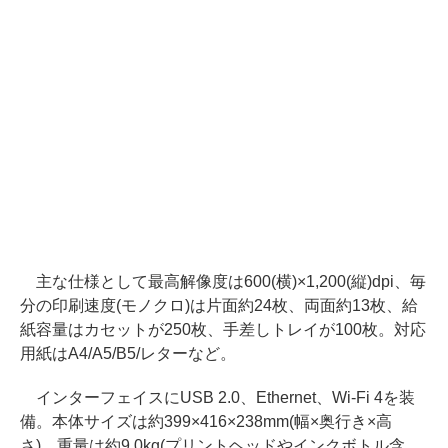
主な仕様として最高解像度は600(横)×1,200(縦)dpi、毎
分の印刷速度(モノクロ)は片面約24枚、両面約13枚、給
紙容量はカセットが250枚、手差しトレイが100枚。対応
用紙はA4/A5/B5/レターなど。
インターフェイスにUSB 2.0、Ethernet、Wi-Fi 4を装
備。本体サイズは約399×416×238mm(幅×奥行き×高
さ)、重量は約9.0kg(プリントヘッドやインクボトル含