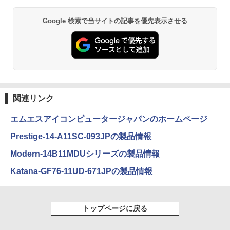
(R2514)
5/Switch/PC/スマホ対応
レビュー投稿 5年保証｜MS Office 2024
5
H&B 搭載｜中古 ノートパソコン Windo
Google 検索で当サイトの記事を優先表示させる
ws11 Office付｜スペック Core i5 第7世
￥72,000
￥8,490
Anker Soundcore P40i オフホワイト
BRUCE WAYNE feat. Flo Milli, ATL Jacob
【Amazon.co.jp限定】 い・ろ・は・す 2L P
薬屋のひとりごと 17巻 (デジタル版ビッグガ
代 メモリ 8GB 大容量 HDD 500GB テン
[Explicit]
ET ラベルレス ×8本
ンガンコミックス)
キー DVDドライブ搭載 CD DVD 再生可
￥7,990
｜中古パソコン 中古ノートパソコン 中古
￥250
￥1,112
￥770
PC オフィス搭載
￥19,800
Anker Soundcore P31i ホワイト
BRUCE WAYNE feat. Flo Milli, ATL Jacob
by Amazon 天然水 ラベルレス 500ml ×24本
異世界居酒屋「のぶ」(22) (角川コミックス・
[Explicit]
富士山の天然水 バナジウム含有 水 ミネラル
エース)
関連リンク
ウォーター ペットボトル 静岡県産 500ミリリ
￥5,990
ットル (Smart Basic)
￥250
￥832
エムエスアイコンピュータージャパンのホームページ
￥1,380
Prestige-14-A11SC-093JPの製品情報
Anker Soundcore Liberty 5 ミッドナイトブ
On My Road (Stadium ver.)
ONE PIECE モノクロ版 115 (ジャンプコミッ
Modern-14B11MDUシリーズの製品情報
ラック
クスDIGITAL)
by Amazon 天然水ラベルレス 2L×9本
Katana-GF76-11UD-671JPの製品情報
￥250
￥14,990
￥594
￥1,117
トップページに戻る
【2026年アップグレード版】AOKIMI ワイヤ
On My Road (Stadium ver.)
HUNTER×HUNTER モノクロ版 39 (ジャンプ
レスイヤホン bluetooth イヤホン V12 小型
コミックスDIGITAL)
by Amazon 炭酸水 ラベルレス 500ml ×24本