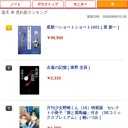
ノート
デスクトップ
モニター
本
楽天 本 売れ筋ランキング
更新日時：2026/08/08 01:00
【期間限定 キャンペン】中古ノートパソ
【中古】 Apple TV HD 32GB MR912J/A
【マラソンセール期間中ポイント5倍】
星新一ショートショート1001 [ 星 新一 ]
1
1
1
1
コン Windows11 Office搭載 軽量 13.3
(A1625) 周辺機器 / 発売時期2015年〜
【訳あり】 中古モニター 23〜24インチ
型 モバイルPC 富士通 LIFEBOOK E734
DP / HDMI / DVI VGA 端子選択可能 店長
￥49,500
Intel Celeron 第4世代CPU メモリ4GB S
おまかせ ケーブル付き サブモニターにお
￥4,680
SD128GB+外付けHDD250GB HD(1366×
すすめ 動作確認済み 30日保証 送料無料
768) 無線 bluetooth内蔵 DisplayPort対
応 送料無料 訳あり
￥4,200
￥7,980
【週末限定クーポン＆P5倍！】 中古パソ
永遠の記憶 [ 東野 圭吾 ]
2
2
コン 中古 デスクトップパソコン Office
付き 大容量 快適メモリ 第8世代 整備済
□◇〇【目が疲れにくい ブルーライトカ
￥2,310
2
み サポート充実 Windows11 Pro DELL
ット!!】iiyama/イイヤマ フルHD対応21.
OptiPlex 7060 Core i5 16GB 中古 パソ
中古ノートパソコン・ windows11 offic
5型 ProLite XUB2292HS-B1 HDMI対応
2
コン デスクトップパソコン
e付・整備済み品・富士通 ARROWS Tab
スピーカー内蔵 綺麗な鮮明画像 【中古】
Q508 文教モデル 10.1型 WUXGA タブレ
送料無料
ットPC (Atom / 4GB / 128GB / Window
￥49,999
s 11 & Office 2019 搭載) 本体＋専用キ
￥6,500
月刊少女野崎くん（18）特装版 セレク
3
ーボード付 ・初期設定不要
ト小冊子「堀と鹿島編」付き （SEコミッ
クスプレミアム） [ 椿いづみ ]
￥9,800
DELL Optiplex 7090 2500SFF (Win11x
3
64) 中古 Core i7-2.5GHz(11700)/メモリ
￥1,650