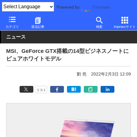
Powered by
Translate
PC Watch
パソコン/タブレット/スマートフォン
ノートパソコン
カテゴリ
過去記事
検索
Impressサイト
ニュース
MSI、GeForce GTX搭載の14型ビジネスノートに
ピュアホワイトモデル
劉 尭
2022年2月3日 12:09
リスト