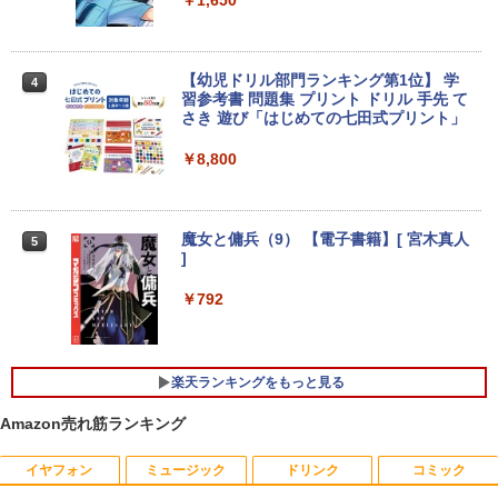
【中古】その他メーカー モバイルモニタ
3
16GB/HDD1TB/DVDマルチ [B:良品] 202
ー 15.6インチ フルHD【291-ud】
2年頃購入
【期間限定破格金額！】新生活 新古品 W
￥7,235
3
in11搭載 パソコンノートパソコンoffice
￥56,100
【幼児ドリル部門ランキング第1位】 学
4
付き 初心者向けノートPC 初期設定済 1
習参考書 問題集 プリント ドリル 手先 て
5.6型 インテル高速CPU ランダムで発送
さき 遊び「はじめての七田式プリント」
メモリ4GB～ 高速SSD1TB 最大 フルHD
Webカメラ zoom 軽量薄型 無線 型番更
【エントリーでポイント100％還元のチ
【2025新型】モバイルモニター15.6イン
￥8,800
4
4
新で在庫処分
ャンス】GMKtec M8 ミニPC【AMD Ryz
チ モバイルディスプレイ ポータブルモニ
en 5 PRO 6650H 16GB 512GB】4.5GH
タ ゲームモニタ ー スイッチ用モニター
￥9,980
z 6コア 12スレッド OCuLink Windows
1920x1080P FHD 持ち運び 高輝度400Ni
11 Pro LPDDR5 6400MT/s 16T増設 3画
ts 非光沢IPSパネル 100%広色域 HDRモ
魔女と傭兵（9） 【電子書籍】[ 宮木真人
5
面2.5GbpsLAN Bluetooth5.2 WiFi HD
ード対応 Type-C/mini HDMI端子 PC/Swi
]
MI 省エネ ゲーミングpc みにpc minipc
tch/PS4/MAC/スマホなど対応 B0BZW3
8K コンパクト
XVDL
【中古】 店長セレクト おまかせA4ノー
4
￥792
トパソコン Windows10 お気軽ノートPC
SSD120GB以上 メモリ4GB Celeron搭
￥78,248
￥7,400
載 液晶15インチ 中古ノートパソコン DV
Dドライブ(内蔵or外付) WPS Office付き
楽天ランキングをもっと見る
中古パソコン
GMKtec｜ジーエムケーテック 超小型 デ
【500円クーポン＋ポイント最大31.5%還
5
5
Amazon売れ筋ランキング
￥11,800
スクトップパソコン GMKtec NucBox G
元！】モバイルモニター 15.6 インチ FH
11(Windows 11 Pro/Ryzen Embedded
D 1920×1080 1080P Fast IPS パネル 非
R2514/メモリ 16GB/SSD 256GB)(シル
光沢 1000:1 高コントラスト 超軽量 600
イヤフォン
ミュージック
ドリンク
コミック
バー) ミニPC GMK-G11-16/256-W11Pro
g スピーカー内蔵 Type-C/HDMI 接続 PS