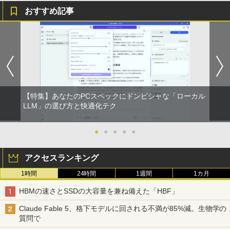
軽量 ブルートゥースHi-Fi 最大36時間再生 ぶ
強炭酸水 ペットボトル 500ミリリットル (Sm
￥250
おすすめ記事
るーとゅーす コードレス ENCノイズキャン
art Basic)
￥572
セリング 自動ペアリング Type-C充電 マイク
付き 防水 タッチ式音量調整 スポーツ/通勤/通
￥1,625
学/WEB会議 6.0(オフホワイト)
BUGS LIFE
スーパーの裏でヤニ吸うふたり 9巻 (デジタル
￥2,599
版ビッグガンガンコミックス)
コカ・コーラ やかんの麦茶 from 爽健美茶 ラ
ベルレス 650mlPET×24本
￥250
￥810
Xiaomi シャオミ REDMI Buds 8 Lite ワイヤ
￥2,009
【特集】あなたのPCスペックにドンピシャな「ローカル
レスイヤホン Bluetooth 5.4 ノイズキャンセ
LLM」の選び方と快適化テク
リング ANC 36時間再生
￥3,480
●
●
●
●
●
アクセスランキング
1時間
24時間
1週間
1カ月
HBMの速さとSSDの大容量を兼ね備えた「HBF」
Claude Fable 5、格下モデルに回される不満が85%減。生物学の
質問で