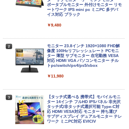
M] 2GB / 光学ドライブ CDDVDW SN-20
D 120GB/DVD-ROM/送料無料【オプショ
ポータブルモニター 外付けモニター リモ
8FB / メモリ 8GB【中古品】
ン色々有】
ートワーク IPS mini pc ミニPC 多デバ
イス対応 ブラック
￥11,000
￥24,800
￥9,480
Panasonic CF-SV8RDAVS Core i5 836
【エントリーでポイント100％還元のチ
2
2
5U 1.6GHz/8GB/256GB(SSD)/Multi/12.1
ャンス】GMKtec ミニpc G3 Pro Intel C
モニター 23.8インチ 1920×1080 FHD解
2
W/WUXGA(1920x1200)/Win11 パーム変
ore i3 10110U 16GB DDR4 64GBまで増
像度 100Hzリフレッシュレート PCモニ
色あり【中古】【20260729】
設 512GB SSD M.2 2242 最大8TB Wind
ター 薄型 サブモニター 在宅勤務 VESA
ows11 Pro mini pc 4.1GHz WIFI6 BT5.
対応 HDMI VGA パソコンモニター チル
2 小型PC VESA対応 ミニパソコン 2画面
トpc/switch/ps4/ps5/xbox
￥13,300
高性能 みにpc nucbox 省エネ デスクト
ップPC
￥11,980
￥66,248
中古ノートパソコン 中古PC Windows11
3
Microsoft Office2024 SSD搭載 初期設
定済み 店長おまかせ 第7世代～第11世代
【タッチ式選べる 携帯式】モバイルモニ
3
Core i3/i5 大容量 メモリー テンキ カメ
ター 14インチ フルHD IPSパネル 非光沢
ラ ドライブ 選択可 Bluetooth 型落ちモ
[VETESA正規販売店]デスクトップパソ
タッチ式/非タッチ式選択可能 Type-C対
3
デル ノートPC 有名メーカー
コン PC 一体型 新品 Windows11 27型 C
応 HDMI VESA対応 モニター 持ち運び
ore i7 第4世代 Office付き メモリ16GB
サブディスプレイ デュアルモニター テレ
SSD512GB 初期設定済 ホワイト ブラッ
ワーク ミニPC対応 EVICIV
￥13,800
ク