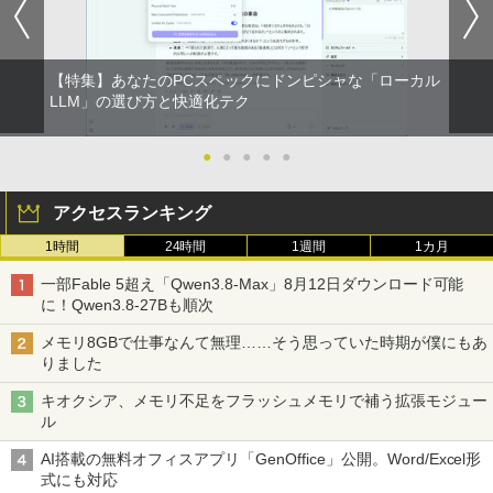
art Basic)
￥-
￥594
￥1,625
追放された転生王子、『自動製作』スキ
4
【特集】あなたのPCスペックにドンピシャな「ローカル
【2026年アップグレード版】AOKIMI ワイヤ
On My Road (Stadium ver.)
HUNTER×HUNTER モノクロ版 39 (ジャンプ
ルで領地を爆速で開拓し最強の村を作っ
レスイヤホン bluetooth イヤホン V12 小型
コミックスDIGITAL)
LLM」の選び方と快適化テク
てしまう〜最強クラフトスキルで始め
by Amazon 天然水ラベルレス 2L×9本
軽量 ブルートゥースHi-Fi 最大36時間再生 ぶ
る、楽々領地開拓スローライフ〜（8）
￥250
るーとゅーす コードレス ENCノイズキャン
【電子書籍】[ 熊乃げん骨 ]
￥572
￥1,117
セリング 自動ペアリング Type-C充電 マイク
●
●
●
●
●
付き 防水 タッチ式音量調整 スポーツ/通勤/通
￥792
学/WEB会議(ホワイト)
アクセスランキング
BUGS LIFE
スーパーの裏でヤニ吸うふたり 9巻 (デジタル
￥1,964
版ビッグガンガンコミックス)
コカ・コーラ やかんの麦茶 from 爽健美茶 ラ
1時間
24時間
1週間
1カ月
異世界ウォーキング（14） 【電子書籍】
ベルレス 650mlPET×24本
￥250
5
[ あるくひと ]
￥810
一部Fable 5超え「Qwen3.8-Max」8月12日ダウンロード可能
Xiaomi シャオミ REDMI Buds 8 Lite ワイヤ
￥2,009
に！Qwen3.8-27Bも順次
レスイヤホン Bluetooth 5.4 ノイズキャンセ
￥792
リング ANC 36時間再生
メモリ8GBで仕事なんて無理……そう思っていた時期が僕にもあ
りました
￥2,980
キオクシア、メモリ不足をフラッシュメモリで補う拡張モジュー
ル
AI搭載の無料オフィスアプリ「GenOffice」公開。Word/Excel形
式にも対応