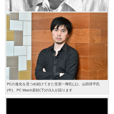
PCの進化を見つめ続けてきた笠原一輝氏(上)、山田祥平氏
(中)、PC Watch若杉(下)の3人が語ります