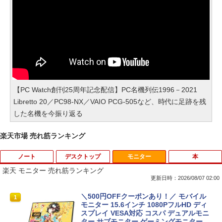
【PC Watch創刊25周年記念配信】PC名機列伝1996－2021
Libretto 20／PC98-NX／VAIO PCG-505など、時代に足跡を残
した名機を今振り返る
楽天市場 売れ筋ランキング
ノート
デスクトップ
モニター
本
楽天 モニター 売れ筋ランキング
更新日時：2026/08/07 02:00
iiyama / ノートPC ゲーミングPC / Note
ポイント10倍 中古パソコン デスクトッ
＼500円OFFクーポンあり！／ モバイル
1
1
1
book Clevo W350SS_370SS / 第4世代C
プパソコン Windows 11【Office付】
モニター 15.6インチ 1080PフルHD ディ
ore i7 / グラフィックボード NVIDIA Cor
【Windows 11 Pro 64Bit搭載】DELL O
スプレイ VESA対応 コスパ デュアルモニ
poration GM107M [GeForce GTX 860
ptiplexシリーズ Core i5搭載/4G/新品SS
ター サブモニター ゲーミングモニター