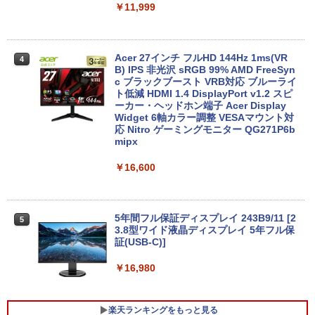
￥11,999
￥69,800
タブレット/ノートパソコン 2in1PC 顔認
4
証対応Full HDカメラ＆指紋認証 Panaso
nic Let's note CF-XZ6 12.0型軽量 超高
Acer 27インチ フルHD 144Hz 1ms(VR
4
解像QHD(2160x1440) タッチパネル Cor
GMKtec GMK-K8 PLUS-32/1T-W11Pro
B) IPS 非光沢 sRGB 99% AMD FreeSyn
4
e i5-7300U vPro メモリ8GB SSD256GB
(8845HS)
c ブラックブースト VRB対応 ブルーライ
Type-C HDMI Office Windows10 送料
ト低減 HDMI 1.4 DisplayPort v1.2 スピ
無料 中古パソコン
ーカー・ヘッドホン端子 Acer Display
￥124,800
Widget 6軸カラー調整 VESAマウント対
応 Nitro ゲーミングモニター QG271P6b
￥19,800
mipx
￥16,600
デスクトップPC Ryzen7 5700G メモリ1
5
6GB SSD1TB B550 グラボなし
＼8月限定エントリーでP10倍／【中古】
5
ノートパソコン windows11 office付き
Lenovo レノボ ThinkPad L390 20NSS2
￥148,700
5A00 Core i5 8世代 メモリー8GB 高速S
5年間フル保証ディスプレイ 243B9/11 [2
5
SD256GB 整備済み品 pc win11 os 中古
3.8型ワイド液晶ディスプレイ 5年フル保
パソコン すぐ使える オフィス付きPC 送
証(USB-C)]
料無料
￥16,980
￥22,770
楽天ランキングをもっと見る