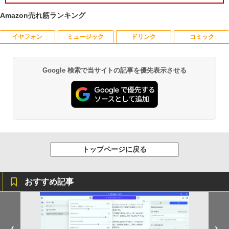
Amazon売れ筋ランキング
イヤフォン
ミュージック
ドリンク
コミック
はなコミ！ ～となりにアイドル～ [ 大
1
場 花菜 ]
￥1,760
Google 検索で当サイトの記事を優先表示させる
Anker Soundcore P40i オフホワイト
BRUCE WAYNE feat. Flo Milli, ATL Jacob
【Amazon.co.jp限定】 い・ろ・は・す 2L P
薬屋のひとりごと 17巻 (デジタル版ビッグガ
[Explicit]
ET ラベルレス ×8本
ンガンコミックス)
￥7,990
￥250
￥1,112
￥770
捕食 欲望をカネに変えるトクリュウ型
2
犯罪集団「ナチュラル」の闇 [ 清水 將裕
]
Anker Soundcore P31i ブラック
BRUCE WAYNE feat. Flo Milli, ATL Jacob
by Amazon 天然水 ラベルレス 500ml ×24本
異世界居酒屋「のぶ」(22) (角川コミックス・
[Explicit]
富士山の天然水 バナジウム含有 水 ミネラル
エース)
トップページに戻る
￥1,870
ウォーター ペットボトル 静岡県産 500ミリリ
￥5,990
ットル (Smart Basic)
￥250
￥832
おすすめ記事
￥1,380
異世界魔王と召喚少女の奴隷魔術（30）
3
【電子書籍】[ 福田直叶 ]
Anker Soundcore Liberty 5 アプリコットピ
On My Road (Stadium ver.)
ONE PIECE モノクロ版 115 (ジャンプコミッ
ンク
クスDIGITAL)
by Amazon 炭酸水 ラベルレス 500ml ×24本
￥792
強炭酸水 ペットボトル 500ミリリットル (Sm
￥250