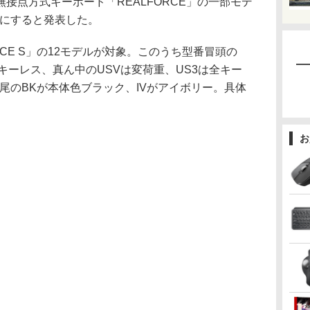
点方式キーボード「REALFORCE」の一部モデ
了にすると発表した。
CE S」の12モデルが対象。このうち型番冒頭の
ンキーレス、真ん中のUSVは変荷重、US3は全キー
番末尾のBKが本体色ブラック、IVがアイボリー。具体
お