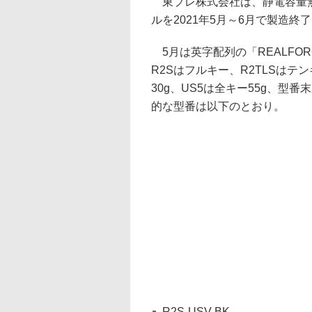
東プレ株式会社は、静電容量無接
ルを2021年5月～6月で製造終
5月は英字配列の「REALFOR
R2Sはフルキー、R2TLSはテ
30g、US5は全キー55g、型
的な型番は以下のとおり。
R2S-USV-BK