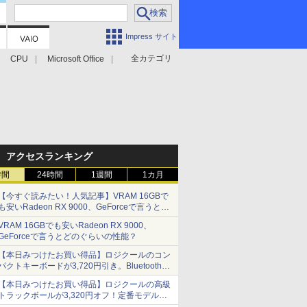
Impress サイト
全カテゴリ
CPU
Microsoft Office
アクセスランキング
時間
24時間
1週間
1カ月
【今すぐ読みたい！人気記事】VRAM 16GBで
も安いRadeon RX 9000、GeForceで言うとど
のぐらいの性能？ - PC Watch
VRAM 16GBでも安いRadeon RX 9000、
GeForceで言うとどのぐらいの性能？
【本日みつけたお買い得品】ロジクールのコン
パクトキーボードが3,720円引き。Bluetoothで3
台接続対応
【本日みつけたお買い得品】ロジクールの高級
トラックボールが3,320円オフ！定番モデルも
5,280円に割引中