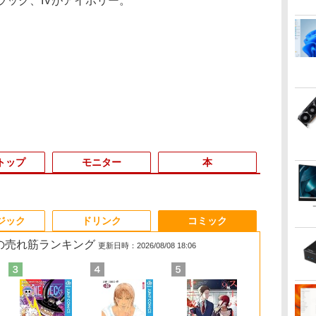
ラック、IVがアイボリー。
トップ
モニター
本
6
3
3
3
3
4
4
4
4
5
5
5
5
6
6
6
ジック
ドリンク
コミック
 の売れ筋ランキング
更新日時：2026/08/08 18:06
＼11日まで限定
ン
メ
ダ
 タ
Yoothi 互換品 液晶
【漫画全巻セット】
【期間限定P15倍+最大
HP ProOne 600 G6
【1,000円クーポン＋ポ
超得2,000円OFF&P2倍
Win11搭載 デスクトッ
【いたわりセット付
MS Office 2024 H&B
【週末限定999円
液晶ディスプレイ 23イ
【中古】
【新品・Offi
Yoothi 互換品
ちいかわ な