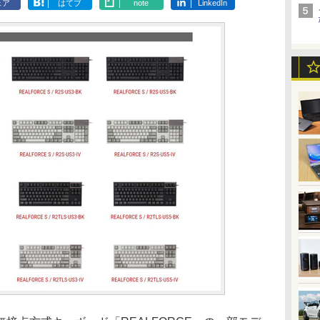
ェア
はてブ
note
LinkedIn