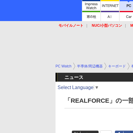
モバイルノート
NUC/小型パソコン
M
SSD
キーボード
マウス
PC Watch
半導体/周辺機器
キーボード
ニュース
Select Language
▼
「REALFORCE」の