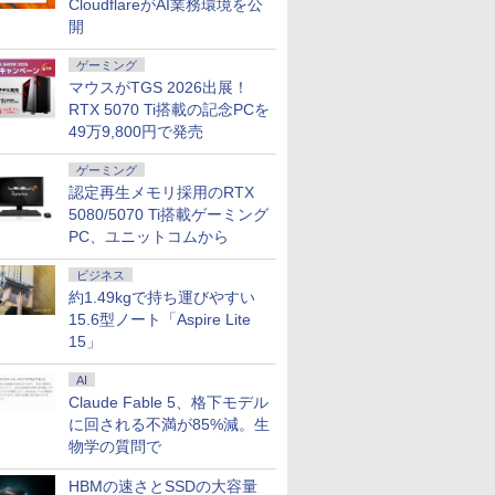
 デスクトップPC WPS Office付き 1年保証 NVMe M.2 SSD 高性能 配信 動画編集 VTuber
CloudflareがAI業務環境を公
026年モ
2.3 タッ
やつ（1）
フクーポン】中古ノー
22モニター E2225HM
る！ はじめてずかん
ー・データ機器） △27
人体解剖学 ドローイン
13.3インチ 第11世代
モニター 21.5インチ フ
搭載｜Microsoft
くてかわいいやつ
VisionOw
トパソコン o
くてかわい
ミングパソコン デスクトップパソコン【当日出荷】
開
パソコン
DP 40ピ
 [ ナガノ
トパソコン LTE対応
21.5型 フルHD リフレ
1000 英語つき はじめ
型ゲーミングモニタ
グ フォーム＆ポーズ [
Core i7 メモリ16GB
ルhd 高画質 100Hz VA
Surface Pro 7 + (Plus)
（5） （ワイドKC） [
ニター 14
新品 おすす
（2） （ワ
 第14世代
20x1080
Windows11 Pro Office
ッシュレート 100Hz
て図鑑1000 はじめての
ー GigaCrysta LCD-
Tom Fox ]
SSD 512GB Office付
ノングレア 非光沢 ス
純正タイプカバーセッ
ナガノ ]
パネル 超薄
Note A W
ナガノ ]
￥39,800
￥12,100
￥5,478
￥15,488
￥5,500
￥66,000
￥11,600
￥69,800
￥1,210
￥16,980
￥136,400
￥1,210
7/i9 14
D タッチ
付き Panasonic Let's
VESA 対応 HDMI
ずかん こども 子ども 0
GD271SH/KS
き Webカメラ Wi-Fi 6
ピーカー内蔵 3年保証
ト｜Core i5 第11世代
納ケース付 1
【WEBオ
ゲーミング
モリ
パネル
note CF-SV9 第10世代
DisplayPort VGA モニ
歳 1歳 2歳 3歳 4歳 小学
Type-C Windows11 中
ディスプレイ パソコン
メモリ 16GB ストレー
非光沢IPS
スモデル】1
マウスがTGS 2026出展！
 SSD最大
液晶タッチパ
Core i7 メモリ16GB 高
ター 液晶 液晶モニタ
館 タッチペン 図鑑 ず
古ノートパソコン
モニター PCモニター
ジ SSD 256GB｜2in1
クト比調整
Windows1
RTX 5070 Ti搭載の記念PCを
キーボード
換用液晶ユ
速
ー 液晶ディスプレイ
かん はじめて 英語 プ
フルハイビジョン 21イ
中古ノートパソコン
FHD1920*1
Ryzen7 
49万9,800円で発売
能PC テレ
SSD26GB/512GB/960GB
デル 21.5インチ パソ
レゼント クリスマス お
ンチ 液晶モニター ア
Windows11 Office付
PS4/XBOX/
SSD 512GB
務 学習
12.1インチFHD Wi-Fi
コンモニター 新品
祝い 知育玩具 英語教育
イリスオーヤマ DT-JF
｜タブレットPC サー
など対応 
載モデル
ゲーミング
授業 ビ
Bluetooth 送料無料 初
* 安心延長保証対象
フェス サーフェイス
スプレイ 
FMVWK3A
認定再生メモリ採用のRTX
 初心者
期設定済み 保証付き
SurfacePro7+ キーボ
ニター MD-
K1TK0004
5080/5070 Ti搭載ゲーミング
仕事用
ード付属 WEBカメラ
PC、ユニットコムから
ビジネス
約1.49kgで持ち運びやすい
15.6型ノート「Aspire Lite
15」
AI
Claude Fable 5、格下モデル
に回される不満が85%減。生
物学の質問で
HBMの速さとSSDの大容量