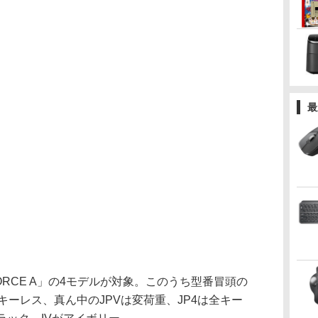
最
ORCE A」の4モデルが対象。このうち型番冒頭の
ンキーレス、真ん中のJPVは変荷重、JP4は全キー