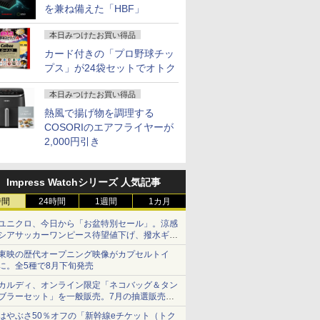
を兼ね備えた「HBF」
本日みつけたお買い得品
カード付きの「プロ野球チッ
プス」が24袋セットでオトク
本日みつけたお買い得品
熱風で揚げ物を調理する
COSORIのエアフライヤーが
2,000円引き
Impress Watchシリーズ 人気記事
時間
24時間
1週間
1カ月
ユニクロ、今日から「お盆特別セール」。涼感
シアサッカーワンピース待望値下げ、撥水ギア
ショーツは1990円に
東映の歴代オープニング映像がカプセルトイ
に。全5種で8月下旬発売
カルディ、オンライン限定「ネコバッグ＆タン
ブラーセット」を一般販売。7月の抽選販売の
当選無効分
はやぶさ50％オフの「新幹線eチケット（トク