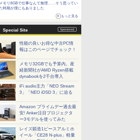
メモリ8GBで仕事なんて無理……そう思ってい
た時期が僕にもありました
もっと見る
Special Site
性能の良いお得な中古PC情
報はこのページでチェック！
メモリ32GBでも予算内。産
経新聞社がAMD Ryzen搭載
dynabookを2千台導入
iFi audio主力「NEO Stream
3」「NEO iDSD 3」に迫る
Amazon プライムデー過去最
安! Anker注目プロジェクタ
ー3モデルを使ってみた
レイズ鍛造1ピースアルミホ
イール「CE28 N-plus」軽量