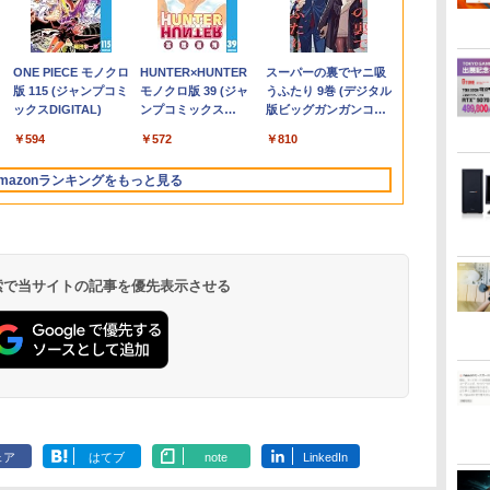
Windows11
ス】
 シ
れ
15.6インチ N156BGA-
【中古】NARUTO（ナ
10%OFFクーポン】
AIO 21.5インチ 第10世
イント最大31.5%還
｜レッツノート｜
プパソコン一体型デス
き】1年をおいしくす
搭載｜中古ノートパソ
OFF！】 最新マイクロ
ンチ ディスプレイ フ
HUNTER×HUNTER(ハ
初期設定済】2
チ B133HAK0
くてかわいい
初心者 ゲー
ワ
限
EB3 NT156WHM-N30
ルト） ＜1〜72巻完結
【3年保証】東芝
代 Core i5 メモリ
元！】PCモニター 液
Microsoft office 2019
クトップ新品 Office付
こやかに過ごす養生手
コン Windows11
ソフトオフィス2024付
ィリップス 液晶モニタ
ンターハンター)/漫画
デル ノート
チ搭載 対応 E
（ワイドKC）
9
フル
NT156WHM-N34
＞ 岸本斉史
TOSHIBA
16GB Nvme M.2 SSD
晶ディスプレイ 24イン
H&B付き｜中古ノート
き 24型フルHD液晶一
帳2027 （インプレス手
Office付｜Core i5 第8
き microsoft office付
ー パソコンモニター
全巻セット◆C≪1〜39
Windows11
ン FullHD 19
]
￥149,800
￥10,000
￥20,750
￥27,500
￥48,800
￥10,143
￥29,800
￥52,999
￥3,080
￥33,800
￥84,000
￥11,480
￥20,900
￥35,980
￥11,900
￥1,100
て
8世
NT156WHM-N35
DYNABOOK
512GB Office付き
チ VA FHD 1080P フル
パソコン Windows11
体型 デスクトップパソ
帳2027） [ 久保奈穂実
世代 以降 SSD 512GB
き 中古パソコン 中古
ゲーミングモニター
巻（既刊）≫【即納】
Intel Core i5/i
IPS LED LC
.
Anker Soundcore
On My Road
by Amazon 天然水
ONE PIECE モノクロ
【2026年アップグレ
On My Road
by Amazon 炭酸水
HUNTER×HUNTER
Xiaomi シャオミ
BUGS LIFE
【Amazon.co.jp限
スーパーの裏でヤニ吸
レ
ー
NT156WHM-N40
DYNABOOK B65/DN
Webカメラ WiFi Type-
HD 非光沢ディスプレ
office付｜メモリ8GB
コン Core i7 3615MQ
]
メモリ 8GB｜DELL
デスクトップパソコン
PCモニター 23.8
【コンビニ受取/郵便局
型/15.6型 メ
機能付き液晶
Liberty 5 ミッドナイ
(Stadium ver.)
ラベルレス 2L×9本
版 115 (ジャンプコミ
ード版】AOKIMI ワ
(Stadium ver.)
ラベルレス 500ml
モノクロ版 39 (ジャ
REDMI Buds 8 Lite ワ
定】 伊藤園 磨かれ
うふたり 9巻 (デジタル
B/13.3
菱
ま
NT156WHM-N44
SSD256GB メモリ
C Windows11 一体型
イ
SSD256GB｜
メモリ16GB
Latitude 3500｜中古パ
最新オフィス 第10世代
1920×1080 HDMI D-
受取対応】
16GB/32GB
On-Cell 
￥250
トブラック
ックスDIGITAL)
イヤレスイヤホン
×24本 強炭酸水 ペッ
ンプコミックス
イヤレスイヤホン
て、澄みきった日本の
版ビッグガンガンコミ
A
子
/
BOE076E 対応 45%
8GB Core i5
中古パソコン
（100Hz/VGA/HDMI1.4
Panasonic Let's note
SSD512GB USB 3.0 無
ソコン 中古 ノートパ
国内メーカー 安心サポ
Sub ブラック スピーカ
1TB 日本語
ネル 修理交
￥250
￥1,117
￥250
bluetooth イヤホン
トボトル 500ミリリ
DIGITAL)
Bluetooth 5.4 ノイズ
水 2L 8本 ラベルレス [
ックス)
4K
液
NTSC 60Hz
Windows 11 Pro 中古
ブルーライト軽減 フリ
｜中古ノートパソコン
線搭載 初心者向け 初
ソコン 無線 15.6インチ
ート 高品質
ー：なし
フルHD 高性
ニット
￥14,990
￥594
￥1,964
￥1,625
￥572
￥3,480
￥998
￥810
V12 小型軽量 ブルー
ットル (Smart
キャンセリング ANC
ケース ] [ 水 ] [ ペット
 中
1920x1080 FullHD IPS
アウトレット 返品 送
ッカーレス VESA対応
軽量 薄型｜モバイル
期設定済み テレワーク
HD テンキー WEBカメ
Windows11 Pro NEC
24E2N2100/11
ワーク 在宅勤
トゥースHi-Fi 最大
Basic)
36時間再生
ボトル ] [ 箱買い ] [ ス
中古
LED LCD 液晶ディス
料無料 中古ノートパソ
Adaptive Sync対応
PC｜ノートパソコン
応援 在宅勤務
ラ Bluetooth HDMI タ
Mate MKH29B-9 Core
用 オンライン
mazonランキングをもっと見る
36時間再生 ぶるーと
トック ] [ 水分補給 ]
en
ブ
プレイ 修理交換用液晶
コン 中古パソコン ノ
4000:1コントラスト チ
B5サイズ｜パソコン｜
イプC｜Word Excel
i7 16GB 中古 パソコン
ジネス 大学生
ゅーす コードレス
料
パネル
ートパソコン ノート
ルト調節可 PCモニタ
中古パソコン｜中古PC
PowerPoint
デスクトップパソコン
向け 新生活 
ENCノイズキャンセ
U/N150
ノートPC OFFICE付き
ー KTC H24V27
リング 自動ペアリン
グ Type-C充電 マイ
ク付き 防水 タッチ式
 検索で当サイトの記事を優先表示させる
音量調整 スポーツ/通
勤/通学/WEB会議(ホ
ワイト)
ェア
はてブ
note
LinkedIn