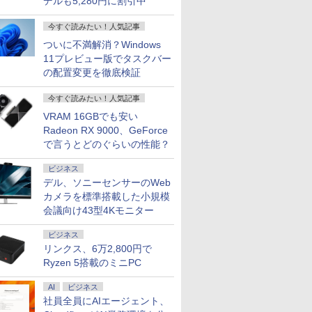
デルも5,280円に割引中
今すぐ読みたい！人気記事
ついに不満解消？Windows
11プレビュー版でタスクバー
の配置変更を徹底検証
今すぐ読みたい！人気記事
VRAM 16GBでも安い
Radeon RX 9000、GeForce
で言うとどのぐらいの性能？
ビジネス
デル、ソニーセンサーのWeb
カメラを標準搭載した小規模
会議向け43型4Kモニター
7
7
7
8
8
8
9
9
9
10
10
10
ビジネス
リンクス、6万2,800円で
Ryzen 5搭載のミニPC
AI
ビジネス
社員全員にAIエージェント、
価格／ゲーミングPC 福袋 セット 新品 RTX5060 Ryzen7 5700X メモリ16GB SSD500GB
ce付き・
 13.3ン
んか小さ
【マラソンP5倍/10%オ
液晶モニター Dell Pro
タッチペンで音が聞け
I-O DATA（アイ・オ
アーティストのための
Dell Latitude 7320
【公式限定2年保証】
MS Office 2024 H&B
ちいかわ なんか小さ
【5倍ポイ
【最短翌日
ちいかわ 