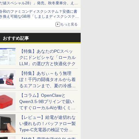
だ値スペシャル28）」発売。秋冬乗車分、えき
ねっと限定
令和のファミコンディスクシステム？安価に書
き換え可能なGB用「しましまディスクシステ
ム」
もっと見る
おすすめ記事
【特集】あなたのPCスペッ
クにドンピシャな「ローカル
LLM」の選び方と快適化テク
【特集】あぢぃ～もう無理
ぽ！千円の闘魂タオルから着
るエアコンまで、夏の冷感グ
ッズ一挙紹介
【コラム】OpenClawと
Qwen3.5-9Bプリインで届い
てすぐローカルAIが動くミニ
PC「SER9 Pro」
【レビュー】給電が途切れな
い優れもの！バッファロー製
Type-C充電器の検証で分か
ったこと