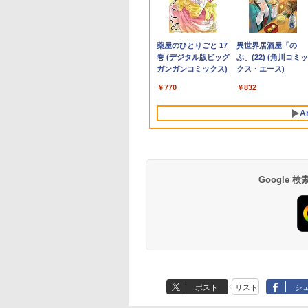
 高性能 配信 動画編集 VTuber対応 eスポーツ
ー 21.5インチ フ
Microsoft
かわいいやつ
VisionOwl モバイルモ
トパソコン office付き
くてかわいいやつ
ト】【新生活応援・
OptiPlex 3070 SFF |
台(NM01 ミドルブラウ
photobook with
ト100％還元チャン
ーカー 液晶モニター
ンジョン奥地で殺さ
ッチ 10.5インチ
 高画質 100Hz VA
ace Pro 7 + (Plus)
） （ワイドKC） [
ニター 14インチ タッチ
新品 おすすめ FMV
（2） （ワイドKC） [
2026】【Office 2019
Windows11 | デスクト
ン) 【玄関先迄納品】
ZEAL [ MAZZEL ]
GMKtec G10 ミニ
ークレット 22-23型
かけたがギフト『無
Microsoft Surface
グレア 非光沢 ス
タイプカバーセッ
ノ ]
パネル 超薄型 自立型 収
Note A WA1-K3
ナガノ ]
H&B】富士通
ップ | 一年保証 | 第9世
ニトリ
PC【AMD Ryzen 5
イド フル
ガチャ』でレベル999
GO2 Model.1927 
600
,800
210
￥16,980
￥136,400
￥1,210
￥9,999
￥34,980
￥2,990
￥4,950
￥61,999
￥4,480
￥792
￥20,990
カー内蔵 3年保証
ore i5 第11世代
納ケース付 100％sRGB
【WEBオリジナルベー
MU937/Celeron 3865U/
代 | Core i5 9500
3500U DDR4 16GB
HD（1920x1080）
の仲間達を手に入れ
HD対応WUXGA/ 第
Anker Soundcore
BRUCE WAYNE feat.
by Amazon 天然水
薬屋のひとりごと 17
Anker Soundcore
BRUCE WAYNE feat
【Amazon.co.jp限
異世界居酒屋「の
スプレイ パソコン
リ 16GB ストレー
非光沢IPSパネル アスペ
スモデル】15.6型
メモ
3.0(〜最大4.4)GHz |
512GB/256GB/1T
HDMI指定可 ノング
元パーティーメンバ
代CoreM3-8100Y/
P40i オフホワイト
Flo Milli, ATL Jacob
ラベルレス 500ml
巻 (デジタル版ビッグ
P31i ブラック
Flo Milli, ATL Jacob
定】 い・ろ・は・す
ぶ」(22) (角川コミッ
ター PCモニター
SD 256GB｜2in1
クト比調整可能
Windows11 Home
リ:4GB/8GB/SSD:128GB/256GB/512GB/1T
MEM:8GB |
SSD】4C/8T 3.7GHz
ア EIZO IIYAMA 三
と世界に復讐＆『ざ
8GB/ 爆速NVMe
[Explicit]
×24本 富士山の天然
ガンガンコミックス)
[Explicit]
2L PET ラベルレス
クス・エース)
ハイビジョン 21イ
ノートパソコン
FHD1920*1200
Ryzen7 メモリ16GB
型/フル
SSD:512GB(新品) |
64GB 16T拡張
富士通 NEC IO-DAT
ぁ！』します！【電
128GB-SSD/ カメラ
￥7,990
￥5,990
水 バナジウム含有 水
×8本
 液晶モニター ア
dows11 Office付
PS4/XBOX/Switch/PC/Mac
SSD 512GB office 搭
HD/wifi/HDMI/USB3.0/
DVDマルチ | 無線LAN:
Windows11 Pro 8K/
Dell HP PHILIPS等 
書籍】
Wi-Fi6/ Office付き
￥250
￥1,380
￥770
￥250
￥1,112
￥832
ミネラルウォーター
オーヤマ DT-JF
ブレットPC サー
など対応 モバイルディ
載モデル
中古 ノートパソコン/モ
なし | Win11Pro64Bit |
3画面出力 LAN *2
晶ディスプレイ【中
Windows11/ Win11
ペットボトル 静岡県
安心延長保証対象
ス サーフェイス
スプレイ ポータブルモ
FMVWK3A75F_RK
バイルPC/Windows11
VGA追加モデル
WiFi5 Bluetooth5.0
古】
古ノートパソコン 
A
産 500ミリリットル
facePro7+ キーボ
ニター MD-14T
K1TK0004JP
Nucbox みにpc Ryz
パソコン 中古PC タ
(Smart Basic)
付属 WEBカメラ
5
レット 税込送料無
N95/N97/N100/4300
即日発送
より高性能
Google
ポスト
リスト
シ