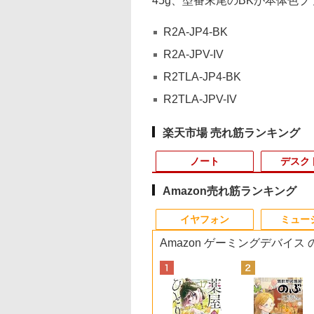
45g、型番末尾のBKが本体色ブ
R2A-JP4-BK
R2A-JPV-IV
R2TLA-JP4-BK
R2TLA-JPV-IV
楽天市場 売れ筋ランキング
ノート
デスク
Amazon売れ筋ランキング
10
10
10
1
1
1
1
2
2
2
2
イヤフォン
ミュー
Amazon ゲーミングデバイス
0X メモリ16GB SSD500GB
式限定2年保証】
Office 2024 H&B
かわ なんか小さ
【5倍ポイント】
【最短翌日配送】ノー
ちいかわ なんか小さ
【★最大100%ポイン
中古パソコン | Dell |
引き出し付きモニター
MAZZEL 1st
【エントリーでポイ
【超特価】厳選大手
信じていた仲間達に
LTE対応 中古美品 /