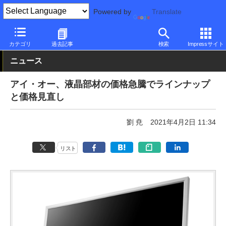
Powered by
Translate
PC Watch
半導体/周辺機器
モニター
アイ・オー・データ機器
カテゴリ
過去記事
検索
Impressサイト
ニュース
アイ・オー、液晶部材の価格急騰でラインナップ
と価格見直し
劉 尭
2021年4月2日 11:34
リスト