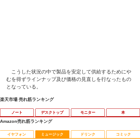
こうした状況の中で製品を安定して供給するためにや
むを得ずラインナップ及び価格の見直しを行なったもの
となっている。
楽天市場 売れ筋ランキング
ノート
デスクトップ
モニター
本
Amazon売れ筋ランキング
イヤフォン
ミュージック
ドリンク
コミック
■新品■富士通 FMV LIFEBOOK U9312 U
DELL Vostro 3670 単体 Windows11 64
IODATA 液晶モニター LCD-MF224EDW
鹿楓堂よついろ日和 23巻 【電子書籍】
1
1
1
1