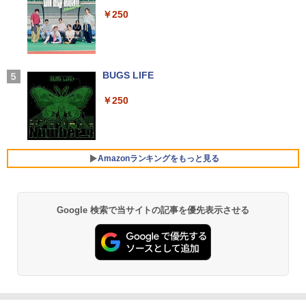
レスイヤホン bluetooth イヤホン V12 小型
￥8,999
中古PC ノートパソコン/Windows11
軽量 ブルートゥースHi-Fi 最大36時間再生 ぶ
￥250
￥1,760
るーとゅーす コードレス ENCノイズキャン
中古パソコン | HP | ProOne 600 G5 All-i
4
セリング 自動ペアリング Type-C充電 マイク
￥9,999
n-One | Windows11 | 一体型 | 一年保証
付き 防水 タッチ式音量調整 スポーツ/通勤/通
| 第9世代 | Core i3 9100T 3.1(～最大3.7)
LG PCモニター 23.8インチ IPS フルHD
4
学/WEB会議(ホワイト)
GHz | MEM:16GB | SSD:512GB(新品) |
100Hz HDMI×2 ブルーライト低減 VESA
この素晴らしい世界に祝福を！(23) 【電
DVD-ROM | 無線LAN:なし | Webカメラ
対応 24MS500-B フルハイビジョン ディ
BUGS LIFE
5
￥1,964
子書籍】[ 渡 真仁 ]
中古 MacBook Air（11インチ，Early 20
内蔵 | フルHD | Win11Pro64Bit | ACアダ
スプレイ モニター LGエレクトロニクス
4
14）Apple アップルA1465 C02NBAX1G
プター付属
￥250
083コンディションランク【B】（商品 N
￥924
￥11,440
o.01-0）
Xiaomi シャオミ REDMI Buds 8 Lite ワイヤ
￥34,980
レスイヤホン Bluetooth 5.4 ノイズキャンセ
リング ANC 36時間再生
￥15,900
Amazonランキングをもっと見る
モバイルモニター HAILESI S123E 12.3
5
￥2,980
HP 800G6 SF(8YM57AV-CMFZ:Win10x
インチ タッチパネル タッチペン対応 モ
5
64) 中古 Core i7-2.9GHz(10700)/メモリ
バイルディスプレイ 1920x1280 フルHD
【エントリーでポイント10倍】 ノートパ
16GB/SSD512GB/DVDライター [C:並品]
3:2比率 100％sRGB広色域 高輝度300nit
5
ソコン 中古 Cランク 訳あり Win11 Pro i
2021年頃購入
HDR対応 OTG対応 ポータブルモニター
Google 検索で当サイトの記事を優先表示させる
【Amazon.co.jp限定】 い・ろ・は・す 2L P
薬屋のひとりごと 17巻 (デジタル版ビッグガ
5 第8世代 カメラ付き Lenovo ThinkPa
軽量 自立型 スピーカー内蔵Switch2 PS5
ET ラベルレス ×8本
ンガンコミックス)
d X390 8GBメモリ 256GB 高速 PCIe SS
XBOX PC Mac iPhone
￥50,600
D 13.3インチ フルHD 指紋 顔認証 軽いパ
￥1,112
￥770
ソコン
￥11,999
￥19,800
by Amazon 天然水 ラベルレス 500ml ×24本
異世界居酒屋「のぶ」(22) (角川コミックス・