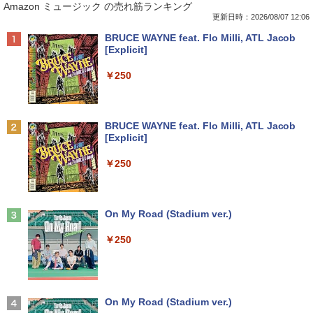
Amazon ミュージック の売れ筋ランキング
9312X U9311 U9311X U9310 U9310X U
bit HDMI Core i5 8400 メモリー8GB 高
21.5インチワイド ホワイト LCD LEDバ
[ 清水ユウ ]
939 U939X U938 U937 UH90修理交換用
速SSD256GB M.2-NVMe +HDD1TB 無線
ックライト フルHD（1920x1080） 16:9
更新日時：2026/08/07 12:06
キーボード
LAN DVDマルチ デスクトップパソコン
ADSカラーパネル 非光沢 ノングレア HD
￥770
Anker Soundcore P40i オフホワイト
BRUCE WAYNE feat. Flo Milli, ATL Jacob
【中古】【30日保証】1243105
MI VGA DVI VESA準拠 ディスプレイ PS
[Explicit]
4 switch 対応 スイッチ 【中古】
￥2,860
￥7,990
￥24,800
￥250
￥4,600
薬屋のひとりごと 17巻 【電子書籍】[ 日
2
向夏 ]
【中古訳あり】極軽・極薄 富士通 LIFEB
2
OOK U937 第7世代Corei5 メモリ4GB 8
中古パソコン | NEC | Mate MRL36L-5 |
2
Anker Soundcore P31i ブラック
BRUCE WAYNE feat. Flo Milli, ATL Jacob
GB SSD128GB Windows11 WEBカメラ
Windows11 | デスクトップ | 一年保証 |
モバイルモニター 15.6インチ 1080P IPS
￥770
2
[Explicit]
13.3インチ FHD(1920x1080) 無線LAN B
Core i3 9100 3.6(〜最大4.2)GHz | MEM:
パネル 自立スタンド Type-C/Mini HDMI
￥5,990
luetooth HDMI 中古パソコン ノート 中
16GB | SSD:512GB(新品) | DVDマルチ |
PC/スマホ/ゲーム機対応 収納ケース付き
￥250
古PC ノートパソコン Windows10 ノー
無線LANなし | Win11Pro64bit
トPC 中古品 訳あり【あす楽】
￥9,527
￥25,000
杖と剣のウィストリア（16） 【電子書
3
￥10,500
籍】[ 大森藤ノ ]
Anker Soundcore Liberty 5 ミッドナイトブ
On My Road (Stadium ver.)
ラック
￥594
【選べる2色 コスパ抜群】モバイルモニ
3
￥250
【中古】Apple iMac 27インチ Retina 5
ター 15.6インチ フルHD 100%sRGB 非
3
￥14,990
【★最大100%ポイント】【新生活応援・
Kディスプレイモデル MNE92J/A (Mid 2
光沢IPS パネル Type-C対応 miniHDMI
3
2026】【Office 2019 H&B】NEC Versa
017)【千葉】保証期間1ヶ月【ランクB】
薄型軽量 約650g VESA対応 モニター 持
Pro/第4世代 Core i5/メモリ: 4GB/8GB/1
ち運び サブディスプレイ テレワーク 在
6GB/SSD:128GB/256GB/512GB/1TB/1
宅勤務 UPERFECT
大人のあっぷあっぷでーと （一般書 56
￥33,980
4
5.6型/USB 3.0/DVD/SDカードスロット/
【2026年アップグレード版】AOKIMI ワイヤ
On My Road (Stadium ver.)
3） [ 益田 ミリ ]
Wi-Fi/Office/無線マウス/中古 パソコン/