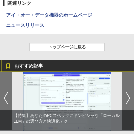
富士山の天然水 バナジウム含有 水 ミネラル
エース)
関連リンク
ウォーター ペットボトル 静岡県産 500ミリリ
ットル (Smart Basic)
￥832
アイ・オー・データ機器のホームページ
￥1,380
ニュースリリース
ONE PIECE モノクロ版 115 (ジャンプコミッ
クスDIGITAL)
by Amazon 天然水ラベルレス 2L×9本
トップページに戻る
￥594
￥1,117
おすすめ記事
HUNTER×HUNTER モノクロ版 39 (ジャンプ
コミックスDIGITAL)
by Amazon 炭酸水 ラベルレス 500ml ×24本
強炭酸水 ペットボトル 500ミリリットル (Sm
art Basic)
￥572
￥1,625
スーパーの裏でヤニ吸うふたり 9巻 (デジタル
【特集】あなたのPCスペックにドンピシャな「ローカル
版ビッグガンガンコミックス)
コカ・コーラ やかんの麦茶 from 爽健美茶 ラ
LLM」の選び方と快適化テク
ベルレス 650mlPET×24本
￥810
￥2,009