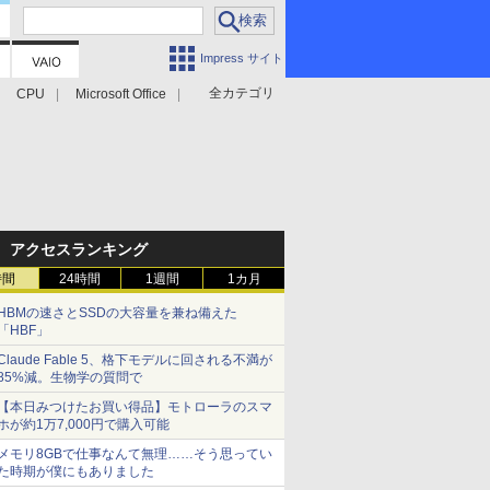
Impress サイト
全カテゴリ
CPU
Microsoft Office
アクセスランキング
時間
24時間
1週間
1カ月
HBMの速さとSSDの大容量を兼ね備えた
「HBF」
Claude Fable 5、格下モデルに回される不満が
85%減。生物学の質問で
【本日みつけたお買い得品】モトローラのスマ
ホが約1万7,000円で購入可能
メモリ8GBで仕事なんて無理……そう思ってい
た時期が僕にもありました