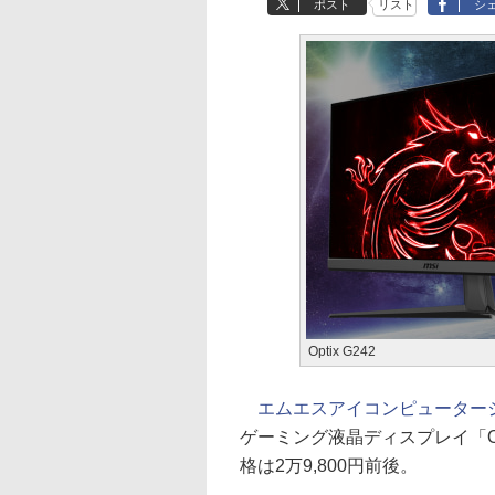
ポスト
リスト
シ
Optix G242
エムエスアイコンピューター
ゲーミング液晶ディスプレイ「Optix
格は2万9,800円前後。