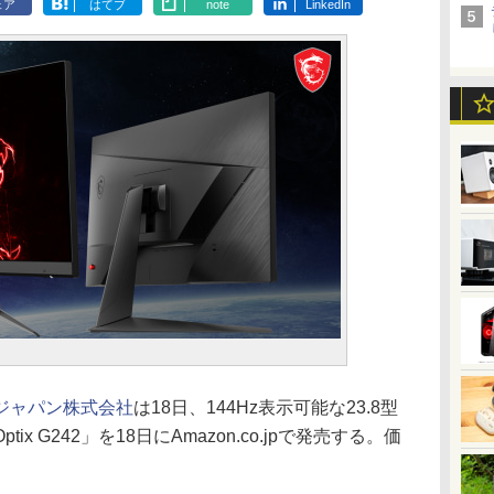
ェア
はてブ
note
LinkedIn
ジャパン株式会社
は18日、144Hz表示可能な23.8型
 G242」を18日にAmazon.co.jpで発売する。価