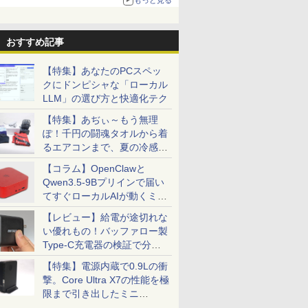
る。復活記念で2026年末まで500円
おすすめ記事
【特集】あなたのPCスペッ
クにドンピシャな「ローカル
LLM」の選び方と快適化テク
【特集】あぢぃ～もう無理
ぽ！千円の闘魂タオルから着
るエアコンまで、夏の冷感グ
ッズ一挙紹介
【コラム】OpenClawと
Qwen3.5-9Bプリインで届い
てすぐローカルAIが動くミニ
PC「SER9 Pro」
【レビュー】給電が途切れな
い優れもの！バッファロー製
Type-C充電器の検証で分か
ったこと
【特集】電源内蔵で0.9Lの衝
撃。Core Ultra X7の性能を極
限まで引き出したミニ
PC「GPD BOX」