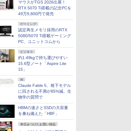
mtb-k】
バー付
モリ 8GB｜Wi-Fi
/ RTX3060Ti
1670万色 300nits ΔE
ノートPC 初心者 学生
｜USB4×2｜4画面8K
HDR10 HDMI 2.0
LAN Windows11 JIS
Bluetooth/光学ドライ
光沢 スピーカー内蔵
C/HDMI/
M.2 2280
マウスがTGS 2026出展！
 東芝
X/Switch/PC/Mac
Bluetooth WEBカメラ
Windows11 店長おす
＜1 低ブルーライト 大
在宅ワーク テンキー
｜デュアル2.5G LAN
DisplayPort 1.2 スピ
規格 日本語配列キーボ
ブ（DVD）/4Kディスプ
HDR/Freesync/MPRT1ms/VESA
ートパソコ
大2×8TB 
RTX 5070 Ti搭載の記念PCを
83/HS 初
ocopar
内蔵 大容量 高性能 超
すめ ハイコスパ 綺麗
画面 TÜV認証 目にや
Wi-Fi Bluetooth HDMI
｜3年保証｜Win11 Pro
ーカー・ヘッドフォン
ード ノートPC
レイ対応【整備済み中
対応 ブルーライト軽減
Windows1
Bluetooth
49万9,800円で発売
ぐ使える
軽量 中古パソコン オ
Zen3
さしい 調整可能なス
日本語キーボード 安い
｜在宅/クリエイター/
端子搭載 ゼロフレーム
win11【NC14J】
古品】
MF27X3A
対応
LAN*2 V
料無料
フィス付き 中古PC 薄
タンド VESA規格
ホワイト 白
ゲーミング向け mini
スピーカー搭載 VESA
mini pc W
ゲーミング
型 ソニー
pc 16GB+1TB
24KG3YX1bmipx
Pro 4K 
認定再生メモリ採用のRTX
Ultra
5080/5070 Ti搭載ゲーミング
PC、ユニットコムから
ビジネス
約1.49kgで持ち運びやすい
15.6型ノート「Aspire Lite
15」
AI
Claude Fable 5、格下モデル
に回される不満が85%減。生
物学の質問で
HBMの速さとSSDの大容量
を兼ね備えた「HBF」
本日みつけたお買い得品