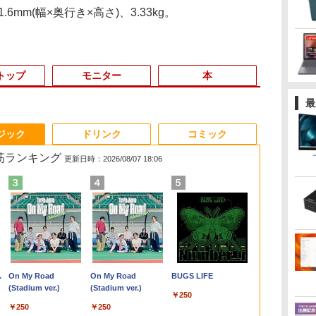
1.6mm(幅×奥行き×高さ)、3.33kg。
トップ
モニター
本
最
3
3
3
3
4
4
4
4
5
5
5
5
6
6
6
6
ジック
ドリンク
コミック
れ筋ランキング
更新日時：2026/08/07 18:06
ン
デ
ア
送料無料 あす楽対応 即
Win11搭載 デスクトッ
【期間限定10%OFFク
町人Aは悪役令嬢をど
超得2,000円OFF&P5倍
【最新モデル】デスク
ゲーミングモニター
キングダム 80 （ヤン
【新品】【楽天1
Acer｜エイサー 超小型
【新商品特価11699
日本史探偵コナン 全12
【マラソンセ
程度良好 SSD
【sRGB90%
魔女と傭兵（9
TA
[
日発送 中古良品 フル
プパソコン ミニPC
ーポン 8/12 10時まで】
うしても救いたい〜ど
｜第8世代 office付き
トップパソコン 一体型
21.5インチ PCモニタ
グジャンプコミック
位！】ノートパソコン
デスクトップパソコン
円！8/11 1:59迄】モバ
巻セット [ 青山 剛昌 ]
中ポイント5
12世代 Core 
楽天1位 モバ
子書籍】[ 宮木
-B
HD対応WUXGA 12.1イ
miniPC 初心者向け
モニター 21.5型 液晶デ
ぶと空と氷の姫君〜
｜楽天1位 三冠獲得｜
22型液晶 Core i5 高速
ー 100Hz 5ms
ス） [ 原 泰久 ]
新品第13世代CPU搭載
RB102-
イルモニター 15.6イン
ノートパソコン
古】 HP Pro S
ー 15.6イン
￥12,936
￥792
ンチ Panasonic Let's
Office付き
ィスプレイ ベゼル ディ
10【電子書店共通特典
豪華特典付き｜最大
CPU搭載 Windows11
1920×1080 FHD VAパ
ノートPC Office付き
N18U(Windows 11
チ ポータブルモニター
代 Core i5 
G9Core i5 12
耐久アルミ合
￥28,589
￥39,800
￥9,480
￥726
￥29,800
￥42,980
￥8,999
￥770
￥29,800
￥52,800
￥11,699
￥29,980
￥62,800
￥11,980
ice
|
note CF-SZ6Z
Windows11 初心者向
スプレイ 液晶モニター
イラスト付】 【電子書
180日保証｜Core i5 第
& Office付き メモリ
ネル ノングレア 非光
ノートパソコン 初心者
Pro/Intel Processor
モバイルディスプレイ
16GB M.2 S
3.0GHzSSD
780g sRGB
.
Anker Soundcore
On My Road
【2026年アップグレ
On My Road
Xiaomi シャオミ
BUGS LIFE
B
ス
Windows11 七世代
け 初期設定済 省スペー
PCモニター 壁掛け フ
籍】[ 目黒三吉 ]
8世代｜中古ノートパ
8GB SSD256GB Wi-Fi
沢 チルト調整 PCモニ
向け Windows11 初期
N150/メモリ 8GB/SSD
1920×1080 フルHD IPS
13.3インチ 
256GB(NVMe
IPS 1920x10
Liberty 5 ミッドナイ
(Stadium ver.)
ード版】AOKIMI ワ
(Stadium ver.)
REDMI Buds 8 Lite ワ
11
入
Core i7-7600U 16GB
ス 高さ4.4cm 軽量 モ
リッカーレス
ソコン Windows11
対応 USB3.0 一体型PC
ター simplus シンプラ
設定済 Webカメラ
256GB) RB102-N18U
パネル 非光沢 HDR ス
ングレア We
500GBメモリ
HDR/FreeSy
￥250
トブラック
イヤレスイヤホン
イヤレスイヤホン
スク
GA
爆速512GB-SSD カメ
ニター取り付け可 イン
FreeSync 21.5インチ
office付き｜15.6型 テ
テンキー付きキーボー
ス SP-NMT21【送料無
zoom 日本語キーボー
ピーカー内蔵 保護カバ
無線LAN Wi-F
DVDマルチ
カット TypeC
￥250
￥250
bluetooth イヤホン
Bluetooth 5.4 ノイズ