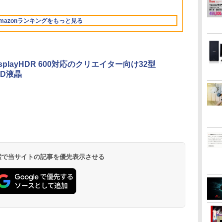
勤務
ク
ブ
ラ 無線 Office付
テルCeleron メモリ
角度調節 FullHD ブル
ンキー付き｜ノートパ
ド＆マウスプレゼント
料】【レビューでモニ
ド 14.1型 Intel
ー付き 軽量 薄型 Type-
Bluetooth
Win11Pro【s
ピーカー/カ
￥14,990
￥1,964
￥3,480
V12 小型軽量 ブルー
キャンセリング ANC
コ
Win11【ノートパソコ
8GB 高速SSD 256GB
ーライトカット VAパネ
ソコンWindows11 第8
付き 在宅勤務 テレワ
タークリーナープレゼ
Celeron メモリ8GB
C ミニHDMI 在宅 テレ
Windows11
【ky】
PS4/PS5/XBO
トゥースHi-Fi 最大
36時間再生
ン 中古パソコン 中古
USB 3.0 HDMI 2画面同
ル VESAフル FHDノン
世代｜ノートパソコン
ーク 家庭用 省スペー
ント】【メーカー1年
SSD1TB(最大) 大容量
ワーク simplus シンプ
dynabook G
サブモニター c
mazonランキングをもっと見る
36時間再生 ぶるーと
PC】（Windows10も
時出力可 無線機能 テレ
グレア MAXZEN
｜パソコン｜PC｜中古
スPC
保証】
バッテリービジネス 大
ラス SP-MBM156 【送
期設定済 す
ゅーす コードレス
対応可能 Win10）
ワーク 在宅勤務 パソコ
JM22CH02
PC
学生 プレゼント 学生
料無料】
90日保証 送
ENCノイズキャンセ
ン
向け
リング 自動ペアリン
グ Type-C充電 マイ
isplayHDR 600対応のクリエイター向け32型
ク付き 防水 タッチ式
HD液晶
音量調整 スポーツ/通
勤/通学/WEB会議(ホ
ワイト)
by Amazon 天然水
ONE PIECE モノクロ
by Amazon 炭酸水
HUNTER×HUNTER
コカ・コーラ やかんの
スーパーの裏でヤニ吸
ラベルレス 2L×9本
版 115 (ジャンプコミ
ラベルレス 500ml
モノクロ版 39 (ジャ
麦茶 from 爽健美茶 ラ
うふたり 9巻 (デジタル
ックスDIGITAL)
×24本 強炭酸水 ペッ
ンプコミックス
ベルレス
版ビッグガンガンコミ
￥1,117
水
トボトル 500ミリリ
DIGITAL)
650mlPET×24本
ックス)
￥594
￥1,625
￥572
￥2,009
￥810
 検索で当サイトの記事を優先表示させる
ットル (Smart
Basic)