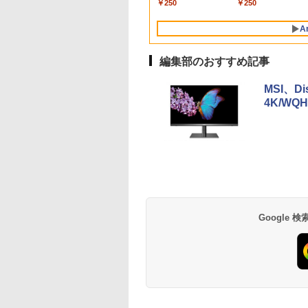
Windows11 JIS
etooth/光学ドライ
 スピーカー内蔵
C/HDMI/中古PC 中古ノ
M.2 2280 SSD1TB/最
11.6インチ タッチ対応
チ256GB Windows11
軽量 ビジネス 在宅
トップパソコン デス
ケーブル・電源ケー
￥250
￥250
 日本語配列キーボ
VD）/4Kディスプ
/Freesync/MPRT1ms/VESA
ートパソコン
大2×8TB USB4
再生品Aランク
Pro 64bit【送料無料】
学生向け
トップ PC 中古パソ
ル付属【30日保証】
 ノートPC
対応【整備済み中
 ブルーライト軽減
Windows11 Win11正式
Bluetooth5.2 2.5Gbps
【1年保証】
ン 1186aR 10249091
A
11【NC14J】
】
7X3A
対応
LAN*2 VESA 静音
mini pc Windows11
編集部のおすすめ記事
Pro 4K 3画面出力 M6
Ultra
MSI、D
4K/WQ
【Amazon.co.jp限
薬屋のひとりごと 17
by Amazon 天然水
異世界居酒屋「の
定】 い・ろ・は・す
巻 (デジタル版ビッグ
ラベルレス 500ml
ぶ」(22) (角川コミッ
2L PET ラベルレス
ガンガンコミックス)
×24本 富士山の天然
クス・エース)
×8本
水 バナジウム含有 
￥1,112
￥770
￥1,380
￥832
Google
ミネラルウォーター
ペットボトル 静岡県
産 500ミリリットル
(Smart Basic)