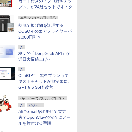
カード付きの「プロ野球チッ
プス」が24袋セットでオトク
本日みつけたお買い得品
熱風で揚げ物を調理する
COSORIのエアフライヤーが
2,000円引き
AI
格安の「DeepSeek API」が
近日大幅値上げへ
AI
ChatGPT、無料プランもテ
キストチャットが無制限に。
GPT-5.6 Solも改善
OpenClawで試したいアレコレ
AI
ビジネス
AIにGmailを読ませて大丈
夫？OpenClawで安全にメー
ルを片付ける手順