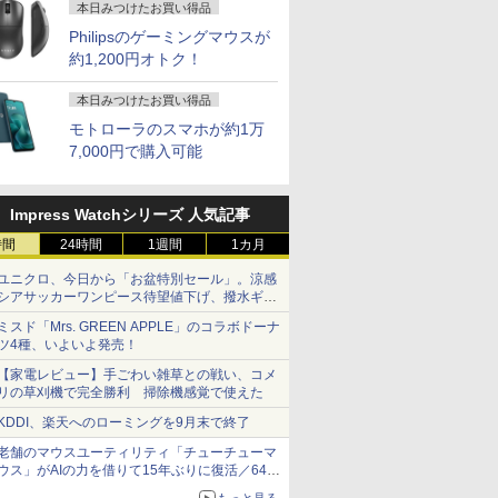
本日みつけたお買い得品
Philipsのゲーミングマウスが
約1,200円オトク！
本日みつけたお買い得品
モトローラのスマホが約1万
7,000円で購入可能
Impress Watchシリーズ 人気記事
時間
24時間
1週間
1カ月
ユニクロ、今日から「お盆特別セール」。涼感
シアサッカーワンピース待望値下げ、撥水ギア
ショーツは1990円に
ミスド「Mrs. GREEN APPLE」のコラボドーナ
ツ4種、いよいよ発売！
【家電レビュー】手ごわい雑草との戦い、コメ
リの草刈機で完全勝利 掃除機感覚で使えた
KDDI、楽天へのローミングを9月末で終了
老舗のマウスユーティリティ「チューチューマ
ウス」がAIの力を借りて15年ぶりに復活／64bit
化、Windows 10/11、「Chrome」も走り回
もっと見る