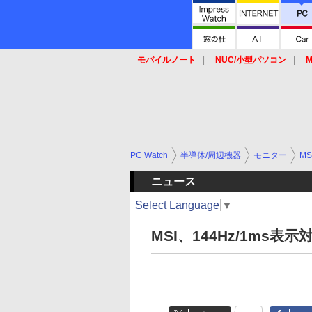
モバイルノート
NUC/小型パソコン
M
SSD
キーボード
マウス
PC Watch
半導体/周辺機器
モニター
MS
ニュース
Select Language
▼
MSI、144Hz/1ms