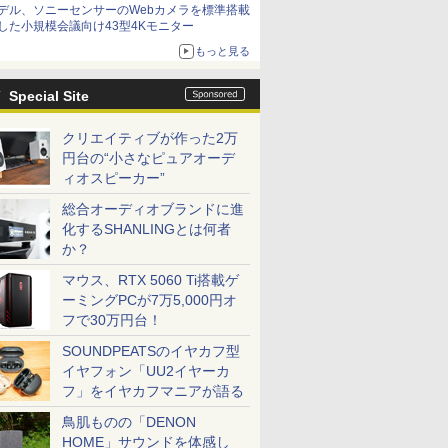
デル、ソニーセンサーのWebカメラを標準搭載
した小規模会議向け43型4Kモニター
もっと見る
Special Site
クリエイティブが作った2万
円台の“小さなピュアオーデ
ィオスピーカー”
総合オーディオブランドに進
化するSHANLINGとは何者
か？
マウス、RTX 5060 Ti搭載ゲ
ーミングPCが7万5,000円オ
フで30万円台！
SOUNDPEATSのイヤカフ型
イヤフォン「UU2イヤーカ
フ」をイヤカフマニアが語る
鳥肌ものの「DENON
HOME」サウンドを体感し