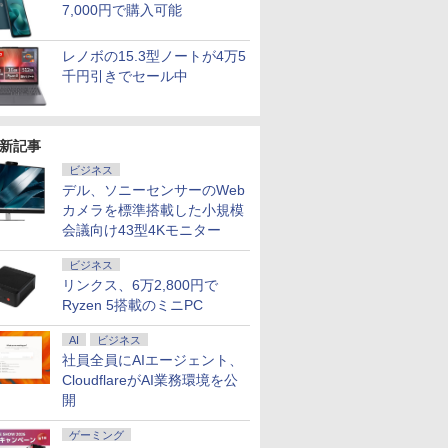
7,000円で購入可能
レノボの15.3型ノートが4万5
千円引きでセール中
新記事
ビジネス
7
7
7
7
8
8
8
8
9
9
9
9
10
10
10
10
デル、ソニーセンサーのWeb
カメラを標準搭載した小規模
会議向け43型4Kモニター
ビジネス
リンクス、6万2,800円で
Ryzen 5搭載のミニPC
ール期間
搭載 第
広色域 】
） 【電
エントリーで最大10
【中古ゲーミングPC】
ふかふかダンジョン攻
【1,600円OFFクーポ
＼11日まで限定価格／
「セールで99,900円」
【16%OFF！8/11 1:59
【幼児ドリル部門ラン
【新品】14インチワイ
【Intel Core i7搭載】
【お買い物マラソ開催
テレビマガジン特別編
【★最大10
【エントリ
MAZZEL 1
液晶ディス
倍】中古
i5【中
イルモニタ
真人 ]
倍！｜
構成が選択できる！
略記〜俺の異世界転生
ン 8/4 20:00-8/11
ノートパソコン 新品
GEEKOM A7 Max ミニ
まで】AOPEN ゲーミ
キング第1位】 学習参
ド液晶 フルHD ノート
Dell OptiPlex 3050 SFF
中！P最大31.5%還元】
集 ウルトラマンシリ
ト】【第8世
ト100％
photobook
イ・オー・デ
AI
ビジネス
 第11世
FF 400
チ 5mm薄型
MicrosoftOffice 2024
Ryzen7 Ryzen5 BTO
冒険譚〜/ 20 【電子書
01:59】Xiaomi モニタ
Intel Pentium GOLD
PC AMD Ryzen 9
ングモニター 23.8イン
考書 問題集 ちえ・も
パソコン office付き
省スペースデスクトッ
モニター 27/34型
ーズ60周年記念 全ウ
ア・8スレッ
ス】GMKt
ZEAL [ MA
A271DB
社員全員にAIエージェント、
メモリ
500
金製 軽量
可｜Sony VAIO Pro
新品ケース 新品SSD
籍】[ KAKERU ]
ー A27i 2026 Xiaomi
6500Y メモリ12GB
7940HS搭載
チ IPS フルHD 非光
じ・かずを学ぶ決定版
Intel Pentium GOLD
プパソコン/DDR4
260hz/200hz/100hz ゲ
ルトラマン記録大鑑 [
ProBook 4
AMD Ryze
ディスプレ
￥26,999
￥85,980
￥792
￥15,580
￥32,800
￥99,900
￥14,980
￥15,800
￥34,800
￥37,800
￥14,999
￥16,500
￥34,800
￥91,999
￥4,950
￥15,380
CloudflareがAI業務環境を公
SD256GB
72% 非光沢
VJPG/K13 ブラック｜
新品クーラー使用
Monitor A27i 2026 デ
SSD256GB
【8745HS/H255より上
沢 200Hz (144Hz
「七田式プリントD」
6500Y メモリ8GB M.2
16GB、
ーミングモニター USB
講談社 ]
代 Core i5
6コア12
型/1920×
開
フルHD ノ
) + HDD
80FHD
Office付き｜13.3型フ
CPU・グラボ選択可能
ィスプレイ 1080P 27
Windows11 WPS
位】Radeon 780M(単
165Hz 対応) 0.5ms
SATA SSD256GB
SSD:256GB/Windows11Pro
TYPE-C端子対応 HDMI
リ:8GB/16G
MAX5.0GH
ームレス]
bカメラ
ー16GB
nc/ブルー
ルHD高解像度｜Core
GeForce GTX 1660
インチ 144Hzリフレッ
Office付き 初期設定済
体GPU級性能)｜
sRGB 99% AMD
USB3.0 HDMI WEBカ
& KINGSOFT WPS
端子 1ms応答 ㍶モニタ
型液晶/WEB
32GB/最大
i
/HDMI/ス
i5 第10世代 10210Uメ
SUPER / Ti / RTX3050
シュレート sRGB99%
み 15.6インチ フルHD
128GB DDR5拡張可能
FreeSync Premium
メラ Bluetooth 無線
Office/WiFi、
ー パソコン モニター 非
fi/Bluetoot
Radeon 76
ゲーミング