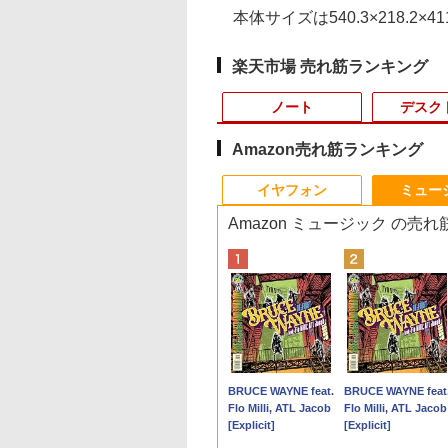
本体サイズは540.3×218.2×41
楽天市場 売れ筋ランキング
ノート
デスク
Amazon売れ筋ランキング
10
10
10
10
1
1
1
1
2
2
2
2
イヤフォン
ミュー
Amazon ミュージック の売
品】14インチワイ
el Core i7搭載】
買い物マラソ開催
ビマガジン特別編
【★最大100%ポイン
【エントリーでポイン
MAZZEL 1st
液晶ディスプレイ ア
【期間限定 ポイント
【今だけ】全品ポイン
R090-DELL E2220H
アンダーニンジャ
中古ノートパソコン
デスクトップパソコ
中古モニター | 液晶
杖と剣のウィストリ
晶 フルHD ノート
 OptiPlex 3050 SFF
P最大31.5%還元】
ウルトラマンシリ
ト】【第8世代・4コ
ト100％還元のチャン
photobook with
イ・オー・データ DI-
UP＆クーポン配布】
ト10倍 お買い物マラソ
21.5インチ 液晶モニタ
（18） 【電子書籍】[
HP ProBook 450 G5
デル DELL optiplex
ィスプレイ | I-O DA
（16） 【電子書籍】
ン office付き
ペースデスクトッ
ー 27/34型
60周年記念 全ウ
ア・8スレッド】HP
ス】GMKtec ミニPC
ZEAL [ MAZZEL ]
A271DB [ワイド液晶
Lenovo 500e
ン★8/4～8/11★中古パ
1点 フル
花沢健吾 ]
G6 G7 G8 第10世代
3070SF Micro 9世代
| LCD-AH241EDB-B
大森藤ノ ]
l Pentium GOLD
コン/DDR4
z/200hz/100hz ゲ
ラマン記録大鑑 [
ProBook 450 G6/第8世
AMD Ryzen 5 7640HS
ディスプレイ 27
Chromebook Gen 4s
ソコン デスクトップ
HD(1920x1080)
Core i3/i5選択可
Core i5 メモリ8GB
| 23.8型ワイドTFT
800
800
,999
,500
￥34,800
￥91,999
￥4,950
￥15,380
￥36,800
￥22,800
￥3,650
￥792
￥24,980
￥32,780
￥6,280
￥594
0Y メモリ8GB M.2
B、
ングモニター USB
社 ]
代 Core i5/メモ
6コア12スレッド
型/1920×1080/3辺フレ
2in1 ノートパソコン
PC FUJITSU
DisplayPort/VGA 応答
Windows11 Pro Off
16GB SSD256GB
1920×1080(フルHD) 
Anker Soundcore
BRUCE WAYNE feat.
Anker Soundcore
BRUCE WAYNE feat
A SSD256GB
256GB/Windows11Pro
E-C端子対応 HDMI
リ:8GB/16GB/SSD:256GB/512GB/1TB/15.6
MAX5.0GHz DDR5
ームレス]
83L5S00000
ESPRIMO Q558/B
速度:5ms ★送料無料
2024付き メモリ16G
HDMI office
LEDバックライト | 
P40i ブラック
Flo Milli, ATL Jacob
P31i ブラック
Flo Milli, ATL Jacob
.0 HDMI WEBカ
INGSOFT WPS
 1ms応答 ㍶モニタ
型液晶/WEBカメラ/Wi-
32GB/最大128GB
ChromeOS N100 メモ
Core i5 9500T メモリ
★【中古動作品】
SSD512GB 15.6型
Windows11 pro Win
ピーカー内蔵 2系統
[Explicit]
[Explicit]
Bluetooth 無線
ce/WiFi、
パソコン モニター 非
fi/Bluetooth/USB3.1/Type-
Radeon 760M PCIe3.0
リ4GB eMMC64GB
8GB 中古SSD 2.5イン
Webカメラ テンキー
4K 対応 ミニPC デ
力(VGA・HDMI) | V
￥7,990
￥5,990