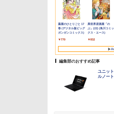
ランキング1位★
10倍】&【40,000円
イト・シリーズ！
ていた仲間達にダ
【新品】【楽天1
【マラソン値引中！水
ASUS エイスース 液
角川まんが学習シリー
ノートパソコン 極軽量
超得10％OFF｜買い替
Yoothi 互換品 液晶
獣医腫瘍学テキスト 第
【エントリーでポイ
良品 15.6インチ HP
＼500円OFFクーポ
世界の新富裕層はな
保証 新品 ノート
ポン】【国内生
ター 白 21.5インチ
ョン奥地で殺され
位！】ノートパソコン
冷ファンへグレードア
晶ディスプレイ Eye
ズ 日本の歴史 全16
約965g 富士通
えならこれ!!
15.6インチ
2版[本/雑誌] / 日本獣医
ト100％還元チャンス
Notebook 250G7
あり！／ モバイルモ
「オルカン・S＆
コン パソコン
公式】 新品 NEC
8インチ 100Hz
たがギフト『無限
新品第13世代CPU搭載
ップ中！
Care [ 27型 / フル
巻+別巻5冊定番セット
LIFEBOOK U748 14イ
Microsoft office付き
NV156FHM-N41
がん学会/著 日本獣医が
GMKtec G10 ミニ
Windows11 超高性
ター 15.6インチ 108
P500」を買わないの
ice付き
クトップパソコン
0Hz ゲーミングモニ
ャ』でレベル9999
ノートPC Office付き
RTX5060×Core i7 14世
HD(1920×1080) / ワイ
[ 山本 博文 ]
ンチ 高性能第7世代
デスクトップパソコン
NV156FHM-N42
ん学会獣医腫瘍科認定
PC【AMD Ryzen 5
第10世代Core i5-
フルHD ディスプレ
20代で純資産4億円
,680
2,661
,799
2
￥29,800
￥239,875
￥15,800
￥23,760
￥16,500
￥29,800
￥9,250
￥19,800
￥61,999
￥29,689
￥9,480
￥1,980
ndows11搭載
ice付き LAVIE
【1ms応答 2mm
間達を手に入れて
ノートパソコン 初心者
代】ゲーミングPC 新
ド ] VA279HG
Core i5-7300U カメラ
中古デスクトップ 第8
NV156FHM-N43
医認定委員会/監修
3500U DDR4 16GB
1035G1 8GB 爆速
VESA対応 コスパ デ
つくった超レバレッ
Anker Soundcore
BRUCE WAYNE feat.
【Amazon.co.jp限
薬屋のひとりごと 17
Anker Soundcore
BRUCE WAYNE feat
by Amazon 天然水
異世界居酒屋「の
/15.6インチ型ワイド
ect DT Windows
ル】pcモニター
ーティーメンバー
向け Windows11 初期
生活応援 福袋セット
内蔵 メモリ最大16GB
世代 メモリ8GB
NV156FHM-N46
512GB/256GB/1T
NVMe式256GB-SSD
アルモニター サブモ
投資の極意 [ 宮脇 
P40i オフホワイト
Flo Milli, ATL Jacob
定】 い・ろ・は・す
巻 (デジタル版ビッグ
P31i ブラック
Flo Milli, ATL Jacob
ラベルレス 500ml
ぶ」(22) (角川コミッ
 フルHD 第14世代
ome Core Ultra 5-
0*1080 FHD パソコ
界に復讐＆『ざま
設定済 Webカメラ
デスクトップPC Apex
SSD1TB 薄い軽い FHD
SSD256GB
NV156FHM-N47
SSD】4C/8T 3.7GHz
メラ 無線 Office付き
ター ゲーミングモニ
き ]
[Explicit]
2L PET ラベルレス
ガンガンコミックス)
[Explicit]
×24本 富士山の天然
クス・エース)
 intel N3450 Core
 メモリ 16GB SSD
モニター 非光沢 チ
』します！【電子
zoom 日本語キーボー
原神対応 メモリ32GB
液晶 type-C WIFI
HDD500GB
NV156FHM-N49 対応
64GB 16T拡張
Win11【中古ノート
ー ポータブルモニタ
￥7,990
￥5,990
×8本
水 バナジウム含有 
i7 メモリ8GB~32GB
B 可能 24インチモ
VESA Freesync
】
ド 14.1型 Intel
SSD1TB Windows11
Bluetooth Office付き
Windows11 セット購
FullHD 1920x1080 IPS
Windows11 Pro 8K/
ソコン 中古パソコン
外付けモニター リモ
￥250
￥1,112
￥770
￥250
￥1,380
￥832
ミネラルウォーター
128GB~1TB WEB
ー 1年保証 送料無
ーカー内蔵
Celeron メモリ8GB
キーボード マウス 無
5GWIFI Bluetooth最新
入可能 単品 NEC デス
LED LCD 液晶ディス
3画面出力 LAN *2
古PC】送料無料 あ
トワーク IPS mini p
ペットボトル 静岡県
ラ テンキー付き
NortonP】
mart 1+1年保証
SSD1TB(最大) 大容量
線LAN ヘッドセット付
MicrosoftOffice2024
クトップ PC パソコン
プレイ 修理交換用液晶
WiFi5 Bluetooth5.0
楽対応 即日発送
ミニPC 多デバイス
A
産 500ミリリットル
量 大画面 zoom軽
バッテリービジネス 大
き パソコン VALO 初
可 Windows11 中古ノ
中古 おすすめ デスク
パネル
Nucbox みにpc Ryz
（Windows10も対
応 ブラック
(Smart Basic)
初心者向け
学生 プレゼント 学生
心者 1年保証 国内組立
ートパソコン
トップパソコン マイ
5
能 Win10）
編集部のおすすめ記事
向け
新品
クロソフトオフィス
N95/N97/N100/4300U
2019 PC
より高性能
ユニット
ルノート