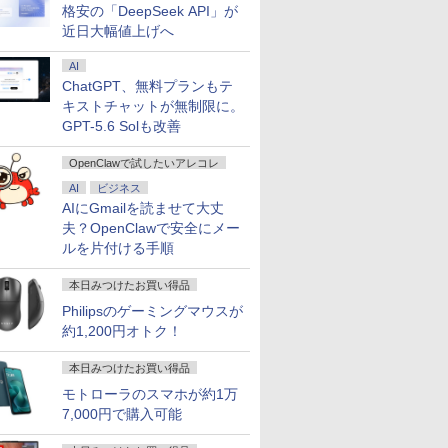
格安の「DeepSeek API」が
近日大幅値上げへ
AI
ChatGPT、無料プランもテ
キストチャットが無制限に。
GPT-5.6 Solも改善
OpenClawで試したいアレコレ
AI
ビジネス
AIにGmailを読ませて大丈
夫？OpenClawで安全にメー
ルを片付ける手順
本日みつけたお買い得品
Philipsのゲーミングマウスが
約1,200円オトク！
本日みつけたお買い得品
モトローラのスマホが約1万
7,000円で購入可能