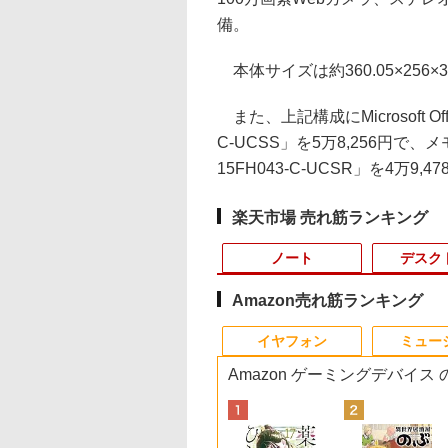
備。
本体サイズは約360.05×256×3
また、上記構成にMicrosoft Offic
C-UCSS」を5万8,256円で、メモ
15FH043-C-UCSR」を4万9
楽天市場 売れ筋ランキング
ノート
デスク
Amazon売れ筋ランキング
10
10
10
10
1
1
1
1
2
2
2
2
イヤフォン
ミュー
Amazon ゲーミングデバイス