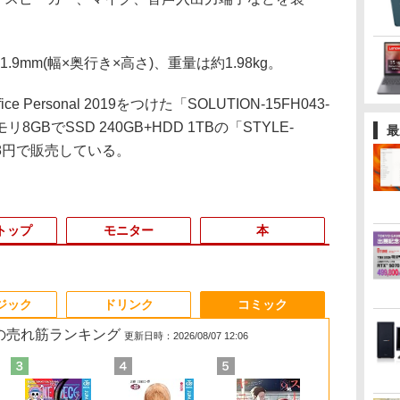
1.9mm(幅×奥行き×高さ)、重量は約1.98kg。
e Personal 2019をつけた「SOLUTION-15FH043-
リ8GBでSSD 240GB+HDD 1TBの「STYLE-
最
,478円で販売している。
トップ
モニター
本
3
3
3
3
4
4
4
4
5
5
5
5
6
6
6
6
ジック
ドリンク
コミック
 の売れ筋ランキング
更新日時：2026/08/07 12:06