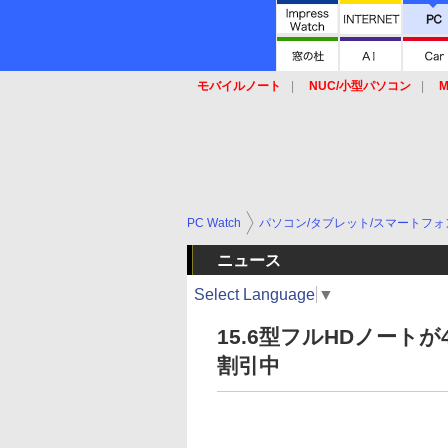
モバイルノート
NUC/小型パソコン
M
SSD
キーボード
マウス
PC Watch
パソコン/タブレット/スマートフォ
ニュース
Select Language
▼
15.6型フルHDノート
割引中