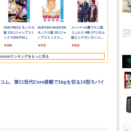
ン
ン
ぜ
良品 15.6インチ HP
MINISFORUM｜ミニ
★Gigastone モニター
コレクション・台湾の
FUJITSU/富士通
レビュー投稿 5年保証
【公式限定2年保証】
和山やま作品4冊セッ
＼11日まで限定価格／
グリーンハウス 7型ワ
施設基準パーフェクト
【全品最大2500円OFF
良品 フルHD 
【新品★20％
【楽天1位!1,6
世界の超富裕
】
ニ
Notebook 250G7
スフォーラム 超小型
21.45インチ ディスプ
モダニズム（第6巻）
ESPRIMO
｜MS Office 2024
モニター 21.5インチ フ
ト 小冊子＆アクリルス
ノートパソコン 新品
イド液晶 電子POP 取
ブック 2026年度版 [
クーポン】【新品マウ
チ HP 250G7
ン】MINISFO
OFFクーポン 8
いる「最初の
能
0P
か
Windows11 超高性能
デスクトップパソコン
レイ PCモニター VESA
衛生と病院 [ 鈴木哲造 ]
G6012/MX【第12世代
H&B 搭載｜中古ノート
ルhd 高画質 100Hz VA
タンド付き特装版 （ビ
福袋 6点セット Intel
付金具付き ホワイト
一般社団法人日本施設
ス＋新品キーボード
Windows11
1390ミニP
20:00-8/11 0
作り方 [ 小原
イ
を
第10世代Core i5-
LN150W(Windows 11
モニタ ノングレア フル
Intel Core i5-
パソコン Windows11
ノングレア 非光沢 ス
ームコミックス） [ 和
Pentium GOLD 6500Y
GH-EP7F-WH
基準管理士協会 ]
付】Core i7 第8世代
第10世代Core 
Core i9-139
Xiaomi Monit
￥29,689
￥49,800
￥9,980
￥19,800
￥55,000
￥29,800
￥9,999
￥11,000
￥29,999
￥10,970
￥22,000
￥54,999
￥30,789
￥88,999
￥12,580
￥2,200
ュ
ジ
1035G1 8GB 爆速
Pro/Intel Processor
HD 75Hz ブルーライト
12500T/16GB(DDR4)/M.2
Office付｜テンキー
ピーカー内蔵 3年保証
山 やま ]
メモリ8GB
[GHEP7FWH]
Dell OptiPlex
1035G1 8GB
16GB+500/3
2026 ディス
.
Anker Soundcore
On My Road
by Amazon 天然水
ONE PIECE モノクロ
【2026年アップグレ
On My Road
by Amazon 炭酸水
HUNTER×HUNTER
Xiaomi シャオミ
BUGS LIFE
コカ・コーラ やかんの
スーパーの裏でヤニ吸
 カ
ニ
さ
NVMe式256GB-SSD カ
N150/メモリ 8GB/SSD
軽減 パネル 178度 広角
SSD256GB/無線
DVD 搭載｜Core i5 第
ディスプレイ パソコン
SSD256GB
3060/3070 SFF 22イン
NVMe式256G
ベアボーンキ
1080P 23.8
Liberty 5 ミッドナイ
(Stadium ver.)
ラベルレス 2L×9本
版 115 (ジャンプコミ
ード版】AOKIMI ワ
(Stadium ver.)
ラベルレス 500ml
モノクロ版 39 (ジャ
REDMI Buds 8 Lite ワ
麦茶 from 爽健美茶 ラ
うふたり 9巻 (デジタル
タ
メラ 無線 Office付き
256GB/VESA) ミニPC
高解像度目に優しいフ
LAN/Win11Pro-64bit】
7世代 メモリ 8GB SSD
モニター PCモニター
Windows11 WPS
チ液晶セッ Office付き
メラ 無線 Off
DDR4 SODI
144Hzリフ
￥250
トブラック
ックスDIGITAL)
イヤレスイヤホン
×24本 強炭酸水 ペッ
ンプコミックス
イヤレスイヤホン
ベルレス
版ビッグガンガンコミ
パ
ー
Win11【中古ノートパ
LN150W-8/256-
リッカーフリー (PS5確
中古/送料無料 ※沖縄、
256GB｜店長厳選
フルハイビジョン 21イ
Office付き 初期設定済
Windows11 メモリ
Win11【中
リ、 2.5G/Wi-
ート sRGB99%
￥250
￥1,117
￥250
水
bluetooth イヤホン
トボトル 500ミリリ
DIGITAL)
Bluetooth 5.4 ノイズ
650mlPET×24本
ックス)
4K
 中
ー
ソコン 中古パソコン 中
W11Pro(N150)
認済み/HDMI/VGA/3年
離島を除く
Lenovo ThinkPad
ンチ 液晶モニター ア
み 14インチ フルHD ノ
8GB/16GB/32GB
ソコン 中古パ
6/Bluetooth 
万色 300nits
￥14,990
￥594
￥1,964
￥1,625
￥572
￥2,980
￥2,009
￥810
V12 小型軽量 ブルー
ットル (Smart
キャンセリング ANC
す
c
古PC】送料無料 あす
保証)
15.6型 Bluetooth Wi-
イリスオーヤマ DT-JF
ートPC 初心者 学生 在
SSD256GB/512GB/
古PC】送料無
HDMI 2.1/DP
ブルーライト
トゥースHi-Fi 最大
Basic)
36時間再生
対
楽対応 即日発送
Fi 無線｜中古 パソコン
* 安心延長保証対象
宅ワーク テンキー Wi-
1TB DisplayPort 2画
楽対応 即日発
1.4/TYPE-
TÜV認証 目
mazonランキングをもっと見る
36時間再生 ぶるーと
en
応可
（Windows10も対応可
中古PC Word Excel
Fi Bluetooth HDMI 軽
面同時出力 WIFI子機
（Windows
力対応ミニpc
調整可能なス
ゅーす コードレス
能 Win10）
量 持ち運び 安い
付 USB3.0中古デスク
能 Win10）
VESA
ENCノイズキャンセ
/N150
トップパソコン
リング 自動ペアリン
グ Type-C充電 マイ
コム、第11世代Core搭載で1kgを切る14型モバイ
ク付き 防水 タッチ式
音量調整 スポーツ/通
勤/通学/WEB会議(ホ
ワイト)