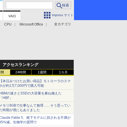
Impress サイト
全カテゴリ
CPU
Microsoft Office
アクセスランキング
時間
24時間
1週間
1カ月
【本日みつけたお買い得品】モトローラのスマ
ホが約1万7,000円で購入可能
HBMの速さとSSDの大容量を兼ね備えた
「HBF」
メモリ8GBで仕事なんて無理……そう思ってい
た時期が僕にもありました
Claude Fable 5、格下モデルに回される不満が
85%減。生物学の質問で