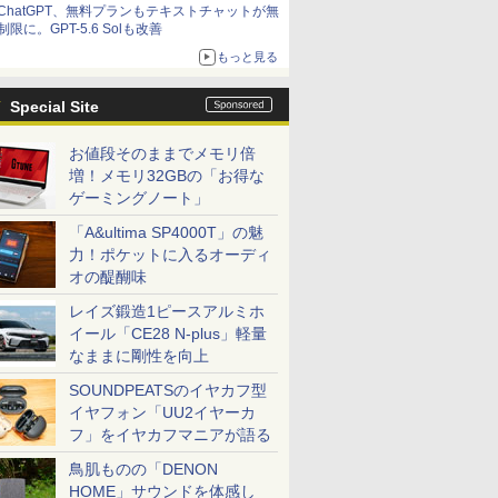
ChatGPT、無料プランもテキストチャットが無
制限に。GPT-5.6 Solも改善
もっと見る
Special Site
お値段そのままでメモリ倍
増！メモリ32GBの「お得な
ゲーミングノート」
「A&ultima SP4000T」の魅
力！ポケットに入るオーディ
オの醍醐味
レイズ鍛造1ピースアルミホ
イール「CE28 N-plus」軽量
なままに剛性を向上
SOUNDPEATSのイヤカフ型
イヤフォン「UU2イヤーカ
フ」をイヤカフマニアが語る
鳥肌ものの「DENON
HOME」サウンドを体感し