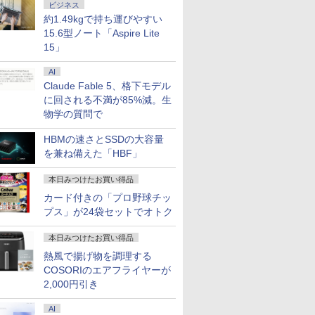
ビジネス
15.6イン
クーポ
00円
層がして
【リフレッシュレート
中古美品 15.6インチ
「28%クーポンで
[新品]ブルーロック (1-
新発売 [1+1年保証] モニ
良品 15.6インチ HP
【エントリーでポイン
【3千円以上送料無料】
楽天ランキング1位★
【P10倍】&【40,000円
ホワイト・シリーズ！
信じていた仲間達にダ
【新品】【
【マラソン
ASUS エ
角川まんが
約1.49kgで持ち運びやすい
RUM M1-
/4
1億円」の
100Hz】LG モニター
HP Notebook 250G7
97,848円」GEEKOM
39巻 最新刊) 全巻セッ
ター 100Hz 21.5インチ
Notebook 250G7
ト10倍】 Aランク 良品
古川優香が本気で作っ
三年保証 新品 ノート
クーポン】【国内生
モニター 白 21.5インチ
ンジョン奥地で殺され
位！】ノー
冷ファンへ
晶ディスプレ
ズ 日本の
15.6型ノート「Aspire Lite
 超高性能
C、インテル
1:59】
 正徳 ]
23.8インチ フルHD
Windows11 超高性能
A7 Max ミニPC AMD
ト
23.8インチ 27インチ pc
Windows11 超高性能
HP Z4 G4 ワークステ
た!ショルダーバッグ
パソコン パソコン
産・公式】 新品 NEC
23.8インチ 100Hz
かけたがギフト『無限
新品第13
ップ中！
Care [ 27
巻+別巻5
15」
i5-
00HX、
or A24i
IPS 液晶モニター ブル
第10世代Core i5-
Ryzen 9 7940HS搭載
モニター 1ms応答 パソ
第10世代Core i5-
ーション Xeon W-2223
Office付き
デスクトップパソコン
200Hz ゲーミングモニ
ガチャ』でレベル9999
ノートPC O
RTX5060×C
HD(1920×1
[ 山本 博文
￥11,440
￥30,789
￥135,900
￥22,836
￥11,999
￥31,889
￥121,000
￥5,489
￥34,680
￥182,661
￥12,799
￥792
￥29,800
￥239,875
￥15,800
￥23,760
 爆速
2GB+1TB/
プレイ
ーライト低減 フリッカ
1035G1 8GB 爆速
【8745HS/H255より上
コン モニター
1035G1 8GB 爆速
メモリ32GB NVMe
Windows11搭載
office付き LAVIE
ター【1ms応答 2mm
の仲間達を手に入れて
ノートパソ
代】ゲーミ
ド ] VA2
AI
B-SSD カ
ット、
インチ
ーセーフ HDMI LGエ
NVMe式256GB-SSD カ
位】Radeon 780M(単
1920*1080 FHD ゲーミ
NVMe式256GB-SSD カ
SSD 512GB NVIDIA
14/15.6インチ型ワイド
Direct DT Windows
ベゼル】pcモニター
元パーティーメンバー
向け Wind
生活応援 
ice付き
MM×2メモ
レッシュレ
レクトロニクス PCモ
メラ 無線 Office付き
体GPU級性能)｜
Claude Fable 5、格下モデル
ングモニター 非光沢 VA
メラ 無線 Office付き
RTX A2000 GDDR6
液晶 フルHD 第14世代
11 Home Core Ultra 5-
1920*1080 FHD パソコ
と世界に復讐＆『ざま
設定済 W
デスクトップ
古ノートパ
Fi
 1670
ニター 24MS500-B
Win11【中古ノートパ
128GB DDR5拡張可能
角度調整 VESA
Win11【中古ノートパ
12GB Windows11 Pro
CPU intel N3450 Core
225 メモリ 16GB SSD
ン モニター 非光沢 チ
ぁ！』します！【電子
zoom 日
原神対応 メ
に回される不満が85%減。生
ソコン 中
5.2、
 ΔE＜1 低
24MS500B 新品 VESA
ソコン 中古パソコン 中
｜USB4×2｜4画面8K｜
Freesync
ソコン 中古パソコン 中
4コア win11pro 中古デ
i5 i7 メモリ8GB~32GB
1TB 可能 24インチモ
ルト VESA Freesync
書籍】
ド 14.1型 I
SSD1TB W
物学の質問で
料 あす
 大画面
規格
古PC】送料無料 あす
デュアル2.5G LAN｜3
pc/switch/ps4/ps5/xbox
古PC】送料無料 あす
スクトップパソコン 中
SSD128GB~1TB WEB
ニター 1年保証 送料無
スピーカー内蔵
Celeron
キーボード
送
C、3画面出
にやさしい
楽対応 即日発送
年保証｜Win11 Pro｜
スピーカー内蔵
楽対応 即日発送
古PC z4g4 中古ワーク
カメラ テンキー付き
料 【NortonP】
kksmart 1+1年保証
SSD1TB(
線LAN 
HBMの速さとSSDの大容量
10も対応可
タンド
（Windows10も対応可
在宅/クリエイター/ゲー
（Windows10も対応可
ステーションhp 中古パ
大容量 大画面 zoom軽
バッテリー
き パソコン
を兼ね備えた「HBF」
能 Win10）
ミング向け mini pc
能 Win10）
ソコンwindows11
量 初心者向け
学生 プレ
心者 1年
16GB+1TB
向け
新品
本日みつけたお買い得品
カード付きの「プロ野球チッ
プス」が24袋セットでオトク
本日みつけたお買い得品
熱風で揚げ物を調理する
COSORIのエアフライヤーが
2,000円引き
AI