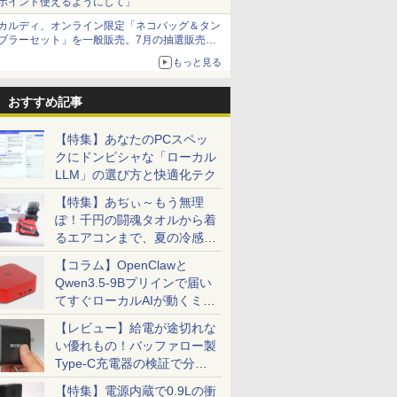
ポイント使えるようにして」
カルディ、オンライン限定「ネコバッグ＆タン
ブラーセット」を一般販売。7月の抽選販売の
当選無効分
もっと見る
おすすめ記事
【特集】あなたのPCスペッ
クにドンピシャな「ローカル
LLM」の選び方と快適化テク
【特集】あぢぃ～もう無理
ぽ！千円の闘魂タオルから着
るエアコンまで、夏の冷感グ
ッズ一挙紹介
【コラム】OpenClawと
Qwen3.5-9Bプリインで届い
てすぐローカルAIが動くミニ
PC「SER9 Pro」
【レビュー】給電が途切れな
い優れもの！バッファロー製
Type-C充電器の検証で分か
ったこと
【特集】電源内蔵で0.9Lの衝