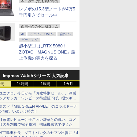
本日みつけたお買い得品
レノボの15.3型ノートが4万5
千円引きでセール中
西川和久の不定期コラム
AI
ミニPC・UMPC
自作PC
ゲーミング
超小型11LにRTX 5080！
ZOTAC「MAGNUS ONE」最
上位機の実力を探る
Impress Watchシリーズ 人気記事
時間
24時間
1週間
1カ月
ユニクロ、今日から「お盆特別セール」。涼感
シアサッカーワンピース待望値下げ、撥水ギア
ショーツは1990円に
ミスド「Mrs. GREEN APPLE」のコラボドーナ
ツ4種、いよいよ発売！
【家電レビュー】手ごわい雑草との戦い、コメ
リの草刈機で完全勝利 掃除機感覚で使えた
NTT島田社長、ソフトバンクのセブン出資に「d