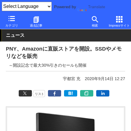
Powered by
Translate
PC Watch
半導体/周辺機器
SSD
その他
カテゴリ
過去記事
検索
Impressサイト
ニュース
PNY、Amazonに直販ストアを開設。SSDやメモ
リなどを販売
～開設記念で最大30%引きのセールも開催
宇都宮 充
2020年9月14日 12:27
リスト