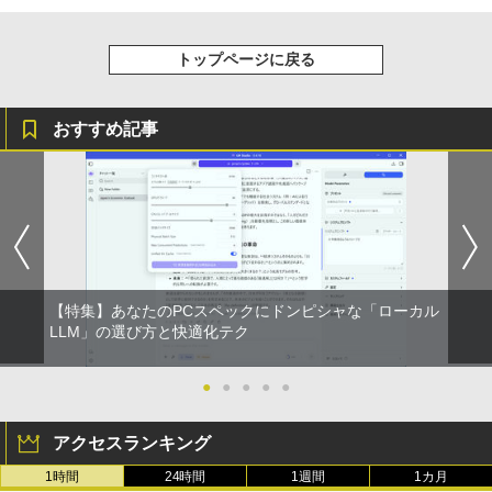
トップページに戻る
おすすめ記事
【特集】あなたのPCスペックにドンピシャな「ローカル
LLM」の選び方と快適化テク
●
●
●
●
●
アクセスランキング
1時間
24時間
1週間
1カ月