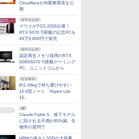
CloudflareがAI業務環境を公
開
ゲーミング
マウスがTGS 2026出展！
RTX 5070 Ti搭載の記念PCを
49万9,800円で発売
ゲーミング
認定再生メモリ採用のRTX
5080/5070 Ti搭載ゲーミング
PC、ユニットコムから
7
7
7
7
8
8
8
9
9
9
8
10
10
10
ビジネス
約1.49kgで持ち運びやすい
15.6型ノート「Aspire Lite
15」
AI
らです
OFFクーポン】
ューター
んか小さ
ノートパソコン 中古
MAXZEN モニター 27
1OC Vol.7
【公式・直販】デスクトップパソコン
Panasonic パナソニッ
モバイル式ゲーミング
【特典】黄泉のツガ
2026年NEW｜VETESA
【期間限定5%OFFク
[8月下旬より発送予定]
「楽天ランキング1位」 
JAPANNE
ちいかわ 
ノートパソ
Claude Fable 5、格下モデル
S XP
M NAB9S ミニPC インテ
方式 フル
やつ（4）
Corei5 第8/10世代
インチ 144Hz WQHD
（TJMOOK）
PC 新品 Lenovo ThinkCentre neo
ク Let's note QV8 ノー
モニター モバイルモニ
イ 1～13巻 セット
正規店 商品を自由選択
ーポン 8/12 10時ま
[新品]ちいかわ なんか
パソコン Windows11 パソコ
チ IPSパ
くてかわい
ンチ 新品 W
に回される不満が85%減。生
最終機種
3900HK
モニター
 [ ナガノ
Windows11 Office付
FastIPS HDMI2.0
50q Tiny Gen 5 Core i5 メモリ 16GB
トパソコン 12.0型
ター 18.5インチ 100Hz
(ポストカード7種) （ガ
新品 ノートパソコン 14
で】 ゲーミングモニタ
小さくてかわいいやつ
付き 新品｜インテル 第14世
165Hz/1m
（5） （ワ
Pro Off
￥1,650
物学の質問で
2 高速
B/32GB+1TB/ベアボーン
ック
き NEC 15.6型 メモリ
DP1.4 sRGB100％ フ
SSD 256GB 512GB 選択可
WQXGA+(2880x1920)
高速応答 ディスプレイ
ンガンコミックス） [
型/15.6型 Windows11
ー モニター 27インチ
(8) なんか人魚の島の
i5-6400 i5-12400F i7-14
応 フルHD(1
ナガノ ]
キーボード
￥27,800
￥15,980
￥134,800
￥28,000
￥16,990
￥7,664
￥29,800
￥18,780
￥4,400
￥45,700
￥17,980
￥1,210
￥29,800
2.6G
PCIe4.0 SSD
1J
16GB 最大SSD1TB
リッカーレス ブルーラ
Windows11 Home Pro 選択可
ノートPC 超軽量 2in1モ
大画面 ゲーミングモニ
荒川弘 ]
Office搭載
180Hz 180hz WQHD
ひみつのふせん&ノー
256GB～2TB｜メモリ 8～
解像度 ゲ
8GB SSD 
HBMの速さとSSDの大容量