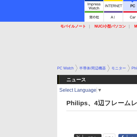
モバイルノート
NUC/小型パソコン
M
SSD
キーボード
マウス
PC Watch
半導体/周辺機器
モニター
Phi
ニュース
Select Language
▼
Philips、4辺フレームレ