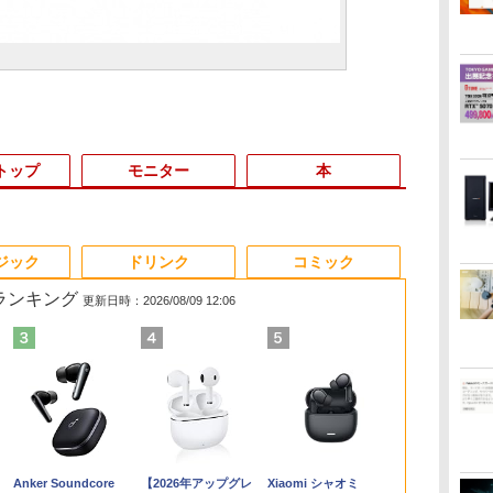
トップ
モニター
本
3
3
3
3
4
4
4
4
5
5
5
5
6
6
6
6
ジック
ドリンク
コミック
筋ランキング
更新日時：2026/08/09 12:06
間
5
帯
の
＼★最大2555円OFFク
超得2,500円OFF&P2倍
【期間限定5%OFFクー
楽譜 【取寄品】UN275
レビュー投稿 5年保証
デスクトップパソコン
モニター 21.5イン
オレンジページ 2026
MS限定クーポンあり!
【中古】初心者も安
【2026年最新改良版・
【 限定生産・特典つき
貴重！いまさ
【新品★20％
マウスコンピ
ちいかわ な
S
ー
イ
ーポン★／【テンキー
｜Windows11正式対応
ポン 8/12 10時まで】
輸入 フラッシング・ウ
｜MS Office 2024
Windows11 Office付
チ/23.8インチ/27イン
10/17号増刊＜グレー＞
【Win11正式対応】
心！おまかせゲーミン
高級金属製】【タッチ
】YUZURU2027 羽生
が WINDOW
MINISFORU
15．6型 IPS
くてかわいい
ソ
S
[
搭載内蔵】中古ノート
｜楽天1位｜最大180日
モニター 27インチ
ィンズ【メール便不可
H&B 搭載｜中古 ノー
き パソコン 新品｜イ
チ フルhd 高画質
[雑誌]
Webカメラ&テンキー
グセット SILVER 中古
選択】モバイルモニタ
結弦カレンダー卓上版
PRO 高性能
ル Core i9-1
HD モバイル
（ワイドKC）
チ
]
パソコン 東芝
保証｜CPU 第8世代｜
100Hz FHD VAパネル
商品】【沖縄・離島以
トパソコン
ンテル 第14世代 Core
100Hz VA ノングレア
付き ノートパソコン
デスクトップPC eスポ
ー 15.6インチ タッチパ
[ 能登 直 ]
PANA CF-SX
16GB+500G
iiyama ブラ
]
￥14,555
￥34,800
￥13,980
￥30,030
￥19,800
￥45,700
￥11,980
￥1,689
￥29,800
￥65,980
￥14,580
￥2,750
￥27,500
￥88,999
￥15,000
￥1,210
GB
能
dynabook B55 シリー
HP 中古デスクトップ
スピーカー搭載 ブルー
外送料無料】
Windows11 Office付
i5-6500 i5 i7-14700F｜
非光沢 スピーカー内蔵
中古 パソコン メモリ
ーツ入門 Geforce
ネル ワイヤレス接続
CPU Core I5 
キット、DDR4、
P1671HSC-B
Anker Soundcore
【2026年アップグレ
Xiaomi シャオミ