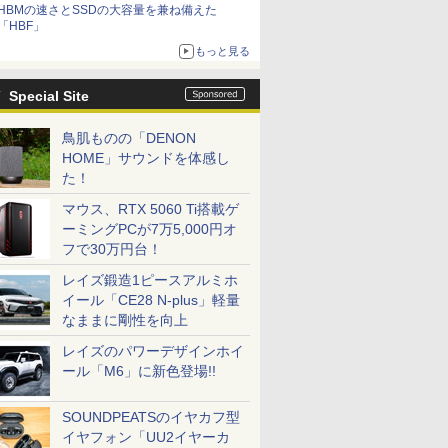
HBMの速さとSSDの大容量を兼ね備えた
「HBF」
もっと見る
Special Site
鳥肌ものの「DENON
HOME」サウンドを体感し
た！
マウス、RTX 5060 Ti搭載ゲ
ーミングPCが7万5,000円オ
フで30万円台！
レイズ鍛造1ピースアルミホ
イール「CE28 N-plus」軽量
なままに剛性を向上
レイズのパワーデザインホイ
ール「M6」に新色登場!!
SOUNDPEATSのイヤカフ型
イヤフォン「UU2イヤーカ