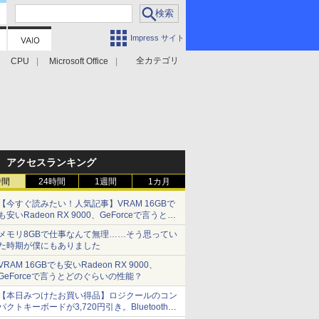
Impress サイト
全カテゴリ
CPU
Microsoft Office
アクセスランキング
時間
24時間
1週間
1カ月
【今すぐ読みたい！人気記事】VRAM 16GBで
も安いRadeon RX 9000、GeForceで言うとど
のぐらいの性能？ - PC Watch
メモリ8GBで仕事なんて無理……そう思ってい
た時期が僕にもありました
VRAM 16GBでも安いRadeon RX 9000、
GeForceで言うとどのぐらいの性能？
【本日みつけたお買い得品】ロジクールのコン
パクトキーボードが3,720円引き。Bluetoothで3
台接続対応