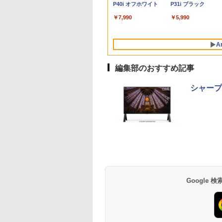
送料
ron/Atom/Pentium
ッカーレス 27型
OX付き特装版[入
スクトップPC 安い 高性能 ゲーム 本
ター(ピンク) JN-
256GB 512GB 1TB
E590 Core i3 8145U メ
可 mini pc Windows11
ラック/ ホワイト色 ス
キャラクターズA） [
A579/B メモリ8GB
SSD 256GB/512GB
Type-C対応 HDMI
P40i オフホワイト
P31i ブラック
P】
d メモリ8GB/16GB
ーライトカット ノ
約]
体のみ 高スペッ 初期設定済み
IPS238G165F-HSP-PK
Webカメラ WiFi
モリ8GB / 16GB /
Pro 動作より高速 4K×3
ピーカー搭載 プリンス
ナガノ ]
HDD500GB 15.6イ
USB無線LANアダプ
VESA対応 モニター 
128GB/256GB/512GB
レア HDMI
HDMI DP sRGB:100%
Bluetooth 選べるカラ
32GB SSD M.2
画面出力 ミニパソコン
トン
HDMI テンキー DVD
ー付属 HDMI
ち運び サブディスプ
￥7,990
￥5,990
ptive-Sync ブラッ
HDR PS5 フル
ー 14型 薄型 軽量 初心
PCIe256GB / 512GB /
HDMI2.0+DP1.4 静音性
ROM 初期設定済 す
DisplayPort WPS
イ デュアルモニター
MAXZEN
HD:120Hz接続 高さ調
者 学習向け PC ピンク
1TB Windows11 Pro
小型pc 豊富な端子
使える 7日保証 送料
Office付き デスクト
レワーク ミニPC対
M27IC02 マクスゼ
整 ピボット(縦回転)
シルバー 最短当日出荷
64bit【送料無料】【1
Type-C USB3.2 有線
料 2営業日以内に発
プパソコン ミニPC 
EVICIV
A
HDMIケーブル同梱(ホ
年保証】
LAN WIFI5/BT4.2 省電
古パソコン 小型 コ
ワイト)【2年保証】
力 オフィス/学習向け
クト デスクトップP
編集部のおすすめ記事
P2
シャープ、
BRUCE WAYNE feat.
【Amazon.co.jp限
薬屋のひとりごと 17
BRUCE WAYNE feat
by Amazon 天然水
異世界居酒屋「の
Flo Milli, ATL Jacob
定】 い・ろ・は・す
巻 (デジタル版ビッグ
Flo Milli, ATL Jacob
ラベルレス 500ml
ぶ」(22) (角川コミッ
[Explicit]
2L PET ラベルレス
ガンガンコミックス)
[Explicit]
×24本 富士山の天然
クス・エース)
×8本
水 バナジウム含有 
￥250
￥1,112
￥770
￥250
￥1,380
￥832
Google
ミネラルウォーター
ペットボトル 静岡県
産 500ミリリットル
(Smart Basic)