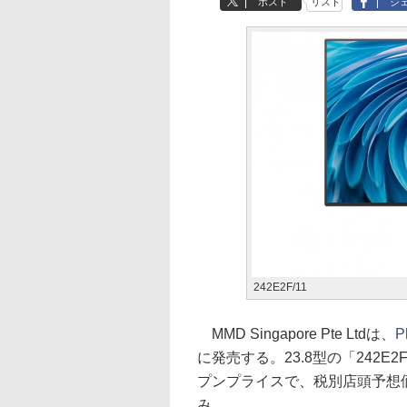
ポスト
リスト
シ
242E2F/11
MMD Singapore Pte Ltdは、
P
に発売する。23.8型の「242E2
プンプライスで、税別店頭予想価格
み。