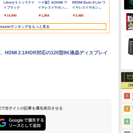
ズ 15.6インチ Core i5
パソコン Windows11
ライト軽減 ノングレア
｜スペック Core i5 第7
SSD 256GB～2TB｜メ
3年保証 ディスプレイ
8GB 最大32GB 新品
GT1030搭載！ Win11
電池内蔵 自立スタンド
DVD【中古】
minipc、Wi-F
[P1671HSCB1
Liberty 5 ミッドナイ
ード版】AOKIMI ワ
REDMI Buds 8 Lite ワ
ンチ
タ
持
第6世代 メモリ8
office付き｜メモリ
タイプ 壁掛け対応 省ス
世代 メモリ 8GB 大容
モリ 8～64GB DDR4/5
パソコンモニター PC
SSD 256GB 高性能 第
Office 24型液晶 ゲー
モバイルモニター スタ
LAN、 HDMI×
【RNH】
トブラック
イヤレスイヤホン
イヤレスイヤホン
-
レ
GSSD128G
8GB SSD256GB
ペース 角度調整 高視野
量 HDD 500GB テンキ
｜ デスクトップPC 2年
モニター フルハイビジ
8世代 Core i5搭載
ミングキーボード・マ
ンド ゲーミングモニタ
画面出力 ミ
bluetooth イヤホン
Bluetooth 5.4 ノイズ
ぐ
 テ
Windows11 DVDドラ
HDD500GB｜ デスク
角 178° Adaptive-Sync
ー DVDドライブ搭載
保証 激安 高性能 ゲー
ョン 21インチ 液晶モ
DVD 中古ノートパソコ
ウス[8世代 Corei5
ー 1080PフルHD 高画
￥14,990
￥1,964
￥3,480
V12 小型軽量 ブルー
キャンセリング ANC
無
ッ
応
イブ Bluetooth HDMI
トップ Microsoft
対応 MAXZEN
CD DVD 再生可｜中古
ム 本体のみ PC 高スペ
ニター アイリスオーヤ
ン Windows11 Pro 店
8GB SSD256GB]：良
質 デュアルモニター
トゥースHi-Fi 最大
36時間再生
送
中
Office付き 中古パソコ
office 第8世代以降｜セ
MJM27CH02-F100
パソコン 中古ノートパ
ッ 初期設定済み
マ DT-JF *
長オススメ おまかせ
品
サブモニター ポータブ
mazonランキングをもっと見る
36時間再生 ぶるーと
ンパ
ン 中古ノートPC 整備
ット購入可能｜デスク
ソコン 中古PC オフィ
15.6型 無線LAN office
ルモニター 選べる9パ
ゅーす コードレス
C
済み
トップ 中古｜中古PC
ス搭載
付き 2026 福袋 ギフト
ータン
ENCノイズキャンセ
リング 自動ペアリン
グ Type-C充電 マイ
HDMI 2.1/HDR対応の120型8K液晶ディスプレイ
ク付き 防水 タッチ式
音量調整 スポーツ/通
勤/通学/WEB会議(ホ
ワイト)
1
.
見知らぬ糸
by Amazon 天然水
ONE PIECE モノクロ
On My Road
by Amazon 炭酸水
HUNTER×HUNTER
On My Road
コカ・コーラ やかんの
スーパーの裏でヤニ吸
ラベルレス 2L×9本
版 115 (ジャンプコミ
(Stadium ver.)
ラベルレス 500ml
モノクロ版 39 (ジャ
(Stadium ver.)
麦茶 from 爽健美茶 ラ
うふたり 9巻 (デジタル
￥250
ックスDIGITAL)
×24本 強炭酸水 ペッ
ンプコミックス
ベルレス
版ビッグガンガンコミ
￥1,117
￥250
￥250
水
トボトル 500ミリリ
DIGITAL)
650mlPET×24本
ックス)
￥594
￥1,625
￥572
￥2,009
￥810
 検索で当サイトの記事を優先表示させる
ットル (Smart
Basic)