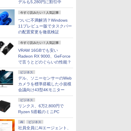
デルも5,280円に割引中
今すぐ読みたい！人気記事
ついに不満解消？Windows
11プレビュー版でタスクバー
の配置変更を徹底検証
今すぐ読みたい！人気記事
VRAM 16GBでも安い
Radeon RX 9000、GeForce
で言うとどのぐらいの性能？
ビジネス
デル、ソニーセンサーのWeb
カメラを標準搭載した小規模
会議向け43型4Kモニター
ビジネス
リンクス、6万2,800円で
Ryzen 5搭載のミニPC
AI
ビジネス
社員全員にAIエージェント、