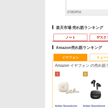
272E2F/11
楽天市場 売れ筋ランキング
ノート
デスク
Amazon売れ筋ランキング
8
10
10
10
1
1
1
1
2
2
2
2
イヤフォン
ミュー
Amazon イヤフォン の売れ
コン
6年NEW｜VETESA
間限定5%OFFク
月下旬より発送予定]
「楽天ランキング1位」 デスクトップ
JAPANNEXT 23.8イン
ちいかわ なんか小さ
ノートパソコン 14イ
【今だけ】全品ポイン
「3500U/4300Uより速
【中古良品】【安心保
ちいかわ なんか小さ
【マラソンセール期
【全商品10%OFF+P
【タッチ式選べる 携
100日後に英語がも
店 商品を自由選択
 8/12 10時ま
品]ちいかわ なんか
パソコン Windows11 パソコン Office
チ IPSパネル搭載
くてかわいいやつ
ンチ 新品 Windows11
ト10倍 お買い物マラソ
い」 NiPoGi ミニpc
証】Princeton 21.5型
くてかわいいやつ（7）
中ポイント5倍】【O
倍】Dell OptiPlex
式】モバイルモニタ
になる1日10分 ネ
6GB
 ノートパソコン 14
 ゲーミングモニタ
くてかわいいやつ
付き 新品｜インテル 第14世代 Core
165Hz/1ms(MPRT)対
（5） （ワイドKC） [
Pro Office搭載 日本語
ン★8/4～8/11★中古パ
Ryzen Embedded
ワイドカラー液晶ディ
なんか飛び出ていろい
なし】 中古ノートパ
3070 Micro 第9世代
14インチ フルHD IP
ティブ英語書き写し 
5.6型 Windows11
モニター 27インチ
) なんか人魚の島の
i5-6400 i5-12400F i7-14700F｜ SSD
応 フルHD(1920×1080)
ナガノ ]
キーボード メモリ
ソコン ノートPC
R2544初登場
スプレイ PTFWDE-
ろ貼れるフォトアルバ
コン 第8世代 Core i5
Core i5 Windows11
パネル 非光沢 タッ
ブレット・リンゼイ 
,800
,780
400
￥45,700
￥17,980
￥1,210
￥29,800
￥15,800
￥33,800
￥4,050
￥3,630
￥17,980
￥35,000
￥11,999
￥1,980
ice搭載
Hz 180hz WQHD
つのふせん&ノー
256GB～2TB｜メモリ 8～64GB｜ デ
解像度 ゲーミングモニ
8GB SSD 128GB
Lenovo ThinkPad
8GB+256GB 4TB拡張
22W / PTFBDE-22W ブ
ム付き特装版 （講談社
富士通 LIFEBOOK
Pro メモリ 8GB/16
式/非タッチ式選択可
Anker Soundcore
Anker Soundcore