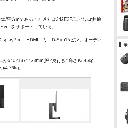
0cd/平方mであること以外は242E2F/11とほぼ共通
eSyncをサポートしている。
ayPort、HDMI、ミニD-Sub15ピン、オーディ
最
540×187×428mm(幅×奥行き×高さ)/3.45kg、
)/4.76kg。