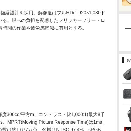
設計を採用。解像度はフルHD(1,920×1,080ド
ている。眼への負担を配慮したフリッカーフリー・ロ
長時間の作業や疲労感軽減に有用とする。
お
度300cd/平方m、コントラスト比1,000:1(最大8千
T(Moving Picture Response Time)は1ms、
は約1,677万色、色域はNTSC 97.4%、sRGB