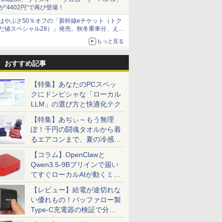
が“4402円”で再び登場！
はやぶさ50％オフの「新幹線eチケット（トク
だ値スペシャル28）」発売。秋冬乗車分、えき
ねっと限定
もっと見る
おすすめ記事
【特集】あなたのPCスペッ
クにドンピシャな「ローカル
LLM」の選び方と快適化テク
【特集】あぢぃ～もう無理
ぽ！千円の闘魂タオルから着
るエアコンまで、夏の冷感グ
ッズ一挙紹介
【コラム】OpenClawと
Qwen3.5-9Bプリインで届い
てすぐローカルAIが動くミニ
PC「SER9 Pro」
【レビュー】給電が途切れな
い優れもの！バッファロー製
Type-C充電器の検証で分か
ったこと