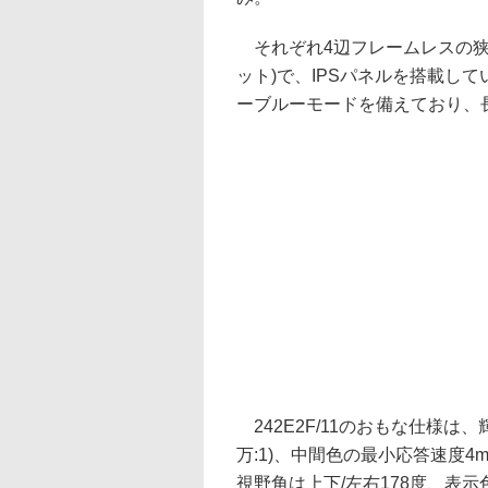
それぞれ4辺フレームレスの狭額縁
ット)で、IPSパネルを搭載し
ーブルーモードを備えており、
242E2F/11のおもな仕様は、輝
万:1)、中間色の最小応答速度4ms、MPR
視野角は上下/左右178度、表示色数