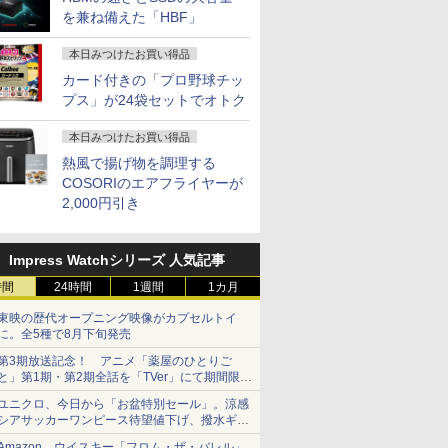
i6 BT5.2 2×2.5GbE
J]
DVDドライブ WEBカ
イトカット 非光沢
Microsoft Office 2024搭載可能 送料
デル Core i5-
ター 1080P IPS液晶パ
Celeron/Atom/Pentium
フリッカーレス 27型
トBOX付き特装版[入
スクトップPC 安い 高性能
ター(ピンク)
256GB 51
を兼ね備えた「HBF」
2 /USB-C×2 4K@60Hz 4
メラ NEC中古ノート
Adaptive-Sync
無料 1年 3年 保証 選択可【NortonP】
8365U/8GBメモリ/高速
ネル 自立スタンド サブ
Gold メモリ8GB/16GB
ブルーライトカット ノ
荷予約]
体のみ 高スペッ 初期設定
IPS238G1
Webカメラ 
ニパソコン
パソコンVKT16 15イ
MJM27IC03-Q144 マク
SSD /Webカメ
モニター 100%sRGB
SSD128GB/256GB/512GB
ングレア HDMI
HDMI DP 
Bluetoo
ンチ
スゼン xp10n
ラ/WiFi&Bluetooth/Type-
FreeSync HDR Type-C
Adaptive-Sync ブラッ
HDR PS5
ー 14型 
本日みつけたお買い得品
C/Win11＆office 2019
HDMI テレワーク
ク MAXZEN
HD:120H
者 学習向け
カード付きの「プロ野球チッ
搭載/バッテリー保証外
MGM27IC02 マクスゼ
整 ピボット
シルバー 
プス」が24袋セットでオトク
ン
HDMIケー
ワイト)【
本日みつけたお買い得品
熱風で揚げ物を調理する
COSORIのエアフライヤーが
2,000円引き
Impress Watchシリーズ 人気記事
時間
24時間
1週間
1カ月
東映の歴代オープニング映像がカプセルトイ
に。全5種で8月下旬発売
第3期放送記念！ アニメ「薬屋のひとりご
と」第1期・第2期全話を「TVer」にて期間限定
で順次無料配信開始
ユニクロ、今日から「お盆特別セール」。涼感
シアサッカーワンピース待望値下げ、撥水ギア
ショーツは1990円に
Amazon、ウイスキー「フロム・ザ・バレル」