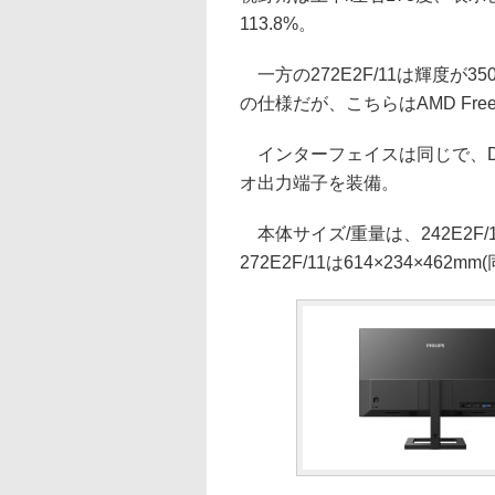
113.8%。
一方の272E2F/11は輝度が35
の仕様だが、こちらはAMD Fre
インターフェイスは同じで、Displ
オ出力端子を装備。
本体サイズ/重量は、242E2F/11が
272E2F/11は614×234×462mm(同