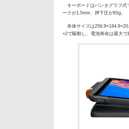
キーボードはパンタグラフ式で
ークが1.5mm、押下圧が65g。
本体サイズは256.9×184.9×
×2で駆動し、電池寿命は最大で