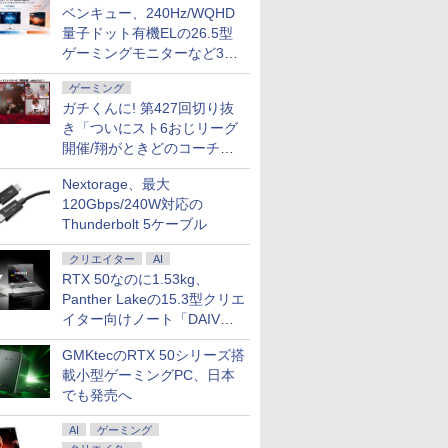
ベンキュー、240Hz/WQHD
量子ドット有機ELの26.5型
ゲーミングモニターなど3機
種
ゲーミング
ガチくんに! 第427回切り抜
き「ついにスト6おじリーグ
開催/翔がときどのコーチ就
任など」
Nextorage、最大
120Gbps/240W対応の
Thunderbolt 5ケーブル
7
7
7
8
8
8
9
9
9
10
10
10
クリエイター
AI
RTX 50なのに1.53kg、
Panther Lakeの15.3型クリエ
イター向けノート「DAIV
Z5」
GMKtecのRTX 50シリーズ搭
ン
ト】モバイ
死ぬ悪役
MS Office 2024 H&B
魔王城の料理番 〜コワ
マラソン限定P2倍【ク
載小型ゲーミングPC、日本
MS Office 2024 H&B
★8月中旬発送予定★
LGエレクトロニクス
【中古】 Panasonic
SAKAMOTO DAYS 28
【3年保証モデル】
福袋機種店
片田舎のお
IOデータ
 5 高性能
mart
たので、
搭載｜中古ノートパソ
モテ魔族ばかりだけ
ーポン利用で実質
搭載｜14型 WEBカメ
宇宙兄弟 全巻セット
LG 34U530A-W LG
レッツノートCF-SV8
【電子書籍】[ 鈴木祐
JAPANNEXT 49インチ
【CPU 第1
聖になる外
モニター K
でも発売へ
5-7300U
タッチパネ
テイム】
コン Windows11
ど、ホワイトな職場で
20,999円】モバイル モ
ラ 指紋認証 搭載モデル
（全46巻）
UltraWide Monitor 34
軽量薄型 / Windows11
斗 ]
IPSパネル搭載 フル
世代 第10
りの魔法剣
GDQ271U
蔵
g 超薄型
強を目指
Office付｜Dynabook
す〜 6巻 【電子書
ニター 18.5インチ モバ
｜中古 ノートパソコン
型 UWFHDウルトラワ
搭載 / 第8世代Core i5-
HD(1920×1080)解像度
Core i5
子書籍】[
OLED採用
AI
ゲーミング
￥29,800
￥792
￥23,999
￥29,800
￥41,225
￥42,460
￥30,800
￥572
￥46,180
￥25,990
￥770
￥77,800
Pro MS
s 広色域
 【電子
B55M Core i5 第8世代
籍】[ ワイエム系 ]
イルディスプレイ
Windows11 Office 付
イドモニター
8365U / メモリ16GB /
大型液晶モニター JN-
【13.3イン
る ]
GigaCrys