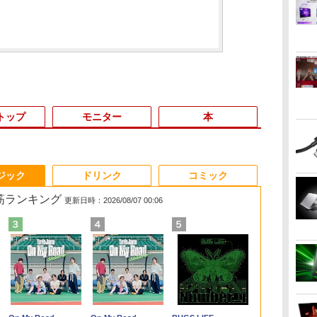
トップ
モニター
本
3
3
3
3
4
4
4
4
5
5
5
5
6
6
6
ジック
ドリンク
コミック
れ筋ランキング
更新日時：2026/08/07 00:06
ン
変
[VETESA正規販売店]
異世界魔王と召喚少女
中古ノートパソコン 中
【タッチ式選べる 携帯
タブレット/ノートパソ
GMKtec GMK-K8
Acer 27インチ フルHD
追放された転生王子、
＼8月限定エントリー
デスクトップPC
5年間フル保証ディス
異世界ウォーキング
ノートパソコ
【5倍ポイン
ゲーム中盤で
度
ン
罪
デスクトップパソコン
の奴隷魔術（30） 【電
古PC Windows11
式】モバイルモニター
コン 2in1PC 顔認証対
PLUS-32/1T-
144Hz 1ms(VRB) IPS
『自動製作』スキルで
でP10倍／【中古】 ノ
Ryzen7 5700G メモリ
プレイ 243B9/11 [23.8
（14） 【電子書籍】[
Surface Pro
ルモニター kks
貴族に転生し
レー
の
PC 一体型 新品
子書籍】[ 福田直叶 ]
Microsoft Office2024
14インチ フルHD IPS
応Full HDカメラ＆指
W11Pro(8845HS)
非光沢 sRGB 99%
領地を爆速で開拓し最
ートパソコン
16GB SSD1TB B550
型ワイド液晶ディスプ
あるくひと ]
第7世代Core i
13.3インチ 
外れスキル【
SSD)/Multi/12.1W/WUXGA(1920x1200)/Win11
サ
Windows11 27型 Core
SSD搭載 初期設定済み
パネル 非光沢 タッチ
紋認証 Panasonic
AMD FreeSync ブラッ
強の村を作ってしま
windows11 office付き
グラボなし
レイ 5年フル保証
WEBカメラ内
ル 超軽量400
を駆使して最
￥69,800
￥792
￥13,800
￥11,999
￥19,800
￥124,800
￥16,600
￥792
￥22,770
￥148,700
￥16,980
￥792
￥24,890
￥18,999
￥792
i7 第4世代 Office付き
店長おまかせ 第7世代
式/非タッチ式選択可能
Let's note CF-XZ6
クブースト VRB対応
う〜最強クラフトスキ
Lenovo レノボ
(USB-C)]
Windows 11 
高輝度400nit
してみた（7）