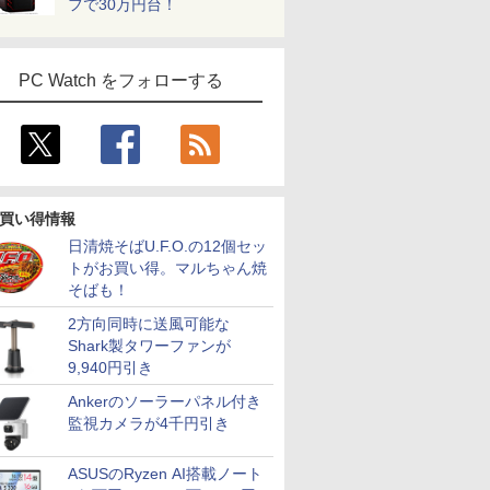
フで30万円台！
PC Watch をフォローする
買い得情報
日清焼そばU.F.O.の12個セッ
トがお買い得。マルちゃん焼
そばも！
2方向同時に送風可能な
Shark製タワーファンが
9,940円引き
Ankerのソーラーパネル付き
監視カメラが4千円引き
ASUSのRyzen AI搭載ノート