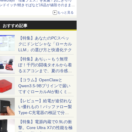
NewDays「増量フェス」を実施！おにぎり/サ
ンドイッチ/焼きそばなど16品が値段そのままで
ボリュームアップ
もっと見る
おすすめ記事
【特集】あなたのPCスペッ
クにドンピシャな「ローカル
LLM」の選び方と快適化テク
【特集】あぢぃ～もう無理
ぽ！千円の闘魂タオルから着
るエアコンまで、夏の冷感グ
ッズ一挙紹介
【コラム】OpenClawと
Qwen3.5-9Bプリインで届い
てすぐローカルAIが動くミニ
PC「SER9 Pro」
【レビュー】給電が途切れな
い優れもの！バッファロー製
Type-C充電器の検証で分か
ったこと
【特集】電源内蔵で0.9Lの衝
撃。Core Ultra X7の性能を極