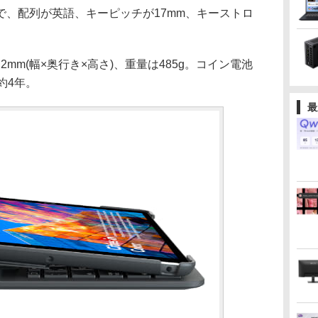
、配列が英語、キーピッチが17mm、キーストロ
20.2mm(幅×奥行き×高さ)、重量は485g。コイン電池
約4年。
最