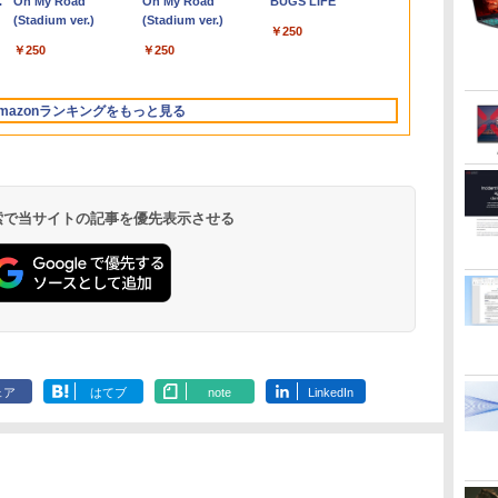
.
Anker Soundcore
On My Road
【2026年アップグレ
On My Road
Xiaomi シャオミ
BUGS LIFE
A
B
メモリ16GB
～第11世代 Core i3/i5
Type-C対応 HDMI
12.0型軽量 超高解像
ブルーライト低減
ルで始める、楽々領地
ThinkPad L390
0ffice 2024
sRGB100％
書籍】[ 八又ナ
Liberty 5 アプリコッ
(Stadium ver.)
ード版】AOKIMI ワ
(Stadium ver.)
REDMI Buds 8 Lite ワ
ル
TB
SSD512GB 初期設定済
大容量 メモリー テン
VESA対応 モニター 持
QHD(2160x1440) タッ
HDMI 1.4 DisplayPort
開拓スローライフ〜
20NSS25A00 Core i5 8
型 2K液晶(256
適合 非光沢I
￥250
トピンク
イヤレスイヤホン
イヤレスイヤホン
i
ホワイト ブラック
キ カメラ ドライブ 選
ち運び サブディスプレ
チパネル Core i5-
v1.2 スピーカー・ヘッ
（8） 【電子書籍】[ 熊
世代 メモリー8GB 高
Wi-Fi Mini-D
解像度1920*12
￥250
￥250
bluetooth イヤホン
Bluetooth 5.4 ノイズ
xbox
択可 Bluetooth 型落ち
イ デュアルモニター
7300U vPro メモリ
ドホン端子 Acer
乃げん骨 ]
速SSD256GB 整備済み
Bluetooth
C/mini HDM
￥-
￥1,964
￥2,980
V12 小型軽量 ブルー
キャンセリング ANC
A対
モデル ノートPC 有名
テレワーク ミニPC対
8GB SSD256GB Type-
Display Widget 6軸カ
品 pc win11 os 中古パ
SurfaceConn
PS4/PS5/XBO
トゥースHi-Fi 最大
36時間再生
面
メーカー
応 EVICIV
C HDMI Office
ラー調整 VESAマウン
ソコン すぐ使える オ
USB3.0
など対応 NK-1
mazonランキングをもっと見る
36時間再生 ぶるーと
ox
Windows10 送料無料
ト対応 Nitro ゲーミン
フィス付きPC 送料無
ゅーす コードレス
中古パソコン
グモニター
料
ENCノイズキャンセ
QG271P6bmipx
リング 自動ペアリン
グ Type-C充電 マイ
ク付き 防水 タッチ式
 検索で当サイトの記事を優先表示させる
音量調整 スポーツ/通
勤/通学/WEB会議(ホ
ワイト)
by Amazon 炭酸水
ONE PIECE モノクロ
by Amazon 天然水
HUNTER×HUNTER
コカ・コーラ やかんの
スーパーの裏でヤニ吸
ラベルレス 500ml
版 115 (ジャンプコミ
ラベルレス 2L×9本
モノクロ版 39 (ジャ
麦茶 from 爽健美茶 ラ
うふたり 9巻 (デジタル
×24本 強炭酸水 ペッ
ックスDIGITAL)
ンプコミックス
ベルレス
版ビッグガンガンコミ
￥1,117
ェア
はてブ
note
LinkedIn
水
トボトル 500ミリリ
DIGITAL)
650mlPET×24本
ックス)
￥1,625
￥594
￥572
￥2,009
￥810
ットル (Smart
Basic)