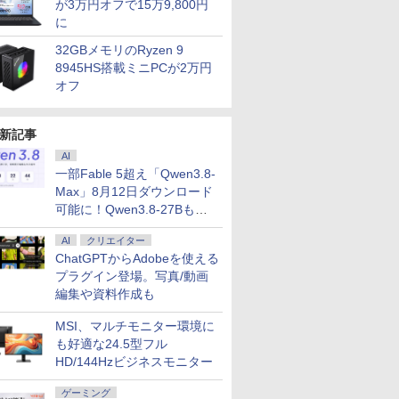
が3万円オフで15万9,800円
に
32GBメモリのRyzen 9
8945HS搭載ミニPCが2万円
オフ
新記事
AI
一部Fable 5超え「Qwen3.8-
Max」8月12日ダウンロード
可能に！Qwen3.8-27Bも順
次
AI
クリエイター
ChatGPTからAdobeを使える
プラグイン登場。写真/動画
編集や資料作成も
MSI、マルチモニター環境に
も好適な24.5型フル
HD/144Hzビジネスモニター
ゲーミング