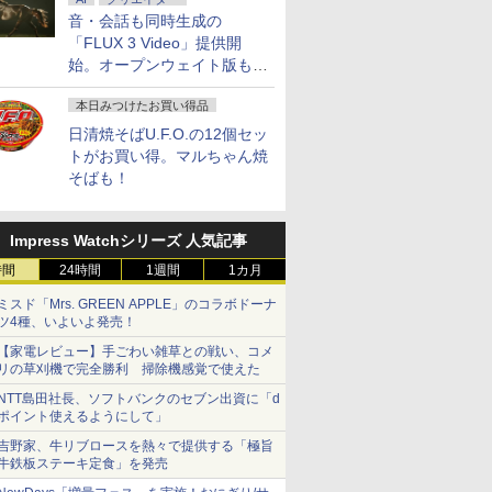
音・会話も同時生成の
「FLUX 3 Video」提供開
始。オープンウェイト版も計
画
本日みつけたお買い得品
日清焼そばU.F.O.の12個セッ
トがお買い得。マルちゃん焼
そばも！
Impress Watchシリーズ 人気記事
時間
24時間
1週間
1カ月
ミスド「Mrs. GREEN APPLE」のコラボドーナ
ツ4種、いよいよ発売！
【家電レビュー】手ごわい雑草との戦い、コメ
リの草刈機で完全勝利 掃除機感覚で使えた
NTT島田社長、ソフトバンクのセブン出資に「d
ポイント使えるようにして」
吉野家、牛リブロースを熱々で提供する「極旨
牛鉄板ステーキ定食」を発売