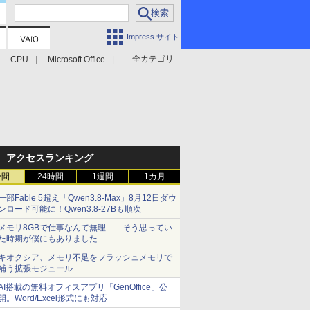
Impress サイト
全カテゴリ
CPU
Microsoft Office
アクセスランキング
時間
24時間
1週間
1カ月
一部Fable 5超え「Qwen3.8-Max」8月12日ダウ
ンロード可能に！Qwen3.8-27Bも順次
メモリ8GBで仕事なんて無理……そう思ってい
た時期が僕にもありました
キオクシア、メモリ不足をフラッシュメモリで
補う拡張モジュール
AI搭載の無料オフィスアプリ「GenOffice」公
開。Word/Excel形式にも対応