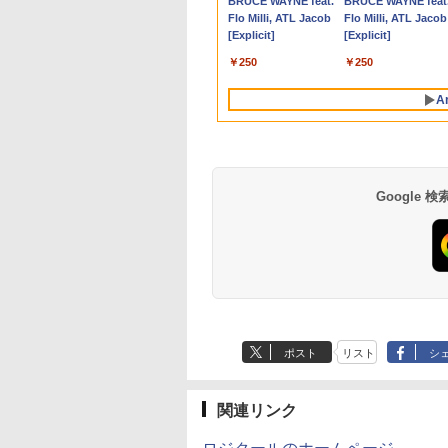
Anker Soundcore
BRUCE WAYNE feat.
Anker Soundcore
BRUCE WAYNE feat
256GB / 12.1イン
S49F-M-H3 HDMI
チ 選べる 】【メモリ
WQHD(2560×1440) /
ックボード NVIDIA
64Bit搭載】DELL
アルモニター サブモニ
古】【20260729】
VESA対応 HDMI VG
64GBまで増設 512G
P40i オフホワイト
Flo Milli, ATL Jacob
P31i ブラック
Flo Milli, ATL Jacob
XGA(1920x1200)
A ビデオ/音声入力
ー16GB 8GB 選べる】
ワイド / 280Hz］ ブラ
Corporation GM107M
Optiplexシリーズ
ター ゲーミングモニタ
パソコンモニター チ
SSD M.2 2242 最大8
[Explicit]
[Explicit]
ebカメラ /
アキシャル音声出力
【SSD 512GB 256GB
ック
[GeForce GTX 860M]
Core i5搭載/4G/新品
ー ポータブルモニター
ト
Windows11 Pro min
￥7,990
￥5,990
i&Bluetooth /
SBメモリ再生対応
選べる】【Windows11
2GB / 光学ドライブ
SSD 120GB/DVD-
外付けモニター リモー
pc/switch/ps4/ps5/
pc 4.1GHz WIFI6
￥250
￥250
ice 2024 H&B / Aラ
モコン同梱
& Win10 選べる】 【中
CDDVDW SN-208FB /
ROM/送料無料【オプ
トワーク IPS mini pc
BT5.2 小型PC VES
古パソコン中古PC】
メモリ 8GB【中古品】
ション色々有】
ミニPC 多デバイス対
応 ミニパソコン 2画
A
Webカメラ付き 無線
応 ブラック
高性能 みにpc nucb
Wi-Fi付き Office付き
省エネ デスクトップ
PC
Google
【Amazon.co.jp限
薬屋のひとりごと 17
by Amazon 天然水
異世界居酒屋「の
定】 い・ろ・は・す
巻 (デジタル版ビッグ
ラベルレス 500ml
ぶ」(22) (角川コミッ
2L PET ラベルレス
ガンガンコミックス)
×24本 富士山の天然
クス・エース)
ポスト
リスト
シ
×8本
水 バナジウム含有 
￥1,112
￥770
￥1,380
￥832
ミネラルウォーター
ペットボトル 静岡県
産 500ミリリットル
関連リンク
(Smart Basic)