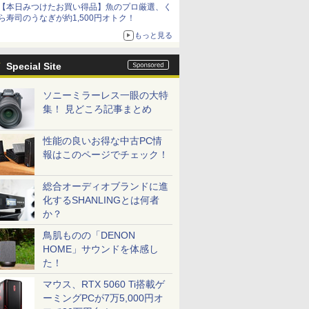
【本日みつけたお買い得品】魚のプロ厳選、く
ら寿司のうなぎが約1,500円オトク！
もっと見る
Special Site
ソニーミラーレス一眼の大特
集！ 見どころ記事まとめ
性能の良いお得な中古PC情
報はこのページでチェック！
総合オーディオブランドに進
化するSHANLINGとは何者
か？
鳥肌ものの「DENON
HOME」サウンドを体感し
た！
マウス、RTX 5060 Ti搭載ゲ
ーミングPCが7万5,000円オ