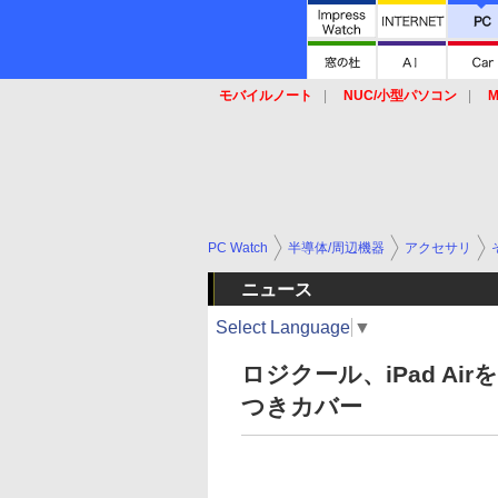
モバイルノート
NUC/小型パソコン
M
SSD
キーボード
マウス
PC Watch
半導体/周辺機器
アクセサリ
ニュース
Select Language
▼
ロジクール、iPad A
つきカバー