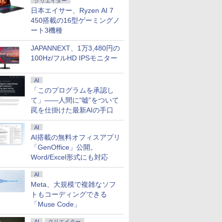
クリエイター
選択可 12.3
 画像比自動
ガト ]
8265U メモリ 8GB
100%sRGB FHD 非光
き｜Dell Latitude 5400
34U530AW
SSD256GB / 12.1イン
IPS49F-M-H3 HDMI
チ 選べる
WQHD(256
日本エイサー、Ryzen AI 7
0x1440)
PSパネル
SSD 256GB 15.6型
沢 IPS液晶パネル
｜Core i5 第8世代 以降
チWUXGA(1920x1200)
VGA ビデオ/音声入力
ー16GB 
ワイド / 2
450搭載の16型ゲーミングノ
P
00 Type-
WEBカメラ テンキー
USBType-C miniHDMI
1.60GHz 4コア 8スレ
/ Webカメラ /
コアキシャル音声出力
【SSD 512
ック
ート3機種
I接続可
HDMI 無線 Wi-Fi 整備
FreeSync対応
ッド メモリ 8GB SSD
WiFi&Bluetooth /
USBメモリ再生対応
選べる】【W
ect
X/Switch/PC/Mac
済み 新品無線マウス セ
PS4/XBOX/Switch/PC/Mac
256GB｜中古パソコン
Office 2024 H&B / Aラ
リモコン同梱
& Win10
33T
キュリティソフト 無料
など対応 Ingnok
JAPANNEXT、1万3,480円の
中古ノートパソコン 中
ンク
古パソコン
プレゼント
古PC
Webカメ
100Hz/フルHD IPSモニター
Wi-Fi付き 
AI
「このプログラムを承認し
て」――人間に“嘘”をついて
罠を仕掛けた最新AIの手口
AI
AI搭載の無料オフィスアプリ
「GenOffice」公開。
Word/Excel形式にも対応
AI
Meta、大規模で複雑なソフ
トもコーディングできる
「Muse Code」
AI
クリエイター