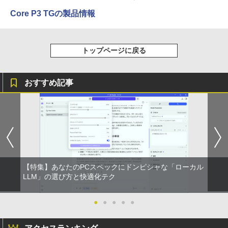
Anker Soundcore Liberty 5 ミッドナイトブ
On My Road (Stadium ver.)
ONE PIECE モノクロ版 115 (ジャンプコミッ
Core P3 TGの製品情報
ラック
クスDIGITAL)
by Amazon 天然水ラベルレス 2L×9本
￥250
￥14,990
￥594
￥1,117
トップページに戻る
【2026年アップグレード版】AOKIMI ワイヤ
On My Road (Stadium ver.)
HUNTER×HUNTER モノクロ版 39 (ジャンプ
おすすめ記事
レスイヤホン bluetooth イヤホン V12 小型
コミックスDIGITAL)
by Amazon 炭酸水 ラベルレス 500ml ×24本
軽量 ブルートゥースHi-Fi 最大36時間再生 ぶ
強炭酸水 ペットボトル 500ミリリットル (Sm
￥250
るーとゅーす コードレス ENCノイズキャン
art Basic)
￥572
セリング 自動ペアリング Type-C充電 マイク
付き 防水 タッチ式音量調整 スポーツ/通勤/通
￥1,625
学/WEB会議 6.0(オフホワイト)
BUGS LIFE
スーパーの裏でヤニ吸うふたり 9巻 (デジタル
￥2,599
版ビッグガンガンコミックス)
コカ・コーラ やかんの麦茶 from 爽健美茶 ラ
ベルレス 650mlPET×24本
￥250
【特集】あなたのPCスペックにドンピシャな「ローカル
￥810
LLM」の選び方と快適化テク
Xiaomi シャオミ REDMI Buds 8 Lite ワイヤ
￥2,009
レスイヤホン Bluetooth 5.4 ノイズキャンセ
リング ANC 36時間再生
●
●
●
●
●
￥3,480