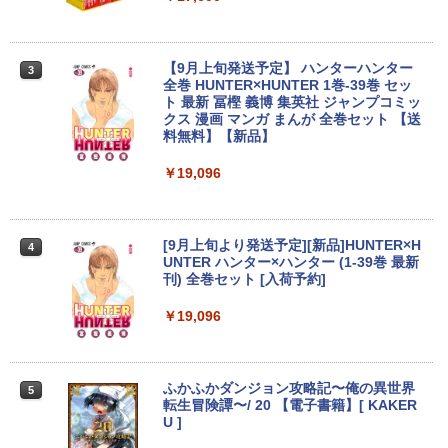
【マラソン限定30%OFF】中古 Dell Ins
26 ディスプレイ 1080P 23.8インチ 144
2
piron 3593 Core i3 1005G1 第10世代CP
Hzリフレッシュレート sRGB99% 1670
U メモリ8GB SSD256GB 15インチ フル
万色 300nits ΔE＜1 低ブルーライト 大
HD Windows11 Home WEBカメラ 無線
画面 TÜV認証 目にやさしい 調整可能な
【9月上旬発送予定】 ハンターハンター
3
LAN テンキー DVDマルチ P75F 1年保証
スタンド VESA
全巻 HUNTER×HUNTER 1巻-39巻 セッ
レビュー特典:WPS Office Bランク パソ
ト 最新 冨樫 義博 集英社 ジャンプコミッ
コン ノートパソコン デル 中古ノートPC
￥12,580
クス 漫画 マンガ まんが 全巻セット 【送
料無料】【新品】
￥30,800
￥19,096
ASUS エイスース 液晶ディスプレイ Ey
3
e Care ［23.8型 / フルHD(1920×1080) /
【★最大100%ポイント】【第8世代 4コ
ワイド］ VA249HG
3
ア・8スレッド】富士通 LIFEBOOK A57
[9月上旬より発送予定][新品]HUNTER×H
4
9/第8世代 Core i5/メモリ: 8GB/16GB/新
￥13,800
UNTER ハンター×ハンター (1-39巻 最新
品 SSD:256GB/512GB/1TB/DVD/Wi-fi/1
刊) 全巻セット [入荷予約]
5.6型/Office/HDMI/USB3.1/中古PC 中古
ノートパソコン Windows11 Win11正式
￥19,096
対応
アイオーデータ｜I-O DATA 液晶ディスプ
4
レイ(23.8型/ADS/FullHD 1920×1080/10
￥27,800
0Hz/5ms/HDMI/DP/USB Type-C/VESA/5
年保証・無輝点保証)(ホワイト) LCD-C2
ふかふかダンジョン攻略記〜俺の異世界
5
42SDW
転生冒険譚〜/ 20 【電子書籍】[ KAKER
U ]
【1500円OFFクーポン】【WEBカメラ
￥25,977
4