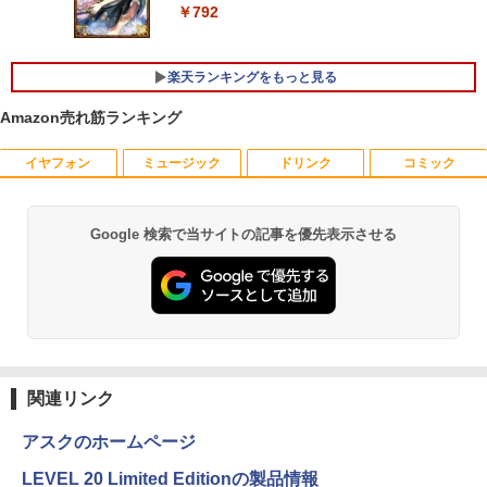
＆テンキー付き】ノートパソコン 15.6イ
￥792
ンチ SSD512GB メモリ16GB Corei5 第
8世代 Microsoft Office付き Windows11
DELL Latitude 3500 中古ノートパソコ
Philips｜フィリップス 液晶ディスプレ
5
ン PC パソコン 中古ノートPC 中古PC 最
楽天ランキングをもっと見る
イ(23.8型/IPS/WQHD 2560×1440/75Hz/1
大SSD1TB メモリ32GB 中古パソコン フ
ms)(ブラック) 24E1N5600E/11
ルHD
Amazon売れ筋ランキング
￥29,800
￥24,800
イヤフォン
ミュージック
ドリンク
コミック
エントリーで最大10倍！充実機能ノート
5
Google 検索で当サイトの記事を優先表示させる
Anker Soundcore P40i オフホワイト
BRUCE WAYNE feat. Flo Milli, ATL Jacob
【Amazon.co.jp限定】 い・ろ・は・す 2L P
薬屋のひとりごと 17巻 (デジタル版ビッグガ
パソコン テンキー/DVD/WEBカメラ内蔵
[Explicit]
ET ラベルレス ×8本
ンガンコミックス)
第8世代Core i3/i5 Core i7 最大メモリ16
￥7,990
GB 新品SSD256GB 東芝 NEC有名メー
￥250
￥1,112
￥770
カー15.6型 DVD内蔵 15.6インチ HDMI P
olaris Office搭載 最新MicrosoftOffice2
024可 Windows11 長期保証 中古PC
Anker Soundcore P31i ホワイト
BRUCE WAYNE feat. Flo Milli, ATL Jacob
by Amazon 天然水 ラベルレス 500ml ×24本
異世界居酒屋「のぶ」(22) (角川コミックス・
￥18,000
[Explicit]
富士山の天然水 バナジウム含有 水 ミネラル
エース)
関連リンク
ウォーター ペットボトル 静岡県産 500ミリリ
￥5,990
ットル (Smart Basic)
￥250
￥832
アスクのホームページ
￥1,380
LEVEL 20 Limited Editionの製品情報