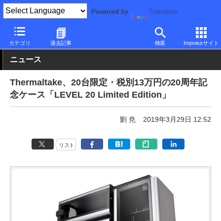
Powered by
Translate
PC Watch
半導体/周辺機器
自作PCパーツ
ケース
カテゴリ
過去記事
検索
Impressサイト
ニュース
Thermaltake、20台限定・税別13万円の20周年記
念ケース「LEVEL 20 Limited Edition」
劉 尭
2019年3月29日 12:52
リスト