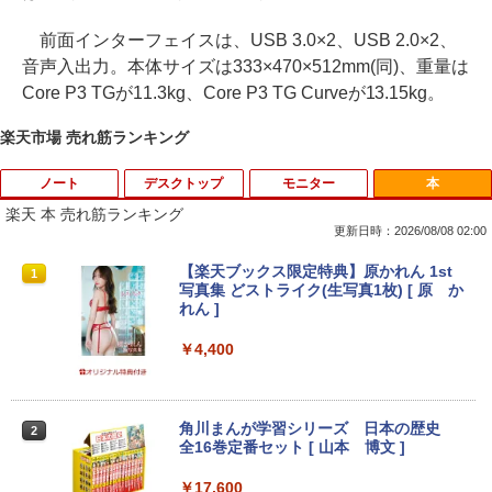
前面インターフェイスは、USB 3.0×2、USB 2.0×2、
音声入出力。本体サイズは333×470×512mm(同)、重量は
Core P3 TGが11.3kg、Core P3 TG Curveが13.15kg。
楽天市場 売れ筋ランキング
ノート
デスクトップ
モニター
本
楽天 本 売れ筋ランキング
更新日時：2026/08/08 02:00
[訳アリ★格安] ノートパソコン Window
PHILIPS 241V8 LED液晶モニター 23.8
【楽天ブックス限定特典】原かれん 1st
1
1
1
s11 15.6型 HP 250 G7 第七世代 Core-i3
インチワイド ブラック 1920×1080 （フ
写真集 どストライク(生写真1枚) [ 原 か
メモリ8GB SSD128GB 15.6インチ 無線
ルHD）16:9 IPSパネル 非光沢 ノングレ
れん ]
LAN テンキー HDMI Webカメラ DVDマ
ア 液晶ディスプレイ HDMI VGA VESA準
ルチ Bluetooth USB3.0 SDカード ノー
拠 PS4 switch 対応 スイッチ 【中古】
￥4,400
トPC ノート 中古パソコン 中古PC Win1
1 Office 格安 中古
￥6,500
￥12,800
角川まんが学習シリーズ 日本の歴史
2
全16巻定番セット [ 山本 博文 ]
【楽天1位!1,600円OFFクーポン 8/4 20:
2
00-8/11 01:59】Xiaomi Monitor A24i 20
￥17,600