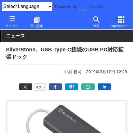
Powered by
Translate
PC Watch
半導体/周辺機器
アクセサリ
その他
カテゴリ
過去記事
検索
Impressサイト
ニュース
SilverStone、USB Type-C接続のUSB PD対応拡
張ドック
中村 真司
2019年3月12日 12:29
リスト