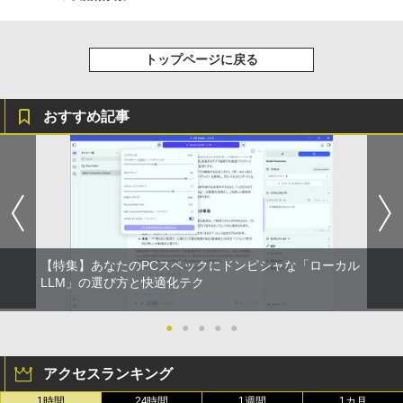
世代 Corei5 8365U メモリ16GB M.2 SS
ラック
クスDIGITAL)
by Amazon 炭酸水 ラベルレス 500ml ×24本
【全巻】 悪役のエンディングは死のみ 1-
3
D 256GB Wi-Fi5 Bluetooth USB Type-
強炭酸水 ペットボトル 500ミリリットル (Sm
￥250
11巻セット （フロース コミック） [ S
C Webカメラ Windows11 Pro MS offic
art Basic)
￥14,990
￥594
UOL ]
e2019 搭載 ノートパソコン 訳あり Let's
トップページに戻る
note レビュー投稿で180日保証
￥1,625
￥12,342
￥26,800
【2026年アップグレード版】AOKIMI ワイヤ
On My Road (Stadium ver.)
HUNTER×HUNTER モノクロ版 39 (ジャンプ
おすすめ記事
レスイヤホン bluetooth イヤホン V12 小型
コミックスDIGITAL)
by Amazon 天然水ラベルレス 2L×9本
軽量 ブルートゥースHi-Fi 最大36時間再生 ぶ
￥250
【送料無料】ハヤブサ消防団 〔2〕／池
4
るーとゅーす コードレス ENCノイズキャン
￥572
井戸潤
￥1,117
レビュー投稿 5年保証｜MS Office 2024
4
セリング 自動ペアリング Type-C充電 マイク
H&B 搭載｜中古ノートパソコン Windo
付き 防水 タッチ式音量調整 スポーツ/通勤/通
￥2,200
ws11 Office付｜テンキー DVD 搭載｜C
学/WEB会議(ホワイト)
ore i5 第7世代 メモリ 8GB SSD 256GB
On My Road (Stadium ver.)
スーパーの裏でヤニ吸うふたり 9巻 (デジタル
｜店長厳選 Lenovo ThinkPad 15.6型 Bl
￥1,964
版ビッグガンガンコミックス)
【Amazon.co.jp限定】 伊藤園 磨かれて、澄
uetooth Wi-Fi 無線｜中古 パソコン 中古
みきった日本の水 2L 8本 ラベルレス [ ケース
￥250
PC Word Excel
【特集】あなたのPCスペックにドンピシャな「ローカル
最強宮廷指南役のおっさん、追放された
] [ 水 ] [ ペットボトル ] [ 箱買い ] [ ストック
￥810
5
LLM」の選び方と快適化テク
Xiaomi シャオミ REDMI Buds 8 Lite ワイヤ
僻地で無双する〜幻となった種族の美少
] [ 水分補給 ]
￥29,800
レスイヤホン Bluetooth 5.4 ノイズキャンセ
女たちを育てて辺境を開拓〜（コミッ
リング ANC 36時間再生
ク） ： 5 【電子書籍】[ 咲宮まふ ]
￥998
●
●
●
●
●
￥3,480
￥792
超得2,500円OFF&P2倍｜第8世代 office
5
付き｜楽天1位 三冠獲得｜豪華特典付き
アクセスランキング
｜最大180日保証｜Core i5 第8世代｜中
古ノートパソコン Windows11 office付
1時間
24時間
1週間
1カ月