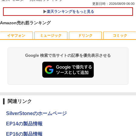
更新日時：2026/08/09 06:00
楽天ランキングをもっと見る
【★最大100%ポイント】富士通 タブレ
1
ット Q739/第8世代 Core i3/メモリ:4GB/
Amazon売れ筋ランキング
SSD:128GB/13.3型 フルHD/1920x1080/
Wi-fi/Bluetooth/WEBカメラ/USB 3.1 Ty
pe-C/Office/中古 タブレットPC ノート
イヤフォン
ミュージック
ドリンク
コミック
ルイジアナ近代美術館 ポスター A3
1
パソコン Windows11 Windows10
￥11,000
￥15,800
Google 検索で当サイトの記事を優先表示させる
Anker Soundcore P40i オフホワイト
BRUCE WAYNE feat. Flo Milli, ATL Jacob
by Amazon 天然水 ラベルレス 500ml ×24本
薬屋のひとりごと 17巻 (デジタル版ビッグガ
[Explicit]
富士山の天然水 バナジウム含有 水 ミネラル
ンガンコミックス)
ウォーター ペットボトル 静岡県産 500ミリリ
￥7,990
ットル (Smart Basic)
￥250
￥770
90日保障 いまさらですが WINDOWS X
2
P搭載 XPなら最強レベル 富士通 FM
【新品】 メダリスト 全巻 【特典付き】
2
￥1,380
V-A561/572 高速CPU Core I5 2.50G W
1巻-15巻 セット 最新 【描き下ろしコー
INDOWS XP ソフトに最適 メモリー2.0
スター】 つるまいかだ 講談社 アフタヌ
G 250G DVD 【中古】
Anker Soundcore P31i ブラック
BRUCE WAYNE feat. Flo Milli, ATL Jacob
異世界居酒屋「のぶ」(22) (角川コミックス・
ーンKC いのり 光 いるか フィギュア ス
[Explicit]
エース)
関連リンク
【Amazon.co.jp限定】 い・ろ・は・す 2L P
ケート 漫画 マンガ まんが 全巻セット
￥18,700
ET ラベルレス ×8本
￥5,990
【送料無料】
￥250
￥832
SilverStoneのホームページ
￥1,112
￥11,572
EP14の製品情報
【クーポン使用で25,460円 8/2〜10迄】
3
軽量 小型 レッツノート SV8 12.1型 第8
Anker Soundcore Liberty 5 ミッドナイトブ
見知らぬ糸
ONE PIECE モノクロ版 115 (ジャンプコミッ
EP16の製品情報