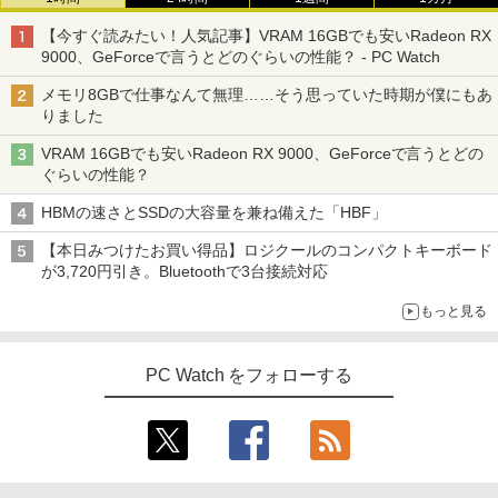
き｜15.6型 テンキー付き｜ノートパソコ
ンWindows11 第8世代｜ノートパソコン
【今すぐ読みたい！人気記事】VRAM 16GBでも安いRadeon RX
｜パソコン｜PC｜中古PC
9000、GeForceで言うとどのぐらいの性能？ - PC Watch
￥29,800
メモリ8GBで仕事なんて無理……そう思っていた時期が僕にもあ
りました
VRAM 16GBでも安いRadeon RX 9000、GeForceで言うとどの
ぐらいの性能？
HBMの速さとSSDの大容量を兼ね備えた「HBF」
【本日みつけたお買い得品】ロジクールのコンパクトキーボード
が3,720円引き。Bluetoothで3台接続対応
もっと見る
PC Watch をフォローする