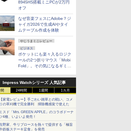
 FHDノン
ーフリー VESA対応 フ
スゼン xp1
8945HS搭載ミニPCが2万円
EN
レームレス 目に優しい
オフ
HDMI／DP／TYPE-C端
子 チルト調節可 ビジネ
なぜ音楽フェスにAdobe？ジ
ス用 pcモニタ
ャイガ2026で生成AIやタイ
ムテーブル作成を体験
やじうまミニレビュー
ビジネス
ポケットにも楽々入るロジク
ールの2つ折りマウス「Mobi
Fold」。その気になるギミッ
クとは？
Impress Watchシリーズ 人気記事
時間
24時間
1週間
1カ月
【家電レビュー】手ごわい雑草との戦い、コメ
リの草刈機で完全勝利 掃除機感覚で使えた
ミスド「Mrs. GREEN APPLE」のコラボドーナ
ツ4種、いよいよ発売！
吉野家、牛リブロースを熱々で提供する「極旨
牛鉄板ステーキ定食」を発売