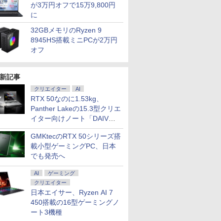
が3万円オフで15万9,800円
に
32GBメモリのRyzen 9
8945HS搭載ミニPCが2万円
オフ
新記事
クリエイター
AI
RTX 50なのに1.53kg、
Panther Lakeの15.3型クリエ
イター向けノート「DAIV
Z5」
GMKtecのRTX 50シリーズ搭
載小型ゲーミングPC、日本
でも発売へ
AI
ゲーミング
クリエイター
日本エイサー、Ryzen AI 7
450搭載の16型ゲーミングノ
ート3機種