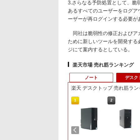
3.さらなる予防処置として、脆弱
あるすべてのユーザーをログアウ
ーザーが再ログインする必要が
同社は脆弱性の修正およびアカ
ために新しいツールを開発する
ジにて案内するとしている。
楽天市場 売れ筋ランキング
ノート
デスク
楽天 デスクトップ 売れ筋ラン
10
1
1
2
2