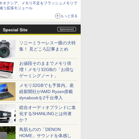
キオクシア、メモリ不足をフラッシュメモリで
は？
補う拡張モジュール
もっと見る
Special Site
ソニーミラーレス一眼の大特
集！ 見どころ記事まとめ
お値段そのままでメモリ倍
増！メモリ32GBの「お得な
ゲーミングノート」
メモリ32GBでも予算内。産
経新聞社がAMD Ryzen搭載
dynabookを2千台導入
総合オーディオブランドに進
化するSHANLINGとは何者
か？
鳥肌ものの「DENON
HOME」サウンドを体感し