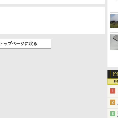
ル VESAフル
￥14,990
￥572
￥1,964
￥1,653
￥810
￥2,980
￥1,625
￥594
V12 小型軽量 ブルー
キャンセリング ANC
(Smart Basic)
グレア MAXZ
トゥースHi-Fi 最大
36時間再生
JM22CH02
36時間再生 ぶるーと
ゅーす コードレス
ENCノイズキャンセ
リング 自動ペアリン
グ Type-C充電 マイ
ク付き 防水 タッチ式
音量調整 スポーツ/通
勤/通学/WEB会議(ホ
トップページに戻る
ワイト)
1