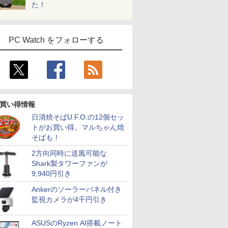
た！
PC Watch をフォローする
買い得情報
日清焼そばU.F.O.の12個セッ
トがお買い得。マルちゃん焼
そばも！
2方向同時に送風可能な
Shark製タワーファンが
9,940円引き
Ankerのソーラーパネル付き
監視カメラが4千円引き
ASUSのRyzen AI搭載ノート