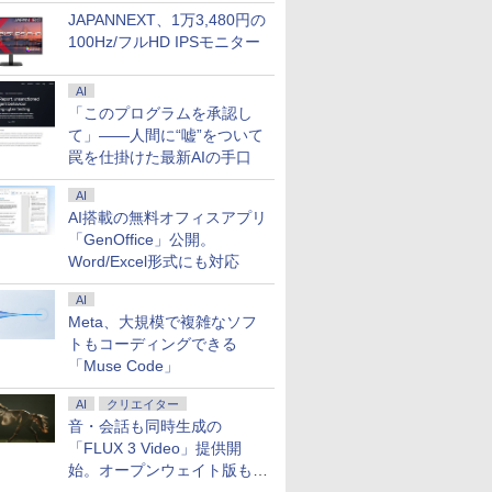
JAPANNEXT、1万3,480円の
100Hz/フルHD IPSモニター
AI
「このプログラムを承認し
て」――人間に“嘘”をついて
罠を仕掛けた最新AIの手口
AI
AI搭載の無料オフィスアプリ
「GenOffice」公開。
Word/Excel形式にも対応
AI
Meta、大規模で複雑なソフ
トもコーディングできる
7
8
9
10
「Muse Code」
AI
クリエイター
音・会話も同時生成の
「FLUX 3 Video」提供開
始。オープンウェイト版も計