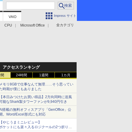
Impress サイト
全カテゴリ
CPU
Microsoft Office
アクセスランキング
時間
24時間
1週間
1カ月
メモリ8GBで仕事なんて無理……そう思ってい
た時期が僕にもありました
【本日みつけたお買い得品】2方向同時に送風
可能なShark製タワーファンが9,940円引き
AI搭載の無料オフィスアプリ「GenOffice」公
開。Word/Excel形式にも対応
【やじうまミニレビュー】
ポケットにも楽々入るロジクールの2つ折りマ
ウス「Mobi Fold」。その気になるギミックと