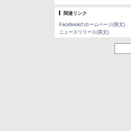
スゼン xp10n
ニター【3月間保証】
￥250
￥1,380
￥770
￥250
￥1,001
￥832
ミネラルウォーター
ペットボトル 静岡県
産 500ミリリットル
関連リンク
(Smart Basic)
Facebookのホームページ(英文)
ニュースリリース(英文)