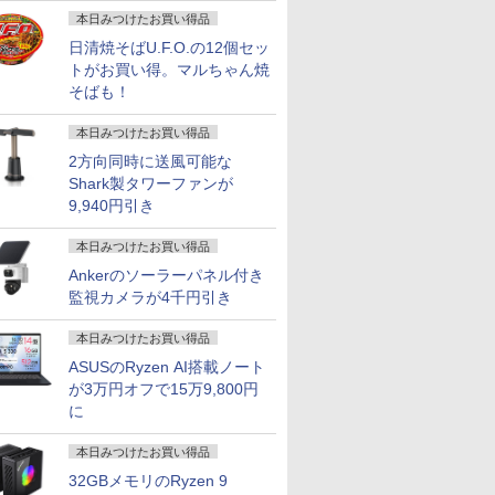
画
24 H&B
【第10世代 Core i5/メ
【★最大100%ポイン
【レビュー特典★保証
「新入荷」
本日みつけたお買い得品
ートパソ
モリ16GB】FUJITSU
ト】【Office 2024
延長6ヶ月＆高評価シ
パソコン Thi
日清焼そばU.F.O.の12個セッ
s11
富士通 LIFEBOOK
H&B】【タッチパネル
ョップ】Windows11
Gen 2超
nabook
U7310/D ピクトブラッ
×360°回転】富士通
搭載PC HP おまかせ
量 第11世代
トがお買い得。マルちゃん焼
￥35,200
￥35,800
￥39,999
￥36,599
 第10世代
ク 第10世代 Core i5
LIFEBOOK U9310/第10
第8世代 Corei5 16Gメ
語キーボード
そばも！
66×768
16GB NVMe SSD
世代 Core i5/メモ
モリー 大容量SSD
FHD高解像
B ストレ
256GB Full-HD 13.3型
リ:8GB/M.2
Microsoft Office イン
リ 新品SSD
本日みつけたお買い得品
SD
13.3インチ Wi-Fi6
NVMe:128GB/256GB/512GB/1TB/Wi-
ストール済 大画面 送
量 カメ
Bカメラ
Bluetooth
2方向同時に送風可能な
fi/Bluetooth/13.3
料無料 Officeインスト
ラ/HDMI/5G
コン 中
Windows11 Pro WPS
型/FHD/カメラ/USB-C/
ール済【中古】
Office搭
Shark製タワーファンが
7
7
8
8
9
9
10
10
DMI
Office付き オフィス
中古/ノートパソコン/タ
コン 中古Wi
9,940円引き
pe C
中古パソコン ノートパ
ブレット/Windows11
送料無料
ソコン ノートPC 安心
本日みつけたお買い得品
90日保証 【中古】
Ankerのソーラーパネル付き
監視カメラが4千円引き
本日みつけたお買い得品
5型 液晶デ
とたいてい
HP モニター 24インチ
【5冊、10冊まとめ買
【お買い物マラソ開催
タッチペンで音が聞け
ASUS エイスース 液
アーティストのための
MAXZEN 
おいしい！
ゼル ディ
。70代は
Z24n G2 IPSパネル
い】 ONE PIECE
ASUSのRyzen AI搭載ノート
中！P最大31.5%還
る！はじめてずかん
晶ディスプレイ Eye
人体解剖学 ドローイン
インチ 144
ッスン ク
晶モニター
られた特
1920x1200 16:10 HDMI
magazine 特集 ヒロイ
元】！24インチモニタ
1000 英語つき [ 小学館
Care ［23.8型 / フル
グ フォーム＆ポーズ [
FastIPS H
きました [ 
が3万円オフで15万9,800円
壁掛け フ
幻冬舎新
Type-C 高さ調整 画面
ンズ 021 カード付き同
ー USB Type-C接続対
]
HD(1920×1080) / ワイ
Tom Fox ]
DP1.4 sR
に
￥12,800
￥4,700
￥12,980
￥5,478
￥13,800
￥5,500
￥15,980
￥1,518
 ]
回転 中古ディスプレイ
梱版 (集英社ムック) ワ
応 ディスプレイ100Hz
ド］ VA249HG
リッカーレ
1.5インチ
ンピースマガジン
FHD 1080P スピーカー
イトカット
本日みつけたお買い得品
HD ブル
内蔵 USB-TypeC ブル
Adaptive-
 VAパネ
ーライト軽減 フリッカ
MJM27IC0
32GBメモリのRyzen 9