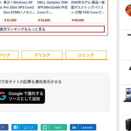
B
n
中古パソコン | HP |
希少！Windows XP
MacBook A2179 修理
DELL Optiplex 7090
超得2,000円OFF&P2倍
2026年モデル 新品一体
MS Office 20
メ
Hz
250 G7 | Windows11 |
Pro 32bit SP3 Core2
交換用 純正 适用于
SFF(Win11x64) 中古
｜Windows11正式対応
型デスクトップパソコ
搭載｜中古ノ
デル
ノートPC | 一年保証 |
Duo E7500 / メモリ
MacBook Air
Core i7-
第8世代｜楽天1位 三冠
ン 27型 FHD Core i7
コン Window
ン
第10世代 | Core i5
4GB / ハードディスク
Touchbar Retina 13イ
2.5GHz(11700)/メモリ
獲得｜豪華特典付き｜
CPU メモリ16GB
Office付｜Dy
￥29,980
￥37,800
￥31,800
￥53,900
￥29,800
￥69,000
￥34,800
付
1035G1 1.0(〜最大
500GB / DVDドライブ
ンチ 玫瑰金 A2179
16GB/HDD1TB/DVDマ
最大180日保証｜Core
SSD512GB 選べるカラ
S73 Core i5
400
3.6)GHz | MEM:8GB |
/ DELL OptiPlex 780
2020年 液晶パネル上半
ルチ [C:並品] 2022年
i5 第8世代｜中古ノー
ー（ブラック・ホワイ
13.3型 HD 1,3
楽天ランキングをもっと見る
以降
SSD:256GB(NVMe) |
SFF / 安い コスパ すぐ
部 上半身 液晶ユニッ
頃購入
トパソコン
ド・ブルー）Win11搭
｜メモリ 8G
レ
DVDマルチ | 無線LAN:
使える デル【中古 デス
ト 本体上半部 上部一
Windows11 office付き
載 MS Office2024付き
ージ 大容量 S
D
あり | Webカメラ内蔵 |
クトップ PC パソコ
式
｜15.6型 テンキー付き
初期設定済み USB3.0
512GB｜WE
ン
テンキー |
ン】安心サポート 整備
｜ノートパソコン
Bluetooth WiFi対応 超
搭載 中古パソ
3
3
4
4
5
5
6
6
中
Win11Pro64Bit | ACア
済み
Windows11 第8世代｜
薄型 高速起動 デスク
古PC Wi-Fi H
ジック
ドリンク
コミック
ダプター付属
ノートパソコン｜パソ
トップPC テレワーク
Bluetooth Ty
コン｜PC｜中古PC
在宅勤務 ビジネス用
 検索で当サイトの記事を優先表示させる
23
ーキ
アーム向け Lenovo 液
［新版］カブトムシ・
PHILIPS 液晶モニター
2026年版 家電製品アド
中古品 各メーカー厳選
毎日かしこく！1日1枚
モニター 21.
80代になる
晶
9
晶モニター 28インチ
クワガタムシ DVDつき
21.5インチ 223V7 IPS
バイザー資格 生活家電
ディスプレイ 24インチ
日めくり言葉力366 [
ィスプレイ ベ
ボケるか死ぬ
ディ
ThinkVision Pro2820
（小学館の図鑑NEO）
パネル 1920x1080 フル
公式テキスト＆問題集
液晶モニター 状態良好
Gakken ]
スプレイ 液
神様から与え
パ
フルHD HDMI スタンド
[ 小池 啓一 ]
HD HDMI スピーカー
（家電製品協会 認定資
PCモニター 
別な時間 （
￥6,600
￥2,860
￥7,700
￥3,300
￥8,778
￥2,200
￥9,480
￥1,034
無し
内蔵 中古ディスプレイ
格シリーズ） [ 一般財
リッカーレス
書） [ 林真理子
.
Anker Soundcore
On My Road
by Amazon 天然水
HUNTER×HUNTER
【2026年アップグレ
BUGS LIFE
コカ・コーラ やかん
スーパーの裏でヤニ
Xiaomi シャオミ
On My Road
by Amazon 炭酸水 ラ
ONE PIECE モノクロ
プレ
団法人 家電製品協会 ]
FreeSync 2
Liberty 5 ミッドナイ
(Stadium ver.)
ラベルレス 2L×9本
モノクロ版 39 (ジャ
ード版】AOKIMI ワ
の麦茶 from 爽健美
吸うふたり 9巻 (デジ
REDMI Buds 8 Lite ワ
(Stadium ver.)
ベルレス 500ml ×24本
版 115 (ジャンプコミ
角度調節 Full
￥250
トブラック
ンプコミックス
イヤレスイヤホン
茶 ラベルレス
タル版ビッグガンガ
イヤレスイヤホン
強炭酸水 ペットボトル
ックスDIGITAL)
ーライトカット
￥250
￥1,117
￥250
ェア
はてブ
note
LinkedIn
DIGITAL)
bluetooth イヤホン
650mlPET×24本
ンコミックス)
Bluetooth 5.4 ノイズ
500ミリリットル