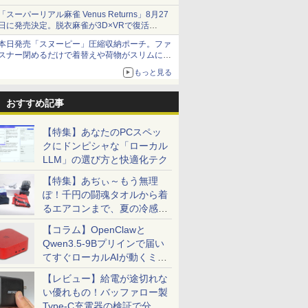
「スーパーリアル麻雀 Venus Returns」8月27
日に発売決定。脱衣麻雀が3D×VRで復活
発売から2週間は20%オフになるセールが実施
本日発売「スヌーピー」圧縮収納ポーチ。ファ
スナー閉めるだけで着替えや荷物がスリムにま
とまる
もっと見る
おすすめ記事
【特集】あなたのPCスペッ
クにドンピシャな「ローカル
LLM」の選び方と快適化テク
【特集】あぢぃ～もう無理
ぽ！千円の闘魂タオルから着
るエアコンまで、夏の冷感グ
ッズ一挙紹介
【コラム】OpenClawと
Qwen3.5-9Bプリインで届い
てすぐローカルAIが動くミニ
PC「SER9 Pro」
【レビュー】給電が途切れな
い優れもの！バッファロー製
Type-C充電器の検証で分か