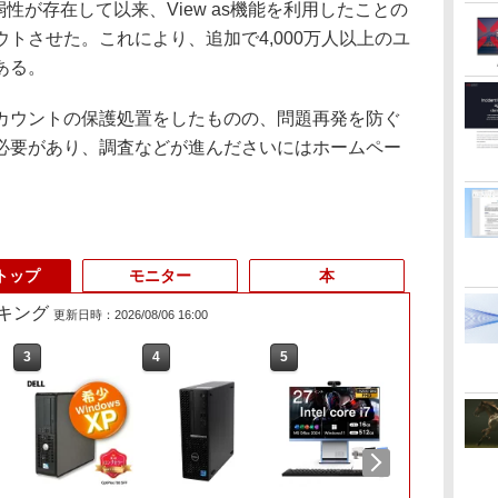
性が存在して以来、View as機能を利用したことの
トさせた。これにより、追加で4,000万人以上のユ
ある。
ウントの保護処置をしたものの、問題再発を防ぐ
必要があり、調査などが進んださいにはホームペー
トップ
モニター
本
キング
更新日時：2026/08/06 16:00
3
3
4
4
5
5
6